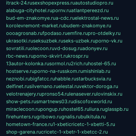
itrack-24.ru
sexshopexpress.ru
autostudiopro.ru
alabuga-cityhotel.ru
pornv.ru
atlantpereezd.ru
bud-em-znakomye.ru
a-cdc.ru
elektrostal-news.ru
korolevremont-market.ru
budem-znakomye.ru
oooagrosnab.ru
fpodaso.ru
emfire.ru
pro-otdelky.ru
ukrasotki.ru
seksuzbek.ru
seks-uzbek.ru
porno-vk.ru
sovratili.ru
olecoon.ru
vd-dosug.ru
adonyev.ru
rbc-news.ru
porno-skvirt.ru
krospr.ru
13autor-kolonka.ru
sormol.ru
2rich.ru
hostel-65.ru
hostserve.ru
porno-na-russkom.ru
mishinlab.ru
neznobi.ru
bigfatcc.ru
habble.ru
starbucksvia.ru
delfinet.ru
silvernano.ru
elestal.ru
vektor-doroga.ru
velotrenajery.ru
pronso54.ru
lenasever.ru
lovinskix.ru
show-pets.ru
smartnews03.ru
discofoxworld.ru
miraclecoon.ru
pongup.ru
hostel65.ru
liura.ru
glasspb.ru
firehunters.ru
gribowo.ru
gnalis.ru
bulkitula.ru
hometown-france.ru
1-xbeticricetc-1-xbetti-5.ru
shop-garena.ru
cricetc-1-xbetr-1-xbetcc-2.ru