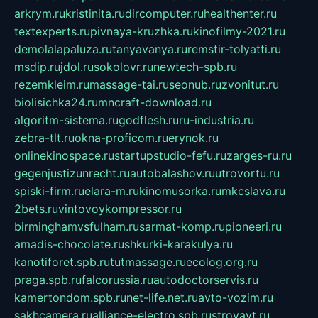
arkrym.ru
kristinita.ru
dircomputer.ru
healthenter.ru
textexperts.ru
pivnaya-kruzhka.ru
kinofilmy-2021.ru
demolalapaluza.ru
tanyavanya.ru
remstir-tolyatti.ru
msdip.ru
jdol.ru
sokolovr.ru
newtech-spb.ru
rezemkleim.ru
massage-tai.ru
seonub.ru
zvonitut.ru
biolisichka24.ru
mncraft-download.ru
algoritm-sistema.ru
godflesh.ru
ru-industria.ru
zebra-tlt.ru
okna-proficom.ru
erynok.ru
onlinekinospace.ru
startupstudio-fefu.ru
zarges-ru.ru
gegenjustizunrecht.ru
autobalashov.ru
utrovortu.ru
spiski-firm.ru
elara-m.ru
kinomusorka.ru
mkcslava.ru
2bets.ru
vintovoykompressor.ru
birminghamvsfulham.ru
sarmat-komp.ru
pioneeri.ru
amadis-chocolate.ru
shkurki-karakulya.ru
kanotiforet.spb.ru
tutmassage.ru
ecolog.org.ru
praga.spb.ru
falcorussia.ru
autodoctorservis.ru
kamertondom.spb.ru
net-life.net.ru
avto-vozim.ru
sakhcamera.ru
alliance-electro.spb.ru
stroyavt.ru