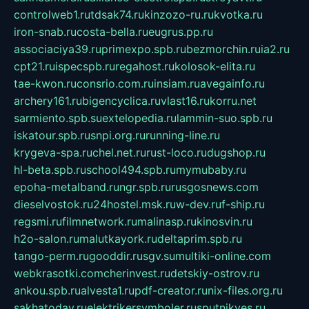
controlweb1.ru
tdsak74.ru
kinzozo-ru.ru
kvotka.ru
iron-snab.ru
costa-bella.ru
eugrus.pp.ru
associaciya39.ru
primexpo.spb.ru
bezmorchin.ru
ia2.ru
cpt21.ru
ispecspb.ru
regahost.ru
kolosok-elita.ru
tae-kwon.ru
consrio.com.ru
insiam.ru
avegainfo.ru
archery161.ru
bigencyclica.ru
vlast16.ru
korru.net
sarmiento.spb.su
extelopedia.ru
lammin-suo.spb.ru
iskatour.spb.ru
snpi.org.ru
running-line.ru
krygeva-spa.ru
chel.net.ru
rust-loco.ru
dugshop.ru
hl-beta.spb.ru
school494.spb.ru
mymubaby.ru
epoha-metalband.ru
ngr.spb.ru
rusgosnews.com
dieselvostok.ru
24hostel.msk.ru
w-dev.ru
f-ship.ru
regsmi.ru
filmnetwork.ru
malinasp.ru
kinosvin.ru
h2o-salon.ru
malutkayork.ru
deltaprim.spb.ru
tango-perm.ru
gooddir.ru
sgv.su
multiki-online.com
webkrasotki.com
cherinvest.ru
detskiy-ostrov.ru
ankou.spb.ru
alvesta1.ru
pdf-creator.ru
nix-files.org.ru
sakhatoday.ru
elektrikersymboler.ru
sputnikyes.ru