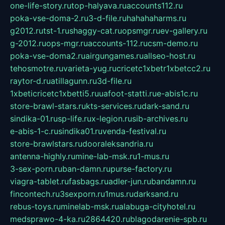
one-life-story.ru
top-halyava.ru
accounts112.ru
poka-vse-doma-2.ru
3-d-file.ru
hahahaharms.ru
g2012.ru
tst-1.ru
shaggy-cat.ru
opsmgr.ru
ev-gallery.ru
g-2012.ru
ops-mgr.ru
accounts-112.ru
csm-demo.ru
poka-vse-doma2.ru
airgungames.ru
allseo-host.ru
tehosmotre.ru
varieta-yug.ru
cricetc1xbetr1xbetcc2.ru
raytor-d.ru
atillagunn.ru
3d-file.ru
1xbeticricetc1xbetti5.ru
uafoot-statti.ru
e-abis1c.ru
store-brawl-stars.ru
kts-services.ru
dark-sand.ru
sindika-01.ru
sp-life.ru
x-legion.ru
sib-archives.ru
e-abis-1-c.ru
sindika01.ru
venda-festival.ru
store-brawlstars.ru
dooraleksandria.ru
antenna-highly.ru
mine-lab-msk.ru
1-mus.ru
3-sex-porn.ru
ban-damn.ru
purse-factory.ru
viagra-tablet.ru
fasbags.ru
adler-jun.ru
bandamn.ru
fincontech.ru
3sexporn.ru
1mus.ru
darksand.ru
rebus-toys.ru
minelab-msk.ru
alabuga-cityhotel.ru
medsprawo-4-ka.ru
2864420.ru
blagodarenie-spb.ru