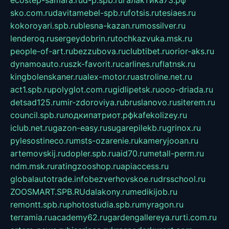
sko.com.ru
davitamebel-spb.ru
fotsis.ru
tesiaes.ru
kokoroyari.spb.ru
blesna-kazan.ru
mossilver.ru
lenderoq.ru
sergeydobrin.ru
tochkazvuka.msk.ru
people-of-art.ru
bezzubova.ru
clubtibet.ru
orior-aks.ru
dynamoauto.ru
szk-favorit.ru
carlines.ru
flatnsk.ru
kingbolenskaner.ru
alex-motor.ru
astroline.net.ru
act1.spb.ru
polyglot.com.ru
gidlipetsk.ru
ooo-driada.ru
detsad125.ru
mir-zdoroviya.ru
bruslanovo.ru
siterem.ru
council.spb.ru
лодкипатриот.рф
kafekolizey.ru
iclub.net.ru
gazon-easy.ru
sugarepilekb.ru
grinox.ru
pylesostineco.ru
msts-ozarenie.ru
kameryjooan.ru
artemovskij.ru
dopler.spb.ru
aid70.ru
metall-perm.ru
ndm.msk.ru
ratingzooshop.ru
apiaccess.ru
globalautotrade.info
bezverhovskoe.ru
drsschool.ru
ZOOSMART.SPB.RU
dalakony.ru
medikijob.ru
remontt.spb.ru
photostudia.spb.ru
myragon.ru
terramia.ru
academy62.ru
gardengallereya.ru
rti.com.ru