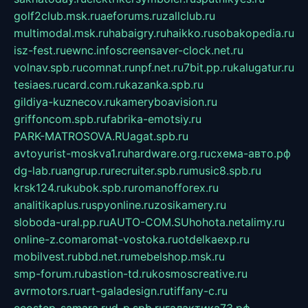
golf2club.msk.ru
aeforums.ru
zallclub.ru
multimodal.msk.ru
habaigry.ru
haikko.ru
sobakopedia.ru
isz-fest.ru
ewnc.info
screensaver-clock.net.ru
volnav.spb.ru
comnat.ru
npf.net.ru
7bit.pp.ru
kalugatur.ru
tesiaes.ru
card.com.ru
kazanka.spb.ru
gildiya-kuznecov.ru
kameryboavision.ru
griffoncom.spb.ru
fabrika-emotsiy.ru
PARK-MATROSOVA.RU
agat.spb.ru
avtoyurist-moskva1.ru
hardware.org.ru
схема-авто.рф
dg-lab.ru
angrup.ru
recruiter.spb.ru
music8.spb.ru
krsk124.ru
kubok.spb.ru
romanofforex.ru
analitikaplus.ru
spyonline.ru
zosikamery.ru
sloboda-ural.pp.ru
AUTO-COM.SU
hohota.net
alimy.ru
online-z.com
aromat-vostoka.ru
otdelkaexp.ru
mobilvest.ru
bbd.net.ru
mebelshop.msk.ru
smp-forum.ru
bastion-td.ru
kosmoscreative.ru
avrmotors.ru
art-galadesign.ru
tiffany-c.ru
ecostep-samara.ru
d-p.spb.ru
галактика73.рф