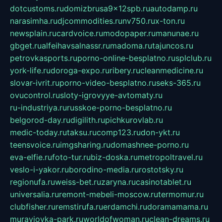
dotcustoms.ru
domizbrusa9x12spb.ru
autodamp.ru
narasimha.ru
djcommodities.ru
nv750.ru
x-ton.ru
newsplain.ru
cardvoice.ru
modopaper.ru
manunae.ru
gbget.ru
alfeihavsalnassr.ru
madoma.ru
tajuncos.ru
petrovkasports.ru
porno-online-besplatno.ru
splclub.ru
york-life.ru
doroga-expo.ru
ribery.ru
cleanmedicine.ru
slovar-ivrit.ru
porno-video-besplatno.ru
seks-365.ru
ovucontrol.ru
sloty-igrovyye-avtomaty.ru
ru-industriya.ru
russkoe-porno-besplatno.ru
belgorod-day.ru
digilith.ru
pichkurovlab.ru
medic-today.ru
taksu.ru
comp123.ru
don-ykt.ru
teensvoice.ru
imgsharing.ru
domashnee-porno.ru
eva-elfie.ru
foto-tur.ru
biz-doska.ru
metropoltravel.ru
veslo-i-yakor.ru
borodino-media.ru
rostotsky.ru
regionufa.ru
weiss-bet.ru
zaryna.ru
casinotablet.ru
universalia.ru
remont-mebeli-moscow.ru
termomur.ru
clubfisher.ru
remstirufa.ru
erdamchi.ru
doramamama.ru
muraviovka-park.ru
worldofwoman.ru
clean-dreams.ru