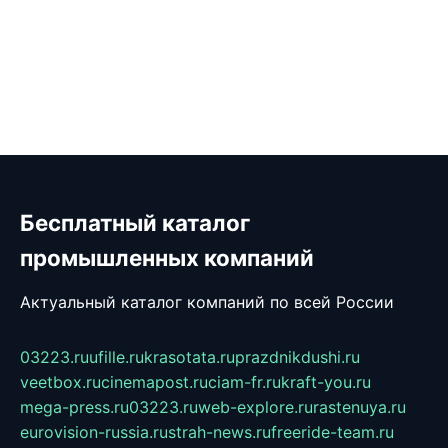
Бесплатный каталог
промышленных компаний
Актуальный каталог компаний по всей России
03223.ru
ufille.ru
krasotata.ru
prazdnikdushi.ru
veetbox.ru
cinemapost.ru
ciam-fr.ru
kraft-you.ru
mega-press.ru
03223.ru
web-explore.ru
rastenuya.ru
eurovision-russia.ru
strah-news.ru
freeride-team.ru