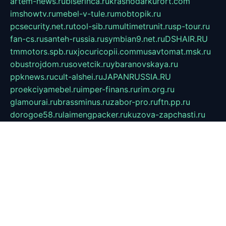
artem-news.ru
biserinca.ru
krasnodarkurort.com
imshowtv.ru
mebel-v-tule.ru
mobtopik.ru
pcsecurity.net.ru
tool-sib.ru
multimetrunit.ru
sp-tour.ru
fan-cs.ru
santeh-russia.ru
symbian9.net.ru
DSHAIR.RU
tmmotors.spb.ru
xjocuricopii.com
musavtomat.msk.ru
obustrojdom.ru
sovetcik.ru
ybaranovskaya.ru
ppknews.ru
cult-alshei.ru
JAPANRUSSIA.RU
proekciyamebel.ru
imper-finans.ru
rim.org.ru
glamourai.ru
brassminus.ru
zabor-pro.ru
ftn.pp.ru
dorogoe58.ru
laimengpacker.ru
kuzova-zapchasti.ru
sageerp.ru
taxodrom.ru
dsrazvitie.ru
hardcity.net.ru
ratinghomegames.ru
topservice25.ru
gubernyan.ru
gtglasslined.ru
ii4.ru
tssport.spb.ru
andorra24.com
blackwallstreet.ru
oboimos.ru
optim-doors.com.ru
ikuch.ru
nycr.org.ru
npa21.ru
vremya-ch.spb.ru
desert000.ru
ivtorgi.ru
ifiori.ru
catalog-statei.ru
dcv.org.ru
spetsmaster174.ru
ipkameryhiseeu.ru
dum26.ru
ruspol.spb.ru
fr-opendp.ru
kam-solnyshko.ru