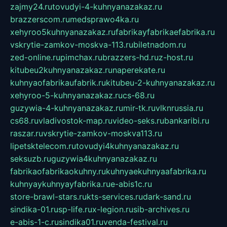
zajmy24.ru
tovudyi-4-kuhnyanazakaz.ru
brazzerscom.ru
medsprawo4ka.ru
xehyroo5kuhnyanazakaz.ru
fabrikayfabrikaefabrika.ru
vskrytie-zamkov-moskva-113.ru
biletnadom.ru
zed-online.ru
pimchax.ru
brazzers-hd.ru
z-host.ru
kitubeu2kuhnyanazakaz.ru
naperekate.ru
kuhnyaofabrikaufabrik.ru
kitubeu-2-kuhnyanazakaz.ru
xehyroo-5-kuhnyanazakaz.ru
cs-68.ru
guzywia-4-kuhnyanazakaz.ru
mir-tk.ru
vlknrussia.ru
cs68.ru
vladivostok-map.ru
video-seks.ru
bankaribi.ru
raszar.ru
vskrytie-zamkov-moskva113.ru
lipetsktelecom.ru
tovudyi4kuhnyanazakaz.ru
seksuzb.ru
guzywia4kuhnyanazakaz.ru
fabrikaofabrikaokuhny.ru
kuhnyaekuhnyaafabrika.ru
kuhnyaykuhnyayfabrika.ru
e-abis1c.ru
store-brawl-stars.ru
kts-services.ru
dark-sand.ru
sindika-01.ru
sp-life.ru
x-legion.ru
sib-archives.ru
e-abis-1-c.ru
sindika01.ru
venda-festival.ru