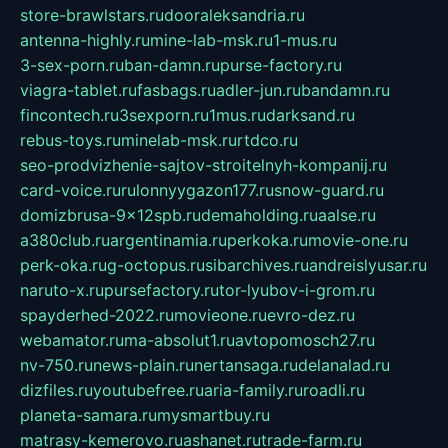
store-brawlstars.ru
dooraleksandria.ru
antenna-highly.ru
mine-lab-msk.ru
1-mus.ru
3-sex-porn.ru
ban-damn.ru
purse-factory.ru
viagra-tablet.ru
fasbags.ru
adler-jun.ru
bandamn.ru
fincontech.ru
3sexporn.ru
1mus.ru
darksand.ru
rebus-toys.ru
minelab-msk.ru
rtdco.ru
seo-prodvizhenie-sajtov-stroitelnyh-kompanij.ru
card-voice.ru
rulonnyygazon177.ru
snow-guard.ru
domizbrusa-9x12spb.ru
demaholding.ru
aalse.ru
a380club.ru
argentinamia.ru
perkoka.ru
movie-one.ru
perk-oka.ru
g-octopus.ru
sibarchives.ru
andreislyusar.ru
naruto-x.ru
pursefactory.ru
tor-lyubov-i-grom.ru
spayderhed-2022.ru
movieone.ru
evro-dez.ru
webamator.ru
ma-absolut1.ru
avtopomosch27.ru
nv-750.ru
news-plain.ru
nertansaga.ru
delanalad.ru
dizfiles.ru
youtubefree.ru
aria-family.ru
roadli.ru
planeta-samara.ru
mysmartbuy.ru
matrasy-kemerovo.ru
ashanet.ru
trade-farm.ru