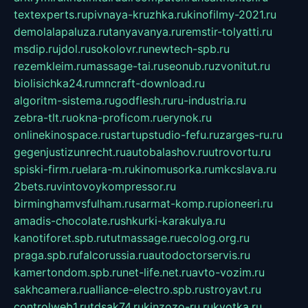
textexperts.ru
pivnaya-kruzhka.ru
kinofilmy-2021.ru
demolalapaluza.ru
tanyavanya.ru
remstir-tolyatti.ru
msdip.ru
jdol.ru
sokolovr.ru
newtech-spb.ru
rezemkleim.ru
massage-tai.ru
seonub.ru
zvonitut.ru
biolisichka24.ru
mncraft-download.ru
algoritm-sistema.ru
godflesh.ru
ru-industria.ru
zebra-tlt.ru
okna-proficom.ru
erynok.ru
onlinekinospace.ru
startupstudio-fefu.ru
zarges-ru.ru
gegenjustizunrecht.ru
autobalashov.ru
utrovortu.ru
spiski-firm.ru
elara-m.ru
kinomusorka.ru
mkcslava.ru
2bets.ru
vintovoykompressor.ru
birminghamvsfulham.ru
sarmat-komp.ru
pioneeri.ru
amadis-chocolate.ru
shkurki-karakulya.ru
kanotiforet.spb.ru
tutmassage.ru
ecolog.org.ru
praga.spb.ru
falcorussia.ru
autodoctorservis.ru
kamertondom.spb.ru
net-life.net.ru
avto-vozim.ru
sakhcamera.ru
alliance-electro.spb.ru
stroyavt.ru
controlweb1.ru
tdsak74.ru
kinzozo-ru.ru
kvotka.ru