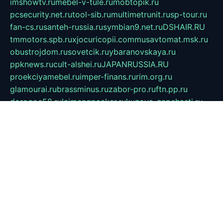
imshowtv.ru
mebel-v-tule.ru
mobtopik.ru
pcsecurity.net.ru
tool-sib.ru
multimetrunit.ru
sp-tour.ru
fan-cs.ru
santeh-russia.ru
symbian9.net.ru
DSHAIR.RU
tmmotors.spb.ru
xjocuricopii.com
musavtomat.msk.ru
obustrojdom.ru
sovetcik.ru
ybaranovskaya.ru
ppknews.ru
cult-alshei.ru
JAPANRUSSIA.RU
proekciyamebel.ru
imper-finans.ru
rim.org.ru
glamourai.ru
brassminus.ru
zabor-pro.ru
ftn.pp.ru
dorogoe58.ru
laimengpacker.ru
kuzova-zapchasti.ru
sageerp.ru
taxodrom.ru
dsrazvitie.ru
hardcity.net.ru
ratinghomegames.ru
topservice25.ru
gubernyan.ru
gtglasslined.ru
ii4.ru
tssport.spb.ru
andorra24.com
blackwallstreet.ru
oboimos.ru
optim-doors.com.ru
ikuch.ru
nycr.org.ru
npa21.ru
vremya-ch.spb.ru
desert000.ru
ivtorgi.ru
ifiori.ru
catalog-statei.ru
dcv.org.ru
spetsmaster174.ru
ipkameryhiseeu.ru
dum26.ru
ruspol.spb.ru
fr-opendp.ru
kam-solnyshko.ru
cheyenne-arapaho.ru
sevzapmetal.spb.ru