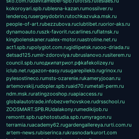
sko.com.ru
davitamebel-spb.ru
fotsis.ru
tesiaes.ru
kokoroyari.spb.ru
blesna-kazan.ru
mossilver.ru
lenderoq.ru
sergeydobrin.ru
tochkazvuka.msk.ru
people-of-art.ru
bezzubova.ru
clubtibet.ru
orior-aks.ru
dynamoauto.ru
szk-favorit.ru
carlines.ru
flatnsk.ru
kingbolenskaner.ru
alex-motor.ru
astroline.net.ru
act1.spb.ru
polyglot.com.ru
gidlipetsk.ru
ooo-driada.ru
detsad125.ru
mir-zdoroviya.ru
bruslanovo.ru
siterem.ru
council.spb.ru
лодкипатриот.рф
kafekolizey.ru
iclub.net.ru
gazon-easy.ru
sugarepilekb.ru
grinox.ru
pylesostineco.ru
msts-ozarenie.ru
kameryjooan.ru
artemovskij.ru
dopler.spb.ru
aid70.ru
metall-perm.ru
ndm.msk.ru
ratingzooshop.ru
apiaccess.ru
globalautotrade.info
bezverhovskoe.ru
drsschool.ru
ZOOSMART.SPB.RU
dalakony.ru
medikijob.ru
remontt.spb.ru
photostudia.spb.ru
myragon.ru
terramia.ru
academy62.ru
gardengallereya.ru
rti.com.ru
artem-news.ru
biserinca.ru
krasnodarkurort.com