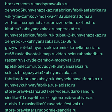
brazzerscom.ru
medsprawo4ka.ru
xehyroo5kuhnyanazakaz.ru
fabrikayfabrikaefabrika.ru
vskrytie-zamkov-moskva-113.ru
biletnadom.ru
zed-online.ru
pimchax.ru
brazzers-hd.ru
z-host.ru
kitubeu2kuhnyanazakaz.ru
naperekate.ru
kuhnyaofabrikaufabrik.ru
kitubeu-2-kuhnyanazakaz.ru
xehyroo-5-kuhnyanazakaz.ru
cs-68.ru
guzywia-4-kuhnyanazakaz.ru
mir-tk.ru
vlknrussia.ru
cs68.ru
vladivostok-map.ru
video-seks.ru
bankaribi.ru
raszar.ru
vskrytie-zamkov-moskva113.ru
lipetsktelecom.ru
tovudyi4kuhnyanazakaz.ru
seksuzb.ru
guzywia4kuhnyanazakaz.ru
fabrikaofabrikaokuhny.ru
kuhnyaekuhnyaafabrika.ru
kuhnyaykuhnyayfabrika.ru
e-abis1c.ru
store-brawl-stars.ru
kts-services.ru
dark-sand.ru
sindika-01.ru
sp-life.ru
x-legion.ru
sib-archives.ru
e-abis-1-c.ru
sindika01.ru
venda-festival.ru
store-brawlstars.ru
dooraleksandria.ru