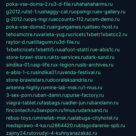
poka-vse-doma-2.ru
3-d-file.ru
hahahaharms.ru
g2012.ru
tst-1.ru
shaggy-cat.ru
opsmgr.ru
ev-gallery.ru
g-2012.ru
ops-mgr.ru
accounts-112.ru
csm-demo.ru
poka-vse-doma2.ru
airgungames.ru
allseo-host.ru
tehosmotre.ru
varieta-yug.ru
cricetc1xbetr1xbetcc2.ru
raytor-d.ru
atillagunn.ru
3d-file.ru
1xbeticricetc1xbetti5.ru
uafoot-statti.ru
e-abis1c.ru
store-brawl-stars.ru
kts-services.ru
dark-sand.ru
sindika-01.ru
sp-life.ru
x-legion.ru
sib-archives.ru
e-abis-1-c.ru
sindika01.ru
venda-festival.ru
store-brawlstars.ru
dooraleksandria.ru
antenna-highly.ru
mine-lab-msk.ru
1-mus.ru
3-sex-porn.ru
ban-damn.ru
purse-factory.ru
viagra-tablet.ru
fasbags.ru
adler-jun.ru
bandamn.ru
fincontech.ru
3sexporn.ru
1mus.ru
darksand.ru
rebus-toys.ru
minelab-msk.ru
alabuga-cityhotel.ru
medsprawo-4-ka.ru
2864420.ru
blagodarenie-spb.ru
zajmy24.ru
tovudyi-4-kuhnyanazakaz.ru