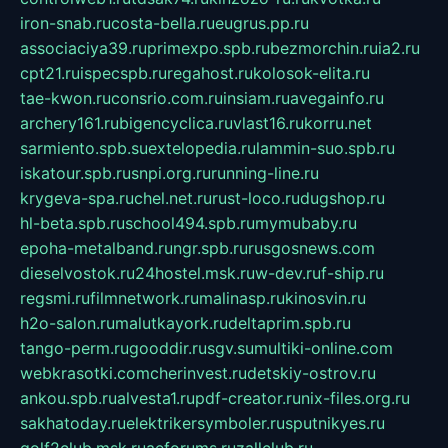
iron-snab.ru
costa-bella.ru
eugrus.pp.ru
associaciya39.ru
primexpo.spb.ru
bezmorchin.ru
ia2.ru
cpt21.ru
ispecspb.ru
regahost.ru
kolosok-elita.ru
tae-kwon.ru
consrio.com.ru
insiam.ru
avegainfo.ru
archery161.ru
bigencyclica.ru
vlast16.ru
korru.net
sarmiento.spb.su
extelopedia.ru
lammin-suo.spb.ru
iskatour.spb.ru
snpi.org.ru
running-line.ru
krygeva-spa.ru
chel.net.ru
rust-loco.ru
dugshop.ru
hl-beta.spb.ru
school494.spb.ru
mymubaby.ru
epoha-metalband.ru
ngr.spb.ru
rusgosnews.com
dieselvostok.ru
24hostel.msk.ru
w-dev.ru
f-ship.ru
regsmi.ru
filmnetwork.ru
malinasp.ru
kinosvin.ru
h2o-salon.ru
malutkayork.ru
deltaprim.spb.ru
tango-perm.ru
gooddir.ru
sgv.su
multiki-online.com
webkrasotki.com
cherinvest.ru
detskiy-ostrov.ru
ankou.spb.ru
alvesta1.ru
pdf-creator.ru
nix-files.org.ru
sakhatoday.ru
elektrikersymboler.ru
sputnikyes.ru