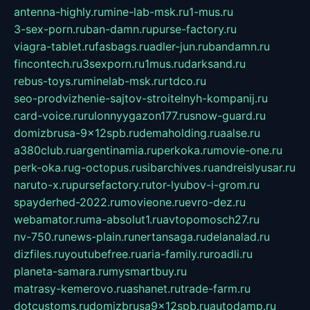
antenna-highly.ru
mine-lab-msk.ru
1-mus.ru
3-sex-porn.ru
ban-damn.ru
purse-factory.ru
viagra-tablet.ru
fasbags.ru
adler-jun.ru
bandamn.ru
fincontech.ru
3sexporn.ru
1mus.ru
darksand.ru
rebus-toys.ru
minelab-msk.ru
rtdco.ru
seo-prodvizhenie-sajtov-stroitelnyh-kompanij.ru
card-voice.ru
rulonnyygazon177.ru
snow-guard.ru
domizbrusa-9x12spb.ru
demaholding.ru
aalse.ru
a380club.ru
argentinamia.ru
perkoka.ru
movie-one.ru
perk-oka.ru
g-octopus.ru
sibarchives.ru
andreislyusar.ru
naruto-x.ru
pursefactory.ru
tor-lyubov-i-grom.ru
spayderhed-2022.ru
movieone.ru
evro-dez.ru
webamator.ru
ma-absolut1.ru
avtopomosch27.ru
nv-750.ru
news-plain.ru
nertansaga.ru
delanalad.ru
dizfiles.ru
youtubefree.ru
aria-family.ru
roadli.ru
planeta-samara.ru
mysmartbuy.ru
matrasy-kemerovo.ru
ashanet.ru
trade-farm.ru
dotcustoms.ru
domizbrusa9x12spb.ru
autodamp.ru