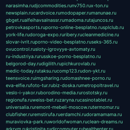
narasimha.ru
djcommodities.ru
nv750.ru
x-ton.ru
newsplain.ru
cardvoice.ru
modopaper.ru
manunae.ru
gbget.ru
alfeihavsalnassr.ru
madoma.ru
tajuncos.ru
petrovkasports.ru
porno-online-besplatno.ru
splclub.ru
york-life.ru
doroga-expo.ru
ribery.ru
cleanmedicine.ru
slovar-ivrit.ru
porno-video-besplatno.ru
seks-365.ru
ovucontrol.ru
sloty-igrovyye-avtomaty.ru
ru-industriya.ru
russkoe-porno-besplatno.ru
belgorod-day.ru
digilith.ru
pichkurovlab.ru
medic-today.ru
taksu.ru
comp123.ru
don-ykt.ru
teensvoice.ru
imgsharing.ru
domashnee-porno.ru
eva-elfie.ru
foto-tur.ru
biz-doska.ru
metropoltravel.ru
veslo-i-yakor.ru
borodino-media.ru
rostotsky.ru
regionufa.ru
weiss-bet.ru
zaryna.ru
casinotablet.ru
universalia.ru
remont-mebeli-moscow.ru
termomur.ru
clubfisher.ru
remstirufa.ru
erdamchi.ru
doramamama.ru
muraviovka-park.ru
worldofwoman.ru
clean-dreams.ru
arkrym.ru
kristinita.ru
dircomputer.ru
healthenter.ru