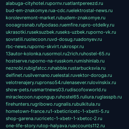
alabuga-cityhotel.ru
pornv.ru
atlantpereezd.ru
bud-em-znakomye.ru
a-cdc.ru
elektrostal-news.ru
korolevremont-market.ru
budem-znakomye.ru
oooagrosnab.ru
fpodaso.ru
emfire.ru
pro-otdelky.ru
ukrasotki.ru
seksuzbek.ru
seks-uzbek.ru
porno-vk.ru
sovratili.ru
olecoon.ru
vd-dosug.ru
adonyev.ru
rbc-news.ru
porno-skvirt.ru
krospr.ru
13autor-kolonka.ru
sormol.ru
2rich.ru
hostel-65.ru
hostserve.ru
porno-na-russkom.ru
mishinlab.ru
neznobi.ru
bigfatcc.ru
habble.ru
starbucksvia.ru
delfinet.ru
silvernano.ru
elestal.ru
vektor-doroga.ru
velotrenajery.ru
pronso54.ru
lenasever.ru
lovinskix.ru
show-pets.ru
smartnews03.ru
discofoxworld.ru
miraclecoon.ru
pongup.ru
hostel65.ru
liura.ru
glasspb.ru
firehunters.ru
gribowo.ru
gnalis.ru
bulkitula.ru
hometown-france.ru
1-xbeticricetc-1-xbetti-5.ru
shop-garena.ru
cricetc-1-xbetr-1-xbetcc-2.ru
one-life-story.ru
top-halyava.ru
accounts112.ru