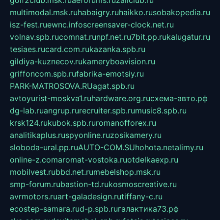
golf2club.msk.ru
aeforums.ru
zallclub.ru
multimodal.msk.ru
habaigry.ru
haikko.ru
sobakopedia.ru
isz-fest.ru
ewnc.info
screensaver-clock.net.ru
volnav.spb.ru
comnat.ru
npf.net.ru
7bit.pp.ru
kalugatur.ru
tesiaes.ru
card.com.ru
kazanka.spb.ru
gildiya-kuznecov.ru
kameryboavision.ru
griffoncom.spb.ru
fabrika-emotsiy.ru
PARK-MATROSOVA.RU
agat.spb.ru
avtoyurist-moskva1.ru
hardware.org.ru
схема-авто.рф
dg-lab.ru
angrup.ru
recruiter.spb.ru
music8.spb.ru
krsk124.ru
kubok.spb.ru
romanofforex.ru
analitikaplus.ru
spyonline.ru
zosikamery.ru
sloboda-ural.pp.ru
AUTO-COM.SU
hohota.net
alimy.ru
online-z.com
aromat-vostoka.ru
otdelkaexp.ru
mobilvest.ru
bbd.net.ru
mebelshop.msk.ru
smp-forum.ru
bastion-td.ru
kosmoscreative.ru
avrmotors.ru
art-galadesign.ru
tiffany-c.ru
ecostep-samara.ru
d-p.spb.ru
галактика73.рф