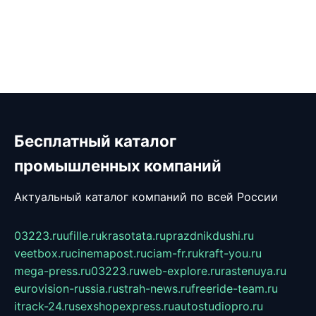
Бесплатный каталог
промышленных компаний
Актуальный каталог компаний по всей России
03223.ru
ufille.ru
krasotata.ru
prazdnikdushi.ru
veetbox.ru
cinemapost.ru
ciam-fr.ru
kraft-you.ru
mega-press.ru
03223.ru
web-explore.ru
rastenuya.ru
eurovision-russia.ru
strah-news.ru
freeride-team.ru
itrack-24.ru
sexshopexpress.ru
autostudiopro.ru