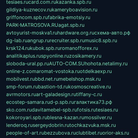
tesiaes.ru
card.com.ru
kazanka.spb.ru
gildiya-kuznecov.ru
kameryboavision.ru
griffoncom.spb.ru
fabrika-emotsiy.ru
PARK-MATROSOVA.RU
agat.spb.ru
avtoyurist-moskva1.ru
hardware.org.ru
схема-авто.рф
dg-lab.ru
angrup.ru
recruiter.spb.ru
music8.spb.ru
krsk124.ru
kubok.spb.ru
romanofforex.ru
analitikaplus.ru
spyonline.ru
zosikamery.ru
sloboda-ural.pp.ru
AUTO-COM.SU
hohota.net
alimy.ru
online-z.com
aromat-vostoka.ru
otdelkaexp.ru
mobilvest.ru
bbd.net.ru
mebelshop.msk.ru
smp-forum.ru
bastion-td.ru
kosmoscreative.ru
avrmotors.ru
art-galadesign.ru
tiffany-c.ru
ecostep-samara.ru
d-p.spb.ru
галактика73.рф
sko.com.ru
davitamebel-spb.ru
fotsis.ru
tesiaes.ru
kokoroyari.spb.ru
blesna-kazan.ru
mossilver.ru
lenderoq.ru
sergeydobrin.ru
tochkazvuka.msk.ru
people-of-art.ru
bezzubova.ru
clubtibet.ru
orior-aks.ru