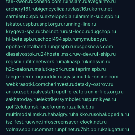
tae-kwon.ru
consrio.com.ru
insiam.ru
avegainfo.ru
archery161.ru
bigencyclica.ru
vlast16.ru
korru.net
sarmiento.spb.su
extelopedia.ru
lammin-suo.spb.ru
iskatour.spb.ru
snpi.org.ru
running-line.ru
krygeva-spa.ru
chel.net.ru
rust-loco.ru
dugshop.ru
hl-beta.spb.ru
school494.spb.ru
mymubaby.ru
epoha-metalband.ru
ngr.spb.ru
rusgosnews.com
dieselvostok.ru
24hostel.msk.ru
w-dev.ru
f-ship.ru
regsmi.ru
filmnetwork.ru
malinasp.ru
kinosvin.ru
h2o-salon.ru
malutkayork.ru
deltaprim.spb.ru
tango-perm.ru
gooddir.ru
sgv.su
multiki-online.com
webkrasotki.com
cherinvest.ru
detskiy-ostrov.ru
ankou.spb.ru
alvesta1.ru
pdf-creator.ru
nix-files.org.ru
sakhatoday.ru
elektrikersymboler.ru
sputnikyes.ru
golf2club.msk.ru
aeforums.ru
zallclub.ru
multimodal.msk.ru
habaigry.ru
haikko.ru
sobakopedia.ru
isz-fest.ru
ewnc.info
screensaver-clock.net.ru
volnav.spb.ru
comnat.ru
npf.net.ru
7bit.pp.ru
kalugatur.ru