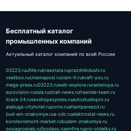
Бесплатный каталог
промышленных компаний
Актуальный каталог компаний по всей России
03223.ru
ufille.ru
krasotata.ru
prazdnikdushi.ru
veetbox.ru
cinemapost.ru
ciam-fr.ru
kraft-you.ru
mega-press.ru
03223.ru
web-explore.ru
rastenuya.ru
eurovision-russia.ru
strah-news.ru
freeride-team.ru
itrack-24.ru
sexshopexpress.ru
autostudiopro.ru
alabuga-cityhotel.ru
pornv.ru
atlantpereezd.ru
bud-em-znakomye.ru
a-cdc.ru
elektrostal-news.ru
korolevremont-market.ru
budem-znakomye.ru
oooagrosnab.ru
fpodaso.ru
emfire.ru
pro-otdelky.ru