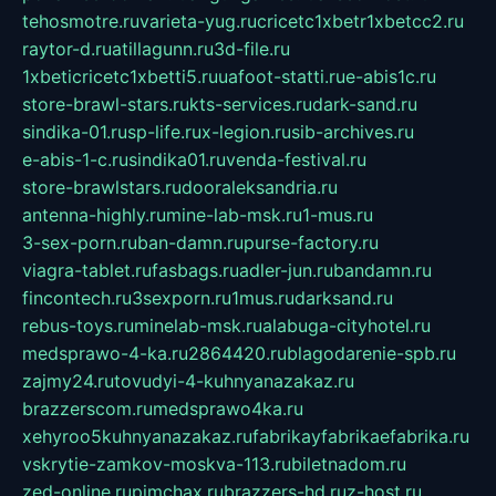
tehosmotre.ru
varieta-yug.ru
cricetc1xbetr1xbetcc2.ru
raytor-d.ru
atillagunn.ru
3d-file.ru
1xbeticricetc1xbetti5.ru
uafoot-statti.ru
e-abis1c.ru
store-brawl-stars.ru
kts-services.ru
dark-sand.ru
sindika-01.ru
sp-life.ru
x-legion.ru
sib-archives.ru
e-abis-1-c.ru
sindika01.ru
venda-festival.ru
store-brawlstars.ru
dooraleksandria.ru
antenna-highly.ru
mine-lab-msk.ru
1-mus.ru
3-sex-porn.ru
ban-damn.ru
purse-factory.ru
viagra-tablet.ru
fasbags.ru
adler-jun.ru
bandamn.ru
fincontech.ru
3sexporn.ru
1mus.ru
darksand.ru
rebus-toys.ru
minelab-msk.ru
alabuga-cityhotel.ru
medsprawo-4-ka.ru
2864420.ru
blagodarenie-spb.ru
zajmy24.ru
tovudyi-4-kuhnyanazakaz.ru
brazzerscom.ru
medsprawo4ka.ru
xehyroo5kuhnyanazakaz.ru
fabrikayfabrikaefabrika.ru
vskrytie-zamkov-moskva-113.ru
biletnadom.ru
zed-online.ru
pimchax.ru
brazzers-hd.ru
z-host.ru