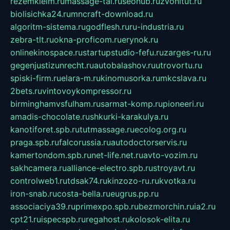
rezemkleim.ru
massage-tai.ru
seonub.ru
zvonitut.ru
biolisichka24.ru
mncraft-download.ru
algoritm-sistema.ru
godflesh.ru
ru-industria.ru
zebra-tlt.ru
okna-proficom.ru
erynok.ru
onlinekinospace.ru
startupstudio-fefu.ru
zarges-ru.ru
gegenjustizunrecht.ru
autobalashov.ru
utrovortu.ru
spiski-firm.ru
elara-m.ru
kinomusorka.ru
mkcslava.ru
2bets.ru
vintovoykompressor.ru
birminghamvsfulham.ru
sarmat-komp.ru
pioneeri.ru
amadis-chocolate.ru
shkurki-karakulya.ru
kanotiforet.spb.ru
tutmassage.ru
ecolog.org.ru
praga.spb.ru
falcorussia.ru
autodoctorservis.ru
kamertondom.spb.ru
net-life.net.ru
avto-vozim.ru
sakhcamera.ru
alliance-electro.spb.ru
stroyavt.ru
controlweb1.ru
tdsak74.ru
kinzozo-ru.ru
kvotka.ru
iron-snab.ru
costa-bella.ru
eugrus.pp.ru
associaciya39.ru
primexpo.spb.ru
bezmorchin.ru
ia2.ru
cpt21.ru
ispecspb.ru
regahost.ru
kolosok-elita.ru