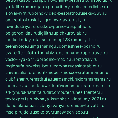
petrovkasports.ru
porno-online-besplatno.ru
splclub.ru
york-life.ru
doroga-expo.ru
ribery.ru
cleanmedicine.ru
slovar-ivrit.ru
porno-video-besplatno.ru
seks-365.ru
ovucontrol.ru
sloty-igrovyye-avtomaty.ru
ru-industriya.ru
russkoe-porno-besplatno.ru
belgorod-day.ru
digilith.ru
pichkurovlab.ru
medic-today.ru
taksu.ru
comp123.ru
don-ykt.ru
teensvoice.ru
imgsharing.ru
domashnee-porno.ru
eva-elfie.ru
foto-tur.ru
biz-doska.ru
metropoltravel.ru
veslo-i-yakor.ru
borodino-media.ru
rostotsky.ru
regionufa.ru
weiss-bet.ru
zaryna.ru
casinotablet.ru
universalia.ru
remont-mebeli-moscow.ru
termomur.ru
clubfisher.ru
remstirufa.ru
erdamchi.ru
doramamama.ru
muraviovka-park.ru
worldofwoman.ru
clean-dreams.ru
arkrym.ru
kristinita.ru
dircomputer.ru
healthenter.ru
textexperts.ru
pivnaya-kruzhka.ru
kinofilmy-2021.ru
demolalapaluza.ru
tanyavanya.ru
remstir-tolyatti.ru
msdip.ru
jdol.ru
sokolovr.ru
newtech-spb.ru