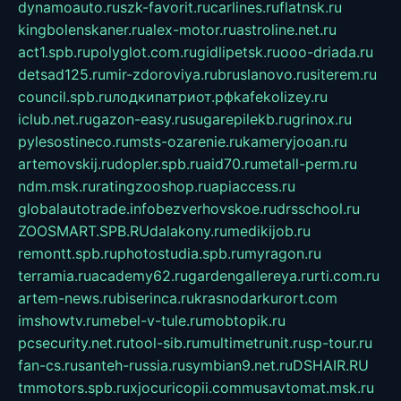
dynamoauto.ru
szk-favorit.ru
carlines.ru
flatnsk.ru
kingbolenskaner.ru
alex-motor.ru
astroline.net.ru
act1.spb.ru
polyglot.com.ru
gidlipetsk.ru
ooo-driada.ru
detsad125.ru
mir-zdoroviya.ru
bruslanovo.ru
siterem.ru
council.spb.ru
лодкипатриот.рф
kafekolizey.ru
iclub.net.ru
gazon-easy.ru
sugarepilekb.ru
grinox.ru
pylesostineco.ru
msts-ozarenie.ru
kameryjooan.ru
artemovskij.ru
dopler.spb.ru
aid70.ru
metall-perm.ru
ndm.msk.ru
ratingzooshop.ru
apiaccess.ru
globalautotrade.info
bezverhovskoe.ru
drsschool.ru
ZOOSMART.SPB.RU
dalakony.ru
medikijob.ru
remontt.spb.ru
photostudia.spb.ru
myragon.ru
terramia.ru
academy62.ru
gardengallereya.ru
rti.com.ru
artem-news.ru
biserinca.ru
krasnodarkurort.com
imshowtv.ru
mebel-v-tule.ru
mobtopik.ru
pcsecurity.net.ru
tool-sib.ru
multimetrunit.ru
sp-tour.ru
fan-cs.ru
santeh-russia.ru
symbian9.net.ru
DSHAIR.RU
tmmotors.spb.ru
xjocuricopii.com
musavtomat.msk.ru