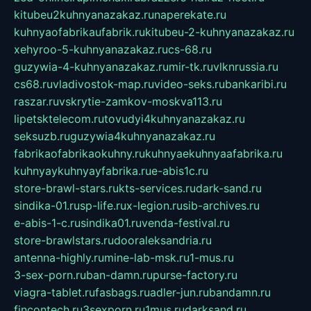
kitubeu2kuhnyanazakaz.ru
naperekate.ru
kuhnyaofabrikaufabrik.ru
kitubeu-2-kuhnyanazakaz.ru
xehyroo-5-kuhnyanazakaz.ru
cs-68.ru
guzywia-4-kuhnyanazakaz.ru
mir-tk.ru
vlknrussia.ru
cs68.ru
vladivostok-map.ru
video-seks.ru
bankaribi.ru
raszar.ru
vskrytie-zamkov-moskva113.ru
lipetsktelecom.ru
tovudyi4kuhnyanazakaz.ru
seksuzb.ru
guzywia4kuhnyanazakaz.ru
fabrikaofabrikaokuhny.ru
kuhnyaekuhnyaafabrika.ru
kuhnyaykuhnyayfabrika.ru
e-abis1c.ru
store-brawl-stars.ru
kts-services.ru
dark-sand.ru
sindika-01.ru
sp-life.ru
x-legion.ru
sib-archives.ru
e-abis-1-c.ru
sindika01.ru
venda-festival.ru
store-brawlstars.ru
dooraleksandria.ru
antenna-highly.ru
mine-lab-msk.ru
1-mus.ru
3-sex-porn.ru
ban-damn.ru
purse-factory.ru
viagra-tablet.ru
fasbags.ru
adler-jun.ru
bandamn.ru
fincontech.ru
3sexporn.ru
1mus.ru
darksand.ru