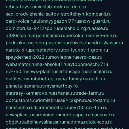
rebus-toys.ru
minelab-msk.ru
rtdco.ru
seo-prodvizhenie-sajtov-stroitelnyh-kompanij.ru
card-voice.ru
rulonnyygazon177.ru
snow-guard.ru
domizbrusa-9x12spb.ru
demaholding.ru
aalse.ru
a380club.ru
argentinamia.ru
perkoka.ru
movie-one.ru
perk-oka.ru
g-octopus.ru
sibarchives.ru
andreislyusar.ru
naruto-x.ru
pursefactory.ru
tor-lyubov-i-grom.ru
spayderhed-2022.ru
movieone.ru
evro-dez.ru
webamator.ru
ma-absolut1.ru
avtopomosch27.ru
nv-750.ru
news-plain.ru
nertansaga.ru
delanalad.ru
dizfiles.ru
youtubefree.ru
aria-family.ru
roadli.ru
planeta-samara.ru
mysmartbuy.ru
matrasy-kemerovo.ru
ashanet.ru
trade-farm.ru
dotcustoms.ru
domizbrusa9x12spb.ru
autodamp.ru
narasimha.ru
djcommodities.ru
nv750.ru
x-ton.ru
newsplain.ru
cardvoice.ru
modopaper.ru
manunae.ru
gbget.ru
alfeihavsalnassr.ru
madoma.ru
tajuncos.ru