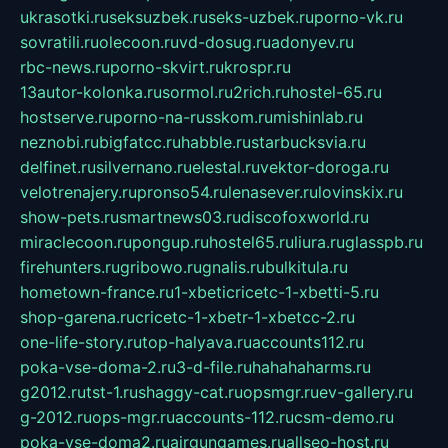
ukrasotki.ru
seksuzbek.ru
seks-uzbek.ru
porno-vk.ru
sovratili.ru
olecoon.ru
vd-dosug.ru
adonyev.ru
rbc-news.ru
porno-skvirt.ru
krospr.ru
13autor-kolonka.ru
sormol.ru
2rich.ru
hostel-65.ru
hostserve.ru
porno-na-russkom.ru
mishinlab.ru
neznobi.ru
bigfatcc.ru
habble.ru
starbucksvia.ru
delfinet.ru
silvernano.ru
elestal.ru
vektor-doroga.ru
velotrenajery.ru
pronso54.ru
lenasever.ru
lovinskix.ru
show-pets.ru
smartnews03.ru
discofoxworld.ru
miraclecoon.ru
pongup.ru
hostel65.ru
liura.ru
glasspb.ru
firehunters.ru
gribowo.ru
gnalis.ru
bulkitula.ru
hometown-france.ru
1-xbeticricetc-1-xbetti-5.ru
shop-garena.ru
cricetc-1-xbetr-1-xbetcc-2.ru
one-life-story.ru
top-halyava.ru
accounts112.ru
poka-vse-doma-2.ru
3-d-file.ru
hahahaharms.ru
g2012.ru
tst-1.ru
shaggy-cat.ru
opsmgr.ru
ev-gallery.ru
g-2012.ru
ops-mgr.ru
accounts-112.ru
csm-demo.ru
poka-vse-doma2.ru
airgungames.ru
allseo-host.ru