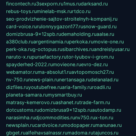
fincontech.ru
3sexporn.ru
1mus.ru
darksand.ru
rebus-toys.ru
minelab-msk.ru
rtdco.ru
seo-prodvizhenie-sajtov-stroitelnyh-kompanij.ru
card-voice.ru
rulonnyygazon177.ru
snow-guard.ru
domizbrusa-9x12spb.ru
demaholding.ru
aalse.ru
a380club.ru
argentinamia.ru
perkoka.ru
movie-one.ru
perk-oka.ru
g-octopus.ru
sibarchives.ru
andreislyusar.ru
naruto-x.ru
pursefactory.ru
tor-lyubov-i-grom.ru
spayderhed-2022.ru
movieone.ru
evro-dez.ru
webamator.ru
ma-absolut1.ru
avtopomosch27.ru
nv-750.ru
news-plain.ru
nertansaga.ru
delanalad.ru
dizfiles.ru
youtubefree.ru
aria-family.ru
roadli.ru
planeta-samara.ru
mysmartbuy.ru
matrasy-kemerovo.ru
ashanet.ru
trade-farm.ru
dotcustoms.ru
domizbrusa9x12spb.ru
autodamp.ru
narasimha.ru
djcommodities.ru
nv750.ru
x-ton.ru
newsplain.ru
cardvoice.ru
modopaper.ru
manunae.ru
gbget.ru
alfeihavsalnassr.ru
madoma.ru
tajuncos.ru