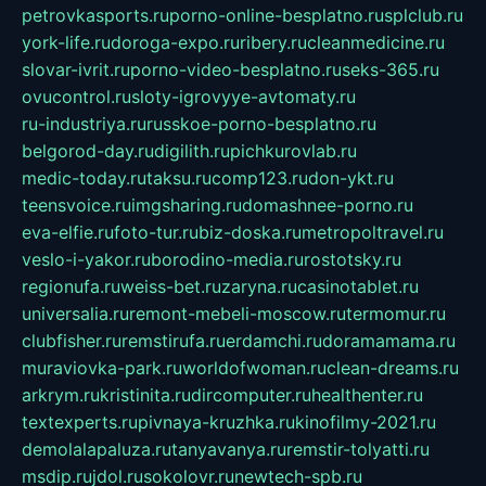
petrovkasports.ru
porno-online-besplatno.ru
splclub.ru
york-life.ru
doroga-expo.ru
ribery.ru
cleanmedicine.ru
slovar-ivrit.ru
porno-video-besplatno.ru
seks-365.ru
ovucontrol.ru
sloty-igrovyye-avtomaty.ru
ru-industriya.ru
russkoe-porno-besplatno.ru
belgorod-day.ru
digilith.ru
pichkurovlab.ru
medic-today.ru
taksu.ru
comp123.ru
don-ykt.ru
teensvoice.ru
imgsharing.ru
domashnee-porno.ru
eva-elfie.ru
foto-tur.ru
biz-doska.ru
metropoltravel.ru
veslo-i-yakor.ru
borodino-media.ru
rostotsky.ru
regionufa.ru
weiss-bet.ru
zaryna.ru
casinotablet.ru
universalia.ru
remont-mebeli-moscow.ru
termomur.ru
clubfisher.ru
remstirufa.ru
erdamchi.ru
doramamama.ru
muraviovka-park.ru
worldofwoman.ru
clean-dreams.ru
arkrym.ru
kristinita.ru
dircomputer.ru
healthenter.ru
textexperts.ru
pivnaya-kruzhka.ru
kinofilmy-2021.ru
demolalapaluza.ru
tanyavanya.ru
remstir-tolyatti.ru
msdip.ru
jdol.ru
sokolovr.ru
newtech-spb.ru