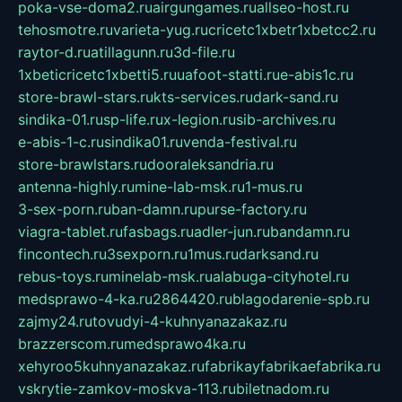
poka-vse-doma2.ru
airgungames.ru
allseo-host.ru
tehosmotre.ru
varieta-yug.ru
cricetc1xbetr1xbetcc2.ru
raytor-d.ru
atillagunn.ru
3d-file.ru
1xbeticricetc1xbetti5.ru
uafoot-statti.ru
e-abis1c.ru
store-brawl-stars.ru
kts-services.ru
dark-sand.ru
sindika-01.ru
sp-life.ru
x-legion.ru
sib-archives.ru
e-abis-1-c.ru
sindika01.ru
venda-festival.ru
store-brawlstars.ru
dooraleksandria.ru
antenna-highly.ru
mine-lab-msk.ru
1-mus.ru
3-sex-porn.ru
ban-damn.ru
purse-factory.ru
viagra-tablet.ru
fasbags.ru
adler-jun.ru
bandamn.ru
fincontech.ru
3sexporn.ru
1mus.ru
darksand.ru
rebus-toys.ru
minelab-msk.ru
alabuga-cityhotel.ru
medsprawo-4-ka.ru
2864420.ru
blagodarenie-spb.ru
zajmy24.ru
tovudyi-4-kuhnyanazakaz.ru
brazzerscom.ru
medsprawo4ka.ru
xehyroo5kuhnyanazakaz.ru
fabrikayfabrikaefabrika.ru
vskrytie-zamkov-moskva-113.ru
biletnadom.ru