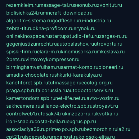
rezemkleim.ru
massage-tai.ru
seonub.ru
zvonitut.ru
biolisichka24.ru
mncraft-download.ru
algoritm-sistema.ru
godflesh.ru
ru-industria.ru
zebra-tlt.ru
okna-proficom.ru
erynok.ru
onlinekinospace.ru
startupstudio-fefu.ru
zarges-ru.ru
gegenjustizunrecht.ru
autobalashov.ru
utrovortu.ru
spiski-firm.ru
elara-m.ru
kinomusorka.ru
mkcslava.ru
2bets.ru
vintovoykompressor.ru
birminghamvsfulham.ru
sarmat-komp.ru
pioneeri.ru
amadis-chocolate.ru
shkurki-karakulya.ru
kanotiforet.spb.ru
tutmassage.ru
ecolog.org.ru
praga.spb.ru
falcorussia.ru
autodoctorservis.ru
kamertondom.spb.ru
net-life.net.ru
avto-vozim.ru
sakhcamera.ru
alliance-electro.spb.ru
stroyavt.ru
controlweb1.ru
tdsak74.ru
kinzozo-ru.ru
kvotka.ru
iron-snab.ru
costa-bella.ru
eugrus.pp.ru
associaciya39.ru
primexpo.spb.ru
bezmorchin.ru
ia2.ru
cpt21.ru
ispecspb.ru
regahost.ru
kolosok-elita.ru