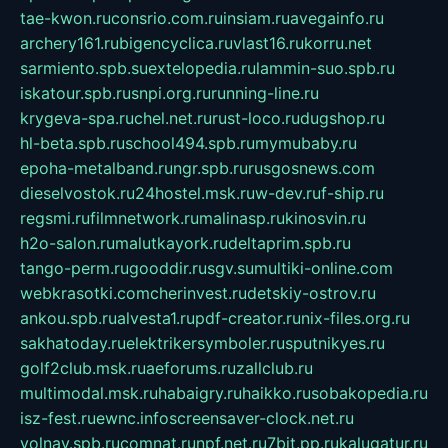
tae-kwon.ru
consrio.com.ru
insiam.ru
avegainfo.ru
archery161.ru
bigencyclica.ru
vlast16.ru
korru.net
sarmiento.spb.su
extelopedia.ru
lammin-suo.spb.ru
iskatour.spb.ru
snpi.org.ru
running-line.ru
krygeva-spa.ru
chel.net.ru
rust-loco.ru
dugshop.ru
hl-beta.spb.ru
school494.spb.ru
mymubaby.ru
epoha-metalband.ru
ngr.spb.ru
rusgosnews.com
dieselvostok.ru
24hostel.msk.ru
w-dev.ru
f-ship.ru
regsmi.ru
filmnetwork.ru
malinasp.ru
kinosvin.ru
h2o-salon.ru
malutkayork.ru
deltaprim.spb.ru
tango-perm.ru
gooddir.ru
sgv.su
multiki-online.com
webkrasotki.com
cherinvest.ru
detskiy-ostrov.ru
ankou.spb.ru
alvesta1.ru
pdf-creator.ru
nix-files.org.ru
sakhatoday.ru
elektrikersymboler.ru
sputnikyes.ru
golf2club.msk.ru
aeforums.ru
zallclub.ru
multimodal.msk.ru
habaigry.ru
haikko.ru
sobakopedia.ru
isz-fest.ru
ewnc.info
screensaver-clock.net.ru
volnav.spb.ru
comnat.ru
npf.net.ru
7bit.pp.ru
kalugatur.ru