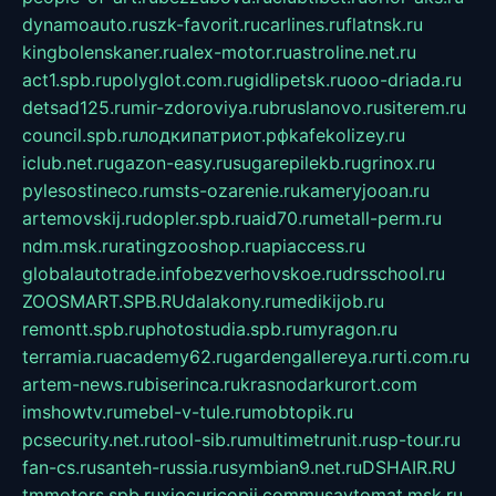
dynamoauto.ru
szk-favorit.ru
carlines.ru
flatnsk.ru
kingbolenskaner.ru
alex-motor.ru
astroline.net.ru
act1.spb.ru
polyglot.com.ru
gidlipetsk.ru
ooo-driada.ru
detsad125.ru
mir-zdoroviya.ru
bruslanovo.ru
siterem.ru
council.spb.ru
лодкипатриот.рф
kafekolizey.ru
iclub.net.ru
gazon-easy.ru
sugarepilekb.ru
grinox.ru
pylesostineco.ru
msts-ozarenie.ru
kameryjooan.ru
artemovskij.ru
dopler.spb.ru
aid70.ru
metall-perm.ru
ndm.msk.ru
ratingzooshop.ru
apiaccess.ru
globalautotrade.info
bezverhovskoe.ru
drsschool.ru
ZOOSMART.SPB.RU
dalakony.ru
medikijob.ru
remontt.spb.ru
photostudia.spb.ru
myragon.ru
terramia.ru
academy62.ru
gardengallereya.ru
rti.com.ru
artem-news.ru
biserinca.ru
krasnodarkurort.com
imshowtv.ru
mebel-v-tule.ru
mobtopik.ru
pcsecurity.net.ru
tool-sib.ru
multimetrunit.ru
sp-tour.ru
fan-cs.ru
santeh-russia.ru
symbian9.net.ru
DSHAIR.RU
tmmotors.spb.ru
xjocuricopii.com
musavtomat.msk.ru