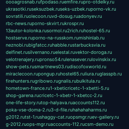
oooagrosnab.ru
fpodaso.ru
emfire.ru
pro-otdelky.ru
ukrasotki.ru
seksuzbek.ru
seks-uzbek.ru
porno-vk.ru
sovratili.ru
olecoon.ru
vd-dosug.ru
adonyev.ru
rbc-news.ru
porno-skvirt.ru
krospr.ru
13autor-kolonka.ru
sormol.ru
2rich.ru
hostel-65.ru
hostserve.ru
porno-na-russkom.ru
mishinlab.ru
neznobi.ru
bigfatcc.ru
habble.ru
starbucksvia.ru
delfinet.ru
silvernano.ru
elestal.ru
vektor-doroga.ru
velotrenajery.ru
pronso54.ru
lenasever.ru
lovinskix.ru
show-pets.ru
smartnews03.ru
discofoxworld.ru
miraclecoon.ru
pongup.ru
hostel65.ru
liura.ru
glasspb.ru
firehunters.ru
gribowo.ru
gnalis.ru
bulkitula.ru
hometown-france.ru
1-xbeticricetc-1-xbetti-5.ru
shop-garena.ru
cricetc-1-xbetr-1-xbetcc-2.ru
one-life-story.ru
top-halyava.ru
accounts112.ru
poka-vse-doma-2.ru
3-d-file.ru
hahahaharms.ru
g2012.ru
tst-1.ru
shaggy-cat.ru
opsmgr.ru
ev-gallery.ru
g-2012.ru
ops-mgr.ru
accounts-112.ru
csm-demo.ru