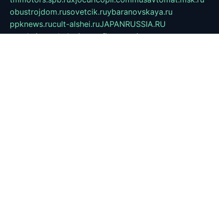
obustrojdom.ru
sovetcik.ru
ybaranovskaya.ru
ppknews.ru
cult-alshei.ru
JAPANRUSSIA.RU
proekciyamebel.ru
imper-finans.ru
rim.org.ru
glamourai.ru
brassminus.ru
zabor-pro.ru
ftn.pp.ru
dorogoe58.ru
laimengpacker.ru
kuzova-zapchasti.ru
sageerp.ru
taxodrom.ru
dsrazvitie.ru
hardcity.net.ru
ratinghomegames.ru
topservice25.ru
gubernyan.ru
gtglasslined.ru
ii4.ru
tssport.spb.ru
andorra24.com
blackwallstreet.ru
oboimos.ru
optim-doors.com.ru
ikuch.ru
nycr.org.ru
npa21.ru
vremya-ch.spb.ru
desert000.ru
ivtorgi.ru
ifiori.ru
catalog-statei.ru
dcv.org.ru
spetsmaster174.ru
ipkameryhiseeu.ru
dum26.ru
ruspol.spb.ru
fr-opendp.ru
kam-solnyshko.ru
cheyenne-arapaho.ru
sevzapmetal.spb.ru
ted-lapidus.spb.ru
parasite-eliminator.ru
sigma-complete.ru
modernworld.ru
dama-moda.ru
eholot-group.ru
sk-nvkz.ru
DRONGOLD.RU