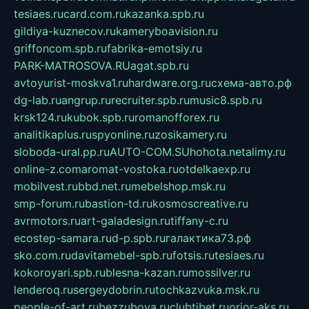
tesiaes.ru
card.com.ru
kazanka.spb.ru
gildiya-kuznecov.ru
kameryboavision.ru
griffoncom.spb.ru
fabrika-emotsiy.ru
PARK-MATROSOVA.RU
agat.spb.ru
avtoyurist-moskva1.ru
hardware.org.ru
схема-авто.рф
dg-lab.ru
angrup.ru
recruiter.spb.ru
music8.spb.ru
krsk124.ru
kubok.spb.ru
romanofforex.ru
analitikaplus.ru
spyonline.ru
zosikamery.ru
sloboda-ural.pp.ru
AUTO-COM.SU
hohota.net
alimy.ru
online-z.com
aromat-vostoka.ru
otdelkaexp.ru
mobilvest.ru
bbd.net.ru
mebelshop.msk.ru
smp-forum.ru
bastion-td.ru
kosmoscreative.ru
avrmotors.ru
art-galadesign.ru
tiffany-c.ru
ecostep-samara.ru
d-p.spb.ru
галактика73.рф
sko.com.ru
davitamebel-spb.ru
fotsis.ru
tesiaes.ru
kokoroyari.spb.ru
blesna-kazan.ru
mossilver.ru
lenderoq.ru
sergeydobrin.ru
tochkazvuka.msk.ru
people-of-art.ru
bezzubova.ru
clubtibet.ru
orior-aks.ru