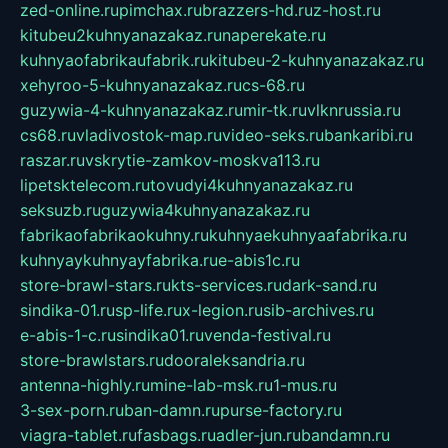
zed-online.ru
pimchax.ru
brazzers-hd.ru
z-host.ru
kitubeu2kuhnyanazakaz.ru
naperekate.ru
kuhnyaofabrikaufabrik.ru
kitubeu-2-kuhnyanazakaz.ru
xehyroo-5-kuhnyanazakaz.ru
cs-68.ru
guzywia-4-kuhnyanazakaz.ru
mir-tk.ru
vlknrussia.ru
cs68.ru
vladivostok-map.ru
video-seks.ru
bankaribi.ru
raszar.ru
vskrytie-zamkov-moskva113.ru
lipetsktelecom.ru
tovudyi4kuhnyanazakaz.ru
seksuzb.ru
guzywia4kuhnyanazakaz.ru
fabrikaofabrikaokuhny.ru
kuhnyaekuhnyaafabrika.ru
kuhnyaykuhnyayfabrika.ru
e-abis1c.ru
store-brawl-stars.ru
kts-services.ru
dark-sand.ru
sindika-01.ru
sp-life.ru
x-legion.ru
sib-archives.ru
e-abis-1-c.ru
sindika01.ru
venda-festival.ru
store-brawlstars.ru
dooraleksandria.ru
antenna-highly.ru
mine-lab-msk.ru
1-mus.ru
3-sex-porn.ru
ban-damn.ru
purse-factory.ru
viagra-tablet.ru
fasbags.ru
adler-jun.ru
bandamn.ru