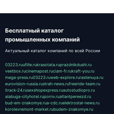
Бесплатный каталог
промышленных компаний
Актуальный каталог компаний по всей России
03223.ru
ufille.ru
krasotata.ru
prazdnikdushi.ru
veetbox.ru
cinemapost.ru
ciam-fr.ru
kraft-you.ru
mega-press.ru
03223.ru
web-explore.ru
rastenuya.ru
eurovision-russia.ru
strah-news.ru
freeride-team.ru
itrack-24.ru
sexshopexpress.ru
autostudiopro.ru
alabuga-cityhotel.ru
pornv.ru
atlantpereezd.ru
bud-em-znakomye.ru
a-cdc.ru
elektrostal-news.ru
korolevremont-market.ru
budem-znakomye.ru