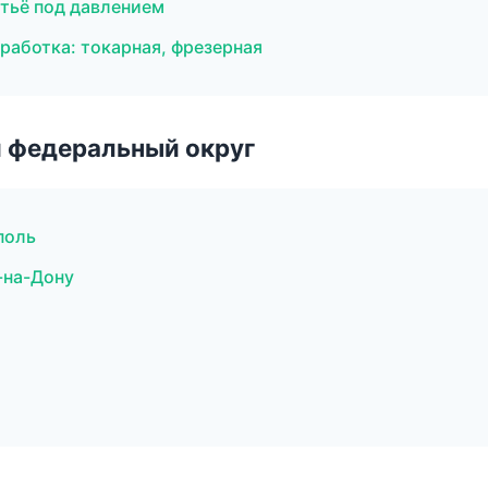
тьё под давлением
аботка: токарная, фрезерная
 федеральный округ
поль
-на-Дону