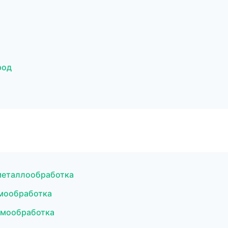
род
металлообработка
рмообработка
рмообработка