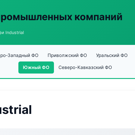
 промышленных компаний
 Industrial
ро-Западный ФО
Приволжский ФО
Уральский ФО
Южный ФО
Северо-Кавказский ФО
trial