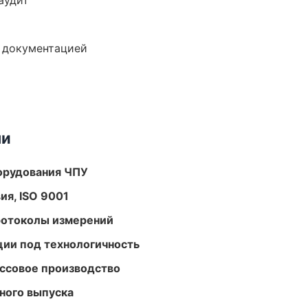
аудит
е документацией
ми
орудования ЧПУ
ия, ISO 9001
ротоколы измерений
ции под технологичность
ассовое производство
ного выпуска