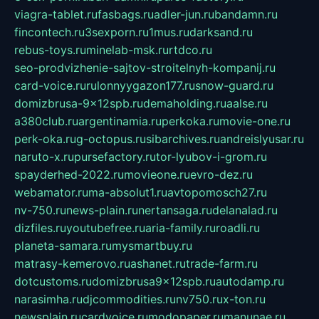
viagra-tablet.ru
fasbags.ru
adler-jun.ru
bandamn.ru
fincontech.ru
3sexporn.ru
1mus.ru
darksand.ru
rebus-toys.ru
minelab-msk.ru
rtdco.ru
seo-prodvizhenie-sajtov-stroitelnyh-kompanij.ru
card-voice.ru
rulonnyygazon177.ru
snow-guard.ru
domizbrusa-9x12spb.ru
demaholding.ru
aalse.ru
a380club.ru
argentinamia.ru
perkoka.ru
movie-one.ru
perk-oka.ru
g-octopus.ru
sibarchives.ru
andreislyusar.ru
naruto-x.ru
pursefactory.ru
tor-lyubov-i-grom.ru
spayderhed-2022.ru
movieone.ru
evro-dez.ru
webamator.ru
ma-absolut1.ru
avtopomosch27.ru
nv-750.ru
news-plain.ru
nertansaga.ru
delanalad.ru
dizfiles.ru
youtubefree.ru
aria-family.ru
roadli.ru
planeta-samara.ru
mysmartbuy.ru
matrasy-kemerovo.ru
ashanet.ru
trade-farm.ru
dotcustoms.ru
domizbrusa9x12spb.ru
autodamp.ru
narasimha.ru
djcommodities.ru
nv750.ru
x-ton.ru
newsplain.ru
cardvoice.ru
modopaper.ru
manunae.ru