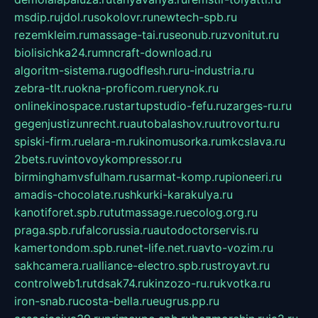
msdip.ru
jdol.ru
sokolovr.ru
newtech-spb.ru
rezemkleim.ru
massage-tai.ru
seonub.ru
zvonitut.ru
biolisichka24.ru
mncraft-download.ru
algoritm-sistema.ru
godflesh.ru
ru-industria.ru
zebra-tlt.ru
okna-proficom.ru
erynok.ru
onlinekinospace.ru
startupstudio-fefu.ru
zarges-ru.ru
gegenjustizunrecht.ru
autobalashov.ru
utrovortu.ru
spiski-firm.ru
elara-m.ru
kinomusorka.ru
mkcslava.ru
2bets.ru
vintovoykompressor.ru
birminghamvsfulham.ru
sarmat-komp.ru
pioneeri.ru
amadis-chocolate.ru
shkurki-karakulya.ru
kanotiforet.spb.ru
tutmassage.ru
ecolog.org.ru
praga.spb.ru
falcorussia.ru
autodoctorservis.ru
kamertondom.spb.ru
net-life.net.ru
avto-vozim.ru
sakhcamera.ru
alliance-electro.spb.ru
stroyavt.ru
controlweb1.ru
tdsak74.ru
kinzozo-ru.ru
kvotka.ru
iron-snab.ru
costa-bella.ru
eugrus.pp.ru