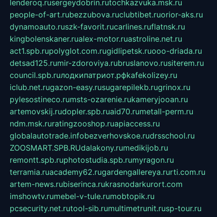
lenderoq.ru
sergeydobrin.ru
tochkazvuka.msk.ru
people-of-art.ru
bezzubova.ru
clubtibet.ru
orior-aks.ru
dynamoauto.ru
szk-favorit.ru
carlines.ru
flatnsk.ru
kingbolenskaner.ru
alex-motor.ru
astroline.net.ru
act1.spb.ru
polyglot.com.ru
gidlipetsk.ru
ooo-driada.ru
detsad125.ru
mir-zdoroviya.ru
bruslanovo.ru
siterem.ru
council.spb.ru
лодкипатриот.рф
kafekolizey.ru
iclub.net.ru
gazon-easy.ru
sugarepilekb.ru
grinox.ru
pylesostineco.ru
msts-ozarenie.ru
kameryjooan.ru
artemovskij.ru
dopler.spb.ru
aid70.ru
metall-perm.ru
ndm.msk.ru
ratingzooshop.ru
apiaccess.ru
globalautotrade.info
bezverhovskoe.ru
drsschool.ru
ZOOSMART.SPB.RU
dalakony.ru
medikijob.ru
remontt.spb.ru
photostudia.spb.ru
myragon.ru
terramia.ru
academy62.ru
gardengallereya.ru
rti.com.ru
artem-news.ru
biserinca.ru
krasnodarkurort.com
imshowtv.ru
mebel-v-tule.ru
mobtopik.ru
pcsecurity.net.ru
tool-sib.ru
multimetrunit.ru
sp-tour.ru