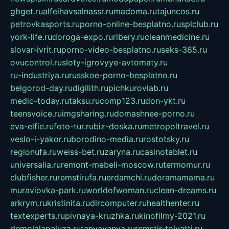
gbget.ru
alfeihavsalnassr.ru
madoma.ru
tajuncos.ru
petrovkasports.ru
porno-online-besplatno.ru
splclub.ru
york-life.ru
doroga-expo.ru
ribery.ru
cleanmedicine.ru
slovar-ivrit.ru
porno-video-besplatno.ru
seks-365.ru
ovucontrol.ru
sloty-igrovyye-avtomaty.ru
ru-industriya.ru
russkoe-porno-besplatno.ru
belgorod-day.ru
digilith.ru
pichkurovlab.ru
medic-today.ru
taksu.ru
comp123.ru
don-ykt.ru
teensvoice.ru
imgsharing.ru
domashnee-porno.ru
eva-elfie.ru
foto-tur.ru
biz-doska.ru
metropoltravel.ru
veslo-i-yakor.ru
borodino-media.ru
rostotsky.ru
regionufa.ru
weiss-bet.ru
zaryna.ru
casinotablet.ru
universalia.ru
remont-mebeli-moscow.ru
termomur.ru
clubfisher.ru
remstirufa.ru
erdamchi.ru
doramamama.ru
muraviovka-park.ru
worldofwoman.ru
clean-dreams.ru
arkrym.ru
kristinita.ru
dircomputer.ru
healthenter.ru
textexperts.ru
pivnaya-kruzhka.ru
kinofilmy-2021.ru
demolalapaluza.ru
tanyavanya.ru
remstir-tolyatti.ru