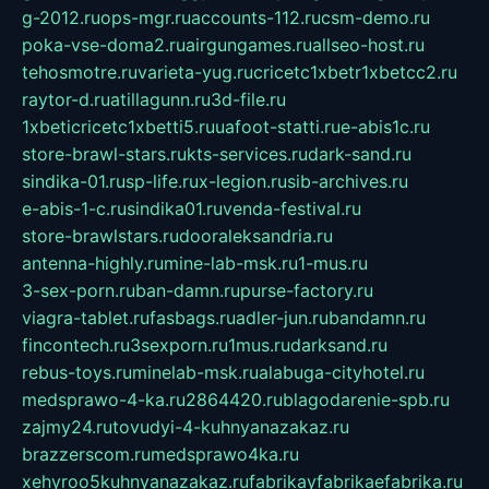
g-2012.ru
ops-mgr.ru
accounts-112.ru
csm-demo.ru
poka-vse-doma2.ru
airgungames.ru
allseo-host.ru
tehosmotre.ru
varieta-yug.ru
cricetc1xbetr1xbetcc2.ru
raytor-d.ru
atillagunn.ru
3d-file.ru
1xbeticricetc1xbetti5.ru
uafoot-statti.ru
e-abis1c.ru
store-brawl-stars.ru
kts-services.ru
dark-sand.ru
sindika-01.ru
sp-life.ru
x-legion.ru
sib-archives.ru
e-abis-1-c.ru
sindika01.ru
venda-festival.ru
store-brawlstars.ru
dooraleksandria.ru
antenna-highly.ru
mine-lab-msk.ru
1-mus.ru
3-sex-porn.ru
ban-damn.ru
purse-factory.ru
viagra-tablet.ru
fasbags.ru
adler-jun.ru
bandamn.ru
fincontech.ru
3sexporn.ru
1mus.ru
darksand.ru
rebus-toys.ru
minelab-msk.ru
alabuga-cityhotel.ru
medsprawo-4-ka.ru
2864420.ru
blagodarenie-spb.ru
zajmy24.ru
tovudyi-4-kuhnyanazakaz.ru
brazzerscom.ru
medsprawo4ka.ru
xehyroo5kuhnyanazakaz.ru
fabrikayfabrikaefabrika.ru