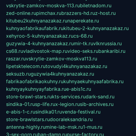
vskrytie-zamkov-moskva-113.ru
biletnadom.ru
zed-online.ru
pimchax.ru
brazzers-hd.ru
z-host.ru
kitubeu2kuhnyanazakaz.ru
naperekate.ru
kuhnyaofabrikaufabrik.ru
kitubeu-2-kuhnyanazakaz.ru
xehyroo-5-kuhnyanazakaz.ru
cs-68.ru
guzywia-4-kuhnyanazakaz.ru
mir-tk.ru
vlknrussia.ru
cs68.ru
vladivostok-map.ru
video-seks.ru
bankaribi.ru
raszar.ru
vskrytie-zamkov-moskva113.ru
lipetsktelecom.ru
tovudyi4kuhnyanazakaz.ru
seksuzb.ru
guzywia4kuhnyanazakaz.ru
fabrikaofabrikaokuhny.ru
kuhnyaekuhnyaafabrika.ru
kuhnyaykuhnyayfabrika.ru
e-abis1c.ru
store-brawl-stars.ru
kts-services.ru
dark-sand.ru
sindika-01.ru
sp-life.ru
x-legion.ru
sib-archives.ru
e-abis-1-c.ru
sindika01.ru
venda-festival.ru
store-brawlstars.ru
dooraleksandria.ru
antenna-highly.ru
mine-lab-msk.ru
1-mus.ru
3-sex-porn.ru
ban-damn.ru
purse-factory.ru