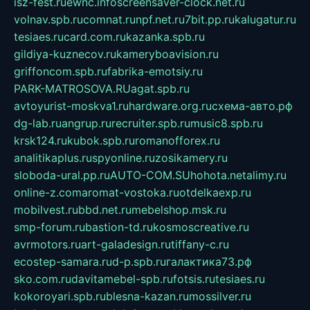
isz-fest.ru
ewnc.info
screensaver-clock.net.ru
volnav.spb.ru
comnat.ru
npf.net.ru
7bit.pp.ru
kalugatur.ru
tesiaes.ru
card.com.ru
kazanka.spb.ru
gildiya-kuznecov.ru
kameryboavision.ru
griffoncom.spb.ru
fabrika-emotsiy.ru
PARK-MATROSOVA.RU
agat.spb.ru
avtoyurist-moskva1.ru
hardware.org.ru
схема-авто.рф
dg-lab.ru
angrup.ru
recruiter.spb.ru
music8.spb.ru
krsk124.ru
kubok.spb.ru
romanofforex.ru
analitikaplus.ru
spyonline.ru
zosikamery.ru
sloboda-ural.pp.ru
AUTO-COM.SU
hohota.net
alimy.ru
online-z.com
aromat-vostoka.ru
otdelkaexp.ru
mobilvest.ru
bbd.net.ru
mebelshop.msk.ru
smp-forum.ru
bastion-td.ru
kosmoscreative.ru
avrmotors.ru
art-galadesign.ru
tiffany-c.ru
ecostep-samara.ru
d-p.spb.ru
галактика73.рф
sko.com.ru
davitamebel-spb.ru
fotsis.ru
tesiaes.ru
kokoroyari.spb.ru
blesna-kazan.ru
mossilver.ru