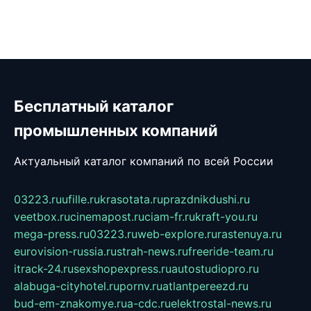
Бесплатный каталог
промышленных компаний
Актуальный каталог компаний по всей России
03223.ru
ufille.ru
krasotata.ru
prazdnikdushi.ru
veetbox.ru
cinemapost.ru
ciam-fr.ru
kraft-you.ru
mega-press.ru
03223.ru
web-explore.ru
rastenuya.ru
eurovision-russia.ru
strah-news.ru
freeride-team.ru
itrack-24.ru
sexshopexpress.ru
autostudiopro.ru
alabuga-cityhotel.ru
pornv.ru
atlantpereezd.ru
bud-em-znakomye.ru
a-cdc.ru
elektrostal-news.ru