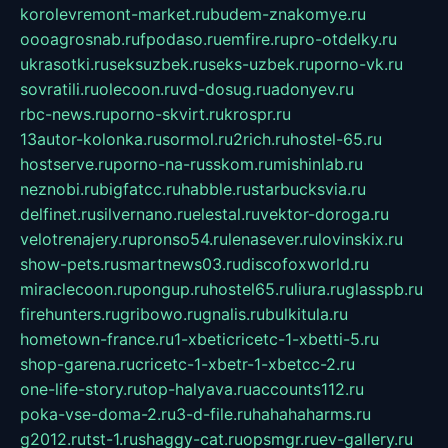
korolevremont-market.ru
budem-znakomye.ru
oooagrosnab.ru
fpodaso.ru
emfire.ru
pro-otdelky.ru
ukrasotki.ru
seksuzbek.ru
seks-uzbek.ru
porno-vk.ru
sovratili.ru
olecoon.ru
vd-dosug.ru
adonyev.ru
rbc-news.ru
porno-skvirt.ru
krospr.ru
13autor-kolonka.ru
sormol.ru
2rich.ru
hostel-65.ru
hostserve.ru
porno-na-russkom.ru
mishinlab.ru
neznobi.ru
bigfatcc.ru
habble.ru
starbucksvia.ru
delfinet.ru
silvernano.ru
elestal.ru
vektor-doroga.ru
velotrenajery.ru
pronso54.ru
lenasever.ru
lovinskix.ru
show-pets.ru
smartnews03.ru
discofoxworld.ru
miraclecoon.ru
pongup.ru
hostel65.ru
liura.ru
glasspb.ru
firehunters.ru
gribowo.ru
gnalis.ru
bulkitula.ru
hometown-france.ru
1-xbeticricetc-1-xbetti-5.ru
shop-garena.ru
cricetc-1-xbetr-1-xbetcc-2.ru
one-life-story.ru
top-halyava.ru
accounts112.ru
poka-vse-doma-2.ru
3-d-file.ru
hahahaharms.ru
g2012.ru
tst-1.ru
shaggy-cat.ru
opsmgr.ru
ev-gallery.ru