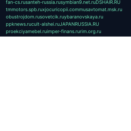
fan-cs.ru
santeh-russia.ru
symbian9.net.ru
DSHAIR.RU
tmmotors.spb.ru
xjocuricopii.com
musavtomat.msk.ru
obustrojdom.ru
sovetcik.ru
ybaranovskaya.ru
ppknews.ru
cult-alshei.ru
JAPANRUSSIA.RU
proekciyamebel.ru
imper-finans.ru
rim.org.ru
glamourai.ru
brassminus.ru
zabor-pro.ru
ftn.pp.ru
dorogoe58.ru
laimengpacker.ru
kuzova-zapchasti.ru
sageerp.ru
taxodrom.ru
dsrazvitie.ru
hardcity.net.ru
ratinghomegames.ru
topservice25.ru
gubernyan.ru
gtglasslined.ru
ii4.ru
tssport.spb.ru
andorra24.com
blackwallstreet.ru
oboimos.ru
optim-doors.com.ru
ikuch.ru
nycr.org.ru
npa21.ru
vremya-ch.spb.ru
desert000.ru
ivtorgi.ru
ifiori.ru
catalog-statei.ru
dcv.org.ru
spetsmaster174.ru
ipkameryhiseeu.ru
dum26.ru
ruspol.spb.ru
fr-opendp.ru
kam-solnyshko.ru
cheyenne-arapaho.ru
sevzapmetal.spb.ru
ted-lapidus.spb.ru
parasite-eliminator.ru
sigma-complete.ru
modernworld.ru
dama-moda.ru