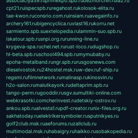
associaciya39.ru
primexpo.spb.ru
bezmorchin.ru
ia2.ru
cpt21.ru
ispecspb.ru
regahost.ru
kolosok-elita.ru
tae-kwon.ru
consrio.com.ru
insiam.ru
avegainfo.ru
archery161.ru
bigencyclica.ru
vlast16.ru
korru.net
sarmiento.spb.su
extelopedia.ru
lammin-suo.spb.ru
iskatour.spb.ru
snpi.org.ru
running-line.ru
krygeva-spa.ru
chel.net.ru
rust-loco.ru
dugshop.ru
hl-beta.spb.ru
school494.spb.ru
mymubaby.ru
epoha-metalband.ru
ngr.spb.ru
rusgosnews.com
dieselvostok.ru
24hostel.msk.ru
w-dev.ru
f-ship.ru
regsmi.ru
filmnetwork.ru
malinasp.ru
kinosvin.ru
h2o-salon.ru
malutkayork.ru
deltaprim.spb.ru
tango-perm.ru
gooddir.ru
sgv.su
multiki-online.com
webkrasotki.com
cherinvest.ru
detskiy-ostrov.ru
ankou.spb.ru
alvesta1.ru
pdf-creator.ru
nix-files.org.ru
sakhatoday.ru
elektrikersymboler.ru
sputnikyes.ru
golf2club.msk.ru
aeforums.ru
zallclub.ru
multimodal.msk.ru
habaigry.ru
haikko.ru
sobakopedia.ru