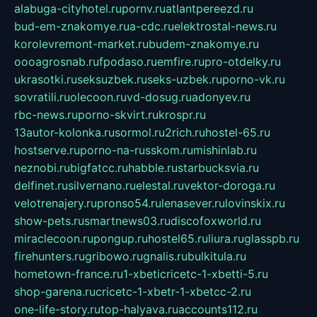
alabuga-cityhotel.ru
pornv.ru
atlantpereezd.ru
bud-em-znakomye.ru
a-cdc.ru
elektrostal-news.ru
korolevremont-market.ru
budem-znakomye.ru
oooagrosnab.ru
fpodaso.ru
emfire.ru
pro-otdelky.ru
ukrasotki.ru
seksuzbek.ru
seks-uzbek.ru
porno-vk.ru
sovratili.ru
olecoon.ru
vd-dosug.ru
adonyev.ru
rbc-news.ru
porno-skvirt.ru
krospr.ru
13autor-kolonka.ru
sormol.ru
2rich.ru
hostel-65.ru
hostserve.ru
porno-na-russkom.ru
mishinlab.ru
neznobi.ru
bigfatcc.ru
habble.ru
starbucksvia.ru
delfinet.ru
silvernano.ru
elestal.ru
vektor-doroga.ru
velotrenajery.ru
pronso54.ru
lenasever.ru
lovinskix.ru
show-pets.ru
smartnews03.ru
discofoxworld.ru
miraclecoon.ru
pongup.ru
hostel65.ru
liura.ru
glasspb.ru
firehunters.ru
gribowo.ru
gnalis.ru
bulkitula.ru
hometown-france.ru
1-xbeticricetc-1-xbetti-5.ru
shop-garena.ru
cricetc-1-xbetr-1-xbetcc-2.ru
one-life-story.ru
top-halyava.ru
accounts112.ru