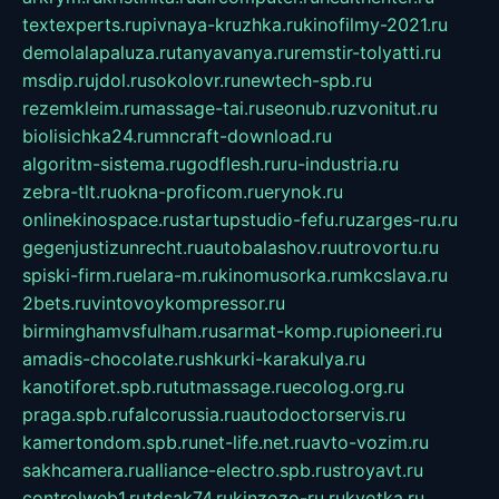
textexperts.ru
pivnaya-kruzhka.ru
kinofilmy-2021.ru
demolalapaluza.ru
tanyavanya.ru
remstir-tolyatti.ru
msdip.ru
jdol.ru
sokolovr.ru
newtech-spb.ru
rezemkleim.ru
massage-tai.ru
seonub.ru
zvonitut.ru
biolisichka24.ru
mncraft-download.ru
algoritm-sistema.ru
godflesh.ru
ru-industria.ru
zebra-tlt.ru
okna-proficom.ru
erynok.ru
onlinekinospace.ru
startupstudio-fefu.ru
zarges-ru.ru
gegenjustizunrecht.ru
autobalashov.ru
utrovortu.ru
spiski-firm.ru
elara-m.ru
kinomusorka.ru
mkcslava.ru
2bets.ru
vintovoykompressor.ru
birminghamvsfulham.ru
sarmat-komp.ru
pioneeri.ru
amadis-chocolate.ru
shkurki-karakulya.ru
kanotiforet.spb.ru
tutmassage.ru
ecolog.org.ru
praga.spb.ru
falcorussia.ru
autodoctorservis.ru
kamertondom.spb.ru
net-life.net.ru
avto-vozim.ru
sakhcamera.ru
alliance-electro.spb.ru
stroyavt.ru
controlweb1.ru
tdsak74.ru
kinzozo-ru.ru
kvotka.ru