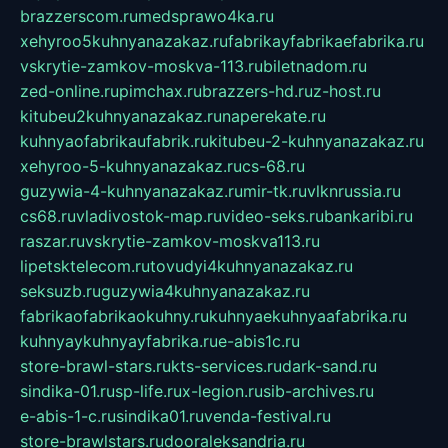
brazzerscom.ru
medsprawo4ka.ru
xehyroo5kuhnyanazakaz.ru
fabrikayfabrikaefabrika.ru
vskrytie-zamkov-moskva-113.ru
biletnadom.ru
zed-online.ru
pimchax.ru
brazzers-hd.ru
z-host.ru
kitubeu2kuhnyanazakaz.ru
naperekate.ru
kuhnyaofabrikaufabrik.ru
kitubeu-2-kuhnyanazakaz.ru
xehyroo-5-kuhnyanazakaz.ru
cs-68.ru
guzywia-4-kuhnyanazakaz.ru
mir-tk.ru
vlknrussia.ru
cs68.ru
vladivostok-map.ru
video-seks.ru
bankaribi.ru
raszar.ru
vskrytie-zamkov-moskva113.ru
lipetsktelecom.ru
tovudyi4kuhnyanazakaz.ru
seksuzb.ru
guzywia4kuhnyanazakaz.ru
fabrikaofabrikaokuhny.ru
kuhnyaekuhnyaafabrika.ru
kuhnyaykuhnyayfabrika.ru
e-abis1c.ru
store-brawl-stars.ru
kts-services.ru
dark-sand.ru
sindika-01.ru
sp-life.ru
x-legion.ru
sib-archives.ru
e-abis-1-c.ru
sindika01.ru
venda-festival.ru
store-brawlstars.ru
dooraleksandria.ru