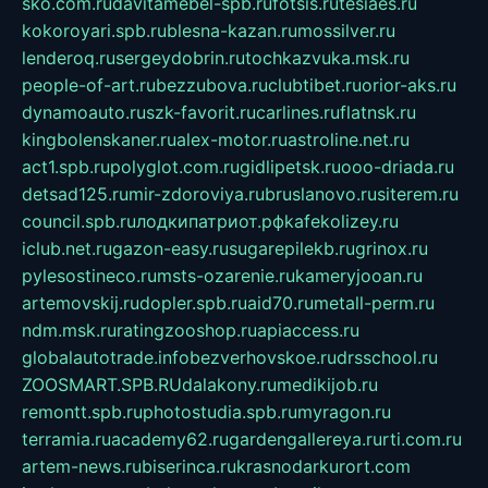
sko.com.ru
davitamebel-spb.ru
fotsis.ru
tesiaes.ru
kokoroyari.spb.ru
blesna-kazan.ru
mossilver.ru
lenderoq.ru
sergeydobrin.ru
tochkazvuka.msk.ru
people-of-art.ru
bezzubova.ru
clubtibet.ru
orior-aks.ru
dynamoauto.ru
szk-favorit.ru
carlines.ru
flatnsk.ru
kingbolenskaner.ru
alex-motor.ru
astroline.net.ru
act1.spb.ru
polyglot.com.ru
gidlipetsk.ru
ooo-driada.ru
detsad125.ru
mir-zdoroviya.ru
bruslanovo.ru
siterem.ru
council.spb.ru
лодкипатриот.рф
kafekolizey.ru
iclub.net.ru
gazon-easy.ru
sugarepilekb.ru
grinox.ru
pylesostineco.ru
msts-ozarenie.ru
kameryjooan.ru
artemovskij.ru
dopler.spb.ru
aid70.ru
metall-perm.ru
ndm.msk.ru
ratingzooshop.ru
apiaccess.ru
globalautotrade.info
bezverhovskoe.ru
drsschool.ru
ZOOSMART.SPB.RU
dalakony.ru
medikijob.ru
remontt.spb.ru
photostudia.spb.ru
myragon.ru
terramia.ru
academy62.ru
gardengallereya.ru
rti.com.ru
artem-news.ru
biserinca.ru
krasnodarkurort.com