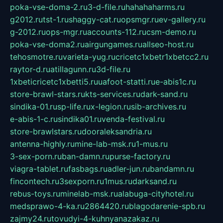
poka-vse-doma-2.ru
3-d-file.ru
hahahaharms.ru
g2012.ru
tst-1.ru
shaggy-cat.ru
opsmgr.ru
ev-gallery.ru
g-2012.ru
ops-mgr.ru
accounts-112.ru
csm-demo.ru
poka-vse-doma2.ru
airgungames.ru
allseo-host.ru
tehosmotre.ru
varieta-yug.ru
cricetc1xbetr1xbetcc2.ru
raytor-d.ru
atillagunn.ru
3d-file.ru
1xbeticricetc1xbetti5.ru
uafoot-statti.ru
e-abis1c.ru
store-brawl-stars.ru
kts-services.ru
dark-sand.ru
sindika-01.ru
sp-life.ru
x-legion.ru
sib-archives.ru
e-abis-1-c.ru
sindika01.ru
venda-festival.ru
store-brawlstars.ru
dooraleksandria.ru
antenna-highly.ru
mine-lab-msk.ru
1-mus.ru
3-sex-porn.ru
ban-damn.ru
purse-factory.ru
viagra-tablet.ru
fasbags.ru
adler-jun.ru
bandamn.ru
fincontech.ru
3sexporn.ru
1mus.ru
darksand.ru
rebus-toys.ru
minelab-msk.ru
alabuga-cityhotel.ru
medsprawo-4-ka.ru
2864420.ru
blagodarenie-spb.ru
zajmy24.ru
tovudyi-4-kuhnyanazakaz.ru