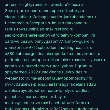
antenna-highly.ru
mine-lab-msk.ru
1-mus.ru
3-sex-porn.ru
ban-damn.ru
purse-factory.ru
viagra-tablet.ru
fasbags.ru
adler-jun.ru
bandamn.ru
fincontech.ru
3sexporn.ru
1mus.ru
darksand.ru
rebus-toys.ru
minelab-msk.ru
rtdco.ru
seo-prodvizhenie-sajtov-stroitelnyh-kompanij.ru
card-voice.ru
rulonnyygazon177.ru
snow-guard.ru
domizbrusa-9x12spb.ru
demaholding.ru
aalse.ru
a380club.ru
argentinamia.ru
perkoka.ru
movie-one.ru
perk-oka.ru
g-octopus.ru
sibarchives.ru
andreislyusar.ru
naruto-x.ru
pursefactory.ru
tor-lyubov-i-grom.ru
spayderhed-2022.ru
movieone.ru
evro-dez.ru
webamator.ru
ma-absolut1.ru
avtopomosch27.ru
nv-750.ru
news-plain.ru
nertansaga.ru
delanalad.ru
dizfiles.ru
youtubefree.ru
aria-family.ru
roadli.ru
planeta-samara.ru
mysmartbuy.ru
matrasy-kemerovo.ru
ashanet.ru
trade-farm.ru
dotcustoms.ru
domizbrusa9x12spb.ru
autodamp.ru