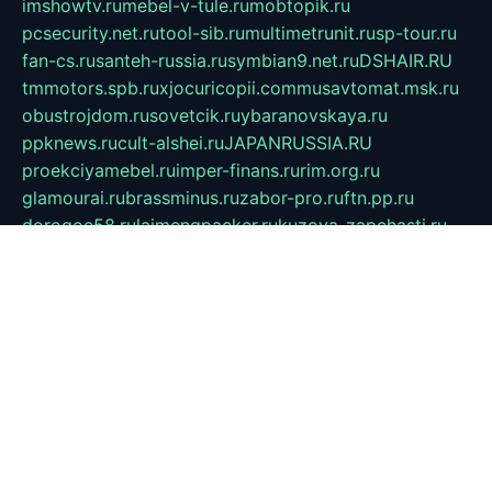
imshowtv.ru
mebel-v-tule.ru
mobtopik.ru
pcsecurity.net.ru
tool-sib.ru
multimetrunit.ru
sp-tour.ru
fan-cs.ru
santeh-russia.ru
symbian9.net.ru
DSHAIR.RU
tmmotors.spb.ru
xjocuricopii.com
musavtomat.msk.ru
obustrojdom.ru
sovetcik.ru
ybaranovskaya.ru
ppknews.ru
cult-alshei.ru
JAPANRUSSIA.RU
proekciyamebel.ru
imper-finans.ru
rim.org.ru
glamourai.ru
brassminus.ru
zabor-pro.ru
ftn.pp.ru
dorogoe58.ru
laimengpacker.ru
kuzova-zapchasti.ru
sageerp.ru
taxodrom.ru
dsrazvitie.ru
hardcity.net.ru
ratinghomegames.ru
topservice25.ru
gubernyan.ru
gtglasslined.ru
ii4.ru
tssport.spb.ru
andorra24.com
blackwallstreet.ru
oboimos.ru
optim-doors.com.ru
ikuch.ru
nycr.org.ru
npa21.ru
vremya-ch.spb.ru
desert000.ru
ivtorgi.ru
ifiori.ru
catalog-statei.ru
dcv.org.ru
spetsmaster174.ru
ipkameryhiseeu.ru
dum26.ru
ruspol.spb.ru
fr-opendp.ru
kam-solnyshko.ru
cheyenne-arapaho.ru
sevzapmetal.spb.ru