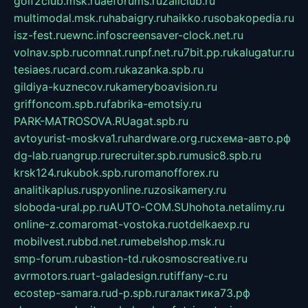
golf2club.msk.ru
aeforums.ru
zallclub.ru
multimodal.msk.ru
habaigry.ru
haikko.ru
sobakopedia.ru
isz-fest.ru
ewnc.info
screensaver-clock.net.ru
volnav.spb.ru
comnat.ru
npf.net.ru
7bit.pp.ru
kalugatur.ru
tesiaes.ru
card.com.ru
kazanka.spb.ru
gildiya-kuznecov.ru
kameryboavision.ru
griffoncom.spb.ru
fabrika-emotsiy.ru
PARK-MATROSOVA.RU
agat.spb.ru
avtoyurist-moskva1.ru
hardware.org.ru
схема-авто.рф
dg-lab.ru
angrup.ru
recruiter.spb.ru
music8.spb.ru
krsk124.ru
kubok.spb.ru
romanofforex.ru
analitikaplus.ru
spyonline.ru
zosikamery.ru
sloboda-ural.pp.ru
AUTO-COM.SU
hohota.net
alimy.ru
online-z.com
aromat-vostoka.ru
otdelkaexp.ru
mobilvest.ru
bbd.net.ru
mebelshop.msk.ru
smp-forum.ru
bastion-td.ru
kosmoscreative.ru
avrmotors.ru
art-galadesign.ru
tiffany-c.ru
ecostep-samara.ru
d-p.spb.ru
галактика73.рф