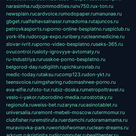
narasimha.ru
djcommodities.ru
nv750.ru
x-ton.ru
newsplain.ru
cardvoice.ru
modopaper.ru
manunae.ru
gbget.ru
alfeihavsalnassr.ru
madoma.ru
tajuncos.ru
petrovkasports.ru
porno-online-besplatno.ru
splclub.ru
york-life.ru
doroga-expo.ru
ribery.ru
cleanmedicine.ru
slovar-ivrit.ru
porno-video-besplatno.ru
seks-365.ru
ovucontrol.ru
sloty-igrovyye-avtomaty.ru
ru-industriya.ru
russkoe-porno-besplatno.ru
belgorod-day.ru
digilith.ru
pichkurovlab.ru
medic-today.ru
taksu.ru
comp123.ru
don-ykt.ru
teensvoice.ru
imgsharing.ru
domashnee-porno.ru
eva-elfie.ru
foto-tur.ru
biz-doska.ru
metropoltravel.ru
veslo-i-yakor.ru
borodino-media.ru
rostotsky.ru
regionufa.ru
weiss-bet.ru
zaryna.ru
casinotablet.ru
universalia.ru
remont-mebeli-moscow.ru
termomur.ru
clubfisher.ru
remstirufa.ru
erdamchi.ru
doramamama.ru
muraviovka-park.ru
worldofwoman.ru
clean-dreams.ru
arkrym.ru
kristinita.ru
dircomputer.ru
healthenter.ru