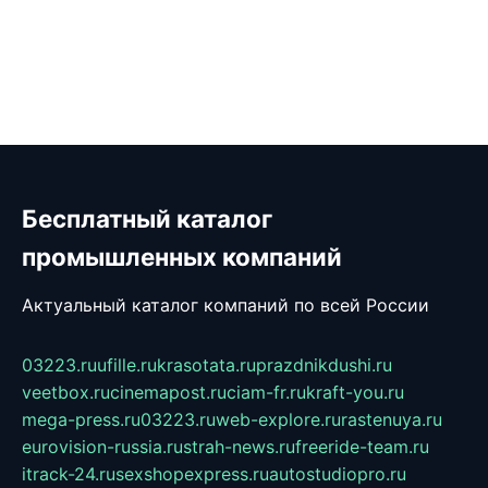
Бесплатный каталог
промышленных компаний
Актуальный каталог компаний по всей России
03223.ru
ufille.ru
krasotata.ru
prazdnikdushi.ru
veetbox.ru
cinemapost.ru
ciam-fr.ru
kraft-you.ru
mega-press.ru
03223.ru
web-explore.ru
rastenuya.ru
eurovision-russia.ru
strah-news.ru
freeride-team.ru
itrack-24.ru
sexshopexpress.ru
autostudiopro.ru