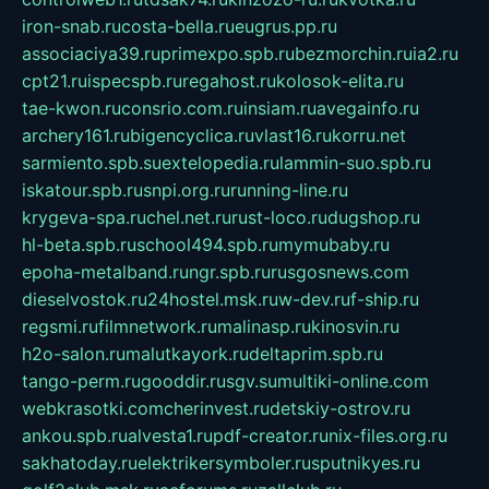
iron-snab.ru
costa-bella.ru
eugrus.pp.ru
associaciya39.ru
primexpo.spb.ru
bezmorchin.ru
ia2.ru
cpt21.ru
ispecspb.ru
regahost.ru
kolosok-elita.ru
tae-kwon.ru
consrio.com.ru
insiam.ru
avegainfo.ru
archery161.ru
bigencyclica.ru
vlast16.ru
korru.net
sarmiento.spb.su
extelopedia.ru
lammin-suo.spb.ru
iskatour.spb.ru
snpi.org.ru
running-line.ru
krygeva-spa.ru
chel.net.ru
rust-loco.ru
dugshop.ru
hl-beta.spb.ru
school494.spb.ru
mymubaby.ru
epoha-metalband.ru
ngr.spb.ru
rusgosnews.com
dieselvostok.ru
24hostel.msk.ru
w-dev.ru
f-ship.ru
regsmi.ru
filmnetwork.ru
malinasp.ru
kinosvin.ru
h2o-salon.ru
malutkayork.ru
deltaprim.spb.ru
tango-perm.ru
gooddir.ru
sgv.su
multiki-online.com
webkrasotki.com
cherinvest.ru
detskiy-ostrov.ru
ankou.spb.ru
alvesta1.ru
pdf-creator.ru
nix-files.org.ru
sakhatoday.ru
elektrikersymboler.ru
sputnikyes.ru