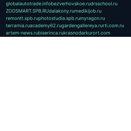
globalautotrade.info
bezverhovskoe.ru
drsschool.ru
ZOOSMART.SPB.RU
dalakony.ru
medikijob.ru
remontt.spb.ru
photostudia.spb.ru
myragon.ru
terramia.ru
academy62.ru
gardengallereya.ru
rti.com.ru
artem-news.ru
biserinca.ru
krasnodarkurort.com
imshowtv.ru
mebel-v-tule.ru
mobtopik.ru
pcsecurity.net.ru
tool-sib.ru
multimetrunit.ru
sp-tour.ru
fan-cs.ru
santeh-russia.ru
symbian9.net.ru
DSHAIR.RU
tmmotors.spb.ru
xjocuricopii.com
musavtomat.msk.ru
obustrojdom.ru
sovetcik.ru
ybaranovskaya.ru
ppknews.ru
cult-alshei.ru
JAPANRUSSIA.RU
proekciyamebel.ru
imper-finans.ru
rim.org.ru
glamourai.ru
brassminus.ru
zabor-pro.ru
ftn.pp.ru
dorogoe58.ru
laimengpacker.ru
kuzova-zapchasti.ru
sageerp.ru
taxodrom.ru
dsrazvitie.ru
hardcity.net.ru
ratinghomegames.ru
topservice25.ru
gubernyan.ru
gtglasslined.ru
ii4.ru
tssport.spb.ru
andorra24.com
blackwallstreet.ru
oboimos.ru
optim-doors.com.ru