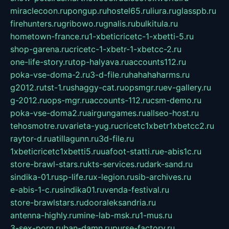
miraclecoon.ru
pongup.ru
hostel65.ru
liura.ru
glasspb.ru
firehunters.ru
gribowo.ru
gnalis.ru
bulkitula.ru
hometown-france.ru
1-xbeticricetc-1-xbetti-5.ru
shop-garena.ru
cricetc-1-xbetr-1-xbetcc-2.ru
one-life-story.ru
top-halyava.ru
accounts112.ru
poka-vse-doma-2.ru
3-d-file.ru
hahahaharms.ru
g2012.ru
tst-1.ru
shaggy-cat.ru
opsmgr.ru
ev-gallery.ru
g-2012.ru
ops-mgr.ru
accounts-112.ru
csm-demo.ru
poka-vse-doma2.ru
airgungames.ru
allseo-host.ru
tehosmotre.ru
varieta-yug.ru
cricetc1xbetr1xbetcc2.ru
raytor-d.ru
atillagunn.ru
3d-file.ru
1xbeticricetc1xbetti5.ru
uafoot-statti.ru
e-abis1c.ru
store-brawl-stars.ru
kts-services.ru
dark-sand.ru
sindika-01.ru
sp-life.ru
x-legion.ru
sib-archives.ru
e-abis-1-c.ru
sindika01.ru
venda-festival.ru
store-brawlstars.ru
dooraleksandria.ru
antenna-highly.ru
mine-lab-msk.ru
1-mus.ru
3-sex-porn.ru
ban-damn.ru
purse-factory.ru