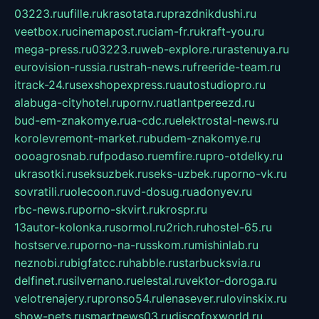
03223.ru
ufille.ru
krasotata.ru
prazdnikdushi.ru
veetbox.ru
cinemapost.ru
ciam-fr.ru
kraft-you.ru
mega-press.ru
03223.ru
web-explore.ru
rastenuya.ru
eurovision-russia.ru
strah-news.ru
freeride-team.ru
itrack-24.ru
sexshopexpress.ru
autostudiopro.ru
alabuga-cityhotel.ru
pornv.ru
atlantpereezd.ru
bud-em-znakomye.ru
a-cdc.ru
elektrostal-news.ru
korolevremont-market.ru
budem-znakomye.ru
oooagrosnab.ru
fpodaso.ru
emfire.ru
pro-otdelky.ru
ukrasotki.ru
seksuzbek.ru
seks-uzbek.ru
porno-vk.ru
sovratili.ru
olecoon.ru
vd-dosug.ru
adonyev.ru
rbc-news.ru
porno-skvirt.ru
krospr.ru
13autor-kolonka.ru
sormol.ru
2rich.ru
hostel-65.ru
hostserve.ru
porno-na-russkom.ru
mishinlab.ru
neznobi.ru
bigfatcc.ru
habble.ru
starbucksvia.ru
delfinet.ru
silvernano.ru
elestal.ru
vektor-doroga.ru
velotrenajery.ru
pronso54.ru
lenasever.ru
lovinskix.ru
show-pets.ru
smartnews03.ru
discofoxworld.ru