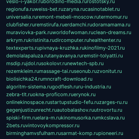
veslo-i-yakor.ru
borodino-media.ru
rostotsky.ru
regionufa.ru
weiss-bet.ru
zaryna.ru
casinotablet.ru
universalia.ru
remont-mebeli-moscow.ru
termomur.ru
clubfisher.ru
remstirufa.ru
erdamchi.ru
doramamama.ru
muraviovka-park.ru
worldofwoman.ru
clean-dreams.ru
arkrym.ru
kristinita.ru
dircomputer.ru
healthenter.ru
textexperts.ru
pivnaya-kruzhka.ru
kinofilmy-2021.ru
demolalapaluza.ru
tanyavanya.ru
remstir-tolyatti.ru
msdip.ru
jdol.ru
sokolovr.ru
newtech-spb.ru
rezemkleim.ru
massage-tai.ru
seonub.ru
zvonitut.ru
biolisichka24.ru
mncraft-download.ru
algoritm-sistema.ru
godflesh.ru
ru-industria.ru
zebra-tlt.ru
okna-proficom.ru
erynok.ru
onlinekinospace.ru
startupstudio-fefu.ru
zarges-ru.ru
gegenjustizunrecht.ru
autobalashov.ru
utrovortu.ru
spiski-firm.ru
elara-m.ru
kinomusorka.ru
mkcslava.ru
2bets.ru
vintovoykompressor.ru
birminghamvsfulham.ru
sarmat-komp.ru
pioneeri.ru