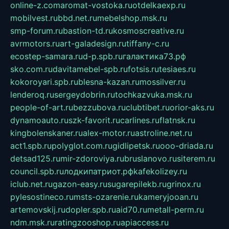
online-z.com
aromat-vostoka.ru
otdelkaexp.ru
mobilvest.ru
bbd.net.ru
mebelshop.msk.ru
smp-forum.ru
bastion-td.ru
kosmoscreative.ru
avrmotors.ru
art-galadesign.ru
tiffany-c.ru
ecostep-samara.ru
d-p.spb.ru
галактика73.рф
sko.com.ru
davitamebel-spb.ru
fotsis.ru
tesiaes.ru
kokoroyari.spb.ru
blesna-kazan.ru
mossilver.ru
lenderoq.ru
sergeydobrin.ru
tochkazvuka.msk.ru
people-of-art.ru
bezzubova.ru
clubtibet.ru
orior-aks.ru
dynamoauto.ru
szk-favorit.ru
carlines.ru
flatnsk.ru
kingbolenskaner.ru
alex-motor.ru
astroline.net.ru
act1.spb.ru
polyglot.com.ru
gidlipetsk.ru
ooo-driada.ru
detsad125.ru
mir-zdoroviya.ru
bruslanovo.ru
siterem.ru
council.spb.ru
лодкипатриот.рф
kafekolizey.ru
iclub.net.ru
gazon-easy.ru
sugarepilekb.ru
grinox.ru
pylesostineco.ru
msts-ozarenie.ru
kameryjooan.ru
artemovskij.ru
dopler.spb.ru
aid70.ru
metall-perm.ru
ndm.msk.ru
ratingzooshop.ru
apiaccess.ru