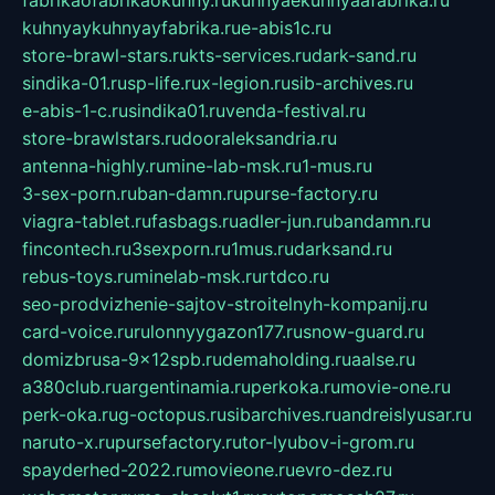
fabrikaofabrikaokuhny.ru
kuhnyaekuhnyaafabrika.ru
kuhnyaykuhnyayfabrika.ru
e-abis1c.ru
store-brawl-stars.ru
kts-services.ru
dark-sand.ru
sindika-01.ru
sp-life.ru
x-legion.ru
sib-archives.ru
e-abis-1-c.ru
sindika01.ru
venda-festival.ru
store-brawlstars.ru
dooraleksandria.ru
antenna-highly.ru
mine-lab-msk.ru
1-mus.ru
3-sex-porn.ru
ban-damn.ru
purse-factory.ru
viagra-tablet.ru
fasbags.ru
adler-jun.ru
bandamn.ru
fincontech.ru
3sexporn.ru
1mus.ru
darksand.ru
rebus-toys.ru
minelab-msk.ru
rtdco.ru
seo-prodvizhenie-sajtov-stroitelnyh-kompanij.ru
card-voice.ru
rulonnyygazon177.ru
snow-guard.ru
domizbrusa-9x12spb.ru
demaholding.ru
aalse.ru
a380club.ru
argentinamia.ru
perkoka.ru
movie-one.ru
perk-oka.ru
g-octopus.ru
sibarchives.ru
andreislyusar.ru
naruto-x.ru
pursefactory.ru
tor-lyubov-i-grom.ru
spayderhed-2022.ru
movieone.ru
evro-dez.ru