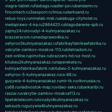
viagra-tablet.ru
fasbags.ru
adler-jun.ru
bandamn.ru
fincontech.ru
3sexporn.ru
1mus.ru
darksand.ru
rebus-toys.ru
minelab-msk.ru
alabuga-cityhotel.ru
medsprawo-4-ka.ru
2864420.ru
blagodarenie-spb.ru
zajmy24.ru
tovudyi-4-kuhnyanazakaz.ru
brazzerscom.ru
medsprawo4ka.ru
xehyroo5kuhnyanazakaz.ru
fabrikayfabrikaefabrika.ru
vskrytie-zamkov-moskva-113.ru
biletnadom.ru
zed-online.ru
pimchax.ru
brazzers-hd.ru
z-host.ru
kitubeu2kuhnyanazakaz.ru
naperekate.ru
kuhnyaofabrikaufabrik.ru
kitubeu-2-kuhnyanazakaz.ru
xehyroo-5-kuhnyanazakaz.ru
cs-68.ru
guzywia-4-kuhnyanazakaz.ru
mir-tk.ru
vlknrussia.ru
cs68.ru
vladivostok-map.ru
video-seks.ru
bankaribi.ru
raszar.ru
vskrytie-zamkov-moskva113.ru
lipetsktelecom.ru
tovudyi4kuhnyanazakaz.ru
seksuzb.ru
guzywia4kuhnyanazakaz.ru