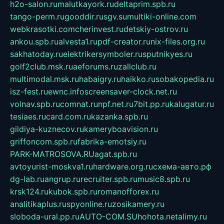
h2o-salon.ru
malutkayork.ru
deltaprim.spb.ru
tango-perm.ru
gooddir.ru
sgv.su
multiki-online.com
webkrasotki.com
cherinvest.ru
detskiy-ostrov.ru
ankou.spb.ru
alvesta1.ru
pdf-creator.ru
nix-files.org.ru
sakhatoday.ru
elektrikersymboler.ru
sputnikyes.ru
golf2club.msk.ru
aeforums.ru
zallclub.ru
multimodal.msk.ru
habaigry.ru
haikko.ru
sobakopedia.ru
isz-fest.ru
ewnc.info
screensaver-clock.net.ru
volnav.spb.ru
comnat.ru
npf.net.ru
7bit.pp.ru
kalugatur.ru
tesiaes.ru
card.com.ru
kazanka.spb.ru
gildiya-kuznecov.ru
kameryboavision.ru
griffoncom.spb.ru
fabrika-emotsiy.ru
PARK-MATROSOVA.RU
agat.spb.ru
avtoyurist-moskva1.ru
hardware.org.ru
схема-авто.рф
dg-lab.ru
angrup.ru
recruiter.spb.ru
music8.spb.ru
krsk124.ru
kubok.spb.ru
romanofforex.ru
analitikaplus.ru
spyonline.ru
zosikamery.ru
sloboda-ural.pp.ru
AUTO-COM.SU
hohota.net
alimy.ru