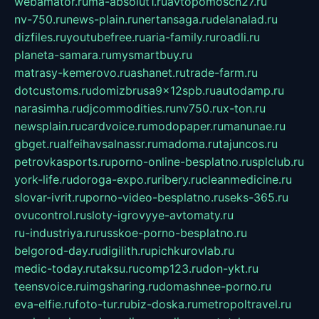
webamator.ru
ma-absolut1.ru
avtopomosch27.ru
nv-750.ru
news-plain.ru
nertansaga.ru
delanalad.ru
dizfiles.ru
youtubefree.ru
aria-family.ru
roadli.ru
planeta-samara.ru
mysmartbuy.ru
matrasy-kemerovo.ru
ashanet.ru
trade-farm.ru
dotcustoms.ru
domizbrusa9x12spb.ru
autodamp.ru
narasimha.ru
djcommodities.ru
nv750.ru
x-ton.ru
newsplain.ru
cardvoice.ru
modopaper.ru
manunae.ru
gbget.ru
alfeihavsalnassr.ru
madoma.ru
tajuncos.ru
petrovkasports.ru
porno-online-besplatno.ru
splclub.ru
york-life.ru
doroga-expo.ru
ribery.ru
cleanmedicine.ru
slovar-ivrit.ru
porno-video-besplatno.ru
seks-365.ru
ovucontrol.ru
sloty-igrovyye-avtomaty.ru
ru-industriya.ru
russkoe-porno-besplatno.ru
belgorod-day.ru
digilith.ru
pichkurovlab.ru
medic-today.ru
taksu.ru
comp123.ru
don-ykt.ru
teensvoice.ru
imgsharing.ru
domashnee-porno.ru
eva-elfie.ru
foto-tur.ru
biz-doska.ru
metropoltravel.ru