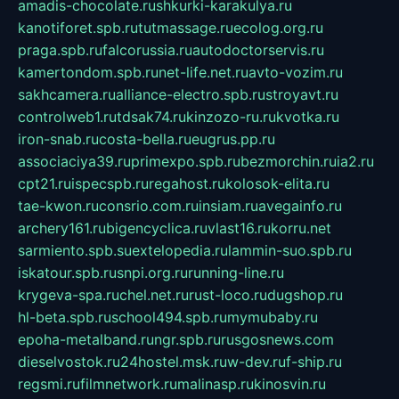
amadis-chocolate.ru
shkurki-karakulya.ru
kanotiforet.spb.ru
tutmassage.ru
ecolog.org.ru
praga.spb.ru
falcorussia.ru
autodoctorservis.ru
kamertondom.spb.ru
net-life.net.ru
avto-vozim.ru
sakhcamera.ru
alliance-electro.spb.ru
stroyavt.ru
controlweb1.ru
tdsak74.ru
kinzozo-ru.ru
kvotka.ru
iron-snab.ru
costa-bella.ru
eugrus.pp.ru
associaciya39.ru
primexpo.spb.ru
bezmorchin.ru
ia2.ru
cpt21.ru
ispecspb.ru
regahost.ru
kolosok-elita.ru
tae-kwon.ru
consrio.com.ru
insiam.ru
avegainfo.ru
archery161.ru
bigencyclica.ru
vlast16.ru
korru.net
sarmiento.spb.su
extelopedia.ru
lammin-suo.spb.ru
iskatour.spb.ru
snpi.org.ru
running-line.ru
krygeva-spa.ru
chel.net.ru
rust-loco.ru
dugshop.ru
hl-beta.spb.ru
school494.spb.ru
mymubaby.ru
epoha-metalband.ru
ngr.spb.ru
rusgosnews.com
dieselvostok.ru
24hostel.msk.ru
w-dev.ru
f-ship.ru
regsmi.ru
filmnetwork.ru
malinasp.ru
kinosvin.ru