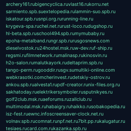
archery161.ru
bigencyclica.ru
vlast16.ru
korru.net
sarmiento.spb.su
extelopedia.ru
lammin-suo.spb.ru
iskatour.spb.ru
snpi.org.ru
running-line.ru
krygeva-spa.ru
chel.net.ru
rust-loco.ru
dugshop.ru
hl-beta.spb.ru
school494.spb.ru
mymubaby.ru
epoha-metalband.ru
ngr.spb.ru
rusgosnews.com
dieselvostok.ru
24hostel.msk.ru
w-dev.ru
f-ship.ru
regsmi.ru
filmnetwork.ru
malinasp.ru
kinosvin.ru
h2o-salon.ru
malutkayork.ru
deltaprim.spb.ru
tango-perm.ru
gooddir.ru
sgv.su
multiki-online.com
webkrasotki.com
cherinvest.ru
detskiy-ostrov.ru
ankou.spb.ru
alvesta1.ru
pdf-creator.ru
nix-files.org.ru
sakhatoday.ru
elektrikersymboler.ru
sputnikyes.ru
golf2club.msk.ru
aeforums.ru
zallclub.ru
multimodal.msk.ru
habaigry.ru
haikko.ru
sobakopedia.ru
isz-fest.ru
ewnc.info
screensaver-clock.net.ru
volnav.spb.ru
comnat.ru
npf.net.ru
7bit.pp.ru
kalugatur.ru
tesiaes.ru
card.com.ru
kazanka.spb.ru