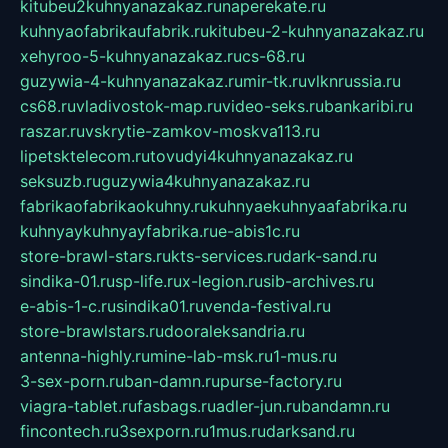
kitubeu2kuhnyanazakaz.ru
naperekate.ru
kuhnyaofabrikaufabrik.ru
kitubeu-2-kuhnyanazakaz.ru
xehyroo-5-kuhnyanazakaz.ru
cs-68.ru
guzywia-4-kuhnyanazakaz.ru
mir-tk.ru
vlknrussia.ru
cs68.ru
vladivostok-map.ru
video-seks.ru
bankaribi.ru
raszar.ru
vskrytie-zamkov-moskva113.ru
lipetsktelecom.ru
tovudyi4kuhnyanazakaz.ru
seksuzb.ru
guzywia4kuhnyanazakaz.ru
fabrikaofabrikaokuhny.ru
kuhnyaekuhnyaafabrika.ru
kuhnyaykuhnyayfabrika.ru
e-abis1c.ru
store-brawl-stars.ru
kts-services.ru
dark-sand.ru
sindika-01.ru
sp-life.ru
x-legion.ru
sib-archives.ru
e-abis-1-c.ru
sindika01.ru
venda-festival.ru
store-brawlstars.ru
dooraleksandria.ru
antenna-highly.ru
mine-lab-msk.ru
1-mus.ru
3-sex-porn.ru
ban-damn.ru
purse-factory.ru
viagra-tablet.ru
fasbags.ru
adler-jun.ru
bandamn.ru
fincontech.ru
3sexporn.ru
1mus.ru
darksand.ru