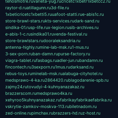
tehosmotre.ru
varieta-yug.ru
cricetc1xbetr1xbetcc2.ru
raytor-d.ru
atillagunn.ru
3d-file.ru
1xbeticricetc1xbetti5.ru
uafoot-statti.ru
e-abis1c.ru
store-brawl-stars.ru
kts-services.ru
dark-sand.ru
sindika-01.ru
sp-life.ru
x-legion.ru
sib-archives.ru
e-abis-1-c.ru
sindika01.ru
venda-festival.ru
store-brawlstars.ru
dooraleksandria.ru
antenna-highly.ru
mine-lab-msk.ru
1-mus.ru
3-sex-porn.ru
ban-damn.ru
purse-factory.ru
viagra-tablet.ru
fasbags.ru
adler-jun.ru
bandamn.ru
fincontech.ru
3sexporn.ru
1mus.ru
darksand.ru
rebus-toys.ru
minelab-msk.ru
alabuga-cityhotel.ru
medsprawo-4-ka.ru
2864420.ru
blagodarenie-spb.ru
zajmy24.ru
tovudyi-4-kuhnyanazakaz.ru
brazzerscom.ru
medsprawo4ka.ru
xehyroo5kuhnyanazakaz.ru
fabrikayfabrikaefabrika.ru
vskrytie-zamkov-moskva-113.ru
biletnadom.ru
zed-online.ru
pimchax.ru
brazzers-hd.ru
z-host.ru