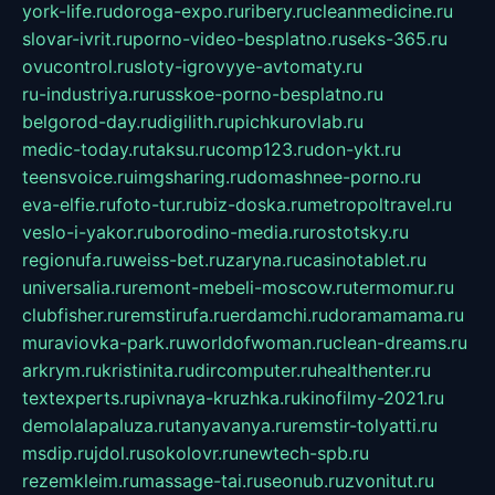
york-life.ru
doroga-expo.ru
ribery.ru
cleanmedicine.ru
slovar-ivrit.ru
porno-video-besplatno.ru
seks-365.ru
ovucontrol.ru
sloty-igrovyye-avtomaty.ru
ru-industriya.ru
russkoe-porno-besplatno.ru
belgorod-day.ru
digilith.ru
pichkurovlab.ru
medic-today.ru
taksu.ru
comp123.ru
don-ykt.ru
teensvoice.ru
imgsharing.ru
domashnee-porno.ru
eva-elfie.ru
foto-tur.ru
biz-doska.ru
metropoltravel.ru
veslo-i-yakor.ru
borodino-media.ru
rostotsky.ru
regionufa.ru
weiss-bet.ru
zaryna.ru
casinotablet.ru
universalia.ru
remont-mebeli-moscow.ru
termomur.ru
clubfisher.ru
remstirufa.ru
erdamchi.ru
doramamama.ru
muraviovka-park.ru
worldofwoman.ru
clean-dreams.ru
arkrym.ru
kristinita.ru
dircomputer.ru
healthenter.ru
textexperts.ru
pivnaya-kruzhka.ru
kinofilmy-2021.ru
demolalapaluza.ru
tanyavanya.ru
remstir-tolyatti.ru
msdip.ru
jdol.ru
sokolovr.ru
newtech-spb.ru
rezemkleim.ru
massage-tai.ru
seonub.ru
zvonitut.ru