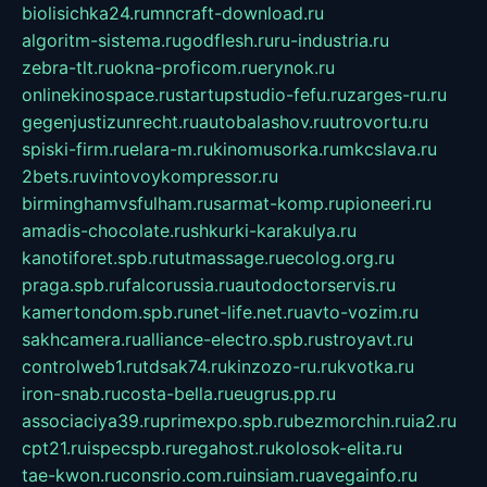
biolisichka24.ru
mncraft-download.ru
algoritm-sistema.ru
godflesh.ru
ru-industria.ru
zebra-tlt.ru
okna-proficom.ru
erynok.ru
onlinekinospace.ru
startupstudio-fefu.ru
zarges-ru.ru
gegenjustizunrecht.ru
autobalashov.ru
utrovortu.ru
spiski-firm.ru
elara-m.ru
kinomusorka.ru
mkcslava.ru
2bets.ru
vintovoykompressor.ru
birminghamvsfulham.ru
sarmat-komp.ru
pioneeri.ru
amadis-chocolate.ru
shkurki-karakulya.ru
kanotiforet.spb.ru
tutmassage.ru
ecolog.org.ru
praga.spb.ru
falcorussia.ru
autodoctorservis.ru
kamertondom.spb.ru
net-life.net.ru
avto-vozim.ru
sakhcamera.ru
alliance-electro.spb.ru
stroyavt.ru
controlweb1.ru
tdsak74.ru
kinzozo-ru.ru
kvotka.ru
iron-snab.ru
costa-bella.ru
eugrus.pp.ru
associaciya39.ru
primexpo.spb.ru
bezmorchin.ru
ia2.ru
cpt21.ru
ispecspb.ru
regahost.ru
kolosok-elita.ru
tae-kwon.ru
consrio.com.ru
insiam.ru
avegainfo.ru