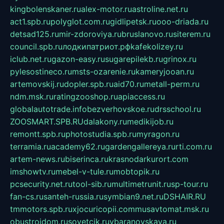
kingbolenskaner.ru
alex-motor.ru
astroline.net.ru
act1.spb.ru
polyglot.com.ru
gidlipetsk.ru
ooo-driada.ru
detsad125.ru
mir-zdoroviya.ru
bruslanovo.ru
siterem.ru
council.spb.ru
лодкипатриот.рф
kafekolizey.ru
iclub.net.ru
gazon-easy.ru
sugarepilekb.ru
grinox.ru
pylesostineco.ru
msts-ozarenie.ru
kameryjooan.ru
artemovskij.ru
dopler.spb.ru
aid70.ru
metall-perm.ru
ndm.msk.ru
ratingzooshop.ru
apiaccess.ru
globalautotrade.info
bezverhovskoe.ru
drsschool.ru
ZOOSMART.SPB.RU
dalakony.ru
medikijob.ru
remontt.spb.ru
photostudia.spb.ru
myragon.ru
terramia.ru
academy62.ru
gardengallereya.ru
rti.com.ru
artem-news.ru
biserinca.ru
krasnodarkurort.com
imshowtv.ru
mebel-v-tule.ru
mobtopik.ru
pcsecurity.net.ru
tool-sib.ru
multimetrunit.ru
sp-tour.ru
fan-cs.ru
santeh-russia.ru
symbian9.net.ru
DSHAIR.RU
tmmotors.spb.ru
xjocuricopii.com
musavtomat.msk.ru
obustrojdom.ru
sovetcik.ru
ybaranovskaya.ru