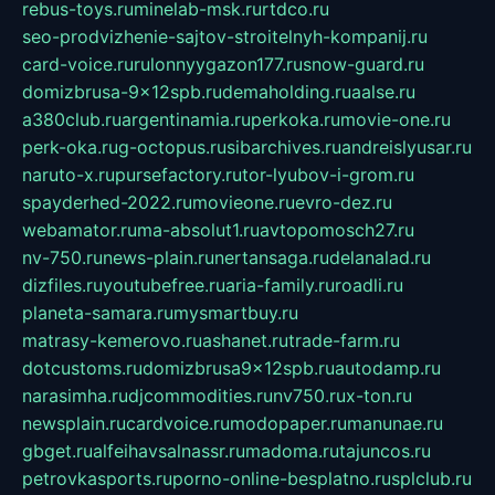
rebus-toys.ru
minelab-msk.ru
rtdco.ru
seo-prodvizhenie-sajtov-stroitelnyh-kompanij.ru
card-voice.ru
rulonnyygazon177.ru
snow-guard.ru
domizbrusa-9x12spb.ru
demaholding.ru
aalse.ru
a380club.ru
argentinamia.ru
perkoka.ru
movie-one.ru
perk-oka.ru
g-octopus.ru
sibarchives.ru
andreislyusar.ru
naruto-x.ru
pursefactory.ru
tor-lyubov-i-grom.ru
spayderhed-2022.ru
movieone.ru
evro-dez.ru
webamator.ru
ma-absolut1.ru
avtopomosch27.ru
nv-750.ru
news-plain.ru
nertansaga.ru
delanalad.ru
dizfiles.ru
youtubefree.ru
aria-family.ru
roadli.ru
planeta-samara.ru
mysmartbuy.ru
matrasy-kemerovo.ru
ashanet.ru
trade-farm.ru
dotcustoms.ru
domizbrusa9x12spb.ru
autodamp.ru
narasimha.ru
djcommodities.ru
nv750.ru
x-ton.ru
newsplain.ru
cardvoice.ru
modopaper.ru
manunae.ru
gbget.ru
alfeihavsalnassr.ru
madoma.ru
tajuncos.ru
petrovkasports.ru
porno-online-besplatno.ru
splclub.ru