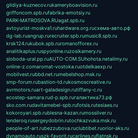
gildiya-kuznecov.ru
kameryboavision.ru
griffoncom.spb.ru
fabrika-emotsiy.ru
PARK-MATROSOVA.RU
agat.spb.ru
avtoyurist-moskva1.ru
hardware.org.ru
схема-авто.рф
dg-lab.ru
angrup.ru
recruiter.spb.ru
music8.spb.ru
krsk124.ru
kubok.spb.ru
romanofforex.ru
analitikaplus.ru
spyonline.ru
zosikamery.ru
sloboda-ural.pp.ru
AUTO-COM.SU
hohota.net
alimy.ru
online-z.com
aromat-vostoka.ru
otdelkaexp.ru
mobilvest.ru
bbd.net.ru
mebelshop.msk.ru
smp-forum.ru
bastion-td.ru
kosmoscreative.ru
avrmotors.ru
art-galadesign.ru
tiffany-c.ru
ecostep-samara.ru
d-p.spb.ru
галактика73.рф
sko.com.ru
davitamebel-spb.ru
fotsis.ru
tesiaes.ru
kokoroyari.spb.ru
blesna-kazan.ru
mossilver.ru
lenderoq.ru
sergeydobrin.ru
tochkazvuka.msk.ru
people-of-art.ru
bezzubova.ru
clubtibet.ru
orior-aks.ru
dynamoauto.ru
szk-favorit.ru
carlines.ru
flatnsk.ru