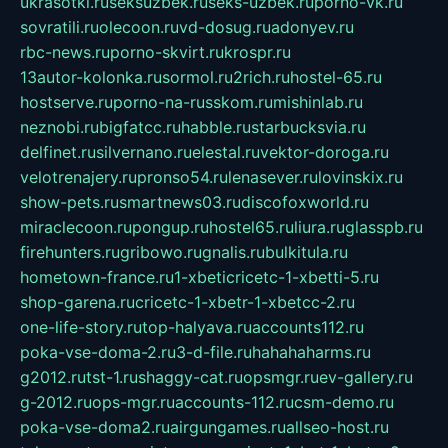
ukrasotki.ru
seksuzbek.ru
seks-uzbek.ru
porno-vk.ru
sovratili.ru
olecoon.ru
vd-dosug.ru
adonyev.ru
rbc-news.ru
porno-skvirt.ru
krospr.ru
13autor-kolonka.ru
sormol.ru
2rich.ru
hostel-65.ru
hostserve.ru
porno-na-russkom.ru
mishinlab.ru
neznobi.ru
bigfatcc.ru
habble.ru
starbucksvia.ru
delfinet.ru
silvernano.ru
elestal.ru
vektor-doroga.ru
velotrenajery.ru
pronso54.ru
lenasever.ru
lovinskix.ru
show-pets.ru
smartnews03.ru
discofoxworld.ru
miraclecoon.ru
pongup.ru
hostel65.ru
liura.ru
glasspb.ru
firehunters.ru
gribowo.ru
gnalis.ru
bulkitula.ru
hometown-france.ru
1-xbeticricetc-1-xbetti-5.ru
shop-garena.ru
cricetc-1-xbetr-1-xbetcc-2.ru
one-life-story.ru
top-halyava.ru
accounts112.ru
poka-vse-doma-2.ru
3-d-file.ru
hahahaharms.ru
g2012.ru
tst-1.ru
shaggy-cat.ru
opsmgr.ru
ev-gallery.ru
g-2012.ru
ops-mgr.ru
accounts-112.ru
csm-demo.ru
poka-vse-doma2.ru
airgungames.ru
allseo-host.ru