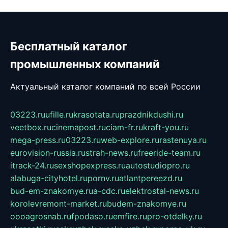
Бесплатный каталог
промышленных компаний
Актуальный каталог компаний по всей России
03223.ru
ufille.ru
krasotata.ru
prazdnikdushi.ru
veetbox.ru
cinemapost.ru
ciam-fr.ru
kraft-you.ru
mega-press.ru
03223.ru
web-explore.ru
rastenuya.ru
eurovision-russia.ru
strah-news.ru
freeride-team.ru
itrack-24.ru
sexshopexpress.ru
autostudiopro.ru
alabuga-cityhotel.ru
pornv.ru
atlantpereezd.ru
bud-em-znakomye.ru
a-cdc.ru
elektrostal-news.ru
korolevremont-market.ru
budem-znakomye.ru
oooagrosnab.ru
fpodaso.ru
emfire.ru
pro-otdelky.ru