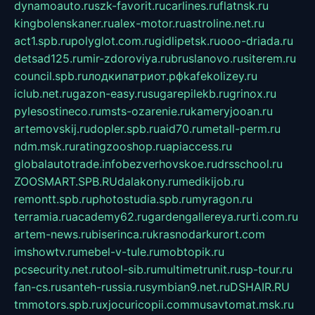
dynamoauto.ru
szk-favorit.ru
carlines.ru
flatnsk.ru
kingbolenskaner.ru
alex-motor.ru
astroline.net.ru
act1.spb.ru
polyglot.com.ru
gidlipetsk.ru
ooo-driada.ru
detsad125.ru
mir-zdoroviya.ru
bruslanovo.ru
siterem.ru
council.spb.ru
лодкипатриот.рф
kafekolizey.ru
iclub.net.ru
gazon-easy.ru
sugarepilekb.ru
grinox.ru
pylesostineco.ru
msts-ozarenie.ru
kameryjooan.ru
artemovskij.ru
dopler.spb.ru
aid70.ru
metall-perm.ru
ndm.msk.ru
ratingzooshop.ru
apiaccess.ru
globalautotrade.info
bezverhovskoe.ru
drsschool.ru
ZOOSMART.SPB.RU
dalakony.ru
medikijob.ru
remontt.spb.ru
photostudia.spb.ru
myragon.ru
terramia.ru
academy62.ru
gardengallereya.ru
rti.com.ru
artem-news.ru
biserinca.ru
krasnodarkurort.com
imshowtv.ru
mebel-v-tule.ru
mobtopik.ru
pcsecurity.net.ru
tool-sib.ru
multimetrunit.ru
sp-tour.ru
fan-cs.ru
santeh-russia.ru
symbian9.net.ru
DSHAIR.RU
tmmotors.spb.ru
xjocuricopii.com
musavtomat.msk.ru