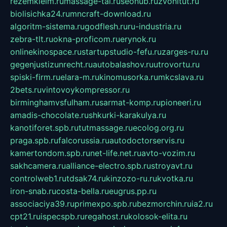
rezemkleim.ru
massage-tai.ru
seonub.ru
zvonitut.ru
biolisichka24.ru
mncraft-download.ru
algoritm-sistema.ru
godflesh.ru
ru-industria.ru
zebra-tlt.ru
okna-proficom.ru
erynok.ru
onlinekinospace.ru
startupstudio-fefu.ru
zarges-ru.ru
gegenjustizunrecht.ru
autobalashov.ru
utrovortu.ru
spiski-firm.ru
elara-m.ru
kinomusorka.ru
mkcslava.ru
2bets.ru
vintovoykompressor.ru
birminghamvsfulham.ru
sarmat-komp.ru
pioneeri.ru
amadis-chocolate.ru
shkurki-karakulya.ru
kanotiforet.spb.ru
tutmassage.ru
ecolog.org.ru
praga.spb.ru
falcorussia.ru
autodoctorservis.ru
kamertondom.spb.ru
net-life.net.ru
avto-vozim.ru
sakhcamera.ru
alliance-electro.spb.ru
stroyavt.ru
controlweb1.ru
tdsak74.ru
kinzozo-ru.ru
kvotka.ru
iron-snab.ru
costa-bella.ru
eugrus.pp.ru
associaciya39.ru
primexpo.spb.ru
bezmorchin.ru
ia2.ru
cpt21.ru
ispecspb.ru
regahost.ru
kolosok-elita.ru