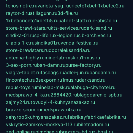
tehosmotre.ru
varieta-yug.ru
cricetc1xbetr1xbetcc2.ru
raytor-d.ru
atillagunn.ru
3d-file.ru
1xbeticricetc1xbetti5.ru
uafoot-statti.ru
e-abis1c.ru
store-brawl-stars.ru
kts-services.ru
dark-sand.ru
sindika-01.ru
sp-life.ru
x-legion.ru
sib-archives.ru
e-abis-1-c.ru
sindika01.ru
venda-festival.ru
store-brawlstars.ru
dooraleksandria.ru
antenna-highly.ru
mine-lab-msk.ru
1-mus.ru
3-sex-porn.ru
ban-damn.ru
purse-factory.ru
viagra-tablet.ru
fasbags.ru
adler-jun.ru
bandamn.ru
fincontech.ru
3sexporn.ru
1mus.ru
darksand.ru
rebus-toys.ru
minelab-msk.ru
alabuga-cityhotel.ru
medsprawo-4-ka.ru
2864420.ru
blagodarenie-spb.ru
zajmy24.ru
tovudyi-4-kuhnyanazakaz.ru
brazzerscom.ru
medsprawo4ka.ru
xehyroo5kuhnyanazakaz.ru
fabrikayfabrikaefabrika.ru
vskrytie-zamkov-moskva-113.ru
biletnadom.ru
zed-online.ru
pimchax.ru
brazzers-hd.ru
z-host.ru