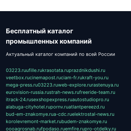
Бесплатный каталог
промышленных компаний
Актуальный каталог компаний по всей России
03223.ru
ufille.ru
krasotata.ru
prazdnikdushi.ru
veetbox.ru
cinemapost.ru
ciam-fr.ru
kraft-you.ru
mega-press.ru
03223.ru
web-explore.ru
rastenuya.ru
eurovision-russia.ru
strah-news.ru
freeride-team.ru
itrack-24.ru
sexshopexpress.ru
autostudiopro.ru
alabuga-cityhotel.ru
pornv.ru
atlantpereezd.ru
bud-em-znakomye.ru
a-cdc.ru
elektrostal-news.ru
korolevremont-market.ru
budem-znakomye.ru
oooagrosnab.ru
fpodaso.ru
emfire.ru
pro-otdelky.ru