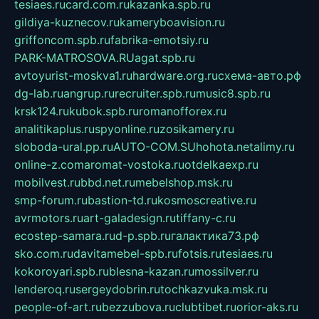
tesiaes.ru
card.com.ru
kazanka.spb.ru
gildiya-kuznecov.ru
kameryboavision.ru
griffoncom.spb.ru
fabrika-emotsiy.ru
PARK-MATROSOVA.RU
agat.spb.ru
avtoyurist-moskva1.ru
hardware.org.ru
схема-авто.рф
dg-lab.ru
angrup.ru
recruiter.spb.ru
music8.spb.ru
krsk124.ru
kubok.spb.ru
romanofforex.ru
analitikaplus.ru
spyonline.ru
zosikamery.ru
sloboda-ural.pp.ru
AUTO-COM.SU
hohota.net
alimy.ru
online-z.com
aromat-vostoka.ru
otdelkaexp.ru
mobilvest.ru
bbd.net.ru
mebelshop.msk.ru
smp-forum.ru
bastion-td.ru
kosmoscreative.ru
avrmotors.ru
art-galadesign.ru
tiffany-c.ru
ecostep-samara.ru
d-p.spb.ru
галактика73.рф
sko.com.ru
davitamebel-spb.ru
fotsis.ru
tesiaes.ru
kokoroyari.spb.ru
blesna-kazan.ru
mossilver.ru
lenderoq.ru
sergeydobrin.ru
tochkazvuka.msk.ru
people-of-art.ru
bezzubova.ru
clubtibet.ru
orior-aks.ru