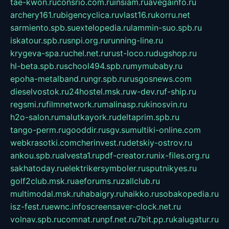
tae-kwon.ru
consrio.com.ru
insiam.ru
avegainfo.ru
archery161.ru
bigencyclica.ru
vlast16.ru
korru.net
sarmiento.spb.su
extelopedia.ru
lammin-suo.spb.ru
iskatour.spb.ru
snpi.org.ru
running-line.ru
krygeva-spa.ru
chel.net.ru
rust-loco.ru
dugshop.ru
hl-beta.spb.ru
school494.spb.ru
mymubaby.ru
epoha-metalband.ru
ngr.spb.ru
rusgosnews.com
dieselvostok.ru
24hostel.msk.ru
w-dev.ru
f-ship.ru
regsmi.ru
filmnetwork.ru
malinasp.ru
kinosvin.ru
h2o-salon.ru
malutkayork.ru
deltaprim.spb.ru
tango-perm.ru
gooddir.ru
sgv.su
multiki-online.com
webkrasotki.com
cherinvest.ru
detskiy-ostrov.ru
ankou.spb.ru
alvesta1.ru
pdf-creator.ru
nix-files.org.ru
sakhatoday.ru
elektrikersymboler.ru
sputnikyes.ru
golf2club.msk.ru
aeforums.ru
zallclub.ru
multimodal.msk.ru
habaigry.ru
haikko.ru
sobakopedia.ru
isz-fest.ru
ewnc.info
screensaver-clock.net.ru
volnav.spb.ru
comnat.ru
npf.net.ru
7bit.pp.ru
kalugatur.ru