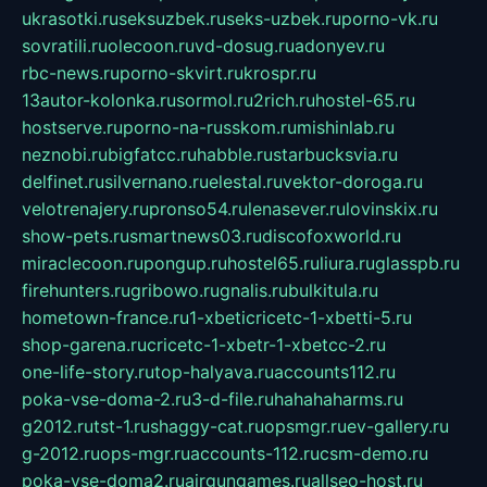
ukrasotki.ru
seksuzbek.ru
seks-uzbek.ru
porno-vk.ru
sovratili.ru
olecoon.ru
vd-dosug.ru
adonyev.ru
rbc-news.ru
porno-skvirt.ru
krospr.ru
13autor-kolonka.ru
sormol.ru
2rich.ru
hostel-65.ru
hostserve.ru
porno-na-russkom.ru
mishinlab.ru
neznobi.ru
bigfatcc.ru
habble.ru
starbucksvia.ru
delfinet.ru
silvernano.ru
elestal.ru
vektor-doroga.ru
velotrenajery.ru
pronso54.ru
lenasever.ru
lovinskix.ru
show-pets.ru
smartnews03.ru
discofoxworld.ru
miraclecoon.ru
pongup.ru
hostel65.ru
liura.ru
glasspb.ru
firehunters.ru
gribowo.ru
gnalis.ru
bulkitula.ru
hometown-france.ru
1-xbeticricetc-1-xbetti-5.ru
shop-garena.ru
cricetc-1-xbetr-1-xbetcc-2.ru
one-life-story.ru
top-halyava.ru
accounts112.ru
poka-vse-doma-2.ru
3-d-file.ru
hahahaharms.ru
g2012.ru
tst-1.ru
shaggy-cat.ru
opsmgr.ru
ev-gallery.ru
g-2012.ru
ops-mgr.ru
accounts-112.ru
csm-demo.ru
poka-vse-doma2.ru
airgungames.ru
allseo-host.ru