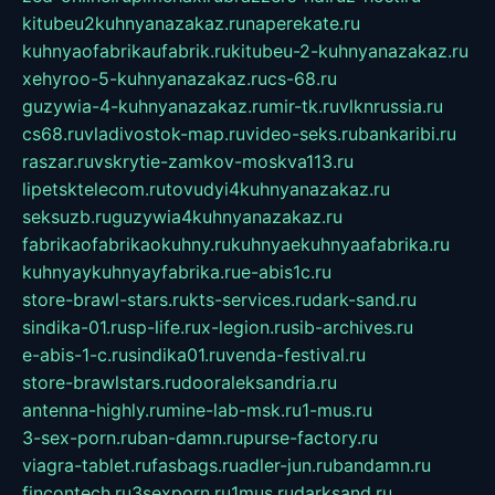
kitubeu2kuhnyanazakaz.ru
naperekate.ru
kuhnyaofabrikaufabrik.ru
kitubeu-2-kuhnyanazakaz.ru
xehyroo-5-kuhnyanazakaz.ru
cs-68.ru
guzywia-4-kuhnyanazakaz.ru
mir-tk.ru
vlknrussia.ru
cs68.ru
vladivostok-map.ru
video-seks.ru
bankaribi.ru
raszar.ru
vskrytie-zamkov-moskva113.ru
lipetsktelecom.ru
tovudyi4kuhnyanazakaz.ru
seksuzb.ru
guzywia4kuhnyanazakaz.ru
fabrikaofabrikaokuhny.ru
kuhnyaekuhnyaafabrika.ru
kuhnyaykuhnyayfabrika.ru
e-abis1c.ru
store-brawl-stars.ru
kts-services.ru
dark-sand.ru
sindika-01.ru
sp-life.ru
x-legion.ru
sib-archives.ru
e-abis-1-c.ru
sindika01.ru
venda-festival.ru
store-brawlstars.ru
dooraleksandria.ru
antenna-highly.ru
mine-lab-msk.ru
1-mus.ru
3-sex-porn.ru
ban-damn.ru
purse-factory.ru
viagra-tablet.ru
fasbags.ru
adler-jun.ru
bandamn.ru
fincontech.ru
3sexporn.ru
1mus.ru
darksand.ru