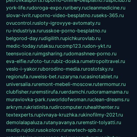
petrovkasports.ru
porno-online-besplatno.ru
splclub.ru
york-life.ru
doroga-expo.ru
ribery.ru
cleanmedicine.ru
slovar-ivrit.ru
porno-video-besplatno.ru
seks-365.ru
ovucontrol.ru
sloty-igrovyye-avtomaty.ru
ru-industriya.ru
russkoe-porno-besplatno.ru
belgorod-day.ru
digilith.ru
pichkurovlab.ru
medic-today.ru
taksu.ru
comp123.ru
don-ykt.ru
teensvoice.ru
imgsharing.ru
domashnee-porno.ru
eva-elfie.ru
foto-tur.ru
biz-doska.ru
metropoltravel.ru
veslo-i-yakor.ru
borodino-media.ru
rostotsky.ru
regionufa.ru
weiss-bet.ru
zaryna.ru
casinotablet.ru
universalia.ru
remont-mebeli-moscow.ru
termomur.ru
clubfisher.ru
remstirufa.ru
erdamchi.ru
doramamama.ru
muraviovka-park.ru
worldofwoman.ru
clean-dreams.ru
arkrym.ru
kristinita.ru
dircomputer.ru
healthenter.ru
textexperts.ru
pivnaya-kruzhka.ru
kinofilmy-2021.ru
demolalapaluza.ru
tanyavanya.ru
remstir-tolyatti.ru
msdip.ru
jdol.ru
sokolovr.ru
newtech-spb.ru