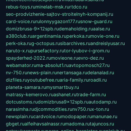
rebus-toys.ru
minelab-msk.ru
rtdco.ru
seo-prodvizhenie-sajtov-stroitelnyh-kompanij.ru
card-voice.ru
rulonnyygazon177.ru
snow-guard.ru
domizbrusa-9x12spb.ru
demaholding.ru
aalse.ru
a380club.ru
argentinamia.ru
perkoka.ru
movie-one.ru
perk-oka.ru
g-octopus.ru
sibarchives.ru
andreislyusar.ru
naruto-x.ru
pursefactory.ru
tor-lyubov-i-grom.ru
spayderhed-2022.ru
movieone.ru
evro-dez.ru
webamator.ru
ma-absolut1.ru
avtopomosch27.ru
nv-750.ru
news-plain.ru
nertansaga.ru
delanalad.ru
dizfiles.ru
youtubefree.ru
aria-family.ru
roadli.ru
planeta-samara.ru
mysmartbuy.ru
matrasy-kemerovo.ru
ashanet.ru
trade-farm.ru
dotcustoms.ru
domizbrusa9x12spb.ru
autodamp.ru
narasimha.ru
djcommodities.ru
nv750.ru
x-ton.ru
newsplain.ru
cardvoice.ru
modopaper.ru
manunae.ru
gbget.ru
alfeihavsalnassr.ru
madoma.ru
tajuncos.ru