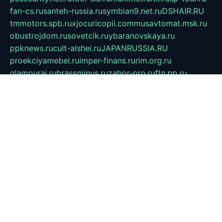
fan-cs.ru
santeh-russia.ru
symbian9.net.ru
DSHAIR.RU
tmmotors.spb.ru
xjocuricopii.com
musavtomat.msk.ru
obustrojdom.ru
sovetcik.ru
ybaranovskaya.ru
ppknews.ru
cult-alshei.ru
JAPANRUSSIA.RU
proekciyamebel.ru
imper-finans.ru
rim.org.ru
glamourai.ru
brassminus.ru
zabor-pro.ru
ftn.pp.ru
dorogoe58.ru
laimengpacker.ru
kuzova-zapchasti.ru
sageerp.ru
taxodrom.ru
dsrazvitie.ru
hardcity.net.ru
ratinghomegames.ru
topservice25.ru
gubernyan.ru
gtglasslined.ru
ii4.ru
tssport.spb.ru
andorra24.com
blackwallstreet.ru
oboimos.ru
optim-doors.com.ru
ikuch.ru
nycr.org.ru
npa21.ru
vremya-ch.spb.ru
desert000.ru
ivtorgi.ru
ifiori.ru
catalog-statei.ru
dcv.org.ru
spetsmaster174.ru
ipkameryhiseeu.ru
dum26.ru
ruspol.spb.ru
fr-opendp.ru
kam-solnyshko.ru
cheyenne-arapaho.ru
sevzapmetal.spb.ru
ted-lapidus.spb.ru
parasite-eliminator.ru
sigma-complete.ru
modernworld.ru
dama-moda.ru