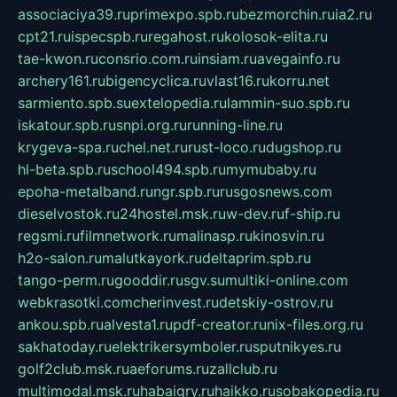
associaciya39.ru
primexpo.spb.ru
bezmorchin.ru
ia2.ru
cpt21.ru
ispecspb.ru
regahost.ru
kolosok-elita.ru
tae-kwon.ru
consrio.com.ru
insiam.ru
avegainfo.ru
archery161.ru
bigencyclica.ru
vlast16.ru
korru.net
sarmiento.spb.su
extelopedia.ru
lammin-suo.spb.ru
iskatour.spb.ru
snpi.org.ru
running-line.ru
krygeva-spa.ru
chel.net.ru
rust-loco.ru
dugshop.ru
hl-beta.spb.ru
school494.spb.ru
mymubaby.ru
epoha-metalband.ru
ngr.spb.ru
rusgosnews.com
dieselvostok.ru
24hostel.msk.ru
w-dev.ru
f-ship.ru
regsmi.ru
filmnetwork.ru
malinasp.ru
kinosvin.ru
h2o-salon.ru
malutkayork.ru
deltaprim.spb.ru
tango-perm.ru
gooddir.ru
sgv.su
multiki-online.com
webkrasotki.com
cherinvest.ru
detskiy-ostrov.ru
ankou.spb.ru
alvesta1.ru
pdf-creator.ru
nix-files.org.ru
sakhatoday.ru
elektrikersymboler.ru
sputnikyes.ru
golf2club.msk.ru
aeforums.ru
zallclub.ru
multimodal.msk.ru
habaigry.ru
haikko.ru
sobakopedia.ru