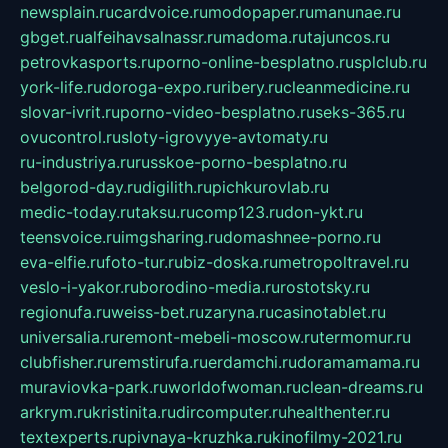
newsplain.ru
cardvoice.ru
modopaper.ru
manunae.ru
gbget.ru
alfeihavsalnassr.ru
madoma.ru
tajuncos.ru
petrovkasports.ru
porno-online-besplatno.ru
splclub.ru
york-life.ru
doroga-expo.ru
ribery.ru
cleanmedicine.ru
slovar-ivrit.ru
porno-video-besplatno.ru
seks-365.ru
ovucontrol.ru
sloty-igrovyye-avtomaty.ru
ru-industriya.ru
russkoe-porno-besplatno.ru
belgorod-day.ru
digilith.ru
pichkurovlab.ru
medic-today.ru
taksu.ru
comp123.ru
don-ykt.ru
teensvoice.ru
imgsharing.ru
domashnee-porno.ru
eva-elfie.ru
foto-tur.ru
biz-doska.ru
metropoltravel.ru
veslo-i-yakor.ru
borodino-media.ru
rostotsky.ru
regionufa.ru
weiss-bet.ru
zaryna.ru
casinotablet.ru
universalia.ru
remont-mebeli-moscow.ru
termomur.ru
clubfisher.ru
remstirufa.ru
erdamchi.ru
doramamama.ru
muraviovka-park.ru
worldofwoman.ru
clean-dreams.ru
arkrym.ru
kristinita.ru
dircomputer.ru
healthenter.ru
textexperts.ru
pivnaya-kruzhka.ru
kinofilmy-2021.ru