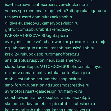
isz-fest.ru
ewnc.info
screensaver-clock.net.ru
volnav.spb.ru
comnat.ru
npf.net.ru
7bit.pp.ru
kalugatur.ru
tesiaes.ru
card.com.ru
kazanka.spb.ru
gildiya-kuznecov.ru
kameryboavision.ru
griffoncom.spb.ru
fabrika-emotsiy.ru
PARK-MATROSOVA.RU
agat.spb.ru
avtoyurist-moskva1.ru
hardware.org.ru
схема-авто.рф
dg-lab.ru
angrup.ru
recruiter.spb.ru
music8.spb.ru
krsk124.ru
kubok.spb.ru
romanofforex.ru
analitikaplus.ru
spyonline.ru
zosikamery.ru
sloboda-ural.pp.ru
AUTO-COM.SU
hohota.net
alimy.ru
online-z.com
aromat-vostoka.ru
otdelkaexp.ru
mobilvest.ru
bbd.net.ru
mebelshop.msk.ru
smp-forum.ru
bastion-td.ru
kosmoscreative.ru
avrmotors.ru
art-galadesign.ru
tiffany-c.ru
ecostep-samara.ru
d-p.spb.ru
галактика73.рф
sko.com.ru
davitamebel-spb.ru
fotsis.ru
tesiaes.ru
kokoroyari.spb.ru
blesna-kazan.ru
mossilver.ru