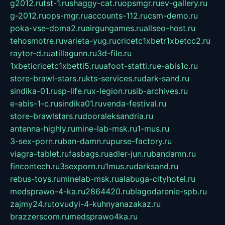
g2012.ru
tst-1.ru
shaggy-cat.ru
opsmgr.ru
ev-gallery.ru
g-2012.ru
ops-mgr.ru
accounts-112.ru
csm-demo.ru
poka-vse-doma2.ru
airgungames.ru
allseo-host.ru
tehosmotre.ru
varieta-yug.ru
cricetc1xbetr1xbetcc2.ru
raytor-d.ru
atillagunn.ru
3d-file.ru
1xbeticricetc1xbetti5.ru
uafoot-statti.ru
e-abis1c.ru
store-brawl-stars.ru
kts-services.ru
dark-sand.ru
sindika-01.ru
sp-life.ru
x-legion.ru
sib-archives.ru
e-abis-1-c.ru
sindika01.ru
venda-festival.ru
store-brawlstars.ru
dooraleksandria.ru
antenna-highly.ru
mine-lab-msk.ru
1-mus.ru
3-sex-porn.ru
ban-damn.ru
purse-factory.ru
viagra-tablet.ru
fasbags.ru
adler-jun.ru
bandamn.ru
fincontech.ru
3sexporn.ru
1mus.ru
darksand.ru
rebus-toys.ru
minelab-msk.ru
alabuga-cityhotel.ru
medsprawo-4-ka.ru
2864420.ru
blagodarenie-spb.ru
zajmy24.ru
tovudyi-4-kuhnyanazakaz.ru
brazzerscom.ru
medsprawo4ka.ru