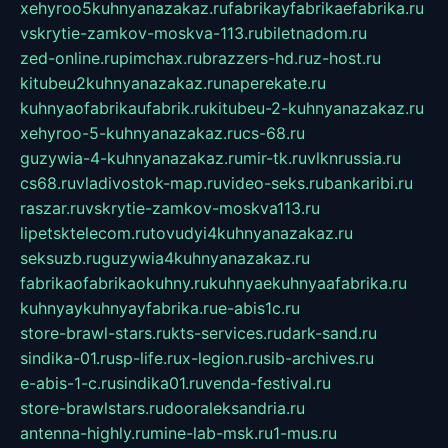
xehyroo5kuhnyanazakaz.ru
fabrikayfabrikaefabrika.ru
vskrytie-zamkov-moskva-113.ru
biletnadom.ru
zed-online.ru
pimchax.ru
brazzers-hd.ru
z-host.ru
kitubeu2kuhnyanazakaz.ru
naperekate.ru
kuhnyaofabrikaufabrik.ru
kitubeu-2-kuhnyanazakaz.ru
xehyroo-5-kuhnyanazakaz.ru
cs-68.ru
guzywia-4-kuhnyanazakaz.ru
mir-tk.ru
vlknrussia.ru
cs68.ru
vladivostok-map.ru
video-seks.ru
bankaribi.ru
raszar.ru
vskrytie-zamkov-moskva113.ru
lipetsktelecom.ru
tovudyi4kuhnyanazakaz.ru
seksuzb.ru
guzywia4kuhnyanazakaz.ru
fabrikaofabrikaokuhny.ru
kuhnyaekuhnyaafabrika.ru
kuhnyaykuhnyayfabrika.ru
e-abis1c.ru
store-brawl-stars.ru
kts-services.ru
dark-sand.ru
sindika-01.ru
sp-life.ru
x-legion.ru
sib-archives.ru
e-abis-1-c.ru
sindika01.ru
venda-festival.ru
store-brawlstars.ru
dooraleksandria.ru
antenna-highly.ru
mine-lab-msk.ru
1-mus.ru