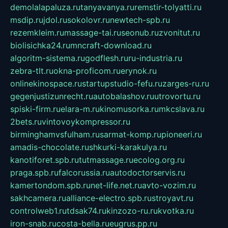
demolalapaluza.ru
tanyavanya.ru
remstir-tolyatti.ru
msdip.ru
jdol.ru
sokolovr.ru
newtech-spb.ru
rezemkleim.ru
massage-tai.ru
seonub.ru
zvonitut.ru
biolisichka24.ru
mncraft-download.ru
algoritm-sistema.ru
godflesh.ru
ru-industria.ru
zebra-tlt.ru
okna-proficom.ru
erynok.ru
onlinekinospace.ru
startupstudio-fefu.ru
zarges-ru.ru
gegenjustizunrecht.ru
autobalashov.ru
utrovortu.ru
spiski-firm.ru
elara-m.ru
kinomusorka.ru
mkcslava.ru
2bets.ru
vintovoykompressor.ru
birminghamvsfulham.ru
sarmat-komp.ru
pioneeri.ru
amadis-chocolate.ru
shkurki-karakulya.ru
kanotiforet.spb.ru
tutmassage.ru
ecolog.org.ru
praga.spb.ru
falcorussia.ru
autodoctorservis.ru
kamertondom.spb.ru
net-life.net.ru
avto-vozim.ru
sakhcamera.ru
alliance-electro.spb.ru
stroyavt.ru
controlweb1.ru
tdsak74.ru
kinzozo-ru.ru
kvotka.ru
iron-snab.ru
costa-bella.ru
eugrus.pp.ru