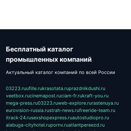
Бесплатный каталог
промышленных компаний
Актуальный каталог компаний по всей России
03223.ru
ufille.ru
krasotata.ru
prazdnikdushi.ru
veetbox.ru
cinemapost.ru
ciam-fr.ru
kraft-you.ru
mega-press.ru
03223.ru
web-explore.ru
rastenuya.ru
eurovision-russia.ru
strah-news.ru
freeride-team.ru
itrack-24.ru
sexshopexpress.ru
autostudiopro.ru
alabuga-cityhotel.ru
pornv.ru
atlantpereezd.ru