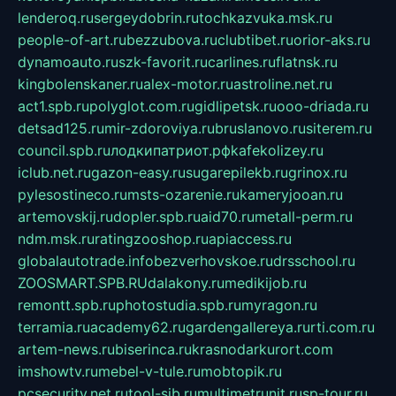
lenderoq.ru
sergeydobrin.ru
tochkazvuka.msk.ru
people-of-art.ru
bezzubova.ru
clubtibet.ru
orior-aks.ru
dynamoauto.ru
szk-favorit.ru
carlines.ru
flatnsk.ru
kingbolenskaner.ru
alex-motor.ru
astroline.net.ru
act1.spb.ru
polyglot.com.ru
gidlipetsk.ru
ooo-driada.ru
detsad125.ru
mir-zdoroviya.ru
bruslanovo.ru
siterem.ru
council.spb.ru
лодкипатриот.рф
kafekolizey.ru
iclub.net.ru
gazon-easy.ru
sugarepilekb.ru
grinox.ru
pylesostineco.ru
msts-ozarenie.ru
kameryjooan.ru
artemovskij.ru
dopler.spb.ru
aid70.ru
metall-perm.ru
ndm.msk.ru
ratingzooshop.ru
apiaccess.ru
globalautotrade.info
bezverhovskoe.ru
drsschool.ru
ZOOSMART.SPB.RU
dalakony.ru
medikijob.ru
remontt.spb.ru
photostudia.spb.ru
myragon.ru
terramia.ru
academy62.ru
gardengallereya.ru
rti.com.ru
artem-news.ru
biserinca.ru
krasnodarkurort.com
imshowtv.ru
mebel-v-tule.ru
mobtopik.ru
pcsecurity.net.ru
tool-sib.ru
multimetrunit.ru
sp-tour.ru