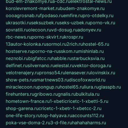
bud-em-znakomye.ru
a-cdc.ru
elektrostal-news.ru
korolevremont-market.ru
budem-znakomye.ru
oooagrosnab.ru
fpodaso.ru
emfire.ru
pro-otdelky.ru
ukrasotki.ru
seksuzbek.ru
seks-uzbek.ru
porno-vk.ru
sovratili.ru
olecoon.ru
vd-dosug.ru
adonyev.ru
rbc-news.ru
porno-skvirt.ru
krospr.ru
13autor-kolonka.ru
sormol.ru
2rich.ru
hostel-65.ru
hostserve.ru
porno-na-russkom.ru
mishinlab.ru
neznobi.ru
bigfatcc.ru
habble.ru
starbucksvia.ru
delfinet.ru
silvernano.ru
elestal.ru
vektor-doroga.ru
velotrenajery.ru
pronso54.ru
lenasever.ru
lovinskix.ru
show-pets.ru
smartnews03.ru
discofoxworld.ru
miraclecoon.ru
pongup.ru
hostel65.ru
liura.ru
glasspb.ru
firehunters.ru
gribowo.ru
gnalis.ru
bulkitula.ru
hometown-france.ru
1-xbeticricetc-1-xbetti-5.ru
shop-garena.ru
cricetc-1-xbetr-1-xbetcc-2.ru
one-life-story.ru
top-halyava.ru
accounts112.ru
poka-vse-doma-2.ru
3-d-file.ru
hahahaharms.ru