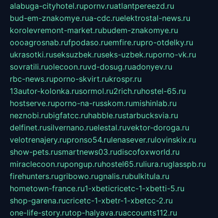
alabuga-cityhotel.ru
pornv.ru
atlantpereezd.ru
bud-em-znakomye.ru
a-cdc.ru
elektrostal-news.ru
korolevremont-market.ru
budem-znakomye.ru
oooagrosnab.ru
fpodaso.ru
emfire.ru
pro-otdelky.ru
ukrasotki.ru
seksuzbek.ru
seks-uzbek.ru
porno-vk.ru
sovratili.ru
olecoon.ru
vd-dosug.ru
adonyev.ru
rbc-news.ru
porno-skvirt.ru
krospr.ru
13autor-kolonka.ru
sormol.ru
2rich.ru
hostel-65.ru
hostserve.ru
porno-na-russkom.ru
mishinlab.ru
neznobi.ru
bigfatcc.ru
habble.ru
starbucksvia.ru
delfinet.ru
silvernano.ru
elestal.ru
vektor-doroga.ru
velotrenajery.ru
pronso54.ru
lenasever.ru
lovinskix.ru
show-pets.ru
smartnews03.ru
discofoxworld.ru
miraclecoon.ru
pongup.ru
hostel65.ru
liura.ru
glasspb.ru
firehunters.ru
gribowo.ru
gnalis.ru
bulkitula.ru
hometown-france.ru
1-xbeticricetc-1-xbetti-5.ru
shop-garena.ru
cricetc-1-xbetr-1-xbetcc-2.ru
one-life-story.ru
top-halyava.ru
accounts112.ru