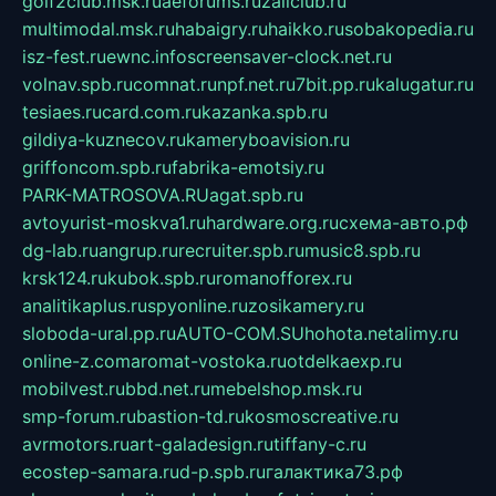
golf2club.msk.ru
aeforums.ru
zallclub.ru
multimodal.msk.ru
habaigry.ru
haikko.ru
sobakopedia.ru
isz-fest.ru
ewnc.info
screensaver-clock.net.ru
volnav.spb.ru
comnat.ru
npf.net.ru
7bit.pp.ru
kalugatur.ru
tesiaes.ru
card.com.ru
kazanka.spb.ru
gildiya-kuznecov.ru
kameryboavision.ru
griffoncom.spb.ru
fabrika-emotsiy.ru
PARK-MATROSOVA.RU
agat.spb.ru
avtoyurist-moskva1.ru
hardware.org.ru
схема-авто.рф
dg-lab.ru
angrup.ru
recruiter.spb.ru
music8.spb.ru
krsk124.ru
kubok.spb.ru
romanofforex.ru
analitikaplus.ru
spyonline.ru
zosikamery.ru
sloboda-ural.pp.ru
AUTO-COM.SU
hohota.net
alimy.ru
online-z.com
aromat-vostoka.ru
otdelkaexp.ru
mobilvest.ru
bbd.net.ru
mebelshop.msk.ru
smp-forum.ru
bastion-td.ru
kosmoscreative.ru
avrmotors.ru
art-galadesign.ru
tiffany-c.ru
ecostep-samara.ru
d-p.spb.ru
галактика73.рф