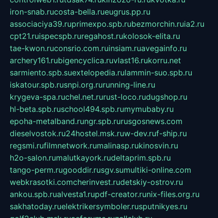
iron-snab.ru
costa-bella.ru
eugrus.pp.ru
associaciya39.ru
primexpo.spb.ru
bezmorchin.ru
ia2.ru
cpt21.ru
ispecspb.ru
regahost.ru
kolosok-elita.ru
tae-kwon.ru
consrio.com.ru
insiam.ru
avegainfo.ru
archery161.ru
bigencyclica.ru
vlast16.ru
korru.net
sarmiento.spb.su
extelopedia.ru
lammin-suo.spb.ru
iskatour.spb.ru
snpi.org.ru
running-line.ru
krygeva-spa.ru
chel.net.ru
rust-loco.ru
dugshop.ru
hl-beta.spb.ru
school494.spb.ru
mymubaby.ru
epoha-metalband.ru
ngr.spb.ru
rusgosnews.com
dieselvostok.ru
24hostel.msk.ru
w-dev.ru
f-ship.ru
regsmi.ru
filmnetwork.ru
malinasp.ru
kinosvin.ru
h2o-salon.ru
malutkayork.ru
deltaprim.spb.ru
tango-perm.ru
gooddir.ru
sgv.su
multiki-online.com
webkrasotki.com
cherinvest.ru
detskiy-ostrov.ru
ankou.spb.ru
alvesta1.ru
pdf-creator.ru
nix-files.org.ru
sakhatoday.ru
elektrikersymboler.ru
sputnikyes.ru