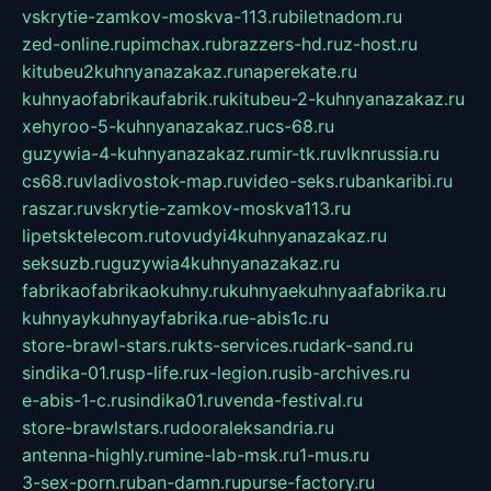
vskrytie-zamkov-moskva-113.ru
biletnadom.ru
zed-online.ru
pimchax.ru
brazzers-hd.ru
z-host.ru
kitubeu2kuhnyanazakaz.ru
naperekate.ru
kuhnyaofabrikaufabrik.ru
kitubeu-2-kuhnyanazakaz.ru
xehyroo-5-kuhnyanazakaz.ru
cs-68.ru
guzywia-4-kuhnyanazakaz.ru
mir-tk.ru
vlknrussia.ru
cs68.ru
vladivostok-map.ru
video-seks.ru
bankaribi.ru
raszar.ru
vskrytie-zamkov-moskva113.ru
lipetsktelecom.ru
tovudyi4kuhnyanazakaz.ru
seksuzb.ru
guzywia4kuhnyanazakaz.ru
fabrikaofabrikaokuhny.ru
kuhnyaekuhnyaafabrika.ru
kuhnyaykuhnyayfabrika.ru
e-abis1c.ru
store-brawl-stars.ru
kts-services.ru
dark-sand.ru
sindika-01.ru
sp-life.ru
x-legion.ru
sib-archives.ru
e-abis-1-c.ru
sindika01.ru
venda-festival.ru
store-brawlstars.ru
dooraleksandria.ru
antenna-highly.ru
mine-lab-msk.ru
1-mus.ru
3-sex-porn.ru
ban-damn.ru
purse-factory.ru