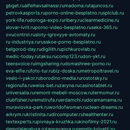
gbget.ru
alfeihavsalnassr.ru
madoma.ru
tajuncos.ru
petrovkasports.ru
porno-online-besplatno.ru
splclub.ru
york-life.ru
doroga-expo.ru
ribery.ru
cleanmedicine.ru
slovar-ivrit.ru
porno-video-besplatno.ru
seks-365.ru
ovucontrol.ru
sloty-igrovyye-avtomaty.ru
ru-industriya.ru
russkoe-porno-besplatno.ru
belgorod-day.ru
digilith.ru
pichkurovlab.ru
medic-today.ru
taksu.ru
comp123.ru
don-ykt.ru
teensvoice.ru
imgsharing.ru
domashnee-porno.ru
eva-elfie.ru
foto-tur.ru
biz-doska.ru
metropoltravel.ru
veslo-i-yakor.ru
borodino-media.ru
rostotsky.ru
regionufa.ru
weiss-bet.ru
zaryna.ru
casinotablet.ru
universalia.ru
remont-mebeli-moscow.ru
termomur.ru
clubfisher.ru
remstirufa.ru
erdamchi.ru
doramamama.ru
muraviovka-park.ru
worldofwoman.ru
clean-dreams.ru
arkrym.ru
kristinita.ru
dircomputer.ru
healthenter.ru
textexperts.ru
pivnaya-kruzhka.ru
kinofilmy-2021.ru
demolalapaluza.ru
tanyavanya.ru
remstir-tolyatti.ru