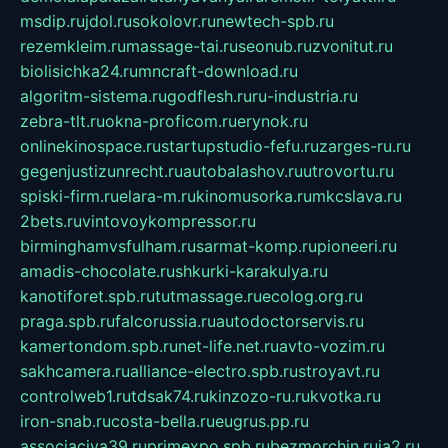
msdip.ru
jdol.ru
sokolovr.ru
newtech-spb.ru
rezemkleim.ru
massage-tai.ru
seonub.ru
zvonitut.ru
biolisichka24.ru
mncraft-download.ru
algoritm-sistema.ru
godflesh.ru
ru-industria.ru
zebra-tlt.ru
okna-proficom.ru
erynok.ru
onlinekinospace.ru
startupstudio-fefu.ru
zarges-ru.ru
gegenjustizunrecht.ru
autobalashov.ru
utrovortu.ru
spiski-firm.ru
elara-m.ru
kinomusorka.ru
mkcslava.ru
2bets.ru
vintovoykompressor.ru
birminghamvsfulham.ru
sarmat-komp.ru
pioneeri.ru
amadis-chocolate.ru
shkurki-karakulya.ru
kanotiforet.spb.ru
tutmassage.ru
ecolog.org.ru
praga.spb.ru
falcorussia.ru
autodoctorservis.ru
kamertondom.spb.ru
net-life.net.ru
avto-vozim.ru
sakhcamera.ru
alliance-electro.spb.ru
stroyavt.ru
controlweb1.ru
tdsak74.ru
kinzozo-ru.ru
kvotka.ru
iron-snab.ru
costa-bella.ru
eugrus.pp.ru
associaciya39.ru
primexpo.spb.ru
bezmorchin.ru
ia2.ru