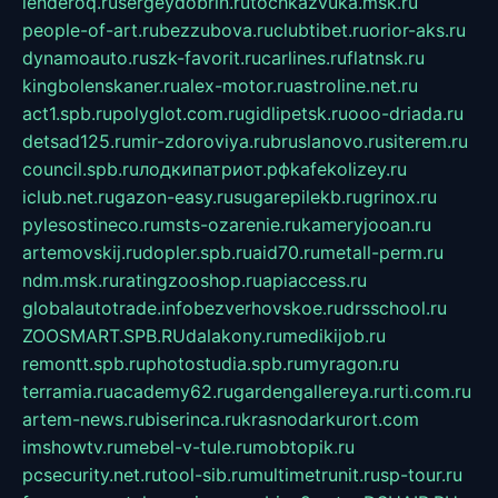
lenderoq.ru
sergeydobrin.ru
tochkazvuka.msk.ru
people-of-art.ru
bezzubova.ru
clubtibet.ru
orior-aks.ru
dynamoauto.ru
szk-favorit.ru
carlines.ru
flatnsk.ru
kingbolenskaner.ru
alex-motor.ru
astroline.net.ru
act1.spb.ru
polyglot.com.ru
gidlipetsk.ru
ooo-driada.ru
detsad125.ru
mir-zdoroviya.ru
bruslanovo.ru
siterem.ru
council.spb.ru
лодкипатриот.рф
kafekolizey.ru
iclub.net.ru
gazon-easy.ru
sugarepilekb.ru
grinox.ru
pylesostineco.ru
msts-ozarenie.ru
kameryjooan.ru
artemovskij.ru
dopler.spb.ru
aid70.ru
metall-perm.ru
ndm.msk.ru
ratingzooshop.ru
apiaccess.ru
globalautotrade.info
bezverhovskoe.ru
drsschool.ru
ZOOSMART.SPB.RU
dalakony.ru
medikijob.ru
remontt.spb.ru
photostudia.spb.ru
myragon.ru
terramia.ru
academy62.ru
gardengallereya.ru
rti.com.ru
artem-news.ru
biserinca.ru
krasnodarkurort.com
imshowtv.ru
mebel-v-tule.ru
mobtopik.ru
pcsecurity.net.ru
tool-sib.ru
multimetrunit.ru
sp-tour.ru