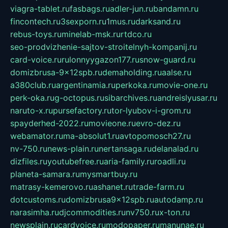
viagra-tablet.ru
fasbags.ru
adler-jun.ru
bandamn.ru
fincontech.ru
3sexporn.ru
1mus.ru
darksand.ru
rebus-toys.ru
minelab-msk.ru
rtdco.ru
seo-prodvizhenie-sajtov-stroitelnyh-kompanij.ru
card-voice.ru
rulonnyygazon177.ru
snow-guard.ru
domizbrusa-9x12spb.ru
demaholding.ru
aalse.ru
a380club.ru
argentinamia.ru
perkoka.ru
movie-one.ru
perk-oka.ru
g-octopus.ru
sibarchives.ru
andreislyusar.ru
naruto-x.ru
pursefactory.ru
tor-lyubov-i-grom.ru
spayderhed-2022.ru
movieone.ru
evro-dez.ru
webamator.ru
ma-absolut1.ru
avtopomosch27.ru
nv-750.ru
news-plain.ru
nertansaga.ru
delanalad.ru
dizfiles.ru
youtubefree.ru
aria-family.ru
roadli.ru
planeta-samara.ru
mysmartbuy.ru
matrasy-kemerovo.ru
ashanet.ru
trade-farm.ru
dotcustoms.ru
domizbrusa9x12spb.ru
autodamp.ru
narasimha.ru
djcommodities.ru
nv750.ru
x-ton.ru
newsplain.ru
cardvoice.ru
modopaper.ru
manunae.ru