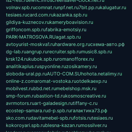
volnav.spb.ru
comnat.ru
npf.net.ru
7bit.pp.ru
kalugatur.ru
tesiaes.ru
card.com.ru
kazanka.spb.ru
gildiya-kuznecov.ru
kameryboavision.ru
griffoncom.spb.ru
fabrika-emotsiy.ru
PARK-MATROSOVA.RU
agat.spb.ru
avtoyurist-moskva1.ru
hardware.org.ru
схема-авто.рф
dg-lab.ru
angrup.ru
recruiter.spb.ru
music8.spb.ru
krsk124.ru
kubok.spb.ru
romanofforex.ru
analitikaplus.ru
spyonline.ru
zosikamery.ru
sloboda-ural.pp.ru
AUTO-COM.SU
hohota.net
alimy.ru
online-z.com
aromat-vostoka.ru
otdelkaexp.ru
mobilvest.ru
bbd.net.ru
mebelshop.msk.ru
smp-forum.ru
bastion-td.ru
kosmoscreative.ru
avrmotors.ru
art-galadesign.ru
tiffany-c.ru
ecostep-samara.ru
d-p.spb.ru
галактика73.рф
sko.com.ru
davitamebel-spb.ru
fotsis.ru
tesiaes.ru
kokoroyari.spb.ru
blesna-kazan.ru
mossilver.ru