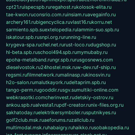
cpt21.ru
ispecspb.ru
regahost.ru
kolosok-elita.ru
tae-kwon.ru
consrio.com.ru
insiam.ru
avegainfo.ru
archery161.ru
bigencyclica.ru
vlast16.ru
korru.net
sarmiento.spb.su
extelopedia.ru
lammin-suo.spb.ru
iskatour.spb.ru
snpi.org.ru
running-line.ru
krygeva-spa.ru
chel.net.ru
rust-loco.ru
dugshop.ru
hl-beta.spb.ru
school494.spb.ru
mymubaby.ru
epoha-metalband.ru
ngr.spb.ru
rusgosnews.com
dieselvostok.ru
24hostel.msk.ru
w-dev.ru
f-ship.ru
regsmi.ru
filmnetwork.ru
malinasp.ru
kinosvin.ru
h2o-salon.ru
malutkayork.ru
deltaprim.spb.ru
tango-perm.ru
gooddir.ru
sgv.su
multiki-online.com
webkrasotki.com
cherinvest.ru
detskiy-ostrov.ru
ankou.spb.ru
alvesta1.ru
pdf-creator.ru
nix-files.org.ru
sakhatoday.ru
elektrikersymboler.ru
sputnikyes.ru
golf2club.msk.ru
aeforums.ru
zallclub.ru
multimodal.msk.ru
habaigry.ru
haikko.ru
sobakopedia.ru
isz-fest.ru
ewnc.info
screensaver-clock.net.ru