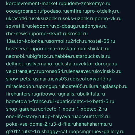
korolevremont-market.ru
budem-znakomye.ru
oooagrosnab.ru
fpodaso.ru
emfire.ru
pro-otdelky.ru
ukrasotki.ru
seksuzbek.ru
seks-uzbek.ru
porno-vk.ru
sovratili.ru
olecoon.ru
vd-dosug.ru
adonyev.ru
rbc-news.ru
porno-skvirt.ru
krospr.ru
13autor-kolonka.ru
sormol.ru
2rich.ru
hostel-65.ru
hostserve.ru
porno-na-russkom.ru
mishinlab.ru
neznobi.ru
bigfatcc.ru
habble.ru
starbucksvia.ru
delfinet.ru
silvernano.ru
elestal.ru
vektor-doroga.ru
velotrenajery.ru
pronso54.ru
lenasever.ru
lovinskix.ru
show-pets.ru
smartnews03.ru
discofoxworld.ru
miraclecoon.ru
pongup.ru
hostel65.ru
liura.ru
glasspb.ru
firehunters.ru
gribowo.ru
gnalis.ru
bulkitula.ru
hometown-france.ru
1-xbeticricetc-1-xbetti-5.ru
shop-garena.ru
cricetc-1-xbetr-1-xbetcc-2.ru
one-life-story.ru
top-halyava.ru
accounts112.ru
poka-vse-doma-2.ru
3-d-file.ru
hahahaharms.ru
g2012.ru
tst-1.ru
shaggy-cat.ru
opsmgr.ru
ev-gallery.ru