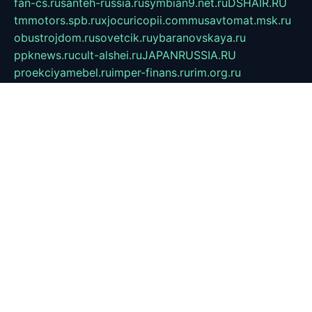
fan-cs.ru
santeh-russia.ru
symbian9.net.ru
DSHAIR.RU
tmmotors.spb.ru
xjocuricopii.com
musavtomat.msk.ru
obustrojdom.ru
sovetcik.ru
ybaranovskaya.ru
ppknews.ru
cult-alshei.ru
JAPANRUSSIA.RU
proekciyamebel.ru
imper-finans.ru
rim.org.ru
glamourai.ru
brassminus.ru
zabor-pro.ru
ftn.pp.ru
dorogoe58.ru
laimengpacker.ru
kuzova-zapchasti.ru
sageerp.ru
taxodrom.ru
dsrazvitie.ru
hardcity.net.ru
ratinghomegames.ru
topservice25.ru
gubernyan.ru
gtglasslined.ru
ii4.ru
tssport.spb.ru
andorra24.com
blackwallstreet.ru
oboimos.ru
optim-doors.com.ru
ikuch.ru
nycr.org.ru
npa21.ru
vremya-ch.spb.ru
desert000.ru
ivtorgi.ru
ifiori.ru
catalog-statei.ru
dcv.org.ru
spetsmaster174.ru
ipkameryhiseeu.ru
dum26.ru
ruspol.spb.ru
fr-opendp.ru
kam-solnyshko.ru
cheyenne-arapaho.ru
sevzapmetal.spb.ru
ted-lapidus.spb.ru
parasite-eliminator.ru
sigma-complete.ru
modernworld.ru
dama-moda.ru