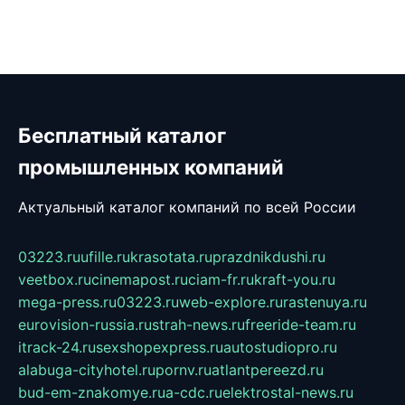
Бесплатный каталог
промышленных компаний
Актуальный каталог компаний по всей России
03223.ru
ufille.ru
krasotata.ru
prazdnikdushi.ru
veetbox.ru
cinemapost.ru
ciam-fr.ru
kraft-you.ru
mega-press.ru
03223.ru
web-explore.ru
rastenuya.ru
eurovision-russia.ru
strah-news.ru
freeride-team.ru
itrack-24.ru
sexshopexpress.ru
autostudiopro.ru
alabuga-cityhotel.ru
pornv.ru
atlantpereezd.ru
bud-em-znakomye.ru
a-cdc.ru
elektrostal-news.ru