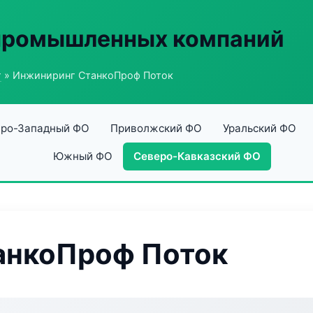
 промышленных компаний
г
» Инжиниринг СтанкоПроф Поток
ро-Западный ФО
Приволжский ФО
Уральский ФО
Южный ФО
Северо-Кавказский ФО
анкоПроф Поток