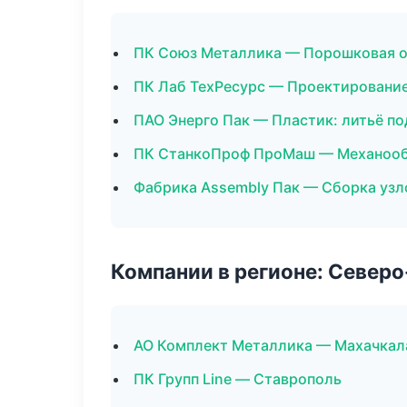
ПК Союз Металлика — Порошковая о
ПК Лаб ТехРесурс — Проектирование
ПАО Энерго Пак — Пластик: литьё п
ПК СтанкоПроф ПроМаш — Механообр
Фабрика Assembly Пак — Сборка узл
Компании в регионе: Север
АО Комплект Металлика — Махачкал
ПК Групп Line — Ставрополь