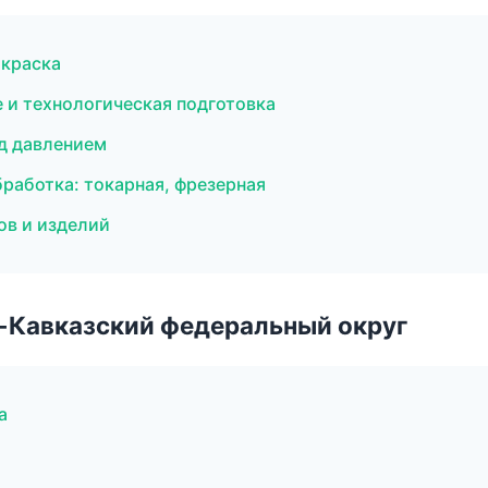
краска
 и технологическая подготовка
од давлением
аботка: токарная, фрезерная
ов и изделий
о-Кавказский федеральный округ
а