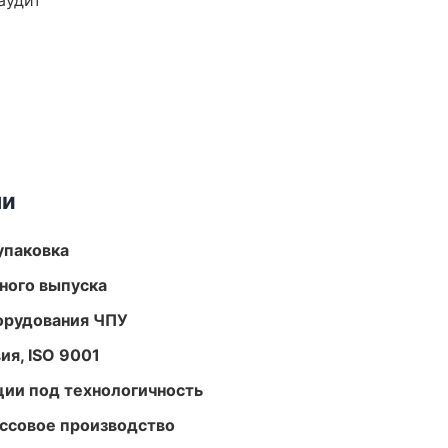
аудит
ми
упаковка
ного выпуска
орудования ЧПУ
ия, ISO 9001
ции под технологичность
ассовое производство