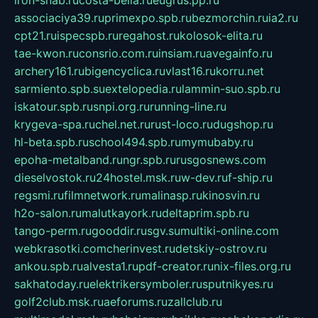
associaciya39.ru
primexpo.spb.ru
bezmorchin.ru
ia2.ru
cpt21.ru
ispecspb.ru
regahost.ru
kolosok-elita.ru
tae-kwon.ru
consrio.com.ru
insiam.ru
avegainfo.ru
archery161.ru
bigencyclica.ru
vlast16.ru
korru.net
sarmiento.spb.su
extelopedia.ru
lammin-suo.spb.ru
iskatour.spb.ru
snpi.org.ru
running-line.ru
krygeva-spa.ru
chel.net.ru
rust-loco.ru
dugshop.ru
hl-beta.spb.ru
school494.spb.ru
mymubaby.ru
epoha-metalband.ru
ngr.spb.ru
rusgosnews.com
dieselvostok.ru
24hostel.msk.ru
w-dev.ru
f-ship.ru
regsmi.ru
filmnetwork.ru
malinasp.ru
kinosvin.ru
h2o-salon.ru
malutkayork.ru
deltaprim.spb.ru
tango-perm.ru
gooddir.ru
sgv.su
multiki-online.com
webkrasotki.com
cherinvest.ru
detskiy-ostrov.ru
ankou.spb.ru
alvesta1.ru
pdf-creator.ru
nix-files.org.ru
sakhatoday.ru
elektrikersymboler.ru
sputnikyes.ru
golf2club.msk.ru
aeforums.ru
zallclub.ru