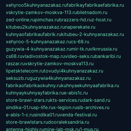
xehyroo5kuhnyanazakaz.ru
fabrikayfabrikaefabrika.ru
vskrytie-zamkov-moskva-113.ru
biletnadom.ru
zed-online.ru
pimchax.ru
brazzers-hd.ru
z-host.ru
kitubeu2kuhnyanazakaz.ru
naperekate.ru
kuhnyaofabrikaufabrik.ru
kitubeu-2-kuhnyanazakaz.ru
xehyroo-5-kuhnyanazakaz.ru
cs-68.ru
guzywia-4-kuhnyanazakaz.ru
mir-tk.ru
vlknrussia.ru
cs68.ru
vladivostok-map.ru
video-seks.ru
bankaribi.ru
raszar.ru
vskrytie-zamkov-moskva113.ru
lipetsktelecom.ru
tovudyi4kuhnyanazakaz.ru
seksuzb.ru
guzywia4kuhnyanazakaz.ru
fabrikaofabrikaokuhny.ru
kuhnyaekuhnyaafabrika.ru
kuhnyaykuhnyayfabrika.ru
e-abis1c.ru
store-brawl-stars.ru
kts-services.ru
dark-sand.ru
sindika-01.ru
sp-life.ru
x-legion.ru
sib-archives.ru
e-abis-1-c.ru
sindika01.ru
venda-festival.ru
store-brawlstars.ru
dooraleksandria.ru
antenna-highly.ru
mine-lab-msk.ru
1-mus.ru