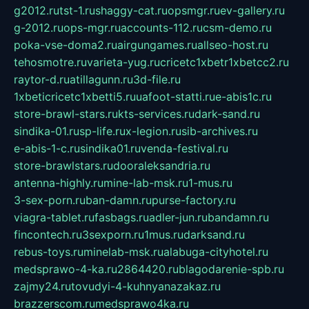
g2012.ru
tst-1.ru
shaggy-cat.ru
opsmgr.ru
ev-gallery.ru
g-2012.ru
ops-mgr.ru
accounts-112.ru
csm-demo.ru
poka-vse-doma2.ru
airgungames.ru
allseo-host.ru
tehosmotre.ru
varieta-yug.ru
cricetc1xbetr1xbetcc2.ru
raytor-d.ru
atillagunn.ru
3d-file.ru
1xbeticricetc1xbetti5.ru
uafoot-statti.ru
e-abis1c.ru
store-brawl-stars.ru
kts-services.ru
dark-sand.ru
sindika-01.ru
sp-life.ru
x-legion.ru
sib-archives.ru
e-abis-1-c.ru
sindika01.ru
venda-festival.ru
store-brawlstars.ru
dooraleksandria.ru
antenna-highly.ru
mine-lab-msk.ru
1-mus.ru
3-sex-porn.ru
ban-damn.ru
purse-factory.ru
viagra-tablet.ru
fasbags.ru
adler-jun.ru
bandamn.ru
fincontech.ru
3sexporn.ru
1mus.ru
darksand.ru
rebus-toys.ru
minelab-msk.ru
alabuga-cityhotel.ru
medsprawo-4-ka.ru
2864420.ru
blagodarenie-spb.ru
zajmy24.ru
tovudyi-4-kuhnyanazakaz.ru
brazzerscom.ru
medsprawo4ka.ru