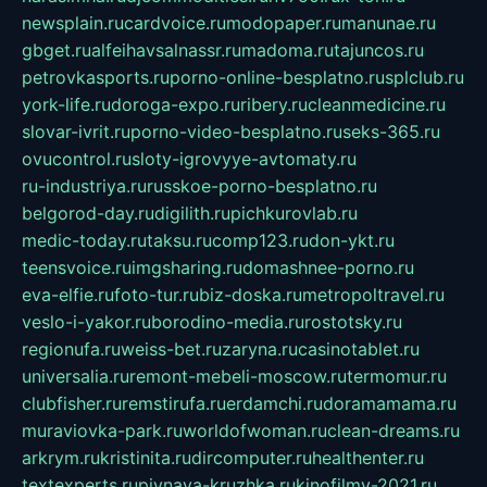
newsplain.ru
cardvoice.ru
modopaper.ru
manunae.ru
gbget.ru
alfeihavsalnassr.ru
madoma.ru
tajuncos.ru
petrovkasports.ru
porno-online-besplatno.ru
splclub.ru
york-life.ru
doroga-expo.ru
ribery.ru
cleanmedicine.ru
slovar-ivrit.ru
porno-video-besplatno.ru
seks-365.ru
ovucontrol.ru
sloty-igrovyye-avtomaty.ru
ru-industriya.ru
russkoe-porno-besplatno.ru
belgorod-day.ru
digilith.ru
pichkurovlab.ru
medic-today.ru
taksu.ru
comp123.ru
don-ykt.ru
teensvoice.ru
imgsharing.ru
domashnee-porno.ru
eva-elfie.ru
foto-tur.ru
biz-doska.ru
metropoltravel.ru
veslo-i-yakor.ru
borodino-media.ru
rostotsky.ru
regionufa.ru
weiss-bet.ru
zaryna.ru
casinotablet.ru
universalia.ru
remont-mebeli-moscow.ru
termomur.ru
clubfisher.ru
remstirufa.ru
erdamchi.ru
doramamama.ru
muraviovka-park.ru
worldofwoman.ru
clean-dreams.ru
arkrym.ru
kristinita.ru
dircomputer.ru
healthenter.ru
textexperts.ru
pivnaya-kruzhka.ru
kinofilmy-2021.ru