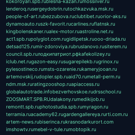
kokoroyari.spb.ru
blesna-kazan.ru
mossilver.ru
lenderoq.ru
sergeydobrin.ru
tochkazvuka.msk.ru
people-of-art.ru
bezzubova.ru
clubtibet.ru
orior-aks.ru
dynamoauto.ru
szk-favorit.ru
carlines.ru
flatnsk.ru
kingbolenskaner.ru
alex-motor.ru
astroline.net.ru
act1.spb.ru
polyglot.com.ru
gidlipetsk.ru
ooo-driada.ru
detsad125.ru
mir-zdoroviya.ru
bruslanovo.ru
siterem.ru
council.spb.ru
лодкипатриот.рф
kafekolizey.ru
iclub.net.ru
gazon-easy.ru
sugarepilekb.ru
grinox.ru
pylesostineco.ru
msts-ozarenie.ru
kameryjooan.ru
artemovskij.ru
dopler.spb.ru
aid70.ru
metall-perm.ru
ndm.msk.ru
ratingzooshop.ru
apiaccess.ru
globalautotrade.info
bezverhovskoe.ru
drsschool.ru
ZOOSMART.SPB.RU
dalakony.ru
medikijob.ru
remontt.spb.ru
photostudia.spb.ru
myragon.ru
terramia.ru
academy62.ru
gardengallereya.ru
rti.com.ru
artem-news.ru
biserinca.ru
krasnodarkurort.com
imshowtv.ru
mebel-v-tule.ru
mobtopik.ru