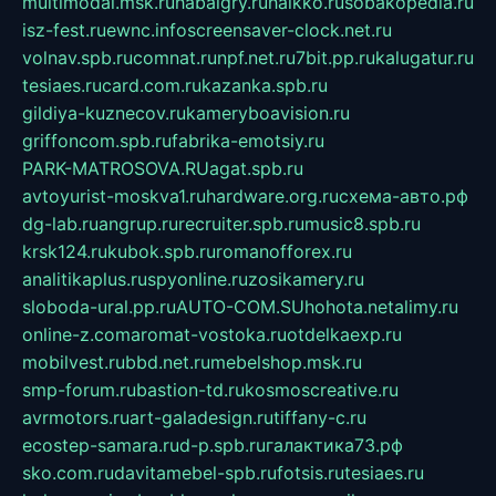
multimodal.msk.ru
habaigry.ru
haikko.ru
sobakopedia.ru
isz-fest.ru
ewnc.info
screensaver-clock.net.ru
volnav.spb.ru
comnat.ru
npf.net.ru
7bit.pp.ru
kalugatur.ru
tesiaes.ru
card.com.ru
kazanka.spb.ru
gildiya-kuznecov.ru
kameryboavision.ru
griffoncom.spb.ru
fabrika-emotsiy.ru
PARK-MATROSOVA.RU
agat.spb.ru
avtoyurist-moskva1.ru
hardware.org.ru
схема-авто.рф
dg-lab.ru
angrup.ru
recruiter.spb.ru
music8.spb.ru
krsk124.ru
kubok.spb.ru
romanofforex.ru
analitikaplus.ru
spyonline.ru
zosikamery.ru
sloboda-ural.pp.ru
AUTO-COM.SU
hohota.net
alimy.ru
online-z.com
aromat-vostoka.ru
otdelkaexp.ru
mobilvest.ru
bbd.net.ru
mebelshop.msk.ru
smp-forum.ru
bastion-td.ru
kosmoscreative.ru
avrmotors.ru
art-galadesign.ru
tiffany-c.ru
ecostep-samara.ru
d-p.spb.ru
галактика73.рф
sko.com.ru
davitamebel-spb.ru
fotsis.ru
tesiaes.ru