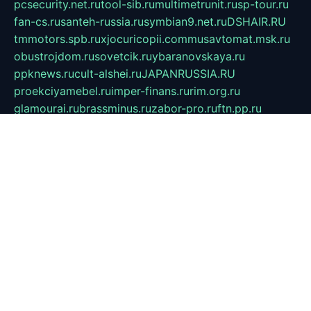
pcsecurity.net.ru
tool-sib.ru
multimetrunit.ru
sp-tour.ru
fan-cs.ru
santeh-russia.ru
symbian9.net.ru
DSHAIR.RU
tmmotors.spb.ru
xjocuricopii.com
musavtomat.msk.ru
obustrojdom.ru
sovetcik.ru
ybaranovskaya.ru
ppknews.ru
cult-alshei.ru
JAPANRUSSIA.RU
proekciyamebel.ru
imper-finans.ru
rim.org.ru
glamourai.ru
brassminus.ru
zabor-pro.ru
ftn.pp.ru
dorogoe58.ru
laimengpacker.ru
kuzova-zapchasti.ru
sageerp.ru
taxodrom.ru
dsrazvitie.ru
hardcity.net.ru
ratinghomegames.ru
topservice25.ru
gubernyan.ru
gtglasslined.ru
ii4.ru
tssport.spb.ru
andorra24.com
blackwallstreet.ru
oboimos.ru
optim-doors.com.ru
ikuch.ru
nycr.org.ru
npa21.ru
vremya-ch.spb.ru
desert000.ru
ivtorgi.ru
ifiori.ru
catalog-statei.ru
dcv.org.ru
spetsmaster174.ru
ipkameryhiseeu.ru
dum26.ru
ruspol.spb.ru
fr-opendp.ru
kam-solnyshko.ru
cheyenne-arapaho.ru
sevzapmetal.spb.ru
ted-lapidus.spb.ru
parasite-eliminator.ru