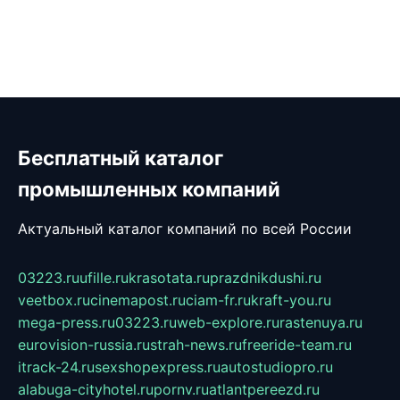
Бесплатный каталог
промышленных компаний
Актуальный каталог компаний по всей России
03223.ru
ufille.ru
krasotata.ru
prazdnikdushi.ru
veetbox.ru
cinemapost.ru
ciam-fr.ru
kraft-you.ru
mega-press.ru
03223.ru
web-explore.ru
rastenuya.ru
eurovision-russia.ru
strah-news.ru
freeride-team.ru
itrack-24.ru
sexshopexpress.ru
autostudiopro.ru
alabuga-cityhotel.ru
pornv.ru
atlantpereezd.ru