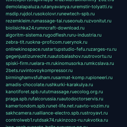
demolalapaluza.ru
tanyavanya.ru
remstir-tolyatti.ru
msdip.ru
jdol.ru
sokolovr.ru
newtech-spb.ru
rezemkleim.ru
massage-tai.ru
seonub.ru
zvonitut.ru
biolisichka24.ru
mncraft-download.ru
algoritm-sistema.ru
godflesh.ru
ru-industria.ru
zebra-tlt.ru
okna-proficom.ru
erynok.ru
onlinekinospace.ru
startupstudio-fefu.ru
zarges-ru.ru
gegenjustizunrecht.ru
autobalashov.ru
utrovortu.ru
spiski-firm.ru
elara-m.ru
kinomusorka.ru
mkcslava.ru
2bets.ru
vintovoykompressor.ru
birminghamvsfulham.ru
sarmat-komp.ru
pioneeri.ru
amadis-chocolate.ru
shkurki-karakulya.ru
kanotiforet.spb.ru
tutmassage.ru
ecolog.org.ru
praga.spb.ru
falcorussia.ru
autodoctorservis.ru
kamertondom.spb.ru
net-life.net.ru
avto-vozim.ru
sakhcamera.ru
alliance-electro.spb.ru
stroyavt.ru
controlweb1.ru
tdsak74.ru
kinzozo-ru.ru
kvotka.ru
iron-snab.ru
costa-bella.ru
eugrus.pp.ru