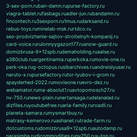
3-sex-porn.ru
ban-damn.ru
purse-factory.ru
viagra-tablet.ru
fasbags.ru
adler-jun.ru
bandamn.ru
fincontech.ru
3sexporn.ru
1mus.ru
darksand.ru
rebus-toys.ru
minelab-msk.ru
rtdco.ru
seo-prodvizhenie-sajtov-stroitelnyh-kompanij.ru
card-voice.ru
rulonnyygazon177.ru
snow-guard.ru
domizbrusa-9x12spb.ru
demaholding.ru
aalse.ru
a380club.ru
argentinamia.ru
perkoka.ru
movie-one.ru
perk-oka.ru
g-octopus.ru
sibarchives.ru
andreislyusar.ru
naruto-x.ru
pursefactory.ru
tor-lyubov-i-grom.ru
spayderhed-2022.ru
movieone.ru
evro-dez.ru
webamator.ru
ma-absolut1.ru
avtopomosch27.ru
nv-750.ru
news-plain.ru
nertansaga.ru
delanalad.ru
dizfiles.ru
youtubefree.ru
aria-family.ru
roadli.ru
planeta-samara.ru
mysmartbuy.ru
matrasy-kemerovo.ru
ashanet.ru
trade-farm.ru
dotcustoms.ru
domizbrusa9x12spb.ru
autodamp.ru
narasimha.ru
djcommodities.ru
nv750.ru
x-ton.ru