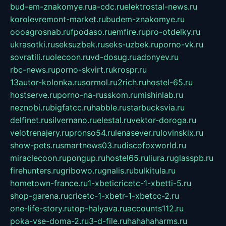
bud-em-znakomye.ru
a-cdc.ru
elektrostal-news.ru
korolevremont-market.ru
budem-znakomye.ru
oooagrosnab.ru
fpodaso.ru
emfire.ru
pro-otdelky.ru
ukrasotki.ru
seksuzbek.ru
seks-uzbek.ru
porno-vk.ru
sovratili.ru
olecoon.ru
vd-dosug.ru
adonyev.ru
rbc-news.ru
porno-skvirt.ru
krospr.ru
13autor-kolonka.ru
sormol.ru
2rich.ru
hostel-65.ru
hostserve.ru
porno-na-russkom.ru
mishinlab.ru
neznobi.ru
bigfatcc.ru
habble.ru
starbucksvia.ru
delfinet.ru
silvernano.ru
elestal.ru
vektor-doroga.ru
velotrenajery.ru
pronso54.ru
lenasever.ru
lovinskix.ru
show-pets.ru
smartnews03.ru
discofoxworld.ru
miraclecoon.ru
pongup.ru
hostel65.ru
liura.ru
glasspb.ru
firehunters.ru
gribowo.ru
gnalis.ru
bulkitula.ru
hometown-france.ru
1-xbeticricetc-1-xbetti-5.ru
shop-garena.ru
cricetc-1-xbetr-1-xbetcc-2.ru
one-life-story.ru
top-halyava.ru
accounts112.ru
poka-vse-doma-2.ru
3-d-file.ru
hahahaharms.ru