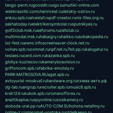
tango-perm.ru
gooddir.ru
sgv.su
multiki-online.com
webkrasotki.com
cherinvest.ru
detskiy-ostrov.ru
ankou.spb.ru
alvesta1.ru
pdf-creator.ru
nix-files.org.ru
sakhatoday.ru
elektrikersymboler.ru
sputnikyes.ru
golf2club.msk.ru
aeforums.ru
zallclub.ru
multimodal.msk.ru
habaigry.ru
haikko.ru
sobakopedia.ru
isz-fest.ru
ewnc.info
screensaver-clock.net.ru
volnav.spb.ru
comnat.ru
npf.net.ru
7bit.pp.ru
kalugatur.ru
tesiaes.ru
card.com.ru
kazanka.spb.ru
gildiya-kuznecov.ru
kameryboavision.ru
griffoncom.spb.ru
fabrika-emotsiy.ru
PARK-MATROSOVA.RU
agat.spb.ru
avtoyurist-moskva1.ru
hardware.org.ru
схема-авто.рф
dg-lab.ru
angrup.ru
recruiter.spb.ru
music8.spb.ru
krsk124.ru
kubok.spb.ru
romanofforex.ru
analitikaplus.ru
spyonline.ru
zosikamery.ru
sloboda-ural.pp.ru
AUTO-COM.SU
hohota.net
alimy.ru
online-z.com
aromat-vostoka.ru
otdelkaexp.ru