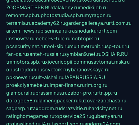
ZOOSMART.SPB.RU
dalakony.ru
medikijob.ru
remontt.spb.ru
photostudia.spb.ru
myragon.ru
terramia.ru
academy62.ru
gardengallereya.ru
rti.com.ru
artem-news.ru
biserinca.ru
krasnodarkurort.com
imshowtv.ru
mebel-v-tule.ru
mobtopik.ru
pcsecurity.net.ru
tool-sib.ru
multimetrunit.ru
sp-tour.ru
fan-cs.ru
santeh-russia.ru
symbian9.net.ru
DSHAIR.RU
tmmotors.spb.ru
xjocuricopii.com
musavtomat.msk.ru
obustrojdom.ru
sovetcik.ru
ybaranovskaya.ru
ppknews.ru
cult-alshei.ru
JAPANRUSSIA.RU
proekciyamebel.ru
imper-finans.ru
rim.org.ru
glamourai.ru
brassminus.ru
zabor-pro.ru
ftn.pp.ru
dorogoe58.ru
laimengpacker.ru
kuzova-zapchasti.ru
sageerp.ru
taxodrom.ru
dsrazvitie.ru
hardcity.net.ru
ratinghomegames.ru
topservice25.ru
gubernyan.ru
gtglasslined.ru
ii4.ru
tssport.spb.ru
andorra24.com
blackwallstreet.ru
oboimos.ru
optim-doors.com.ru