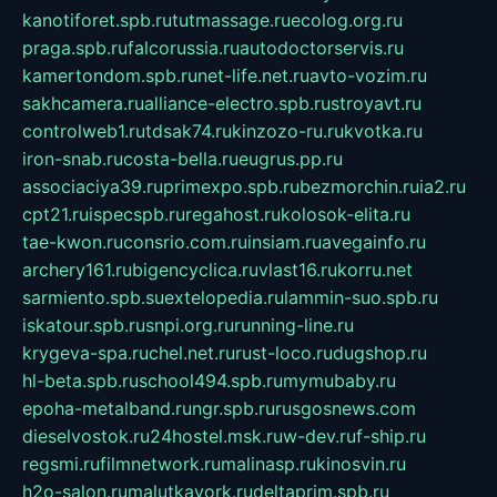
kanotiforet.spb.ru
tutmassage.ru
ecolog.org.ru
praga.spb.ru
falcorussia.ru
autodoctorservis.ru
kamertondom.spb.ru
net-life.net.ru
avto-vozim.ru
sakhcamera.ru
alliance-electro.spb.ru
stroyavt.ru
controlweb1.ru
tdsak74.ru
kinzozo-ru.ru
kvotka.ru
iron-snab.ru
costa-bella.ru
eugrus.pp.ru
associaciya39.ru
primexpo.spb.ru
bezmorchin.ru
ia2.ru
cpt21.ru
ispecspb.ru
regahost.ru
kolosok-elita.ru
tae-kwon.ru
consrio.com.ru
insiam.ru
avegainfo.ru
archery161.ru
bigencyclica.ru
vlast16.ru
korru.net
sarmiento.spb.su
extelopedia.ru
lammin-suo.spb.ru
iskatour.spb.ru
snpi.org.ru
running-line.ru
krygeva-spa.ru
chel.net.ru
rust-loco.ru
dugshop.ru
hl-beta.spb.ru
school494.spb.ru
mymubaby.ru
epoha-metalband.ru
ngr.spb.ru
rusgosnews.com
dieselvostok.ru
24hostel.msk.ru
w-dev.ru
f-ship.ru
regsmi.ru
filmnetwork.ru
malinasp.ru
kinosvin.ru
h2o-salon.ru
malutkayork.ru
deltaprim.spb.ru