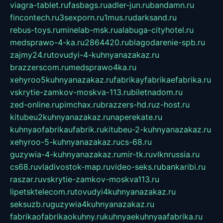
viagra-tablet.ru
fasbags.ru
adler-jun.ru
bandamn.ru
fincontech.ru
3sexporn.ru
1mus.ru
darksand.ru
rebus-toys.ru
minelab-msk.ru
alabuga-cityhotel.ru
medsprawo-4-ka.ru
2864420.ru
blagodarenie-spb.ru
zajmy24.ru
tovudyi-4-kuhnyanazakaz.ru
brazzerscom.ru
medsprawo4ka.ru
xehyroo5kuhnyanazakaz.ru
fabrikayfabrikaefabrika.ru
vskrytie-zamkov-moskva-113.ru
biletnadom.ru
zed-online.ru
pimchax.ru
brazzers-hd.ru
z-host.ru
kitubeu2kuhnyanazakaz.ru
naperekate.ru
kuhnyaofabrikaufabrik.ru
kitubeu-2-kuhnyanazakaz.ru
xehyroo-5-kuhnyanazakaz.ru
cs-68.ru
guzywia-4-kuhnyanazakaz.ru
mir-tk.ru
vlknrussia.ru
cs68.ru
vladivostok-map.ru
video-seks.ru
bankaribi.ru
raszar.ru
vskrytie-zamkov-moskva113.ru
lipetsktelecom.ru
tovudyi4kuhnyanazakaz.ru
seksuzb.ru
guzywia4kuhnyanazakaz.ru
fabrikaofabrikaokuhny.ru
kuhnyaekuhnyaafabrika.ru