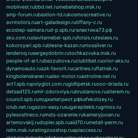
mobilvest.ru
bbd.net.ru
mebelshop.msk.ru
smp-forum.ru
bastion-td.ru
kosmoscreative.ru
avrmotors.ru
art-galadesign.ru
tiffany-c.ru
ecostep-samara.ru
d-p.spb.ru
галактика73.рф
sko.com.ru
davitamebel-spb.ru
fotsis.ru
tesiaes.ru
kokoroyari.spb.ru
blesna-kazan.ru
mossilver.ru
lenderoq.ru
sergeydobrin.ru
tochkazvuka.msk.ru
people-of-art.ru
bezzubova.ru
clubtibet.ru
orior-aks.ru
dynamoauto.ru
szk-favorit.ru
carlines.ru
flatnsk.ru
kingbolenskaner.ru
alex-motor.ru
astroline.net.ru
act1.spb.ru
polyglot.com.ru
gidlipetsk.ru
ooo-driada.ru
detsad125.ru
mir-zdoroviya.ru
bruslanovo.ru
siterem.ru
council.spb.ru
лодкипатриот.рф
kafekolizey.ru
iclub.net.ru
gazon-easy.ru
sugarepilekb.ru
grinox.ru
pylesostineco.ru
msts-ozarenie.ru
kameryjooan.ru
artemovskij.ru
dopler.spb.ru
aid70.ru
metall-perm.ru
ndm.msk.ru
ratingzooshop.ru
apiaccess.ru
globalautotrade.info
bezverhovskoe.ru
drsschool.ru