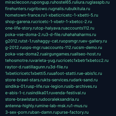
miraclecoon.ru
pongup.ru
hostel65.ru
liura.ru
glasspb.ru
firehunters.ru
gribowo.ru
gnalis.ru
bulkitula.ru
hometown-france.ru
1-xbeticricetc-1-xbetti-5.ru
shop-garena.ru
cricetc-1-xbetr-1-xbetcc-2.ru
one-life-story.ru
top-halyava.ru
accounts112.ru
poka-vse-doma-2.ru
3-d-file.ru
hahahaharms.ru
g2012.ru
tst-1.ru
shaggy-cat.ru
opsmgr.ru
ev-gallery.ru
g-2012.ru
ops-mgr.ru
accounts-112.ru
csm-demo.ru
poka-vse-doma2.ru
airgungames.ru
allseo-host.ru
tehosmotre.ru
varieta-yug.ru
cricetc1xbetr1xbetcc2.ru
raytor-d.ru
atillagunn.ru
3d-file.ru
1xbeticricetc1xbetti5.ru
uafoot-statti.ru
e-abis1c.ru
store-brawl-stars.ru
kts-services.ru
dark-sand.ru
sindika-01.ru
sp-life.ru
x-legion.ru
sib-archives.ru
e-abis-1-c.ru
sindika01.ru
venda-festival.ru
store-brawlstars.ru
dooraleksandria.ru
antenna-highly.ru
mine-lab-msk.ru
1-mus.ru
3-sex-porn.ru
ban-damn.ru
purse-factory.ru