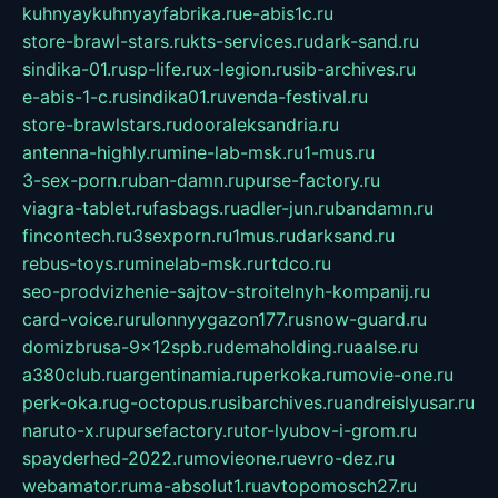
kuhnyaykuhnyayfabrika.ru
e-abis1c.ru
store-brawl-stars.ru
kts-services.ru
dark-sand.ru
sindika-01.ru
sp-life.ru
x-legion.ru
sib-archives.ru
e-abis-1-c.ru
sindika01.ru
venda-festival.ru
store-brawlstars.ru
dooraleksandria.ru
antenna-highly.ru
mine-lab-msk.ru
1-mus.ru
3-sex-porn.ru
ban-damn.ru
purse-factory.ru
viagra-tablet.ru
fasbags.ru
adler-jun.ru
bandamn.ru
fincontech.ru
3sexporn.ru
1mus.ru
darksand.ru
rebus-toys.ru
minelab-msk.ru
rtdco.ru
seo-prodvizhenie-sajtov-stroitelnyh-kompanij.ru
card-voice.ru
rulonnyygazon177.ru
snow-guard.ru
domizbrusa-9x12spb.ru
demaholding.ru
aalse.ru
a380club.ru
argentinamia.ru
perkoka.ru
movie-one.ru
perk-oka.ru
g-octopus.ru
sibarchives.ru
andreislyusar.ru
naruto-x.ru
pursefactory.ru
tor-lyubov-i-grom.ru
spayderhed-2022.ru
movieone.ru
evro-dez.ru
webamator.ru
ma-absolut1.ru
avtopomosch27.ru