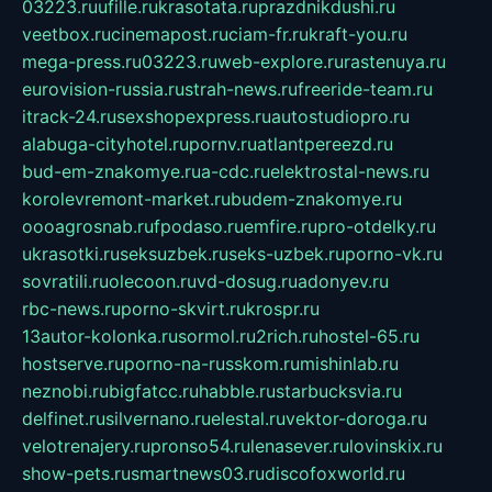
03223.ru
ufille.ru
krasotata.ru
prazdnikdushi.ru
veetbox.ru
cinemapost.ru
ciam-fr.ru
kraft-you.ru
mega-press.ru
03223.ru
web-explore.ru
rastenuya.ru
eurovision-russia.ru
strah-news.ru
freeride-team.ru
itrack-24.ru
sexshopexpress.ru
autostudiopro.ru
alabuga-cityhotel.ru
pornv.ru
atlantpereezd.ru
bud-em-znakomye.ru
a-cdc.ru
elektrostal-news.ru
korolevremont-market.ru
budem-znakomye.ru
oooagrosnab.ru
fpodaso.ru
emfire.ru
pro-otdelky.ru
ukrasotki.ru
seksuzbek.ru
seks-uzbek.ru
porno-vk.ru
sovratili.ru
olecoon.ru
vd-dosug.ru
adonyev.ru
rbc-news.ru
porno-skvirt.ru
krospr.ru
13autor-kolonka.ru
sormol.ru
2rich.ru
hostel-65.ru
hostserve.ru
porno-na-russkom.ru
mishinlab.ru
neznobi.ru
bigfatcc.ru
habble.ru
starbucksvia.ru
delfinet.ru
silvernano.ru
elestal.ru
vektor-doroga.ru
velotrenajery.ru
pronso54.ru
lenasever.ru
lovinskix.ru
show-pets.ru
smartnews03.ru
discofoxworld.ru