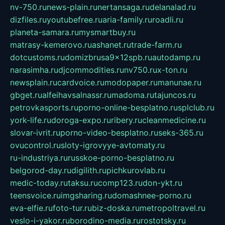
nv-750.ru
news-plain.ru
nertansaga.ru
delanalad.ru
dizfiles.ru
youtubefree.ru
aria-family.ru
roadli.ru
planeta-samara.ru
mysmartbuy.ru
matrasy-kemerovo.ru
ashanet.ru
trade-farm.ru
dotcustoms.ru
domizbrusa9x12spb.ru
autodamp.ru
narasimha.ru
djcommodities.ru
nv750.ru
x-ton.ru
newsplain.ru
cardvoice.ru
modopaper.ru
manunae.ru
gbget.ru
alfeihavsalnassr.ru
madoma.ru
tajuncos.ru
petrovkasports.ru
porno-online-besplatno.ru
splclub.ru
york-life.ru
doroga-expo.ru
ribery.ru
cleanmedicine.ru
slovar-ivrit.ru
porno-video-besplatno.ru
seks-365.ru
ovucontrol.ru
sloty-igrovyye-avtomaty.ru
ru-industriya.ru
russkoe-porno-besplatno.ru
belgorod-day.ru
digilith.ru
pichkurovlab.ru
medic-today.ru
taksu.ru
comp123.ru
don-ykt.ru
teensvoice.ru
imgsharing.ru
domashnee-porno.ru
eva-elfie.ru
foto-tur.ru
biz-doska.ru
metropoltravel.ru
veslo-i-yakor.ru
borodino-media.ru
rostotsky.ru