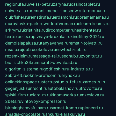
regionufa.ru
weiss-bet.ru
zaryna.ru
casinotablet.ru
universalia.ru
remont-mebeli-moscow.ru
termomur.ru
clubfisher.ru
remstirufa.ru
erdamchi.ru
doramamama.ru
muraviovka-park.ru
worldofwoman.ru
clean-dreams.ru
arkrym.ru
kristinita.ru
dircomputer.ru
healthenter.ru
textexperts.ru
pivnaya-kruzhka.ru
kinofilmy-2021.ru
demolalapaluza.ru
tanyavanya.ru
remstir-tolyatti.ru
msdip.ru
jdol.ru
sokolovr.ru
newtech-spb.ru
rezemkleim.ru
massage-tai.ru
seonub.ru
zvonitut.ru
biolisichka24.ru
mncraft-download.ru
algoritm-sistema.ru
godflesh.ru
ru-industria.ru
zebra-tlt.ru
okna-proficom.ru
erynok.ru
onlinekinospace.ru
startupstudio-fefu.ru
zarges-ru.ru
gegenjustizunrecht.ru
autobalashov.ru
utrovortu.ru
spiski-firm.ru
elara-m.ru
kinomusorka.ru
mkcslava.ru
2bets.ru
vintovoykompressor.ru
birminghamvsfulham.ru
sarmat-komp.ru
pioneeri.ru
amadis-chocolate.ru
shkurki-karakulya.ru