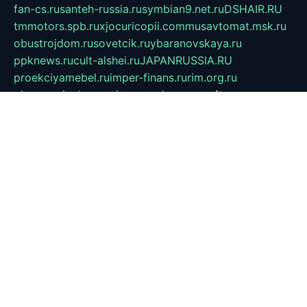
fan-cs.ru
santeh-russia.ru
symbian9.net.ru
DSHAIR.RU
tmmotors.spb.ru
xjocuricopii.com
musavtomat.msk.ru
obustrojdom.ru
sovetcik.ru
ybaranovskaya.ru
ppknews.ru
cult-alshei.ru
JAPANRUSSIA.RU
proekciyamebel.ru
imper-finans.ru
rim.org.ru
glamourai.ru
brassminus.ru
zabor-pro.ru
ftn.pp.ru
dorogoe58.ru
laimengpacker.ru
kuzova-zapchasti.ru
sageerp.ru
taxodrom.ru
dsrazvitie.ru
hardcity.net.ru
ratinghomegames.ru
topservice25.ru
gubernyan.ru
gtglasslined.ru
ii4.ru
tssport.spb.ru
andorra24.com
blackwallstreet.ru
oboimos.ru
optim-doors.com.ru
ikuch.ru
nycr.org.ru
npa21.ru
vremya-ch.spb.ru
desert000.ru
ivtorgi.ru
ifiori.ru
catalog-statei.ru
dcv.org.ru
spetsmaster174.ru
ipkameryhiseeu.ru
dum26.ru
ruspol.spb.ru
fr-opendp.ru
kam-solnyshko.ru
cheyenne-arapaho.ru
sevzapmetal.spb.ru
ted-lapidus.spb.ru
parasite-eliminator.ru
sigma-complete.ru
modernworld.ru
dama-moda.ru