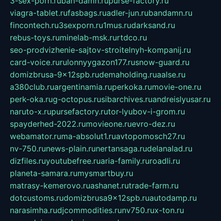
3-sex-porn.ru
ban-damn.ru
purse-factory.ru
viagra-tablet.ru
fasbags.ru
adler-jun.ru
bandamn.ru
fincontech.ru
3sexporn.ru
1mus.ru
darksand.ru
rebus-toys.ru
minelab-msk.ru
rtdco.ru
seo-prodvizhenie-sajtov-stroitelnyh-kompanij.ru
card-voice.ru
rulonnyygazon177.ru
snow-guard.ru
domizbrusa-9x12spb.ru
demaholding.ru
aalse.ru
a380club.ru
argentinamia.ru
perkoka.ru
movie-one.ru
perk-oka.ru
g-octopus.ru
sibarchives.ru
andreislyusar.ru
naruto-x.ru
pursefactory.ru
tor-lyubov-i-grom.ru
spayderhed-2022.ru
movieone.ru
evro-dez.ru
webamator.ru
ma-absolut1.ru
avtopomosch27.ru
nv-750.ru
news-plain.ru
nertansaga.ru
delanalad.ru
dizfiles.ru
youtubefree.ru
aria-family.ru
roadli.ru
planeta-samara.ru
mysmartbuy.ru
matrasy-kemerovo.ru
ashanet.ru
trade-farm.ru
dotcustoms.ru
domizbrusa9x12spb.ru
autodamp.ru
narasimha.ru
djcommodities.ru
nv750.ru
x-ton.ru