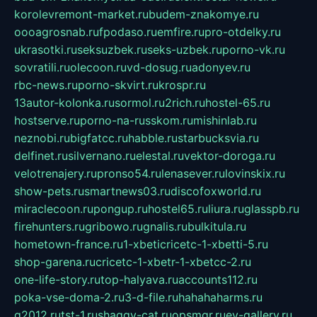
korolevremont-market.ru
budem-znakomye.ru
oooagrosnab.ru
fpodaso.ru
emfire.ru
pro-otdelky.ru
ukrasotki.ru
seksuzbek.ru
seks-uzbek.ru
porno-vk.ru
sovratili.ru
olecoon.ru
vd-dosug.ru
adonyev.ru
rbc-news.ru
porno-skvirt.ru
krospr.ru
13autor-kolonka.ru
sormol.ru
2rich.ru
hostel-65.ru
hostserve.ru
porno-na-russkom.ru
mishinlab.ru
neznobi.ru
bigfatcc.ru
habble.ru
starbucksvia.ru
delfinet.ru
silvernano.ru
elestal.ru
vektor-doroga.ru
velotrenajery.ru
pronso54.ru
lenasever.ru
lovinskix.ru
show-pets.ru
smartnews03.ru
discofoxworld.ru
miraclecoon.ru
pongup.ru
hostel65.ru
liura.ru
glasspb.ru
firehunters.ru
gribowo.ru
gnalis.ru
bulkitula.ru
hometown-france.ru
1-xbeticricetc-1-xbetti-5.ru
shop-garena.ru
cricetc-1-xbetr-1-xbetcc-2.ru
one-life-story.ru
top-halyava.ru
accounts112.ru
poka-vse-doma-2.ru
3-d-file.ru
hahahaharms.ru
g2012.ru
tst-1.ru
shaggy-cat.ru
opsmgr.ru
ev-gallery.ru