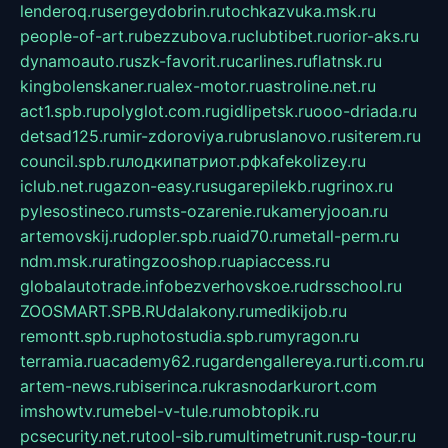
lenderoq.ru
sergeydobrin.ru
tochkazvuka.msk.ru
people-of-art.ru
bezzubova.ru
clubtibet.ru
orior-aks.ru
dynamoauto.ru
szk-favorit.ru
carlines.ru
flatnsk.ru
kingbolenskaner.ru
alex-motor.ru
astroline.net.ru
act1.spb.ru
polyglot.com.ru
gidlipetsk.ru
ooo-driada.ru
detsad125.ru
mir-zdoroviya.ru
bruslanovo.ru
siterem.ru
council.spb.ru
лодкипатриот.рф
kafekolizey.ru
iclub.net.ru
gazon-easy.ru
sugarepilekb.ru
grinox.ru
pylesostineco.ru
msts-ozarenie.ru
kameryjooan.ru
artemovskij.ru
dopler.spb.ru
aid70.ru
metall-perm.ru
ndm.msk.ru
ratingzooshop.ru
apiaccess.ru
globalautotrade.info
bezverhovskoe.ru
drsschool.ru
ZOOSMART.SPB.RU
dalakony.ru
medikijob.ru
remontt.spb.ru
photostudia.spb.ru
myragon.ru
terramia.ru
academy62.ru
gardengallereya.ru
rti.com.ru
artem-news.ru
biserinca.ru
krasnodarkurort.com
imshowtv.ru
mebel-v-tule.ru
mobtopik.ru
pcsecurity.net.ru
tool-sib.ru
multimetrunit.ru
sp-tour.ru