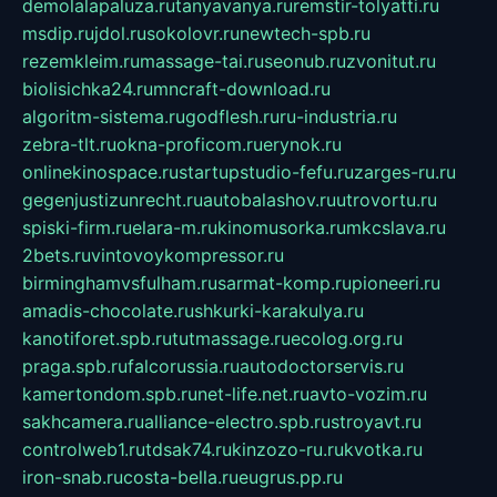
demolalapaluza.ru
tanyavanya.ru
remstir-tolyatti.ru
msdip.ru
jdol.ru
sokolovr.ru
newtech-spb.ru
rezemkleim.ru
massage-tai.ru
seonub.ru
zvonitut.ru
biolisichka24.ru
mncraft-download.ru
algoritm-sistema.ru
godflesh.ru
ru-industria.ru
zebra-tlt.ru
okna-proficom.ru
erynok.ru
onlinekinospace.ru
startupstudio-fefu.ru
zarges-ru.ru
gegenjustizunrecht.ru
autobalashov.ru
utrovortu.ru
spiski-firm.ru
elara-m.ru
kinomusorka.ru
mkcslava.ru
2bets.ru
vintovoykompressor.ru
birminghamvsfulham.ru
sarmat-komp.ru
pioneeri.ru
amadis-chocolate.ru
shkurki-karakulya.ru
kanotiforet.spb.ru
tutmassage.ru
ecolog.org.ru
praga.spb.ru
falcorussia.ru
autodoctorservis.ru
kamertondom.spb.ru
net-life.net.ru
avto-vozim.ru
sakhcamera.ru
alliance-electro.spb.ru
stroyavt.ru
controlweb1.ru
tdsak74.ru
kinzozo-ru.ru
kvotka.ru
iron-snab.ru
costa-bella.ru
eugrus.pp.ru