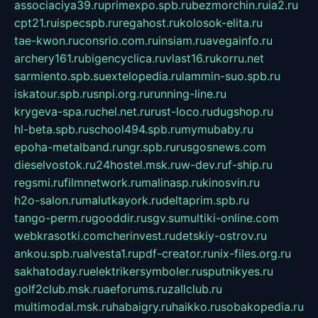
associaciya39.ru
primexpo.spb.ru
bezmorchin.ru
ia2.ru
cpt21.ru
ispecspb.ru
regahost.ru
kolosok-elita.ru
tae-kwon.ru
consrio.com.ru
insiam.ru
avegainfo.ru
archery161.ru
bigencyclica.ru
vlast16.ru
korru.net
sarmiento.spb.su
extelopedia.ru
lammin-suo.spb.ru
iskatour.spb.ru
snpi.org.ru
running-line.ru
krygeva-spa.ru
chel.net.ru
rust-loco.ru
dugshop.ru
hl-beta.spb.ru
school494.spb.ru
mymubaby.ru
epoha-metalband.ru
ngr.spb.ru
rusgosnews.com
dieselvostok.ru
24hostel.msk.ru
w-dev.ru
f-ship.ru
regsmi.ru
filmnetwork.ru
malinasp.ru
kinosvin.ru
h2o-salon.ru
malutkayork.ru
deltaprim.spb.ru
tango-perm.ru
gooddir.ru
sgv.su
multiki-online.com
webkrasotki.com
cherinvest.ru
detskiy-ostrov.ru
ankou.spb.ru
alvesta1.ru
pdf-creator.ru
nix-files.org.ru
sakhatoday.ru
elektrikersymboler.ru
sputnikyes.ru
golf2club.msk.ru
aeforums.ru
zallclub.ru
multimodal.msk.ru
habaigry.ru
haikko.ru
sobakopedia.ru