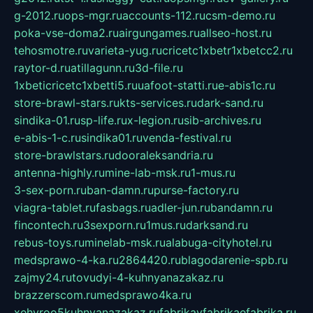
g-2012.ru
ops-mgr.ru
accounts-112.ru
csm-demo.ru
poka-vse-doma2.ru
airgungames.ru
allseo-host.ru
tehosmotre.ru
varieta-yug.ru
cricetc1xbetr1xbetcc2.ru
raytor-d.ru
atillagunn.ru
3d-file.ru
1xbeticricetc1xbetti5.ru
uafoot-statti.ru
e-abis1c.ru
store-brawl-stars.ru
kts-services.ru
dark-sand.ru
sindika-01.ru
sp-life.ru
x-legion.ru
sib-archives.ru
e-abis-1-c.ru
sindika01.ru
venda-festival.ru
store-brawlstars.ru
dooraleksandria.ru
antenna-highly.ru
mine-lab-msk.ru
1-mus.ru
3-sex-porn.ru
ban-damn.ru
purse-factory.ru
viagra-tablet.ru
fasbags.ru
adler-jun.ru
bandamn.ru
fincontech.ru
3sexporn.ru
1mus.ru
darksand.ru
rebus-toys.ru
minelab-msk.ru
alabuga-cityhotel.ru
medsprawo-4-ka.ru
2864420.ru
blagodarenie-spb.ru
zajmy24.ru
tovudyi-4-kuhnyanazakaz.ru
brazzerscom.ru
medsprawo4ka.ru
xehyroo5kuhnyanazakaz.ru
fabrikayfabrikaefabrika.ru