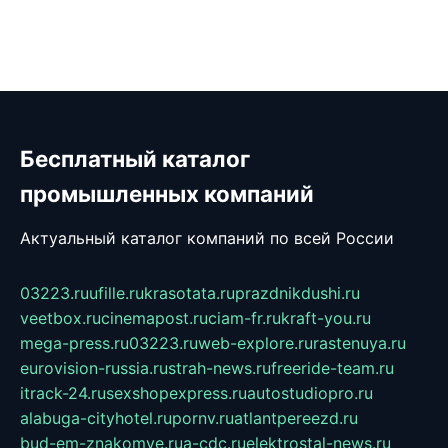
Бесплатный каталог
промышленных компаний
Актуальный каталог компаний по всей России
03223.ru
ufille.ru
krasotata.ru
prazdnikdushi.ru
veetbox.ru
cinemapost.ru
ciam-fr.ru
kraft-you.ru
mega-press.ru
03223.ru
web-explore.ru
rastenuya.ru
eurovision-russia.ru
strah-news.ru
freeride-team.ru
itrack-24.ru
sexshopexpress.ru
autostudiopro.ru
alabuga-cityhotel.ru
pornv.ru
atlantpereezd.ru
bud-em-znakomye.ru
a-cdc.ru
elektrostal-news.ru