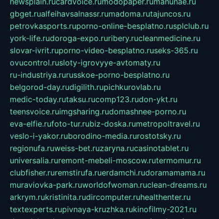
newsplain.ru
cardvoice.ru
modopaper.ru
manunae.ru
gbget.ru
alfeihavsalnassr.ru
madoma.ru
tajuncos.ru
petrovkasports.ru
porno-online-besplatno.ru
splclub.ru
york-life.ru
doroga-expo.ru
ribery.ru
cleanmedicine.ru
slovar-ivrit.ru
porno-video-besplatno.ru
seks-365.ru
ovucontrol.ru
sloty-igrovyye-avtomaty.ru
ru-industriya.ru
russkoe-porno-besplatno.ru
belgorod-day.ru
digilith.ru
pichkurovlab.ru
medic-today.ru
taksu.ru
comp123.ru
don-ykt.ru
teensvoice.ru
imgsharing.ru
domashnee-porno.ru
eva-elfie.ru
foto-tur.ru
biz-doska.ru
metropoltravel.ru
veslo-i-yakor.ru
borodino-media.ru
rostotsky.ru
regionufa.ru
weiss-bet.ru
zaryna.ru
casinotablet.ru
universalia.ru
remont-mebeli-moscow.ru
termomur.ru
clubfisher.ru
remstirufa.ru
erdamchi.ru
doramamama.ru
muraviovka-park.ru
worldofwoman.ru
clean-dreams.ru
arkrym.ru
kristinita.ru
dircomputer.ru
healthenter.ru
textexperts.ru
pivnaya-kruzhka.ru
kinofilmy-2021.ru