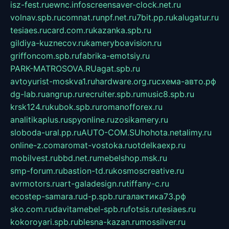
isz-fest.ru
ewnc.info
screensaver-clock.net.ru
volnav.spb.ru
comnat.ru
npf.net.ru
7bit.pp.ru
kalugatur.ru
tesiaes.ru
card.com.ru
kazanka.spb.ru
gildiya-kuznecov.ru
kameryboavision.ru
griffoncom.spb.ru
fabrika-emotsiy.ru
PARK-MATROSOVA.RU
agat.spb.ru
avtoyurist-moskva1.ru
hardware.org.ru
схема-авто.рф
dg-lab.ru
angrup.ru
recruiter.spb.ru
music8.spb.ru
krsk124.ru
kubok.spb.ru
romanofforex.ru
analitikaplus.ru
spyonline.ru
zosikamery.ru
sloboda-ural.pp.ru
AUTO-COM.SU
hohota.net
alimy.ru
online-z.com
aromat-vostoka.ru
otdelkaexp.ru
mobilvest.ru
bbd.net.ru
mebelshop.msk.ru
smp-forum.ru
bastion-td.ru
kosmoscreative.ru
avrmotors.ru
art-galadesign.ru
tiffany-c.ru
ecostep-samara.ru
d-p.spb.ru
галактика73.рф
sko.com.ru
davitamebel-spb.ru
fotsis.ru
tesiaes.ru
kokoroyari.spb.ru
blesna-kazan.ru
mossilver.ru