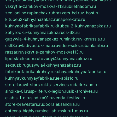
vskrytie-zamkov-moskva-113.ru
biletnadom.ru
zed-online.ru
pimchax.ru
brazzers-hd.ru
z-host.ru
kitubeu2kuhnyanazakaz.ru
naperekate.ru
kuhnyaofabrikaufabrik.ru
kitubeu-2-kuhnyanazakaz.ru
xehyroo-5-kuhnyanazakaz.ru
cs-68.ru
guzywia-4-kuhnyanazakaz.ru
mir-tk.ru
vlknrussia.ru
cs68.ru
vladivostok-map.ru
video-seks.ru
bankaribi.ru
raszar.ru
vskrytie-zamkov-moskva113.ru
lipetsktelecom.ru
tovudyi4kuhnyanazakaz.ru
seksuzb.ru
guzywia4kuhnyanazakaz.ru
fabrikaofabrikaokuhny.ru
kuhnyaekuhnyaafabrika.ru
kuhnyaykuhnyayfabrika.ru
e-abis1c.ru
store-brawl-stars.ru
kts-services.ru
dark-sand.ru
sindika-01.ru
sp-life.ru
x-legion.ru
sib-archives.ru
e-abis-1-c.ru
sindika01.ru
venda-festival.ru
store-brawlstars.ru
dooraleksandria.ru
antenna-highly.ru
mine-lab-msk.ru
1-mus.ru