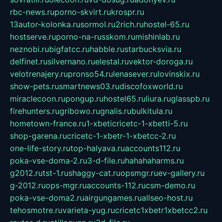
rbc-news.ru
porno-skvirt.ru
krospr.ru
13autor-kolonka.ru
sormol.ru
2rich.ru
hostel-65.ru
hostserve.ru
porno-na-russkom.ru
mishinlab.ru
neznobi.ru
bigfatcc.ru
habble.ru
starbucksvia.ru
delfinet.ru
silvernano.ru
elestal.ru
vektor-doroga.ru
velotrenajery.ru
pronso54.ru
lenasever.ru
lovinskix.ru
show-pets.ru
smartnews03.ru
discofoxworld.ru
miraclecoon.ru
pongup.ru
hostel65.ru
liura.ru
glasspb.ru
firehunters.ru
gribowo.ru
gnalis.ru
bulkitula.ru
hometown-france.ru
1-xbeticricetc-1-xbetti-5.ru
shop-garena.ru
cricetc-1-xbetr-1-xbetcc-2.ru
one-life-story.ru
top-halyava.ru
accounts112.ru
poka-vse-doma-2.ru
3-d-file.ru
hahahaharms.ru
g2012.ru
tst-1.ru
shaggy-cat.ru
opsmgr.ru
ev-gallery.ru
g-2012.ru
ops-mgr.ru
accounts-112.ru
csm-demo.ru
poka-vse-doma2.ru
airgungames.ru
allseo-host.ru
tehosmotre.ru
varieta-yug.ru
cricetc1xbetr1xbetcc2.ru