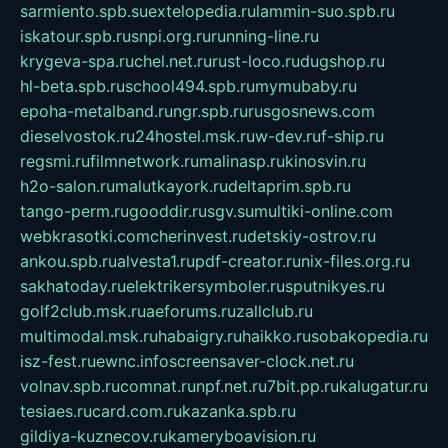
sarmiento.spb.su
extelopedia.ru
lammin-suo.spb.ru
iskatour.spb.ru
snpi.org.ru
running-line.ru
krygeva-spa.ru
chel.net.ru
rust-loco.ru
dugshop.ru
hl-beta.spb.ru
school494.spb.ru
mymubaby.ru
epoha-metalband.ru
ngr.spb.ru
rusgosnews.com
dieselvostok.ru
24hostel.msk.ru
w-dev.ru
f-ship.ru
regsmi.ru
filmnetwork.ru
malinasp.ru
kinosvin.ru
h2o-salon.ru
malutkayork.ru
deltaprim.spb.ru
tango-perm.ru
gooddir.ru
sgv.su
multiki-online.com
webkrasotki.com
cherinvest.ru
detskiy-ostrov.ru
ankou.spb.ru
alvesta1.ru
pdf-creator.ru
nix-files.org.ru
sakhatoday.ru
elektrikersymboler.ru
sputnikyes.ru
golf2club.msk.ru
aeforums.ru
zallclub.ru
multimodal.msk.ru
habaigry.ru
haikko.ru
sobakopedia.ru
isz-fest.ru
ewnc.info
screensaver-clock.net.ru
volnav.spb.ru
comnat.ru
npf.net.ru
7bit.pp.ru
kalugatur.ru
tesiaes.ru
card.com.ru
kazanka.spb.ru
gildiya-kuznecov.ru
kameryboavision.ru