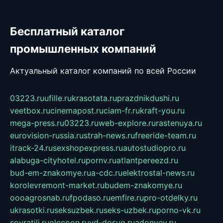
Бесплатный каталог
промышленных компаний
Актуальный каталог компаний по всей России
03223.ru
ufille.ru
krasotata.ru
prazdnikdushi.ru
veetbox.ru
cinemapost.ru
ciam-fr.ru
kraft-you.ru
mega-press.ru
03223.ru
web-explore.ru
rastenuya.ru
eurovision-russia.ru
strah-news.ru
freeride-team.ru
itrack-24.ru
sexshopexpress.ru
autostudiopro.ru
alabuga-cityhotel.ru
pornv.ru
atlantpereezd.ru
bud-em-znakomye.ru
a-cdc.ru
elektrostal-news.ru
korolevremont-market.ru
budem-znakomye.ru
oooagrosnab.ru
fpodaso.ru
emfire.ru
pro-otdelky.ru
ukrasotki.ru
seksuzbek.ru
seks-uzbek.ru
porno-vk.ru
sovratili.ru
olecoon.ru
vd-dosug.ru
adonyev.ru