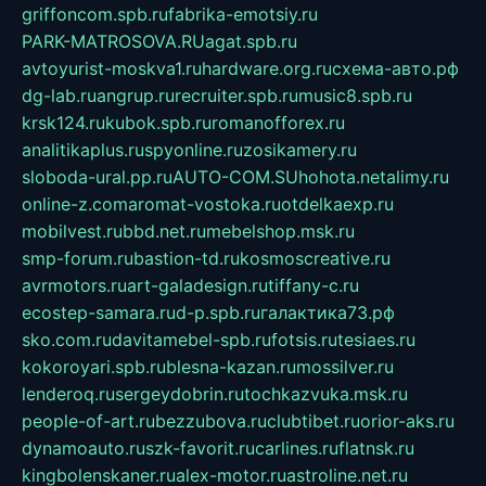
griffoncom.spb.ru
fabrika-emotsiy.ru
PARK-MATROSOVA.RU
agat.spb.ru
avtoyurist-moskva1.ru
hardware.org.ru
схема-авто.рф
dg-lab.ru
angrup.ru
recruiter.spb.ru
music8.spb.ru
krsk124.ru
kubok.spb.ru
romanofforex.ru
analitikaplus.ru
spyonline.ru
zosikamery.ru
sloboda-ural.pp.ru
AUTO-COM.SU
hohota.net
alimy.ru
online-z.com
aromat-vostoka.ru
otdelkaexp.ru
mobilvest.ru
bbd.net.ru
mebelshop.msk.ru
smp-forum.ru
bastion-td.ru
kosmoscreative.ru
avrmotors.ru
art-galadesign.ru
tiffany-c.ru
ecostep-samara.ru
d-p.spb.ru
галактика73.рф
sko.com.ru
davitamebel-spb.ru
fotsis.ru
tesiaes.ru
kokoroyari.spb.ru
blesna-kazan.ru
mossilver.ru
lenderoq.ru
sergeydobrin.ru
tochkazvuka.msk.ru
people-of-art.ru
bezzubova.ru
clubtibet.ru
orior-aks.ru
dynamoauto.ru
szk-favorit.ru
carlines.ru
flatnsk.ru
kingbolenskaner.ru
alex-motor.ru
astroline.net.ru