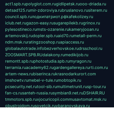
act1.spb.ru
polyglot.com.ru
gidlipetsk.ru
ooo-driada.ru
detsad125.ru
mir-zdoroviya.ru
bruslanovo.ru
siterem.ru
council.spb.ru
лодкипатриот.рф
kafekolizey.ru
iclub.net.ru
gazon-easy.ru
sugarepilekb.ru
grinox.ru
pylesostineco.ru
msts-ozarenie.ru
kameryjooan.ru
artemovskij.ru
dopler.spb.ru
aid70.ru
metall-perm.ru
ndm.msk.ru
ratingzooshop.ru
apiaccess.ru
globalautotrade.info
bezverhovskoe.ru
drsschool.ru
ZOOSMART.SPB.RU
dalakony.ru
medikijob.ru
remontt.spb.ru
photostudia.spb.ru
myragon.ru
terramia.ru
academy62.ru
gardengallereya.ru
rti.com.ru
artem-news.ru
biserinca.ru
krasnodarkurort.com
imshowtv.ru
mebel-v-tule.ru
mobtopik.ru
pcsecurity.net.ru
tool-sib.ru
multimetrunit.ru
sp-tour.ru
fan-cs.ru
santeh-russia.ru
symbian9.net.ru
DSHAIR.RU
tmmotors.spb.ru
xjocuricopii.com
musavtomat.msk.ru
obustrojdom.ru
sovetcik.ru
ybaranovskaya.ru
ppknews.ru
cult-alshei.ru
JAPANRUSSIA.RU