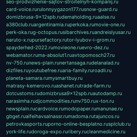
seo-prodvizhenie-sajtov-stroitelnyh-kompanij.ru
card-voice.ru
rulonnyygazon177.ru
snow-guard.ru
domizbrusa-9x12spb.ru
demaholding.ru
aalse.ru
a380club.ru
argentinamia.ru
perkoka.ru
movie-one.ru
perk-oka.ru
g-octopus.ru
sibarchives.ru
andreislyusar.ru
naruto-x.ru
pursefactory.ru
tor-lyubov-i-grom.ru
spayderhed-2022.ru
movieone.ru
evro-dez.ru
webamator.ru
ma-absolut1.ru
avtopomosch27.ru
nv-750.ru
news-plain.ru
nertansaga.ru
delanalad.ru
dizfiles.ru
youtubefree.ru
aria-family.ru
roadli.ru
planeta-samara.ru
mysmartbuy.ru
matrasy-kemerovo.ru
ashanet.ru
trade-farm.ru
dotcustoms.ru
domizbrusa9x12spb.ru
autodamp.ru
narasimha.ru
djcommodities.ru
nv750.ru
x-ton.ru
newsplain.ru
cardvoice.ru
modopaper.ru
manunae.ru
gbget.ru
alfeihavsalnassr.ru
madoma.ru
tajuncos.ru
petrovkasports.ru
porno-online-besplatno.ru
splclub.ru
york-life.ru
doroga-expo.ru
ribery.ru
cleanmedicine.ru