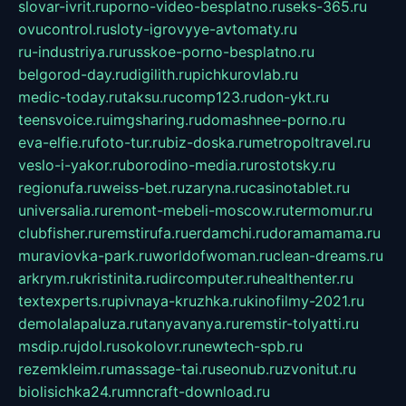
slovar-ivrit.ru
porno-video-besplatno.ru
seks-365.ru
ovucontrol.ru
sloty-igrovyye-avtomaty.ru
ru-industriya.ru
russkoe-porno-besplatno.ru
belgorod-day.ru
digilith.ru
pichkurovlab.ru
medic-today.ru
taksu.ru
comp123.ru
don-ykt.ru
teensvoice.ru
imgsharing.ru
domashnee-porno.ru
eva-elfie.ru
foto-tur.ru
biz-doska.ru
metropoltravel.ru
veslo-i-yakor.ru
borodino-media.ru
rostotsky.ru
regionufa.ru
weiss-bet.ru
zaryna.ru
casinotablet.ru
universalia.ru
remont-mebeli-moscow.ru
termomur.ru
clubfisher.ru
remstirufa.ru
erdamchi.ru
doramamama.ru
muraviovka-park.ru
worldofwoman.ru
clean-dreams.ru
arkrym.ru
kristinita.ru
dircomputer.ru
healthenter.ru
textexperts.ru
pivnaya-kruzhka.ru
kinofilmy-2021.ru
demolalapaluza.ru
tanyavanya.ru
remstir-tolyatti.ru
msdip.ru
jdol.ru
sokolovr.ru
newtech-spb.ru
rezemkleim.ru
massage-tai.ru
seonub.ru
zvonitut.ru
biolisichka24.ru
mncraft-download.ru