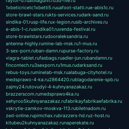
raytor-d.ru
atillagunn.ru
3d-file.ru
1xbeticricetc1xbetti5.ru
uafoot-statti.ru
e-abis1c.ru
store-brawl-stars.ru
kts-services.ru
dark-sand.ru
sindika-01.ru
sp-life.ru
x-legion.ru
sib-archives.ru
e-abis-1-c.ru
sindika01.ru
venda-festival.ru
store-brawlstars.ru
dooraleksandria.ru
antenna-highly.ru
mine-lab-msk.ru
1-mus.ru
3-sex-porn.ru
ban-damn.ru
purse-factory.ru
viagra-tablet.ru
fasbags.ru
adler-jun.ru
bandamn.ru
fincontech.ru
3sexporn.ru
1mus.ru
darksand.ru
rebus-toys.ru
minelab-msk.ru
alabuga-cityhotel.ru
medsprawo-4-ka.ru
2864420.ru
blagodarenie-spb.ru
zajmy24.ru
tovudyi-4-kuhnyanazakaz.ru
brazzerscom.ru
medsprawo4ka.ru
xehyroo5kuhnyanazakaz.ru
fabrikayfabrikaefabrika.ru
vskrytie-zamkov-moskva-113.ru
biletnadom.ru
zed-online.ru
pimchax.ru
brazzers-hd.ru
z-host.ru
kitubeu2kuhnyanazakaz.ru
naperekate.ru