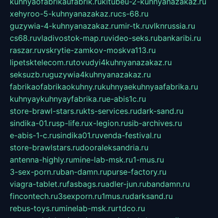
kuhnyaofabrikaufabrik.ru
kitubeu-2-kuhnyanazakaz.ru
xehyroo-5-kuhnyanazakaz.ru
cs-68.ru
guzywia-4-kuhnyanazakaz.ru
mir-tk.ru
vlknrussia.ru
cs68.ru
vladivostok-map.ru
video-seks.ru
bankaribi.ru
raszar.ru
vskrytie-zamkov-moskva113.ru
lipetsktelecom.ru
tovudyi4kuhnyanazakaz.ru
seksuzb.ru
guzywia4kuhnyanazakaz.ru
fabrikaofabrikaokuhny.ru
kuhnyaekuhnyaafabrika.ru
kuhnyaykuhnyayfabrika.ru
e-abis1c.ru
store-brawl-stars.ru
kts-services.ru
dark-sand.ru
sindika-01.ru
sp-life.ru
x-legion.ru
sib-archives.ru
e-abis-1-c.ru
sindika01.ru
venda-festival.ru
store-brawlstars.ru
dooraleksandria.ru
antenna-highly.ru
mine-lab-msk.ru
1-mus.ru
3-sex-porn.ru
ban-damn.ru
purse-factory.ru
viagra-tablet.ru
fasbags.ru
adler-jun.ru
bandamn.ru
fincontech.ru
3sexporn.ru
1mus.ru
darksand.ru
rebus-toys.ru
minelab-msk.ru
rtdco.ru