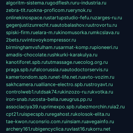
algoritm-sistema.ru
godflesh.ru
ru-industria.ru
zebra-tlt.ru
okna-proficom.ru
erynok.ru
onlinekinospace.ru
startupstudio-fefu.ru
zarges-ru.ru
gegenjustizunrecht.ru
autobalashov.ru
utrovortu.ru
spiski-firm.ru
elara-m.ru
kinomusorka.ru
mkcslava.ru
2bets.ru
vintovoykompressor.ru
birminghamvsfulham.ru
sarmat-komp.ru
pioneeri.ru
amadis-chocolate.ru
shkurki-karakulya.ru
kanotiforet.spb.ru
tutmassage.ru
ecolog.org.ru
praga.spb.ru
falcorussia.ru
autodoctorservis.ru
kamertondom.spb.ru
net-life.net.ru
avto-vozim.ru
sakhcamera.ru
alliance-electro.spb.ru
stroyavt.ru
controlweb1.ru
tdsak74.ru
kinzozo-ru.ru
kvotka.ru
iron-snab.ru
costa-bella.ru
eugrus.pp.ru
associaciya39.ru
primexpo.spb.ru
bezmorchin.ru
ia2.ru
cpt21.ru
ispecspb.ru
regahost.ru
kolosok-elita.ru
tae-kwon.ru
consrio.com.ru
insiam.ru
avegainfo.ru
archery161.ru
bigencyclica.ru
vlast16.ru
korru.net