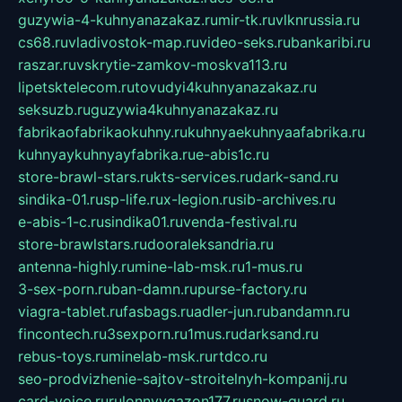
guzywia-4-kuhnyanazakaz.ru
mir-tk.ru
vlknrussia.ru
cs68.ru
vladivostok-map.ru
video-seks.ru
bankaribi.ru
raszar.ru
vskrytie-zamkov-moskva113.ru
lipetsktelecom.ru
tovudyi4kuhnyanazakaz.ru
seksuzb.ru
guzywia4kuhnyanazakaz.ru
fabrikaofabrikaokuhny.ru
kuhnyaekuhnyaafabrika.ru
kuhnyaykuhnyayfabrika.ru
e-abis1c.ru
store-brawl-stars.ru
kts-services.ru
dark-sand.ru
sindika-01.ru
sp-life.ru
x-legion.ru
sib-archives.ru
e-abis-1-c.ru
sindika01.ru
venda-festival.ru
store-brawlstars.ru
dooraleksandria.ru
antenna-highly.ru
mine-lab-msk.ru
1-mus.ru
3-sex-porn.ru
ban-damn.ru
purse-factory.ru
viagra-tablet.ru
fasbags.ru
adler-jun.ru
bandamn.ru
fincontech.ru
3sexporn.ru
1mus.ru
darksand.ru
rebus-toys.ru
minelab-msk.ru
rtdco.ru
seo-prodvizhenie-sajtov-stroitelnyh-kompanij.ru
card-voice.ru
rulonnyygazon177.ru
snow-guard.ru