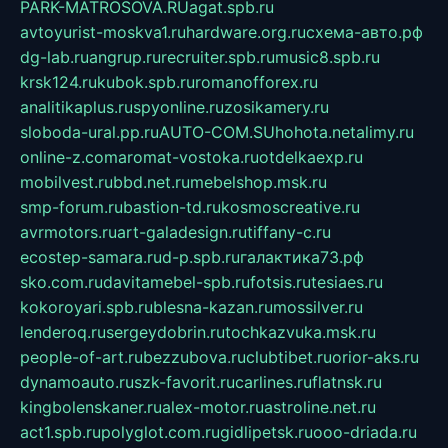
PARK-MATROSOVA.RU
agat.spb.ru
avtoyurist-moskva1.ru
hardware.org.ru
схема-авто.рф
dg-lab.ru
angrup.ru
recruiter.spb.ru
music8.spb.ru
krsk124.ru
kubok.spb.ru
romanofforex.ru
analitikaplus.ru
spyonline.ru
zosikamery.ru
sloboda-ural.pp.ru
AUTO-COM.SU
hohota.net
alimy.ru
online-z.com
aromat-vostoka.ru
otdelkaexp.ru
mobilvest.ru
bbd.net.ru
mebelshop.msk.ru
smp-forum.ru
bastion-td.ru
kosmoscreative.ru
avrmotors.ru
art-galadesign.ru
tiffany-c.ru
ecostep-samara.ru
d-p.spb.ru
галактика73.рф
sko.com.ru
davitamebel-spb.ru
fotsis.ru
tesiaes.ru
kokoroyari.spb.ru
blesna-kazan.ru
mossilver.ru
lenderoq.ru
sergeydobrin.ru
tochkazvuka.msk.ru
people-of-art.ru
bezzubova.ru
clubtibet.ru
orior-aks.ru
dynamoauto.ru
szk-favorit.ru
carlines.ru
flatnsk.ru
kingbolenskaner.ru
alex-motor.ru
astroline.net.ru
act1.spb.ru
polyglot.com.ru
gidlipetsk.ru
ooo-driada.ru