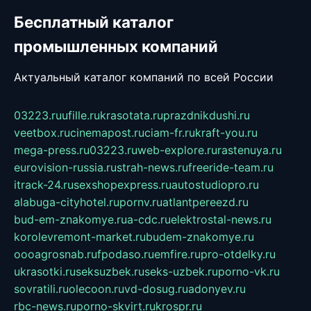
Бесплатный каталог
промышленных компаний
Актуальный каталог компаний по всей России
03223.ru
ufille.ru
krasotata.ru
prazdnikdushi.ru
veetbox.ru
cinemapost.ru
ciam-fr.ru
kraft-you.ru
mega-press.ru
03223.ru
web-explore.ru
rastenuya.ru
eurovision-russia.ru
strah-news.ru
freeride-team.ru
itrack-24.ru
sexshopexpress.ru
autostudiopro.ru
alabuga-cityhotel.ru
pornv.ru
atlantpereezd.ru
bud-em-znakomye.ru
a-cdc.ru
elektrostal-news.ru
korolevremont-market.ru
budem-znakomye.ru
oooagrosnab.ru
fpodaso.ru
emfire.ru
pro-otdelky.ru
ukrasotki.ru
seksuzbek.ru
seks-uzbek.ru
porno-vk.ru
sovratili.ru
olecoon.ru
vd-dosug.ru
adonyev.ru
rbc-news.ru
porno-skvirt.ru
krospr.ru