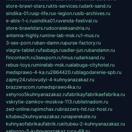
store-brawl-stars.ru
kts-services.ru
dark-sand.ru
sindika-01.ru
sp-life.ru
x-legion.ru
sib-archives.ru
e-abis-1-c.ru
sindika01.ru
venda-festival.ru
store-brawlstars.ru
dooraleksandria.ru
antenna-highly.ru
mine-lab-msk.ru
1-mus.ru
3-sex-porn.ru
ban-damn.ru
purse-factory.ru
viagra-tablet.ru
fasbags.ru
adler-jun.ru
bandamn.ru
fincontech.ru
3sexporn.ru
1mus.ru
darksand.ru
rebus-toys.ru
minelab-msk.ru
alabuga-cityhotel.ru
medsprawo-4-ka.ru
2864420.ru
blagodarenie-spb.ru
zajmy24.ru
tovudyi-4-kuhnyanazakaz.ru
brazzerscom.ru
medsprawo4ka.ru
xehyroo5kuhnyanazakaz.ru
fabrikayfabrikaefabrika.ru
vskrytie-zamkov-moskva-113.ru
biletnadom.ru
zed-online.ru
pimchax.ru
brazzers-hd.ru
z-host.ru
kitubeu2kuhnyanazakaz.ru
naperekate.ru
kuhnyaofabrikaufabrik.ru
kitubeu-2-kuhnyanazakaz.ru
xehyroo-5-kuhnyanazakaz.ru
cs-68.ru