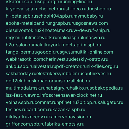
iskatour.spb.ru
snpi.org.ru
running-line.ru
krygeva-spa.ru
chel.net.ru
rust-loco.ru
dugshop.ru
hl-beta.spb.ru
school494.spb.ru
mymubaby.ru
epoha-metalband.ru
ngr.spb.ru
rusgosnews.com
dieselvostok.ru
24hostel.msk.ru
w-dev.ru
f-ship.ru
regsmi.ru
filmnetwork.ru
malinasp.ru
kinosvin.ru
h2o-salon.ru
malutkayork.ru
deltaprim.spb.ru
tango-perm.ru
gooddir.ru
sgv.su
multiki-online.com
webkrasotki.com
cherinvest.ru
detskiy-ostrov.ru
ankou.spb.ru
alvesta1.ru
pdf-creator.ru
nix-files.org.ru
sakhatoday.ru
elektrikersymboler.ru
sputnikyes.ru
golf2club.msk.ru
aeforums.ru
zallclub.ru
multimodal.msk.ru
habaigry.ru
haikko.ru
sobakopedia.ru
isz-fest.ru
ewnc.info
screensaver-clock.net.ru
volnav.spb.ru
comnat.ru
npf.net.ru
7bit.pp.ru
kalugatur.ru
tesiaes.ru
card.com.ru
kazanka.spb.ru
gildiya-kuznecov.ru
kameryboavision.ru
griffoncom.spb.ru
fabrika-emotsiy.ru