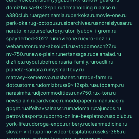
domizbrusa-9x12spb.ru
demaholding.ru
aalse.ru
a380club.ru
argentinamia.ru
perkoka.ru
movie-one.ru
perk-oka.ru
g-octopus.ru
sibarchives.ru
andreislyusar.ru
naruto-x.ru
pursefactory.ru
tor-lyubov-i-grom.ru
spayderhed-2022.ru
movieone.ru
evro-dez.ru
webamator.ru
ma-absolut1.ru
avtopomosch27.ru
nv-750.ru
news-plain.ru
nertansaga.ru
delanalad.ru
dizfiles.ru
youtubefree.ru
aria-family.ru
roadli.ru
planeta-samara.ru
mysmartbuy.ru
matrasy-kemerovo.ru
ashanet.ru
trade-farm.ru
dotcustoms.ru
domizbrusa9x12spb.ru
autodamp.ru
narasimha.ru
djcommodities.ru
nv750.ru
x-ton.ru
newsplain.ru
cardvoice.ru
modopaper.ru
manunae.ru
gbget.ru
alfeihavsalnassr.ru
madoma.ru
tajuncos.ru
petrovkasports.ru
porno-online-besplatno.ru
splclub.ru
york-life.ru
doroga-expo.ru
ribery.ru
cleanmedicine.ru
slovar-ivrit.ru
porno-video-besplatno.ru
seks-365.ru