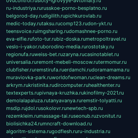
ovucontrol.ru
sloty-igrovyye-avtomaty.ru
ru-industriya.ru
russkoe-porno-besplatno.ru
belgorod-day.ru
digilith.ru
pichkurovlab.ru
medic-today.ru
taksu.ru
comp123.ru
don-ykt.ru
teensvoice.ru
imgsharing.ru
domashnee-porno.ru
eva-elfie.ru
foto-tur.ru
biz-doska.ru
metropoltravel.ru
veslo-i-yakor.ru
borodino-media.ru
rostotsky.ru
regionufa.ru
weiss-bet.ru
zaryna.ru
casinotablet.ru
universalia.ru
remont-mebeli-moscow.ru
termomur.ru
clubfisher.ru
remstirufa.ru
erdamchi.ru
doramamama.ru
muraviovka-park.ru
worldofwoman.ru
clean-dreams.ru
arkrym.ru
kristinita.ru
dircomputer.ru
healthenter.ru
textexperts.ru
pivnaya-kruzhka.ru
kinofilmy-2021.ru
demolalapaluza.ru
tanyavanya.ru
remstir-tolyatti.ru
msdip.ru
jdol.ru
sokolovr.ru
newtech-spb.ru
rezemkleim.ru
massage-tai.ru
seonub.ru
zvonitut.ru
biolisichka24.ru
mncraft-download.ru
algoritm-sistema.ru
godflesh.ru
ru-industria.ru