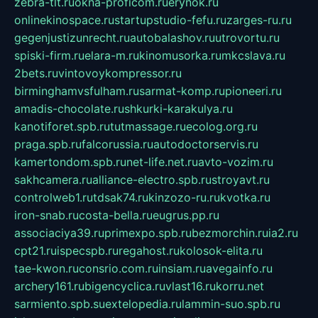
zebra-tlt.ru
okna-proficom.ru
erynok.ru
onlinekinospace.ru
startupstudio-fefu.ru
zarges-ru.ru
gegenjustizunrecht.ru
autobalashov.ru
utrovortu.ru
spiski-firm.ru
elara-m.ru
kinomusorka.ru
mkcslava.ru
2bets.ru
vintovoykompressor.ru
birminghamvsfulham.ru
sarmat-komp.ru
pioneeri.ru
amadis-chocolate.ru
shkurki-karakulya.ru
kanotiforet.spb.ru
tutmassage.ru
ecolog.org.ru
praga.spb.ru
falcorussia.ru
autodoctorservis.ru
kamertondom.spb.ru
net-life.net.ru
avto-vozim.ru
sakhcamera.ru
alliance-electro.spb.ru
stroyavt.ru
controlweb1.ru
tdsak74.ru
kinzozo-ru.ru
kvotka.ru
iron-snab.ru
costa-bella.ru
eugrus.pp.ru
associaciya39.ru
primexpo.spb.ru
bezmorchin.ru
ia2.ru
cpt21.ru
ispecspb.ru
regahost.ru
kolosok-elita.ru
tae-kwon.ru
consrio.com.ru
insiam.ru
avegainfo.ru
archery161.ru
bigencyclica.ru
vlast16.ru
korru.net
sarmiento.spb.su
extelopedia.ru
lammin-suo.spb.ru