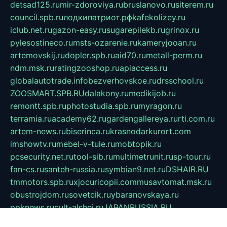
detsad125.ru
mir-zdoroviya.ru
bruslanovo.ru
siterem.ru
council.spb.ru
лодкипатриот.рф
kafekolizey.ru
iclub.net.ru
gazon-easy.ru
sugarepilekb.ru
grinox.ru
pylesostineco.ru
msts-ozarenie.ru
kameryjooan.ru
artemovskij.ru
dopler.spb.ru
aid70.ru
metall-perm.ru
ndm.msk.ru
ratingzooshop.ru
apiaccess.ru
globalautotrade.info
bezverhovskoe.ru
drsschool.ru
ZOOSMART.SPB.RU
dalakony.ru
medikijob.ru
remontt.spb.ru
photostudia.spb.ru
myragon.ru
terramia.ru
academy62.ru
gardengallereya.ru
rti.com.ru
artem-news.ru
biserinca.ru
krasnodarkurort.com
imshowtv.ru
mebel-v-tule.ru
mobtopik.ru
pcsecurity.net.ru
tool-sib.ru
multimetrunit.ru
sp-tour.ru
fan-cs.ru
santeh-russia.ru
symbian9.net.ru
DSHAIR.RU
tmmotors.spb.ru
xjocuricopii.com
musavtomat.msk.ru
obustrojdom.ru
sovetcik.ru
ybaranovskaya.ru
ppknews.ru
cult-alshei.ru
JAPANRUSSIA.RU
proekciyamebel.ru
imper-finans.ru
rim.org.ru