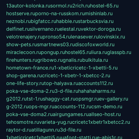
13autor-kolonka.ru
sormol.ru
2rich.ru
hostel-65.ru
hostserve.ru
porno-na-russkom.ru
mishinlab.ru
neznobi.ru
bigfatcc.ru
habble.ru
starbucksvia.ru
delfinet.ru
silvernano.ru
elestal.ru
vektor-doroga.ru
velotrenajery.ru
pronso54.ru
lenasever.ru
lovinskix.ru
show-pets.ru
smartnews03.ru
discofoxworld.ru
miraclecoon.ru
pongup.ru
hostel65.ru
liura.ru
glasspb.ru
firehunters.ru
gribowo.ru
gnalis.ru
bulkitula.ru
hometown-france.ru
1-xbeticricetc-1-xbetti-5.ru
shop-garena.ru
cricetc-1-xbetr-1-xbetcc-2.ru
one-life-story.ru
top-halyava.ru
accounts112.ru
poka-vse-doma-2.ru
3-d-file.ru
hahahaharms.ru
g2012.ru
tst-1.ru
shaggy-cat.ru
opsmgr.ru
ev-gallery.ru
g-2012.ru
ops-mgr.ru
accounts-112.ru
csm-demo.ru
poka-vse-doma2.ru
airgungames.ru
allseo-host.ru
tehosmotre.ru
varieta-yug.ru
cricetc1xbetr1xbetcc2.ru
raytor-d.ru
atillagunn.ru
3d-file.ru
1xbeticricetc1xbetti5.ru
uafoot-statti.ru
e-abis1c.ru