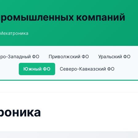
 промышленных компаний
Мехатроника
ро-Западный ФО
Приволжский ФО
Уральский ФО
Южный ФО
Северо-Кавказский ФО
роника