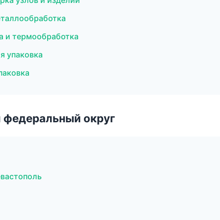
ка узлов и изделий
еталлообработка
ка и термообработка
я упаковка
паковка
 федеральный округ
евастополь