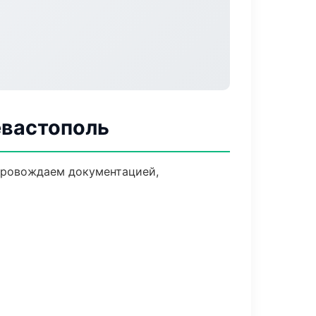
евастополь
опровождаем документацией,