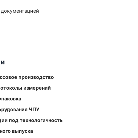
е документацией
ми
ассовое производство
ротоколы измерений
упаковка
орудования ЧПУ
ции под технологичность
ного выпуска