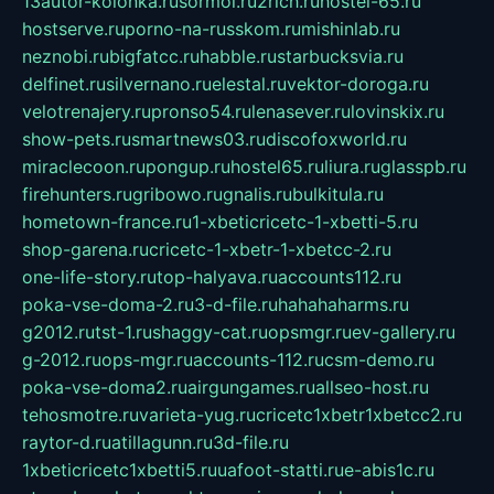
13autor-kolonka.ru
sormol.ru
2rich.ru
hostel-65.ru
hostserve.ru
porno-na-russkom.ru
mishinlab.ru
neznobi.ru
bigfatcc.ru
habble.ru
starbucksvia.ru
delfinet.ru
silvernano.ru
elestal.ru
vektor-doroga.ru
velotrenajery.ru
pronso54.ru
lenasever.ru
lovinskix.ru
show-pets.ru
smartnews03.ru
discofoxworld.ru
miraclecoon.ru
pongup.ru
hostel65.ru
liura.ru
glasspb.ru
firehunters.ru
gribowo.ru
gnalis.ru
bulkitula.ru
hometown-france.ru
1-xbeticricetc-1-xbetti-5.ru
shop-garena.ru
cricetc-1-xbetr-1-xbetcc-2.ru
one-life-story.ru
top-halyava.ru
accounts112.ru
poka-vse-doma-2.ru
3-d-file.ru
hahahaharms.ru
g2012.ru
tst-1.ru
shaggy-cat.ru
opsmgr.ru
ev-gallery.ru
g-2012.ru
ops-mgr.ru
accounts-112.ru
csm-demo.ru
poka-vse-doma2.ru
airgungames.ru
allseo-host.ru
tehosmotre.ru
varieta-yug.ru
cricetc1xbetr1xbetcc2.ru
raytor-d.ru
atillagunn.ru
3d-file.ru
1xbeticricetc1xbetti5.ru
uafoot-statti.ru
e-abis1c.ru