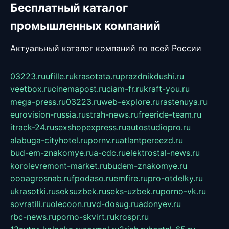
Бесплатный каталог
промышленных компаний
Актуальный каталог компаний по всей России
03223.ru
ufille.ru
krasotata.ru
prazdnikdushi.ru
veetbox.ru
cinemapost.ru
ciam-fr.ru
kraft-you.ru
mega-press.ru
03223.ru
web-explore.ru
rastenuya.ru
eurovision-russia.ru
strah-news.ru
freeride-team.ru
itrack-24.ru
sexshopexpress.ru
autostudiopro.ru
alabuga-cityhotel.ru
pornv.ru
atlantpereezd.ru
bud-em-znakomye.ru
a-cdc.ru
elektrostal-news.ru
korolevremont-market.ru
budem-znakomye.ru
oooagrosnab.ru
fpodaso.ru
emfire.ru
pro-otdelky.ru
ukrasotki.ru
seksuzbek.ru
seks-uzbek.ru
porno-vk.ru
sovratili.ru
olecoon.ru
vd-dosug.ru
adonyev.ru
rbc-news.ru
porno-skvirt.ru
krospr.ru