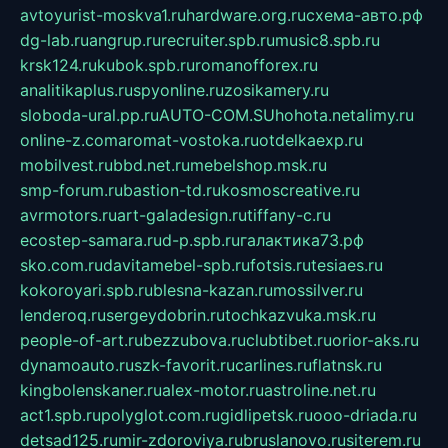
avtoyurist-moskva1.ru
hardware.org.ru
схема-авто.рф
dg-lab.ru
angrup.ru
recruiter.spb.ru
music8.spb.ru
krsk124.ru
kubok.spb.ru
romanofforex.ru
analitikaplus.ru
spyonline.ru
zosikamery.ru
sloboda-ural.pp.ru
AUTO-COM.SU
hohota.net
alimy.ru
online-z.com
aromat-vostoka.ru
otdelkaexp.ru
mobilvest.ru
bbd.net.ru
mebelshop.msk.ru
smp-forum.ru
bastion-td.ru
kosmoscreative.ru
avrmotors.ru
art-galadesign.ru
tiffany-c.ru
ecostep-samara.ru
d-p.spb.ru
галактика73.рф
sko.com.ru
davitamebel-spb.ru
fotsis.ru
tesiaes.ru
kokoroyari.spb.ru
blesna-kazan.ru
mossilver.ru
lenderoq.ru
sergeydobrin.ru
tochkazvuka.msk.ru
people-of-art.ru
bezzubova.ru
clubtibet.ru
orior-aks.ru
dynamoauto.ru
szk-favorit.ru
carlines.ru
flatnsk.ru
kingbolenskaner.ru
alex-motor.ru
astroline.net.ru
act1.spb.ru
polyglot.com.ru
gidlipetsk.ru
ooo-driada.ru
detsad125.ru
mir-zdoroviya.ru
bruslanovo.ru
siterem.ru