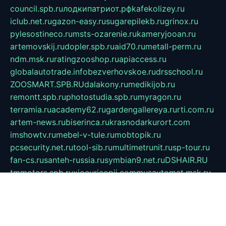
council.spb.ru
лодкипатриот.рф
kafekolizey.ru
iclub.net.ru
gazon-easy.ru
sugarepilekb.ru
grinox.ru
pylesostineco.ru
msts-ozarenie.ru
kameryjooan.ru
artemovskij.ru
dopler.spb.ru
aid70.ru
metall-perm.ru
ndm.msk.ru
ratingzooshop.ru
apiaccess.ru
globalautotrade.info
bezverhovskoe.ru
drsschool.ru
ZOOSMART.SPB.RU
dalakony.ru
medikijob.ru
remontt.spb.ru
photostudia.spb.ru
myragon.ru
terramia.ru
academy62.ru
gardengallereya.ru
rti.com.ru
artem-news.ru
biserinca.ru
krasnodarkurort.com
imshowtv.ru
mebel-v-tule.ru
mobtopik.ru
pcsecurity.net.ru
tool-sib.ru
multimetrunit.ru
sp-tour.ru
fan-cs.ru
santeh-russia.ru
symbian9.net.ru
DSHAIR.RU
tmmotors.spb.ru
xjocuricopii.com
musavtomat.msk.ru
obustrojdom.ru
sovetcik.ru
ybaranovskaya.ru
ppknews.ru
cult-alshei.ru
JAPANRUSSIA.RU
proekciyamebel.ru
imper-finans.ru
rim.org.ru
glamourai.ru
brassminus.ru
zabor-pro.ru
ftn.pp.ru