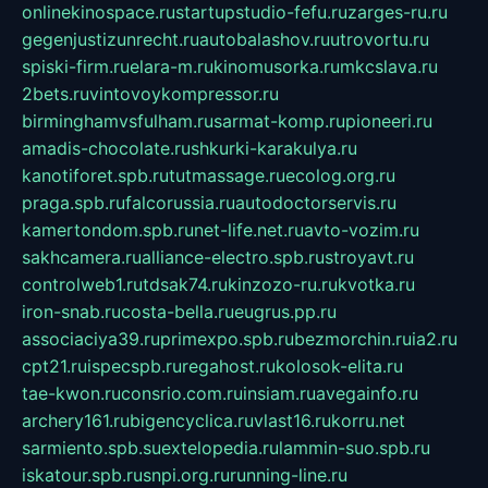
onlinekinospace.ru
startupstudio-fefu.ru
zarges-ru.ru
gegenjustizunrecht.ru
autobalashov.ru
utrovortu.ru
spiski-firm.ru
elara-m.ru
kinomusorka.ru
mkcslava.ru
2bets.ru
vintovoykompressor.ru
birminghamvsfulham.ru
sarmat-komp.ru
pioneeri.ru
amadis-chocolate.ru
shkurki-karakulya.ru
kanotiforet.spb.ru
tutmassage.ru
ecolog.org.ru
praga.spb.ru
falcorussia.ru
autodoctorservis.ru
kamertondom.spb.ru
net-life.net.ru
avto-vozim.ru
sakhcamera.ru
alliance-electro.spb.ru
stroyavt.ru
controlweb1.ru
tdsak74.ru
kinzozo-ru.ru
kvotka.ru
iron-snab.ru
costa-bella.ru
eugrus.pp.ru
associaciya39.ru
primexpo.spb.ru
bezmorchin.ru
ia2.ru
cpt21.ru
ispecspb.ru
regahost.ru
kolosok-elita.ru
tae-kwon.ru
consrio.com.ru
insiam.ru
avegainfo.ru
archery161.ru
bigencyclica.ru
vlast16.ru
korru.net
sarmiento.spb.su
extelopedia.ru
lammin-suo.spb.ru
iskatour.spb.ru
snpi.org.ru
running-line.ru