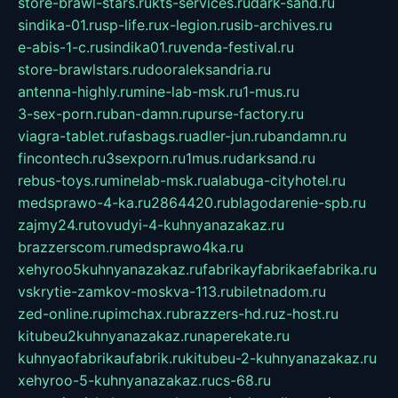
store-brawl-stars.ru
kts-services.ru
dark-sand.ru
sindika-01.ru
sp-life.ru
x-legion.ru
sib-archives.ru
e-abis-1-c.ru
sindika01.ru
venda-festival.ru
store-brawlstars.ru
dooraleksandria.ru
antenna-highly.ru
mine-lab-msk.ru
1-mus.ru
3-sex-porn.ru
ban-damn.ru
purse-factory.ru
viagra-tablet.ru
fasbags.ru
adler-jun.ru
bandamn.ru
fincontech.ru
3sexporn.ru
1mus.ru
darksand.ru
rebus-toys.ru
minelab-msk.ru
alabuga-cityhotel.ru
medsprawo-4-ka.ru
2864420.ru
blagodarenie-spb.ru
zajmy24.ru
tovudyi-4-kuhnyanazakaz.ru
brazzerscom.ru
medsprawo4ka.ru
xehyroo5kuhnyanazakaz.ru
fabrikayfabrikaefabrika.ru
vskrytie-zamkov-moskva-113.ru
biletnadom.ru
zed-online.ru
pimchax.ru
brazzers-hd.ru
z-host.ru
kitubeu2kuhnyanazakaz.ru
naperekate.ru
kuhnyaofabrikaufabrik.ru
kitubeu-2-kuhnyanazakaz.ru
xehyroo-5-kuhnyanazakaz.ru
cs-68.ru