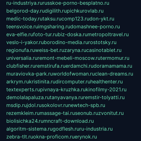
ru-industriya.ru
russkoe-porno-besplatno.ru
belgorod-day.ru
digilith.ru
pichkurovlab.ru
medic-today.ru
taksu.ru
comp123.ru
don-ykt.ru
teensvoice.ru
imgsharing.ru
domashnee-porno.ru
eva-elfie.ru
foto-tur.ru
biz-doska.ru
metropoltravel.ru
veslo-i-yakor.ru
borodino-media.ru
rostotsky.ru
regionufa.ru
weiss-bet.ru
zaryna.ru
casinotablet.ru
universalia.ru
remont-mebeli-moscow.ru
termomur.ru
clubfisher.ru
remstirufa.ru
erdamchi.ru
doramamama.ru
muraviovka-park.ru
worldofwoman.ru
clean-dreams.ru
arkrym.ru
kristinita.ru
dircomputer.ru
healthenter.ru
textexperts.ru
pivnaya-kruzhka.ru
kinofilmy-2021.ru
demolalapaluza.ru
tanyavanya.ru
remstir-tolyatti.ru
msdip.ru
jdol.ru
sokolovr.ru
newtech-spb.ru
rezemkleim.ru
massage-tai.ru
seonub.ru
zvonitut.ru
biolisichka24.ru
mncraft-download.ru
algoritm-sistema.ru
godflesh.ru
ru-industria.ru
zebra-tlt.ru
okna-proficom.ru
erynok.ru