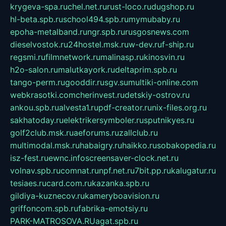
krygeva-spa.ru
chel.net.ru
rust-loco.ru
dugshop.ru
hl-beta.spb.ru
school494.spb.ru
mymubaby.ru
epoha-metalband.ru
ngr.spb.ru
rusgosnews.com
dieselvostok.ru
24hostel.msk.ru
w-dev.ru
f-ship.ru
regsmi.ru
filmnetwork.ru
malinasp.ru
kinosvin.ru
h2o-salon.ru
malutkayork.ru
deltaprim.spb.ru
tango-perm.ru
gooddir.ru
sgv.su
multiki-online.com
webkrasotki.com
cherinvest.ru
detskiy-ostrov.ru
ankou.spb.ru
alvesta1.ru
pdf-creator.ru
nix-files.org.ru
sakhatoday.ru
elektrikersymboler.ru
sputnikyes.ru
golf2club.msk.ru
aeforums.ru
zallclub.ru
multimodal.msk.ru
habaigry.ru
haikko.ru
sobakopedia.ru
isz-fest.ru
ewnc.info
screensaver-clock.net.ru
volnav.spb.ru
comnat.ru
npf.net.ru
7bit.pp.ru
kalugatur.ru
tesiaes.ru
card.com.ru
kazanka.spb.ru
gildiya-kuznecov.ru
kameryboavision.ru
griffoncom.spb.ru
fabrika-emotsiy.ru
PARK-MATROSOVA.RU
agat.spb.ru