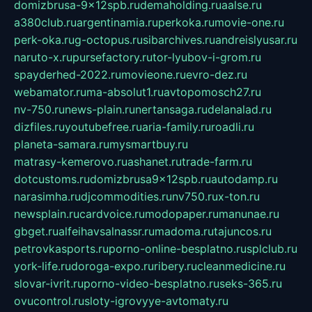
domizbrusa-9x12spb.ru
demaholding.ru
aalse.ru
a380club.ru
argentinamia.ru
perkoka.ru
movie-one.ru
perk-oka.ru
g-octopus.ru
sibarchives.ru
andreislyusar.ru
naruto-x.ru
pursefactory.ru
tor-lyubov-i-grom.ru
spayderhed-2022.ru
movieone.ru
evro-dez.ru
webamator.ru
ma-absolut1.ru
avtopomosch27.ru
nv-750.ru
news-plain.ru
nertansaga.ru
delanalad.ru
dizfiles.ru
youtubefree.ru
aria-family.ru
roadli.ru
planeta-samara.ru
mysmartbuy.ru
matrasy-kemerovo.ru
ashanet.ru
trade-farm.ru
dotcustoms.ru
domizbrusa9x12spb.ru
autodamp.ru
narasimha.ru
djcommodities.ru
nv750.ru
x-ton.ru
newsplain.ru
cardvoice.ru
modopaper.ru
manunae.ru
gbget.ru
alfeihavsalnassr.ru
madoma.ru
tajuncos.ru
petrovkasports.ru
porno-online-besplatno.ru
splclub.ru
york-life.ru
doroga-expo.ru
ribery.ru
cleanmedicine.ru
slovar-ivrit.ru
porno-video-besplatno.ru
seks-365.ru
ovucontrol.ru
sloty-igrovyye-avtomaty.ru