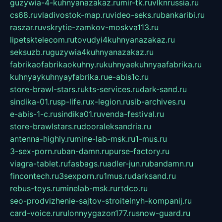
guzywia-4-kuhnyanazakaz.ru
mir-tk.ru
vlknrussia.ru
cs68.ru
vladivostok-map.ru
video-seks.ru
bankaribi.ru
raszar.ru
vskrytie-zamkov-moskva113.ru
lipetsktelecom.ru
tovudyi4kuhnyanazakaz.ru
seksuzb.ru
guzywia4kuhnyanazakaz.ru
fabrikaofabrikaokuhny.ru
kuhnyaekuhnyaafabrika.ru
kuhnyaykuhnyayfabrika.ru
e-abis1c.ru
store-brawl-stars.ru
kts-services.ru
dark-sand.ru
sindika-01.ru
sp-life.ru
x-legion.ru
sib-archives.ru
e-abis-1-c.ru
sindika01.ru
venda-festival.ru
store-brawlstars.ru
dooraleksandria.ru
antenna-highly.ru
mine-lab-msk.ru
1-mus.ru
3-sex-porn.ru
ban-damn.ru
purse-factory.ru
viagra-tablet.ru
fasbags.ru
adler-jun.ru
bandamn.ru
fincontech.ru
3sexporn.ru
1mus.ru
darksand.ru
rebus-toys.ru
minelab-msk.ru
rtdco.ru
seo-prodvizhenie-sajtov-stroitelnyh-kompanij.ru
card-voice.ru
rulonnyygazon177.ru
snow-guard.ru