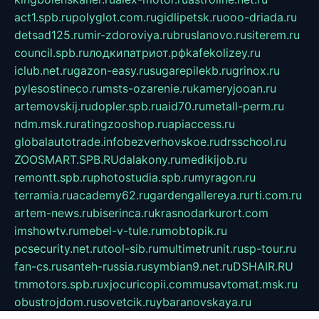
act1.spb.ru
polyglot.com.ru
gidlipetsk.ru
ooo-driada.ru
detsad125.ru
mir-zdoroviya.ru
bruslanovo.ru
siterem.ru
council.spb.ru
лодкипатриот.рф
kafekolizey.ru
iclub.net.ru
gazon-easy.ru
sugarepilekb.ru
grinox.ru
pylesostineco.ru
msts-ozarenie.ru
kameryjooan.ru
artemovskij.ru
dopler.spb.ru
aid70.ru
metall-perm.ru
ndm.msk.ru
ratingzooshop.ru
apiaccess.ru
globalautotrade.info
bezverhovskoe.ru
drsschool.ru
ZOOSMART.SPB.RU
dalakony.ru
medikijob.ru
remontt.spb.ru
photostudia.spb.ru
myragon.ru
terramia.ru
academy62.ru
gardengallereya.ru
rti.com.ru
artem-news.ru
biserinca.ru
krasnodarkurort.com
imshowtv.ru
mebel-v-tule.ru
mobtopik.ru
pcsecurity.net.ru
tool-sib.ru
multimetrunit.ru
sp-tour.ru
fan-cs.ru
santeh-russia.ru
symbian9.net.ru
DSHAIR.RU
tmmotors.spb.ru
xjocuricopii.com
musavtomat.msk.ru
obustrojdom.ru
sovetcik.ru
ybaranovskaya.ru