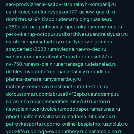
seo-prodvizhenie-sajtov-stroitelnyh-kompanij.ru
card-voice.ru
rulonnyygazon177.ru
snow-guard.ru
domizbrusa-9x12spb.ru
demaholding.ru
aalse.ru
a380club.ru
argentinamia.ru
perkoka.ru
movie-one.ru
perk-oka.ru
g-octopus.ru
sibarchives.ru
andreislyusar.ru
naruto-x.ru
pursefactory.ru
tor-lyubov-i-grom.ru
spayderhed-2022.ru
movieone.ru
evro-dez.ru
webamator.ru
ma-absolut1.ru
avtopomosch27.ru
nv-750.ru
news-plain.ru
nertansaga.ru
delanalad.ru
dizfiles.ru
youtubefree.ru
aria-family.ru
roadli.ru
planeta-samara.ru
mysmartbuy.ru
matrasy-kemerovo.ru
ashanet.ru
trade-farm.ru
dotcustoms.ru
domizbrusa9x12spb.ru
autodamp.ru
narasimha.ru
djcommodities.ru
nv750.ru
x-ton.ru
newsplain.ru
cardvoice.ru
modopaper.ru
manunae.ru
gbget.ru
alfeihavsalnassr.ru
madoma.ru
tajuncos.ru
petrovkasports.ru
porno-online-besplatno.ru
splclub.ru
york-life.ru
doroga-expo.ru
ribery.ru
cleanmedicine.ru