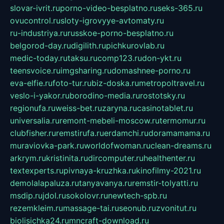
slovar-ivrit.ru
porno-video-besplatno.ru
seks-365.ru
ovucontrol.ru
sloty-igrovyye-avtomaty.ru
ru-industriya.ru
russkoe-porno-besplatno.ru
belgorod-day.ru
digilith.ru
pichkurovlab.ru
medic-today.ru
taksu.ru
comp123.ru
don-ykt.ru
teensvoice.ru
imgsharing.ru
domashnee-porno.ru
eva-elfie.ru
foto-tur.ru
biz-doska.ru
metropoltravel.ru
veslo-i-yakor.ru
borodino-media.ru
rostotsky.ru
regionufa.ru
weiss-bet.ru
zaryna.ru
casinotablet.ru
universalia.ru
remont-mebeli-moscow.ru
termomur.ru
clubfisher.ru
remstirufa.ru
erdamchi.ru
doramamama.ru
muraviovka-park.ru
worldofwoman.ru
clean-dreams.ru
arkrym.ru
kristinita.ru
dircomputer.ru
healthenter.ru
textexperts.ru
pivnaya-kruzhka.ru
kinofilmy-2021.ru
demolalapaluza.ru
tanyavanya.ru
remstir-tolyatti.ru
msdip.ru
jdol.ru
sokolovr.ru
newtech-spb.ru
rezemkleim.ru
massage-tai.ru
seonub.ru
zvonitut.ru
biolisichka24.ru
mncraft-download.ru