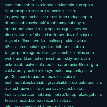
sarmiento.spb.su
extelopedia.ru
lammin-suo.spb.ru
iskatour.spb.ru
snpi.org.ru
running-line.ru
krygeva-spa.ru
chel.net.ru
rust-loco.ru
dugshop.ru
hl-beta.spb.ru
school494.spb.ru
mymubaby.ru
epoha-metalband.ru
ngr.spb.ru
rusgosnews.com
dieselvostok.ru
24hostel.msk.ru
w-dev.ru
f-ship.ru
regsmi.ru
filmnetwork.ru
malinasp.ru
kinosvin.ru
h2o-salon.ru
malutkayork.ru
deltaprim.spb.ru
tango-perm.ru
gooddir.ru
sgv.su
multiki-online.com
webkrasotki.com
cherinvest.ru
detskiy-ostrov.ru
ankou.spb.ru
alvesta1.ru
pdf-creator.ru
nix-files.org.ru
sakhatoday.ru
elektrikersymboler.ru
sputnikyes.ru
golf2club.msk.ru
aeforums.ru
zallclub.ru
multimodal.msk.ru
habaigry.ru
haikko.ru
sobakopedia.ru
isz-fest.ru
ewnc.info
screensaver-clock.net.ru
volnav.spb.ru
comnat.ru
npf.net.ru
7bit.pp.ru
kalugatur.ru
tesiaes.ru
card.com.ru
kazanka.spb.ru
gildiya-kuznecov.ru
kameryboavision.ru