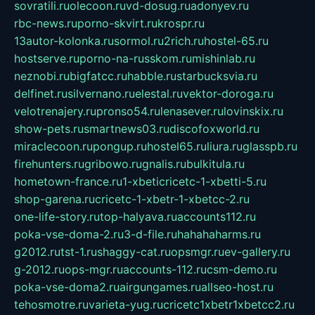
sovratili.ru
olecoon.ru
vd-dosug.ru
adonyev.ru
rbc-news.ru
porno-skvirt.ru
krospr.ru
13autor-kolonka.ru
sormol.ru
2rich.ru
hostel-65.ru
hostserve.ru
porno-na-russkom.ru
mishinlab.ru
neznobi.ru
bigfatcc.ru
habble.ru
starbucksvia.ru
delfinet.ru
silvernano.ru
elestal.ru
vektor-doroga.ru
velotrenajery.ru
pronso54.ru
lenasever.ru
lovinskix.ru
show-pets.ru
smartnews03.ru
discofoxworld.ru
miraclecoon.ru
pongup.ru
hostel65.ru
liura.ru
glasspb.ru
firehunters.ru
gribowo.ru
gnalis.ru
bulkitula.ru
hometown-france.ru
1-xbeticricetc-1-xbetti-5.ru
shop-garena.ru
cricetc-1-xbetr-1-xbetcc-2.ru
one-life-story.ru
top-halyava.ru
accounts112.ru
poka-vse-doma-2.ru
3-d-file.ru
hahahaharms.ru
g2012.ru
tst-1.ru
shaggy-cat.ru
opsmgr.ru
ev-gallery.ru
g-2012.ru
ops-mgr.ru
accounts-112.ru
csm-demo.ru
poka-vse-doma2.ru
airgungames.ru
allseo-host.ru
tehosmotre.ru
varieta-yug.ru
cricetc1xbetr1xbetcc2.ru