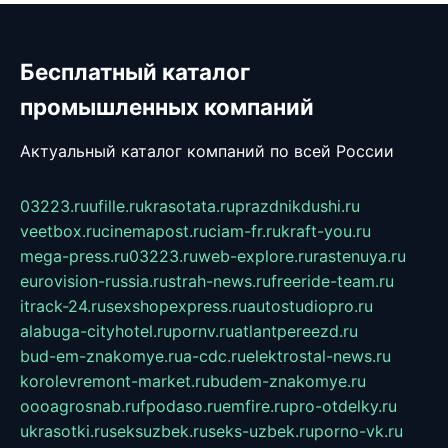
Бесплатный каталог
промышленных компаний
Актуальный каталог компаний по всей России
03223.ru
ufille.ru
krasotata.ru
prazdnikdushi.ru
veetbox.ru
cinemapost.ru
ciam-fr.ru
kraft-you.ru
mega-press.ru
03223.ru
web-explore.ru
rastenuya.ru
eurovision-russia.ru
strah-news.ru
freeride-team.ru
itrack-24.ru
sexshopexpress.ru
autostudiopro.ru
alabuga-cityhotel.ru
pornv.ru
atlantpereezd.ru
bud-em-znakomye.ru
a-cdc.ru
elektrostal-news.ru
korolevremont-market.ru
budem-znakomye.ru
oooagrosnab.ru
fpodaso.ru
emfire.ru
pro-otdelky.ru
ukrasotki.ru
seksuzbek.ru
seks-uzbek.ru
porno-vk.ru