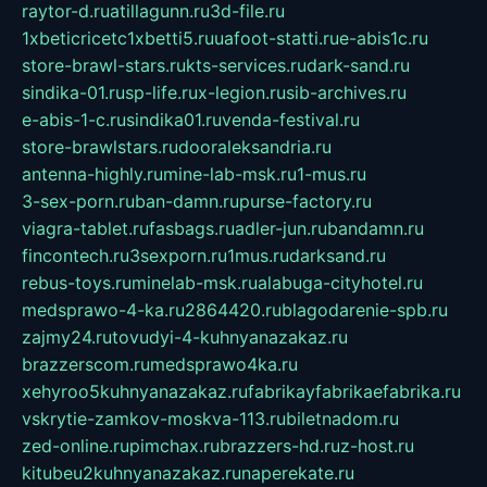
raytor-d.ru
atillagunn.ru
3d-file.ru
1xbeticricetc1xbetti5.ru
uafoot-statti.ru
e-abis1c.ru
store-brawl-stars.ru
kts-services.ru
dark-sand.ru
sindika-01.ru
sp-life.ru
x-legion.ru
sib-archives.ru
e-abis-1-c.ru
sindika01.ru
venda-festival.ru
store-brawlstars.ru
dooraleksandria.ru
antenna-highly.ru
mine-lab-msk.ru
1-mus.ru
3-sex-porn.ru
ban-damn.ru
purse-factory.ru
viagra-tablet.ru
fasbags.ru
adler-jun.ru
bandamn.ru
fincontech.ru
3sexporn.ru
1mus.ru
darksand.ru
rebus-toys.ru
minelab-msk.ru
alabuga-cityhotel.ru
medsprawo-4-ka.ru
2864420.ru
blagodarenie-spb.ru
zajmy24.ru
tovudyi-4-kuhnyanazakaz.ru
brazzerscom.ru
medsprawo4ka.ru
xehyroo5kuhnyanazakaz.ru
fabrikayfabrikaefabrika.ru
vskrytie-zamkov-moskva-113.ru
biletnadom.ru
zed-online.ru
pimchax.ru
brazzers-hd.ru
z-host.ru
kitubeu2kuhnyanazakaz.ru
naperekate.ru