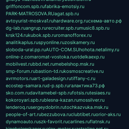
griffoncom.spb.ru
fabrika-emotsiy.ru
PARK-MATROSOVA.RU
agat.spb.ru
avtoyurist-moskva1.ru
hardware.org.ru
схема-авто.рф
dg-lab.ru
angrup.ru
recruiter.spb.ru
music8.spb.ru
krsk124.ru
kubok.spb.ru
romanofforex.ru
analitikaplus.ru
spyonline.ru
zosikamery.ru
sloboda-ural.pp.ru
AUTO-COM.SU
hohota.net
alimy.ru
online-z.com
aromat-vostoka.ru
otdelkaexp.ru
mobilvest.ru
bbd.net.ru
mebelshop.msk.ru
smp-forum.ru
bastion-td.ru
kosmoscreative.ru
avrmotors.ru
art-galadesign.ru
tiffany-c.ru
ecostep-samara.ru
d-p.spb.ru
галактика73.рф
sko.com.ru
davitamebel-spb.ru
fotsis.ru
tesiaes.ru
kokoroyari.spb.ru
blesna-kazan.ru
mossilver.ru
lenderoq.ru
sergeydobrin.ru
tochkazvuka.msk.ru
people-of-art.ru
bezzubova.ru
clubtibet.ru
orior-aks.ru
dynamoauto.ru
szk-favorit.ru
carlines.ru
flatnsk.ru
kingbolenskaner.ru
alex-motor.ru
astroline.net.ru