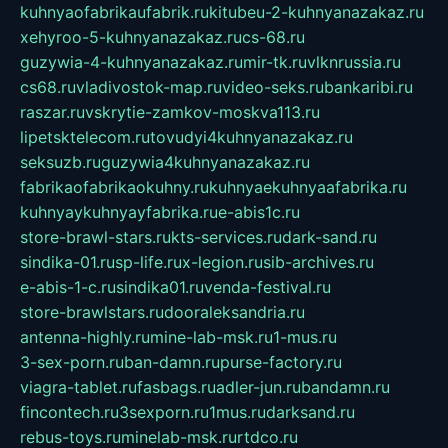
kuhnyaofabrikaufabrik.ru
kitubeu-2-kuhnyanazakaz.ru
xehyroo-5-kuhnyanazakaz.ru
cs-68.ru
guzywia-4-kuhnyanazakaz.ru
mir-tk.ru
vlknrussia.ru
cs68.ru
vladivostok-map.ru
video-seks.ru
bankaribi.ru
raszar.ru
vskrytie-zamkov-moskva113.ru
lipetsktelecom.ru
tovudyi4kuhnyanazakaz.ru
seksuzb.ru
guzywia4kuhnyanazakaz.ru
fabrikaofabrikaokuhny.ru
kuhnyaekuhnyaafabrika.ru
kuhnyaykuhnyayfabrika.ru
e-abis1c.ru
store-brawl-stars.ru
kts-services.ru
dark-sand.ru
sindika-01.ru
sp-life.ru
x-legion.ru
sib-archives.ru
e-abis-1-c.ru
sindika01.ru
venda-festival.ru
store-brawlstars.ru
dooraleksandria.ru
antenna-highly.ru
mine-lab-msk.ru
1-mus.ru
3-sex-porn.ru
ban-damn.ru
purse-factory.ru
viagra-tablet.ru
fasbags.ru
adler-jun.ru
bandamn.ru
fincontech.ru
3sexporn.ru
1mus.ru
darksand.ru
rebus-toys.ru
minelab-msk.ru
rtdco.ru