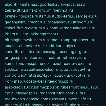
algoritm-sistema.ru
godflesh.ru
ru-industria.ru
zebra-tlt.ru
okna-proficom.ru
erynok.ru
onlinekinospace.ru
startupstudio-fefu.ru
zarges-ru.ru
gegenjustizunrecht.ru
autobalashov.ru
utrovortu.ru
spiski-firm.ru
elara-m.ru
kinomusorka.ru
mkcslava.ru
2bets.ru
vintovoykompressor.ru
birminghamvsfulham.ru
sarmat-komp.ru
pioneeri.ru
amadis-chocolate.ru
shkurki-karakulya.ru
kanotiforet.spb.ru
tutmassage.ru
ecolog.org.ru
praga.spb.ru
falcorussia.ru
autodoctorservis.ru
kamertondom.spb.ru
net-life.net.ru
avto-vozim.ru
sakhcamera.ru
alliance-electro.spb.ru
stroyavt.ru
controlweb1.ru
tdsak74.ru
kinzozo-ru.ru
kvotka.ru
iron-snab.ru
costa-bella.ru
eugrus.pp.ru
associaciya39.ru
primexpo.spb.ru
bezmorchin.ru
ia2.ru
cpt21.ru
ispecspb.ru
regahost.ru
kolosok-elita.ru
tae-kwon.ru
consrio.com.ru
insiam.ru
avegainfo.ru
archery161.ru
bigencyclica.ru
vlast16.ru
korru.net