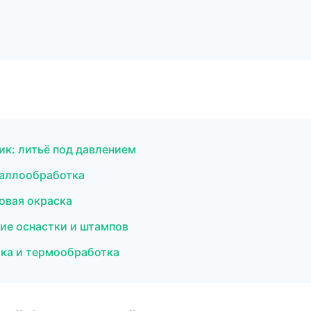
тик: литьё под давлением
таллообработка
овая окраска
ие оснастки и штампов
йка и термообработка