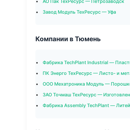
АО Пак ТехРесурс — Петрозаводск
Завод Модуль ТехРесурс — Уфа
Компании в Тюмень
Фабрика TechPlant Industrial — Плас
ПК Энерго ТехРесурс — Листо- и ме
ООО Мехатроника Модуль — Порошк
ЗАО Точмаш ТехРесурс — Изготовлен
Фабрика Assembly TechPlant — Лите