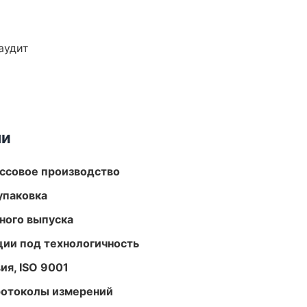
аудит
ми
ассовое производство
упаковка
ного выпуска
ции под технологичность
ия, ISO 9001
ротоколы измерений