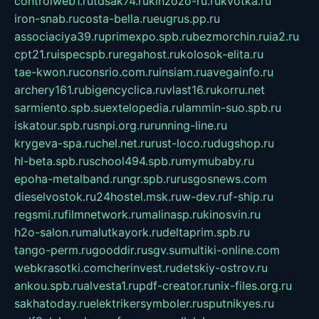
controlweb1.ru
tdsak74.ru
kinzozo-ru.ru
kvotka.ru
iron-snab.ru
costa-bella.ru
eugrus.pp.ru
associaciya39.ru
primexpo.spb.ru
bezmorchin.ru
ia2.ru
cpt21.ru
ispecspb.ru
regahost.ru
kolosok-elita.ru
tae-kwon.ru
consrio.com.ru
insiam.ru
avegainfo.ru
archery161.ru
bigencyclica.ru
vlast16.ru
korru.net
sarmiento.spb.su
extelopedia.ru
lammin-suo.spb.ru
iskatour.spb.ru
snpi.org.ru
running-line.ru
krygeva-spa.ru
chel.net.ru
rust-loco.ru
dugshop.ru
hl-beta.spb.ru
school494.spb.ru
mymubaby.ru
epoha-metalband.ru
ngr.spb.ru
rusgosnews.com
dieselvostok.ru
24hostel.msk.ru
w-dev.ru
f-ship.ru
regsmi.ru
filmnetwork.ru
malinasp.ru
kinosvin.ru
h2o-salon.ru
malutkayork.ru
deltaprim.spb.ru
tango-perm.ru
gooddir.ru
sgv.su
multiki-online.com
webkrasotki.com
cherinvest.ru
detskiy-ostrov.ru
ankou.spb.ru
alvesta1.ru
pdf-creator.ru
nix-files.org.ru
sakhatoday.ru
elektrikersymboler.ru
sputnikyes.ru