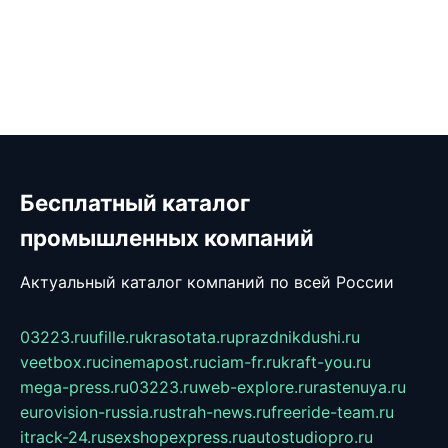
Бесплатный каталог
промышленных компаний
Актуальный каталог компаний по всей России
03223.ru
ufille.ru
krasotata.ru
prazdnikdushi.ru
veetbox.ru
cinemapost.ru
ciam-fr.ru
kraft-you.ru
mega-press.ru
03223.ru
web-explore.ru
rastenuya.ru
eurovision-russia.ru
strah-news.ru
freeride-team.ru
itrack-24.ru
sexshopexpress.ru
autostudiopro.ru