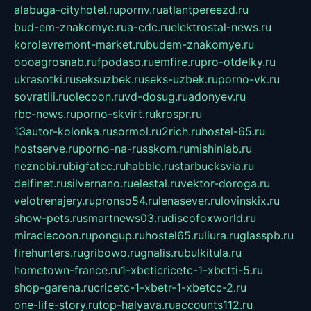
alabuga-cityhotel.ru
pornv.ru
atlantpereezd.ru
bud-em-znakomye.ru
a-cdc.ru
elektrostal-news.ru
korolevremont-market.ru
budem-znakomye.ru
oooagrosnab.ru
fpodaso.ru
emfire.ru
pro-otdelky.ru
ukrasotki.ru
seksuzbek.ru
seks-uzbek.ru
porno-vk.ru
sovratili.ru
olecoon.ru
vd-dosug.ru
adonyev.ru
rbc-news.ru
porno-skvirt.ru
krospr.ru
13autor-kolonka.ru
sormol.ru
2rich.ru
hostel-65.ru
hostserve.ru
porno-na-russkom.ru
mishinlab.ru
neznobi.ru
bigfatcc.ru
habble.ru
starbucksvia.ru
delfinet.ru
silvernano.ru
elestal.ru
vektor-doroga.ru
velotrenajery.ru
pronso54.ru
lenasever.ru
lovinskix.ru
show-pets.ru
smartnews03.ru
discofoxworld.ru
miraclecoon.ru
pongup.ru
hostel65.ru
liura.ru
glasspb.ru
firehunters.ru
gribowo.ru
gnalis.ru
bulkitula.ru
hometown-france.ru
1-xbeticricetc-1-xbetti-5.ru
shop-garena.ru
cricetc-1-xbetr-1-xbetcc-2.ru
one-life-story.ru
top-halyava.ru
accounts112.ru