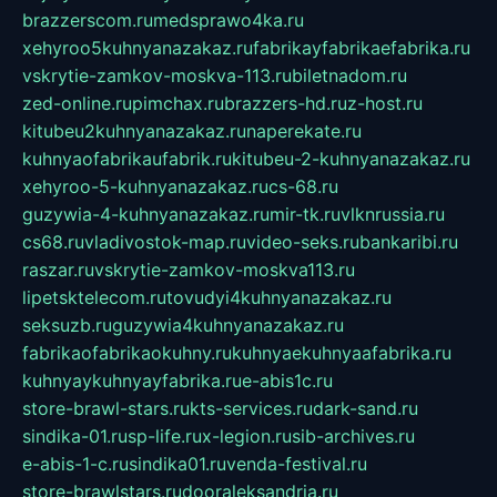
brazzerscom.ru
medsprawo4ka.ru
xehyroo5kuhnyanazakaz.ru
fabrikayfabrikaefabrika.ru
vskrytie-zamkov-moskva-113.ru
biletnadom.ru
zed-online.ru
pimchax.ru
brazzers-hd.ru
z-host.ru
kitubeu2kuhnyanazakaz.ru
naperekate.ru
kuhnyaofabrikaufabrik.ru
kitubeu-2-kuhnyanazakaz.ru
xehyroo-5-kuhnyanazakaz.ru
cs-68.ru
guzywia-4-kuhnyanazakaz.ru
mir-tk.ru
vlknrussia.ru
cs68.ru
vladivostok-map.ru
video-seks.ru
bankaribi.ru
raszar.ru
vskrytie-zamkov-moskva113.ru
lipetsktelecom.ru
tovudyi4kuhnyanazakaz.ru
seksuzb.ru
guzywia4kuhnyanazakaz.ru
fabrikaofabrikaokuhny.ru
kuhnyaekuhnyaafabrika.ru
kuhnyaykuhnyayfabrika.ru
e-abis1c.ru
store-brawl-stars.ru
kts-services.ru
dark-sand.ru
sindika-01.ru
sp-life.ru
x-legion.ru
sib-archives.ru
e-abis-1-c.ru
sindika01.ru
venda-festival.ru
store-brawlstars.ru
dooraleksandria.ru