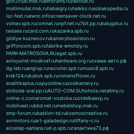
golf2club.msk.ru
aeforums.ru
zallclub.ru
multimodal.msk.ru
habaigry.ru
haikko.ru
sobakopedia.ru
isz-fest.ru
ewnc.info
screensaver-clock.net.ru
volnav.spb.ru
comnat.ru
npf.net.ru
7bit.pp.ru
kalugatur.ru
tesiaes.ru
card.com.ru
kazanka.spb.ru
gildiya-kuznecov.ru
kameryboavision.ru
griffoncom.spb.ru
fabrika-emotsiy.ru
PARK-MATROSOVA.RU
agat.spb.ru
avtoyurist-moskva1.ru
hardware.org.ru
схема-авто.рф
dg-lab.ru
angrup.ru
recruiter.spb.ru
music8.spb.ru
krsk124.ru
kubok.spb.ru
romanofforex.ru
analitikaplus.ru
spyonline.ru
zosikamery.ru
sloboda-ural.pp.ru
AUTO-COM.SU
hohota.net
alimy.ru
online-z.com
aromat-vostoka.ru
otdelkaexp.ru
mobilvest.ru
bbd.net.ru
mebelshop.msk.ru
smp-forum.ru
bastion-td.ru
kosmoscreative.ru
avrmotors.ru
art-galadesign.ru
tiffany-c.ru
ecostep-samara.ru
d-p.spb.ru
галактика73.рф