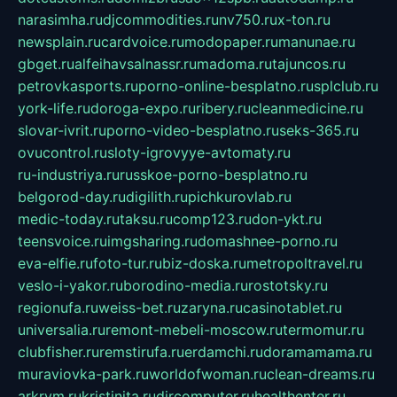
narasimha.ru
djcommodities.ru
nv750.ru
x-ton.ru
newsplain.ru
cardvoice.ru
modopaper.ru
manunae.ru
gbget.ru
alfeihavsalnassr.ru
madoma.ru
tajuncos.ru
petrovkasports.ru
porno-online-besplatno.ru
splclub.ru
york-life.ru
doroga-expo.ru
ribery.ru
cleanmedicine.ru
slovar-ivrit.ru
porno-video-besplatno.ru
seks-365.ru
ovucontrol.ru
sloty-igrovyye-avtomaty.ru
ru-industriya.ru
russkoe-porno-besplatno.ru
belgorod-day.ru
digilith.ru
pichkurovlab.ru
medic-today.ru
taksu.ru
comp123.ru
don-ykt.ru
teensvoice.ru
imgsharing.ru
domashnee-porno.ru
eva-elfie.ru
foto-tur.ru
biz-doska.ru
metropoltravel.ru
veslo-i-yakor.ru
borodino-media.ru
rostotsky.ru
regionufa.ru
weiss-bet.ru
zaryna.ru
casinotablet.ru
universalia.ru
remont-mebeli-moscow.ru
termomur.ru
clubfisher.ru
remstirufa.ru
erdamchi.ru
doramamama.ru
muraviovka-park.ru
worldofwoman.ru
clean-dreams.ru
arkrym.ru
kristinita.ru
dircomputer.ru
healthenter.ru