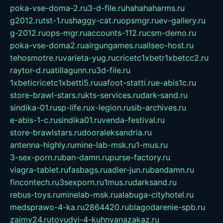
poka-vse-doma-2.ru
3-d-file.ru
hahahaharms.ru
g2012.ru
tst-1.ru
shaggy-cat.ru
opsmgr.ru
ev-gallery.ru
g-2012.ru
ops-mgr.ru
accounts-112.ru
csm-demo.ru
poka-vse-doma2.ru
airgungames.ru
allseo-host.ru
tehosmotre.ru
varieta-yug.ru
cricetc1xbetr1xbetcc2.ru
raytor-d.ru
atillagunn.ru
3d-file.ru
1xbeticricetc1xbetti5.ru
uafoot-statti.ru
e-abis1c.ru
store-brawl-stars.ru
kts-services.ru
dark-sand.ru
sindika-01.ru
sp-life.ru
x-legion.ru
sib-archives.ru
e-abis-1-c.ru
sindika01.ru
venda-festival.ru
store-brawlstars.ru
dooraleksandria.ru
antenna-highly.ru
mine-lab-msk.ru
1-mus.ru
3-sex-porn.ru
ban-damn.ru
purse-factory.ru
viagra-tablet.ru
fasbags.ru
adler-jun.ru
bandamn.ru
fincontech.ru
3sexporn.ru
1mus.ru
darksand.ru
rebus-toys.ru
minelab-msk.ru
alabuga-cityhotel.ru
medsprawo-4-ka.ru
2864420.ru
blagodarenie-spb.ru
zajmy24.ru
tovudyi-4-kuhnyanazakaz.ru