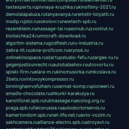
textexperts.ru
pivnaya-kruzhka.ru
kinofilmy-2021.ru
demolalapaluza.ru
tanyavanya.ru
remstir-tolyatti.ru
msdip.ru
jdol.ru
sokolovr.ru
newtech-spb.ru
rezemkleim.ru
massage-tai.ru
seonub.ru
zvonitut.ru
biolisichka24.ru
mncraft-download.ru
algoritm-sistema.ru
godflesh.ru
ru-industria.ru
zebra-tlt.ru
okna-proficom.ru
erynok.ru
onlinekinospace.ru
startupstudio-fefu.ru
zarges-ru.ru
gegenjustizunrecht.ru
autobalashov.ru
utrovortu.ru
spiski-firm.ru
elara-m.ru
kinomusorka.ru
mkcslava.ru
2bets.ru
vintovoykompressor.ru
birminghamvsfulham.ru
sarmat-komp.ru
pioneeri.ru
amadis-chocolate.ru
shkurki-karakulya.ru
kanotiforet.spb.ru
tutmassage.ru
ecolog.org.ru
praga.spb.ru
falcorussia.ru
autodoctorservis.ru
kamertondom.spb.ru
net-life.net.ru
avto-vozim.ru
sakhcamera.ru
alliance-electro.spb.ru
stroyavt.ru