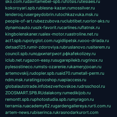
sko.com.ru
davitamebel-spb.ru
fotsis.ru
tesiaes.ru
kokoroyari.spb.ru
blesna-kazan.ru
mossilver.ru
lenderoq.ru
sergeydobrin.ru
tochkazvuka.msk.ru
people-of-art.ru
bezzubova.ru
clubtibet.ru
orior-aks.ru
dynamoauto.ru
szk-favorit.ru
carlines.ru
flatnsk.ru
kingbolenskaner.ru
alex-motor.ru
astroline.net.ru
act1.spb.ru
polyglot.com.ru
gidlipetsk.ru
ooo-driada.ru
detsad125.ru
mir-zdoroviya.ru
bruslanovo.ru
siterem.ru
council.spb.ru
лодкипатриот.рф
kafekolizey.ru
iclub.net.ru
gazon-easy.ru
sugarepilekb.ru
grinox.ru
pylesostineco.ru
msts-ozarenie.ru
kameryjooan.ru
artemovskij.ru
dopler.spb.ru
aid70.ru
metall-perm.ru
ndm.msk.ru
ratingzooshop.ru
apiaccess.ru
globalautotrade.info
bezverhovskoe.ru
drsschool.ru
ZOOSMART.SPB.RU
dalakony.ru
medikijob.ru
remontt.spb.ru
photostudia.spb.ru
myragon.ru
terramia.ru
academy62.ru
gardengallereya.ru
rti.com.ru
artem-news.ru
biserinca.ru
krasnodarkurort.com