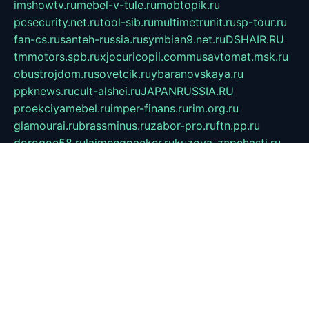
imshowtv.ru
mebel-v-tule.ru
mobtopik.ru
pcsecurity.net.ru
tool-sib.ru
multimetrunit.ru
sp-tour.ru
fan-cs.ru
santeh-russia.ru
symbian9.net.ru
DSHAIR.RU
tmmotors.spb.ru
xjocuricopii.com
musavtomat.msk.ru
obustrojdom.ru
sovetcik.ru
ybaranovskaya.ru
ppknews.ru
cult-alshei.ru
JAPANRUSSIA.RU
proekciyamebel.ru
imper-finans.ru
rim.org.ru
glamourai.ru
brassminus.ru
zabor-pro.ru
ftn.pp.ru
dorogoe58.ru
laimengpacker.ru
kuzova-zapchasti.ru
sageerp.ru
taxodrom.ru
dsrazvitie.ru
hardcity.net.ru
ratinghomegames.ru
topservice25.ru
gubernyan.ru
gtglasslined.ru
ii4.ru
tssport.spb.ru
andorra24.com
blackwallstreet.ru
oboimos.ru
optim-doors.com.ru
ikuch.ru
nycr.org.ru
npa21.ru
vremya-ch.spb.ru
desert000.ru
ivtorgi.ru
ifiori.ru
catalog-statei.ru
dcv.org.ru
spetsmaster174.ru
ipkameryhiseeu.ru
dum26.ru
ruspol.spb.ru
fr-opendp.ru
kam-solnyshko.ru
cheyenne-arapaho.ru
sevzapmetal.spb.ru