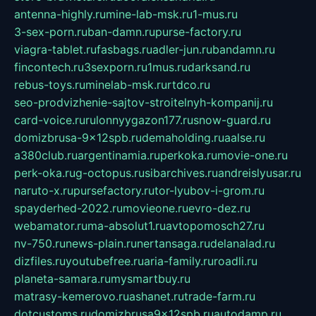
antenna-highly.ru
mine-lab-msk.ru
1-mus.ru
3-sex-porn.ru
ban-damn.ru
purse-factory.ru
viagra-tablet.ru
fasbags.ru
adler-jun.ru
bandamn.ru
fincontech.ru
3sexporn.ru
1mus.ru
darksand.ru
rebus-toys.ru
minelab-msk.ru
rtdco.ru
seo-prodvizhenie-sajtov-stroitelnyh-kompanij.ru
card-voice.ru
rulonnyygazon177.ru
snow-guard.ru
domizbrusa-9x12spb.ru
demaholding.ru
aalse.ru
a380club.ru
argentinamia.ru
perkoka.ru
movie-one.ru
perk-oka.ru
g-octopus.ru
sibarchives.ru
andreislyusar.ru
naruto-x.ru
pursefactory.ru
tor-lyubov-i-grom.ru
spayderhed-2022.ru
movieone.ru
evro-dez.ru
webamator.ru
ma-absolut1.ru
avtopomosch27.ru
nv-750.ru
news-plain.ru
nertansaga.ru
delanalad.ru
dizfiles.ru
youtubefree.ru
aria-family.ru
roadli.ru
planeta-samara.ru
mysmartbuy.ru
matrasy-kemerovo.ru
ashanet.ru
trade-farm.ru
dotcustoms.ru
domizbrusa9x12spb.ru
autodamp.ru