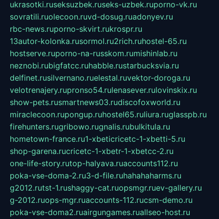
ukrasotki.ru
seksuzbek.ru
seks-uzbek.ru
porno-vk.ru
sovratili.ru
olecoon.ru
vd-dosug.ru
adonyev.ru
rbc-news.ru
porno-skvirt.ru
krospr.ru
13autor-kolonka.ru
sormol.ru
2rich.ru
hostel-65.ru
hostserve.ru
porno-na-russkom.ru
mishinlab.ru
neznobi.ru
bigfatcc.ru
habble.ru
starbucksvia.ru
delfinet.ru
silvernano.ru
elestal.ru
vektor-doroga.ru
velotrenajery.ru
pronso54.ru
lenasever.ru
lovinskix.ru
show-pets.ru
smartnews03.ru
discofoxworld.ru
miraclecoon.ru
pongup.ru
hostel65.ru
liura.ru
glasspb.ru
firehunters.ru
gribowo.ru
gnalis.ru
bulkitula.ru
hometown-france.ru
1-xbeticricetc-1-xbetti-5.ru
shop-garena.ru
cricetc-1-xbetr-1-xbetcc-2.ru
one-life-story.ru
top-halyava.ru
accounts112.ru
poka-vse-doma-2.ru
3-d-file.ru
hahahaharms.ru
g2012.ru
tst-1.ru
shaggy-cat.ru
opsmgr.ru
ev-gallery.ru
g-2012.ru
ops-mgr.ru
accounts-112.ru
csm-demo.ru
poka-vse-doma2.ru
airgungames.ru
allseo-host.ru