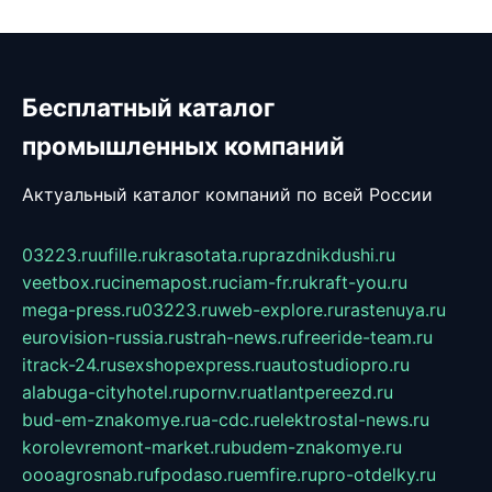
Бесплатный каталог
промышленных компаний
Актуальный каталог компаний по всей России
03223.ru
ufille.ru
krasotata.ru
prazdnikdushi.ru
veetbox.ru
cinemapost.ru
ciam-fr.ru
kraft-you.ru
mega-press.ru
03223.ru
web-explore.ru
rastenuya.ru
eurovision-russia.ru
strah-news.ru
freeride-team.ru
itrack-24.ru
sexshopexpress.ru
autostudiopro.ru
alabuga-cityhotel.ru
pornv.ru
atlantpereezd.ru
bud-em-znakomye.ru
a-cdc.ru
elektrostal-news.ru
korolevremont-market.ru
budem-znakomye.ru
oooagrosnab.ru
fpodaso.ru
emfire.ru
pro-otdelky.ru