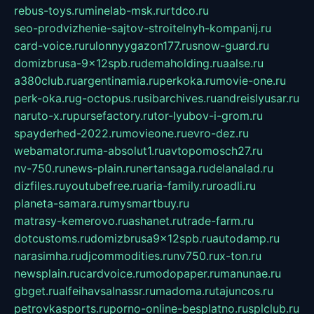
rebus-toys.ru
minelab-msk.ru
rtdco.ru
seo-prodvizhenie-sajtov-stroitelnyh-kompanij.ru
card-voice.ru
rulonnyygazon177.ru
snow-guard.ru
domizbrusa-9x12spb.ru
demaholding.ru
aalse.ru
a380club.ru
argentinamia.ru
perkoka.ru
movie-one.ru
perk-oka.ru
g-octopus.ru
sibarchives.ru
andreislyusar.ru
naruto-x.ru
pursefactory.ru
tor-lyubov-i-grom.ru
spayderhed-2022.ru
movieone.ru
evro-dez.ru
webamator.ru
ma-absolut1.ru
avtopomosch27.ru
nv-750.ru
news-plain.ru
nertansaga.ru
delanalad.ru
dizfiles.ru
youtubefree.ru
aria-family.ru
roadli.ru
planeta-samara.ru
mysmartbuy.ru
matrasy-kemerovo.ru
ashanet.ru
trade-farm.ru
dotcustoms.ru
domizbrusa9x12spb.ru
autodamp.ru
narasimha.ru
djcommodities.ru
nv750.ru
x-ton.ru
newsplain.ru
cardvoice.ru
modopaper.ru
manunae.ru
gbget.ru
alfeihavsalnassr.ru
madoma.ru
tajuncos.ru
petrovkasports.ru
porno-online-besplatno.ru
splclub.ru