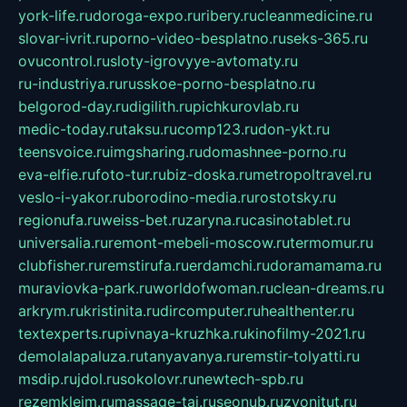
york-life.ru
doroga-expo.ru
ribery.ru
cleanmedicine.ru
slovar-ivrit.ru
porno-video-besplatno.ru
seks-365.ru
ovucontrol.ru
sloty-igrovyye-avtomaty.ru
ru-industriya.ru
russkoe-porno-besplatno.ru
belgorod-day.ru
digilith.ru
pichkurovlab.ru
medic-today.ru
taksu.ru
comp123.ru
don-ykt.ru
teensvoice.ru
imgsharing.ru
domashnee-porno.ru
eva-elfie.ru
foto-tur.ru
biz-doska.ru
metropoltravel.ru
veslo-i-yakor.ru
borodino-media.ru
rostotsky.ru
regionufa.ru
weiss-bet.ru
zaryna.ru
casinotablet.ru
universalia.ru
remont-mebeli-moscow.ru
termomur.ru
clubfisher.ru
remstirufa.ru
erdamchi.ru
doramamama.ru
muraviovka-park.ru
worldofwoman.ru
clean-dreams.ru
arkrym.ru
kristinita.ru
dircomputer.ru
healthenter.ru
textexperts.ru
pivnaya-kruzhka.ru
kinofilmy-2021.ru
demolalapaluza.ru
tanyavanya.ru
remstir-tolyatti.ru
msdip.ru
jdol.ru
sokolovr.ru
newtech-spb.ru
rezemkleim.ru
massage-tai.ru
seonub.ru
zvonitut.ru