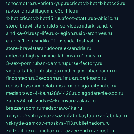
tehosmotre.ru
varieta-yug.ru
cricetc1xbetr1xbetcc2.ru
raytor-d.ru
atillagunn.ru
3d-file.ru
1xbeticricetc1xbetti5.ru
uafoot-statti.ru
e-abis1c.ru
store-brawl-stars.ru
kts-services.ru
dark-sand.ru
sindika-01.ru
sp-life.ru
x-legion.ru
sib-archives.ru
e-abis-1-c.ru
sindika01.ru
venda-festival.ru
store-brawlstars.ru
dooraleksandria.ru
antenna-highly.ru
mine-lab-msk.ru
1-mus.ru
3-sex-porn.ru
ban-damn.ru
purse-factory.ru
viagra-tablet.ru
fasbags.ru
adler-jun.ru
bandamn.ru
fincontech.ru
3sexporn.ru
1mus.ru
darksand.ru
rebus-toys.ru
minelab-msk.ru
alabuga-cityhotel.ru
medsprawo-4-ka.ru
2864420.ru
blagodarenie-spb.ru
zajmy24.ru
tovudyi-4-kuhnyanazakaz.ru
brazzerscom.ru
medsprawo4ka.ru
xehyroo5kuhnyanazakaz.ru
fabrikayfabrikaefabrika.ru
vskrytie-zamkov-moskva-113.ru
biletnadom.ru
zed-online.ru
pimchax.ru
brazzers-hd.ru
z-host.ru