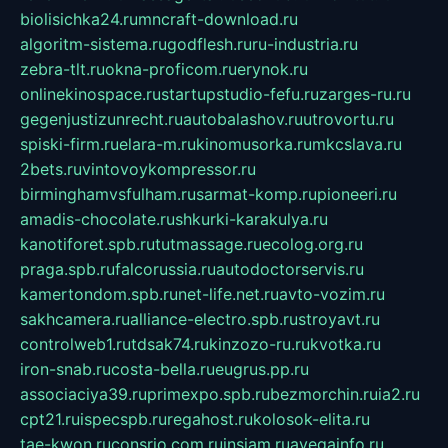
biolisichka24.ru
mncraft-download.ru
algoritm-sistema.ru
godflesh.ru
ru-industria.ru
zebra-tlt.ru
okna-proficom.ru
erynok.ru
onlinekinospace.ru
startupstudio-fefu.ru
zarges-ru.ru
gegenjustizunrecht.ru
autobalashov.ru
utrovortu.ru
spiski-firm.ru
elara-m.ru
kinomusorka.ru
mkcslava.ru
2bets.ru
vintovoykompressor.ru
birminghamvsfulham.ru
sarmat-komp.ru
pioneeri.ru
amadis-chocolate.ru
shkurki-karakulya.ru
kanotiforet.spb.ru
tutmassage.ru
ecolog.org.ru
praga.spb.ru
falcorussia.ru
autodoctorservis.ru
kamertondom.spb.ru
net-life.net.ru
avto-vozim.ru
sakhcamera.ru
alliance-electro.spb.ru
stroyavt.ru
controlweb1.ru
tdsak74.ru
kinzozo-ru.ru
kvotka.ru
iron-snab.ru
costa-bella.ru
eugrus.pp.ru
associaciya39.ru
primexpo.spb.ru
bezmorchin.ru
ia2.ru
cpt21.ru
ispecspb.ru
regahost.ru
kolosok-elita.ru
tae-kwon.ru
consrio.com.ru
insiam.ru
avegainfo.ru