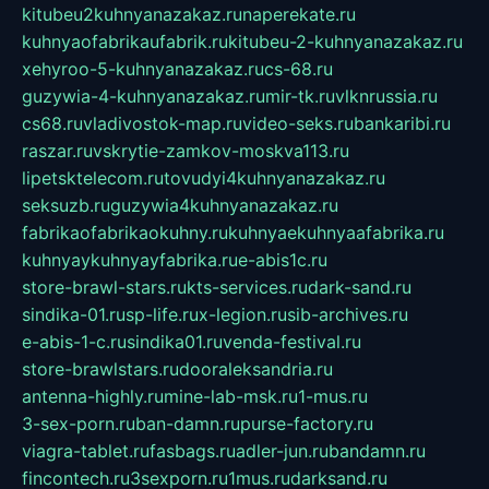
kitubeu2kuhnyanazakaz.ru
naperekate.ru
kuhnyaofabrikaufabrik.ru
kitubeu-2-kuhnyanazakaz.ru
xehyroo-5-kuhnyanazakaz.ru
cs-68.ru
guzywia-4-kuhnyanazakaz.ru
mir-tk.ru
vlknrussia.ru
cs68.ru
vladivostok-map.ru
video-seks.ru
bankaribi.ru
raszar.ru
vskrytie-zamkov-moskva113.ru
lipetsktelecom.ru
tovudyi4kuhnyanazakaz.ru
seksuzb.ru
guzywia4kuhnyanazakaz.ru
fabrikaofabrikaokuhny.ru
kuhnyaekuhnyaafabrika.ru
kuhnyaykuhnyayfabrika.ru
e-abis1c.ru
store-brawl-stars.ru
kts-services.ru
dark-sand.ru
sindika-01.ru
sp-life.ru
x-legion.ru
sib-archives.ru
e-abis-1-c.ru
sindika01.ru
venda-festival.ru
store-brawlstars.ru
dooraleksandria.ru
antenna-highly.ru
mine-lab-msk.ru
1-mus.ru
3-sex-porn.ru
ban-damn.ru
purse-factory.ru
viagra-tablet.ru
fasbags.ru
adler-jun.ru
bandamn.ru
fincontech.ru
3sexporn.ru
1mus.ru
darksand.ru