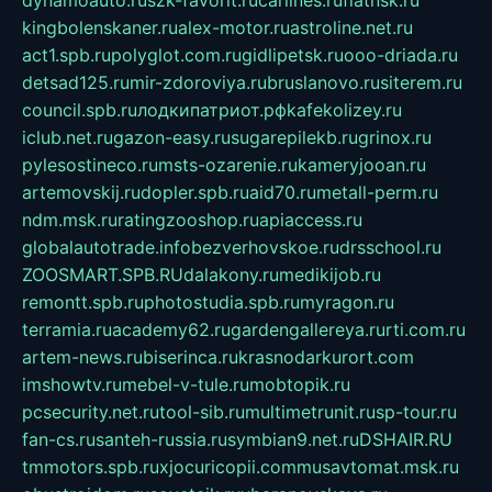
dynamoauto.ru
szk-favorit.ru
carlines.ru
flatnsk.ru
kingbolenskaner.ru
alex-motor.ru
astroline.net.ru
act1.spb.ru
polyglot.com.ru
gidlipetsk.ru
ooo-driada.ru
detsad125.ru
mir-zdoroviya.ru
bruslanovo.ru
siterem.ru
council.spb.ru
лодкипатриот.рф
kafekolizey.ru
iclub.net.ru
gazon-easy.ru
sugarepilekb.ru
grinox.ru
pylesostineco.ru
msts-ozarenie.ru
kameryjooan.ru
artemovskij.ru
dopler.spb.ru
aid70.ru
metall-perm.ru
ndm.msk.ru
ratingzooshop.ru
apiaccess.ru
globalautotrade.info
bezverhovskoe.ru
drsschool.ru
ZOOSMART.SPB.RU
dalakony.ru
medikijob.ru
remontt.spb.ru
photostudia.spb.ru
myragon.ru
terramia.ru
academy62.ru
gardengallereya.ru
rti.com.ru
artem-news.ru
biserinca.ru
krasnodarkurort.com
imshowtv.ru
mebel-v-tule.ru
mobtopik.ru
pcsecurity.net.ru
tool-sib.ru
multimetrunit.ru
sp-tour.ru
fan-cs.ru
santeh-russia.ru
symbian9.net.ru
DSHAIR.RU
tmmotors.spb.ru
xjocuricopii.com
musavtomat.msk.ru