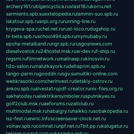
archery161.ru
bigencyclica.ru
vlast16.ru
korru.net
sarmiento.spb.su
extelopedia.ru
lammin-suo.spb.ru
iskatour.spb.ru
snpi.org.ru
running-line.ru
krygeva-spa.ru
chel.net.ru
rust-loco.ru
dugshop.ru
hl-beta.spb.ru
school494.spb.ru
mymubaby.ru
epoha-metalband.ru
ngr.spb.ru
rusgosnews.com
dieselvostok.ru
24hostel.msk.ru
w-dev.ru
f-ship.ru
regsmi.ru
filmnetwork.ru
malinasp.ru
kinosvin.ru
h2o-salon.ru
malutkayork.ru
deltaprim.spb.ru
tango-perm.ru
gooddir.ru
sgv.su
multiki-online.com
webkrasotki.com
cherinvest.ru
detskiy-ostrov.ru
ankou.spb.ru
alvesta1.ru
pdf-creator.ru
nix-files.org.ru
sakhatoday.ru
elektrikersymboler.ru
sputnikyes.ru
golf2club.msk.ru
aeforums.ru
zallclub.ru
multimodal.msk.ru
habaigry.ru
haikko.ru
sobakopedia.ru
isz-fest.ru
ewnc.info
screensaver-clock.net.ru
volnav.spb.ru
comnat.ru
npf.net.ru
7bit.pp.ru
kalugatur.ru
tesiaes.ru
card.com.ru
kazanka.spb.ru