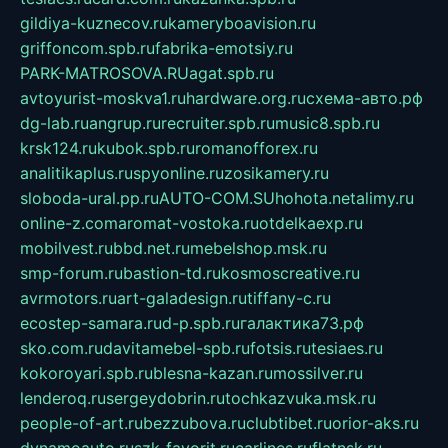
gildiya-kuznecov.ru
kameryboavision.ru
griffoncom.spb.ru
fabrika-emotsiy.ru
PARK-MATROSOVA.RU
agat.spb.ru
avtoyurist-moskva1.ru
hardware.org.ru
схема-авто.рф
dg-lab.ru
angrup.ru
recruiter.spb.ru
music8.spb.ru
krsk124.ru
kubok.spb.ru
romanofforex.ru
analitikaplus.ru
spyonline.ru
zosikamery.ru
sloboda-ural.pp.ru
AUTO-COM.SU
hohota.net
alimy.ru
online-z.com
aromat-vostoka.ru
otdelkaexp.ru
mobilvest.ru
bbd.net.ru
mebelshop.msk.ru
smp-forum.ru
bastion-td.ru
kosmoscreative.ru
avrmotors.ru
art-galadesign.ru
tiffany-c.ru
ecostep-samara.ru
d-p.spb.ru
галактика73.рф
sko.com.ru
davitamebel-spb.ru
fotsis.ru
tesiaes.ru
kokoroyari.spb.ru
blesna-kazan.ru
mossilver.ru
lenderoq.ru
sergeydobrin.ru
tochkazvuka.msk.ru
people-of-art.ru
bezzubova.ru
clubtibet.ru
orior-aks.ru