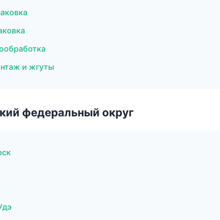
аковка
аковка
мообработка
онтаж и жгуты
ский федеральный округ
рск
Удэ