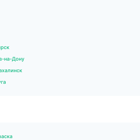
ярск
в-на-Дону
Сахалинск
уга
раска