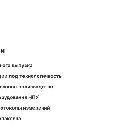
ми
ного выпуска
ции под технологичность
ассовое производство
орудования ЧПУ
ротоколы измерений
упаковка