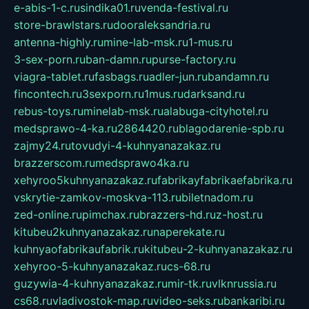
e-abis-1-c.ru
sindika01.ru
venda-festival.ru
store-brawlstars.ru
dooraleksandria.ru
antenna-highly.ru
mine-lab-msk.ru
1-mus.ru
3-sex-porn.ru
ban-damn.ru
purse-factory.ru
viagra-tablet.ru
fasbags.ru
adler-jun.ru
bandamn.ru
fincontech.ru
3sexporn.ru
1mus.ru
darksand.ru
rebus-toys.ru
minelab-msk.ru
alabuga-cityhotel.ru
medsprawo-4-ka.ru
2864420.ru
blagodarenie-spb.ru
zajmy24.ru
tovudyi-4-kuhnyanazakaz.ru
brazzerscom.ru
medsprawo4ka.ru
xehyroo5kuhnyanazakaz.ru
fabrikayfabrikaefabrika.ru
vskrytie-zamkov-moskva-113.ru
biletnadom.ru
zed-online.ru
pimchax.ru
brazzers-hd.ru
z-host.ru
kitubeu2kuhnyanazakaz.ru
naperekate.ru
kuhnyaofabrikaufabrik.ru
kitubeu-2-kuhnyanazakaz.ru
xehyroo-5-kuhnyanazakaz.ru
cs-68.ru
guzywia-4-kuhnyanazakaz.ru
mir-tk.ru
vlknrussia.ru
cs68.ru
vladivostok-map.ru
video-seks.ru
bankaribi.ru