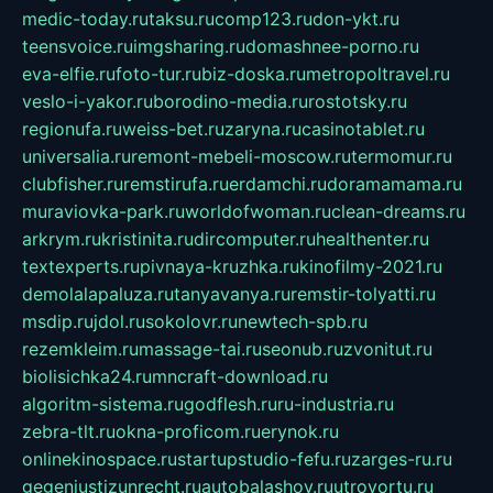
medic-today.ru
taksu.ru
comp123.ru
don-ykt.ru
teensvoice.ru
imgsharing.ru
domashnee-porno.ru
eva-elfie.ru
foto-tur.ru
biz-doska.ru
metropoltravel.ru
veslo-i-yakor.ru
borodino-media.ru
rostotsky.ru
regionufa.ru
weiss-bet.ru
zaryna.ru
casinotablet.ru
universalia.ru
remont-mebeli-moscow.ru
termomur.ru
clubfisher.ru
remstirufa.ru
erdamchi.ru
doramamama.ru
muraviovka-park.ru
worldofwoman.ru
clean-dreams.ru
arkrym.ru
kristinita.ru
dircomputer.ru
healthenter.ru
textexperts.ru
pivnaya-kruzhka.ru
kinofilmy-2021.ru
demolalapaluza.ru
tanyavanya.ru
remstir-tolyatti.ru
msdip.ru
jdol.ru
sokolovr.ru
newtech-spb.ru
rezemkleim.ru
massage-tai.ru
seonub.ru
zvonitut.ru
biolisichka24.ru
mncraft-download.ru
algoritm-sistema.ru
godflesh.ru
ru-industria.ru
zebra-tlt.ru
okna-proficom.ru
erynok.ru
onlinekinospace.ru
startupstudio-fefu.ru
zarges-ru.ru
gegenjustizunrecht.ru
autobalashov.ru
utrovortu.ru