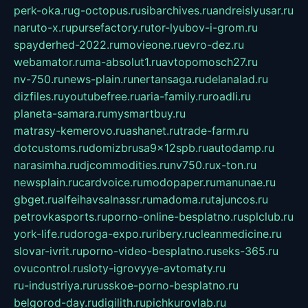
perk-oka.ru
g-octopus.ru
sibarchives.ru
andreislyusar.ru
naruto-x.ru
pursefactory.ru
tor-lyubov-i-grom.ru
spayderhed-2022.ru
movieone.ru
evro-dez.ru
webamator.ru
ma-absolut1.ru
avtopomosch27.ru
nv-750.ru
news-plain.ru
nertansaga.ru
delanalad.ru
dizfiles.ru
youtubefree.ru
aria-family.ru
roadli.ru
planeta-samara.ru
mysmartbuy.ru
matrasy-kemerovo.ru
ashanet.ru
trade-farm.ru
dotcustoms.ru
domizbrusa9x12spb.ru
autodamp.ru
narasimha.ru
djcommodities.ru
nv750.ru
x-ton.ru
newsplain.ru
cardvoice.ru
modopaper.ru
manunae.ru
gbget.ru
alfeihavsalnassr.ru
madoma.ru
tajuncos.ru
petrovkasports.ru
porno-online-besplatno.ru
splclub.ru
york-life.ru
doroga-expo.ru
ribery.ru
cleanmedicine.ru
slovar-ivrit.ru
porno-video-besplatno.ru
seks-365.ru
ovucontrol.ru
sloty-igrovyye-avtomaty.ru
ru-industriya.ru
russkoe-porno-besplatno.ru
belgorod-day.ru
digilith.ru
pichkurovlab.ru