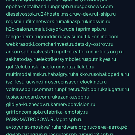
epoha-metalband.ru
ngr.spb.ru
rusgosnews.com
dieselvostok.ru
24hostel.msk.ru
w-dev.ru
f-ship.ru
regsmi.ru
filmnetwork.ru
malinasp.ru
kinosvin.ru
h2o-salon.ru
malutkayork.ru
deltaprim.spb.ru
tango-perm.ru
gooddir.ru
sgv.su
multiki-online.com
webkrasotki.com
cherinvest.ru
detskiy-ostrov.ru
ankou.spb.ru
alvesta1.ru
pdf-creator.ru
nix-files.org.ru
sakhatoday.ru
elektrikersymboler.ru
sputnikyes.ru
golf2club.msk.ru
aeforums.ru
zallclub.ru
multimodal.msk.ru
habaigry.ru
haikko.ru
sobakopedia.ru
isz-fest.ru
ewnc.info
screensaver-clock.net.ru
volnav.spb.ru
comnat.ru
npf.net.ru
7bit.pp.ru
kalugatur.ru
tesiaes.ru
card.com.ru
kazanka.spb.ru
gildiya-kuznecov.ru
kameryboavision.ru
griffoncom.spb.ru
fabrika-emotsiy.ru
PARK-MATROSOVA.RU
agat.spb.ru
avtoyurist-moskva1.ru
hardware.org.ru
схема-авто.рф
dg-lab.ru
angrup.ru
recruiter.spb.ru
music8.spb.ru