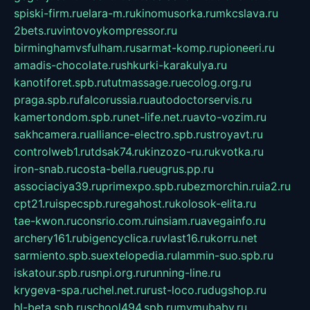
spiski-firm.ru
elara-m.ru
kinomusorka.ru
mkcslava.ru
2bets.ru
vintovoykompressor.ru
birminghamvsfulham.ru
sarmat-komp.ru
pioneeri.ru
amadis-chocolate.ru
shkurki-karakulya.ru
kanotiforet.spb.ru
tutmassage.ru
ecolog.org.ru
praga.spb.ru
falcorussia.ru
autodoctorservis.ru
kamertondom.spb.ru
net-life.net.ru
avto-vozim.ru
sakhcamera.ru
alliance-electro.spb.ru
stroyavt.ru
controlweb1.ru
tdsak74.ru
kinzozo-ru.ru
kvotka.ru
iron-snab.ru
costa-bella.ru
eugrus.pp.ru
associaciya39.ru
primexpo.spb.ru
bezmorchin.ru
ia2.ru
cpt21.ru
ispecspb.ru
regahost.ru
kolosok-elita.ru
tae-kwon.ru
consrio.com.ru
insiam.ru
avegainfo.ru
archery161.ru
bigencyclica.ru
vlast16.ru
korru.net
sarmiento.spb.su
extelopedia.ru
lammin-suo.spb.ru
iskatour.spb.ru
snpi.org.ru
running-line.ru
krygeva-spa.ru
chel.net.ru
rust-loco.ru
dugshop.ru
hl-beta.spb.ru
school494.spb.ru
mymubaby.ru