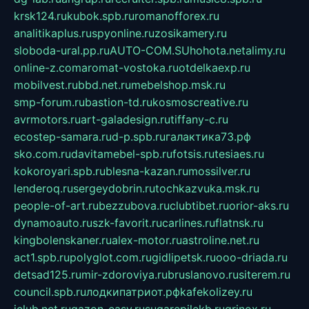
krsk124.ru
kubok.spb.ru
romanofforex.ru
analitikaplus.ru
spyonline.ru
zosikamery.ru
sloboda-ural.pp.ru
AUTO-COM.SU
hohota.net
alimy.ru
online-z.com
aromat-vostoka.ru
otdelkaexp.ru
mobilvest.ru
bbd.net.ru
mebelshop.msk.ru
smp-forum.ru
bastion-td.ru
kosmoscreative.ru
avrmotors.ru
art-galadesign.ru
tiffany-c.ru
ecostep-samara.ru
d-p.spb.ru
галактика73.рф
sko.com.ru
davitamebel-spb.ru
fotsis.ru
tesiaes.ru
kokoroyari.spb.ru
blesna-kazan.ru
mossilver.ru
lenderoq.ru
sergeydobrin.ru
tochkazvuka.msk.ru
people-of-art.ru
bezzubova.ru
clubtibet.ru
orior-aks.ru
dynamoauto.ru
szk-favorit.ru
carlines.ru
flatnsk.ru
kingbolenskaner.ru
alex-motor.ru
astroline.net.ru
act1.spb.ru
polyglot.com.ru
gidlipetsk.ru
ooo-driada.ru
detsad125.ru
mir-zdoroviya.ru
bruslanovo.ru
siterem.ru
council.spb.ru
лодкипатриот.рф
kafekolizey.ru
iclub.net.ru
gazon-easy.ru
sugarepilekb.ru
grinox.ru