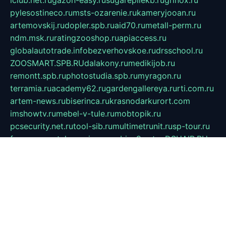
pylesostineco.ru
msts-ozarenie.ru
kameryjooan.ru
artemovskij.ru
dopler.spb.ru
aid70.ru
metall-perm.ru
ndm.msk.ru
ratingzooshop.ru
apiaccess.ru
globalautotrade.info
bezverhovskoe.ru
drsschool.ru
ZOOSMART.SPB.RU
dalakony.ru
medikijob.ru
remontt.spb.ru
photostudia.spb.ru
myragon.ru
terramia.ru
academy62.ru
gardengallereya.ru
rti.com.ru
artem-news.ru
biserinca.ru
krasnodarkurort.com
imshowtv.ru
mebel-v-tule.ru
mobtopik.ru
pcsecurity.net.ru
tool-sib.ru
multimetrunit.ru
sp-tour.ru
fan-cs.ru
santeh-russia.ru
symbian9.net.ru
DSHAIR.RU
tmmotors.spb.ru
xjocuricopii.com
musavtomat.msk.ru
obustrojdom.ru
sovetcik.ru
ybaranovskaya.ru
ppknews.ru
cult-alshei.ru
JAPANRUSSIA.RU
proekciyamebel.ru
imper-finans.ru
rim.org.ru
glamourai.ru
brassminus.ru
zabor-pro.ru
ftn.pp.ru
dorogoe58.ru
laimengpacker.ru
kuzova-zapchasti.ru