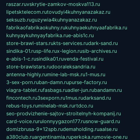
raszar.ru
vskrytie-zamkov-moskva113.ru
lipetsktelecom.ru
tovudyi4kuhnyanazakaz.ru
seksuzb.ru
guzywia4kuhnyanazakaz.ru
fabrikaofabrikaokuhny.ru
kuhnyaekuhnyaafabrika.ru
kuhnyaykuhnyayfabrika.ru
e-abis1c.ru
store-brawl-stars.ru
kts-services.ru
dark-sand.ru
sindika-01.ru
sp-life.ru
x-legion.ru
sib-archives.ru
e-abis-1-c.ru
sindika01.ru
venda-festival.ru
store-brawlstars.ru
dooraleksandria.ru
antenna-highly.ru
mine-lab-msk.ru
1-mus.ru
3-sex-porn.ru
ban-damn.ru
purse-factory.ru
viagra-tablet.ru
fasbags.ru
adler-jun.ru
bandamn.ru
fincontech.ru
3sexporn.ru
1mus.ru
darksand.ru
rebus-toys.ru
minelab-msk.ru
rtdco.ru
seo-prodvizhenie-sajtov-stroitelnyh-kompanij.ru
card-voice.ru
rulonnyygazon177.ru
snow-guard.ru
domizbrusa-9x12spb.ru
demaholding.ru
aalse.ru
a380club.ru
argentinamia.ru
perkoka.ru
movie-one.ru