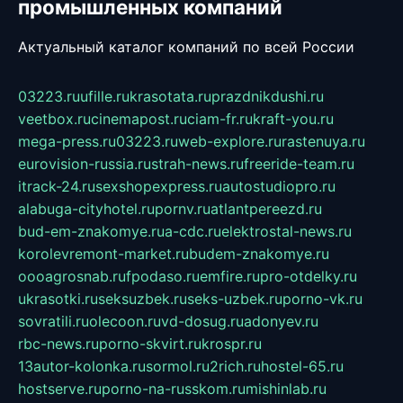
промышленных компаний
Актуальный каталог компаний по всей России
03223.ru
ufille.ru
krasotata.ru
prazdnikdushi.ru
veetbox.ru
cinemapost.ru
ciam-fr.ru
kraft-you.ru
mega-press.ru
03223.ru
web-explore.ru
rastenuya.ru
eurovision-russia.ru
strah-news.ru
freeride-team.ru
itrack-24.ru
sexshopexpress.ru
autostudiopro.ru
alabuga-cityhotel.ru
pornv.ru
atlantpereezd.ru
bud-em-znakomye.ru
a-cdc.ru
elektrostal-news.ru
korolevremont-market.ru
budem-znakomye.ru
oooagrosnab.ru
fpodaso.ru
emfire.ru
pro-otdelky.ru
ukrasotki.ru
seksuzbek.ru
seks-uzbek.ru
porno-vk.ru
sovratili.ru
olecoon.ru
vd-dosug.ru
adonyev.ru
rbc-news.ru
porno-skvirt.ru
krospr.ru
13autor-kolonka.ru
sormol.ru
2rich.ru
hostel-65.ru
hostserve.ru
porno-na-russkom.ru
mishinlab.ru