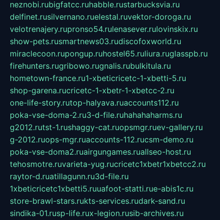
neznobi.ru
bigfatcc.ru
habble.ru
starbucksvia.ru
delfinet.ru
silvernano.ru
elestal.ru
vektor-doroga.ru
velotrenajery.ru
pronso54.ru
lenasever.ru
lovinskix.ru
show-pets.ru
smartnews03.ru
discofoxworld.ru
miraclecoon.ru
pongup.ru
hostel65.ru
liura.ru
glasspb.ru
firehunters.ru
gribowo.ru
gnalis.ru
bulkitula.ru
hometown-france.ru
1-xbeticricetc-1-xbetti-5.ru
shop-garena.ru
cricetc-1-xbetr-1-xbetcc-2.ru
one-life-story.ru
top-halyava.ru
accounts112.ru
poka-vse-doma-2.ru
3-d-file.ru
hahahaharms.ru
g2012.ru
tst-1.ru
shaggy-cat.ru
opsmgr.ru
ev-gallery.ru
g-2012.ru
ops-mgr.ru
accounts-112.ru
csm-demo.ru
poka-vse-doma2.ru
airgungames.ru
allseo-host.ru
tehosmotre.ru
varieta-yug.ru
cricetc1xbetr1xbetcc2.ru
raytor-d.ru
atillagunn.ru
3d-file.ru
1xbeticricetc1xbetti5.ru
uafoot-statti.ru
e-abis1c.ru
store-brawl-stars.ru
kts-services.ru
dark-sand.ru
sindika-01.ru
sp-life.ru
x-legion.ru
sib-archives.ru