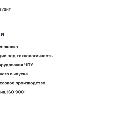
аудит
ми
упаковка
ции под технологичность
орудования ЧПУ
ного выпуска
ассовое производство
ия, ISO 9001