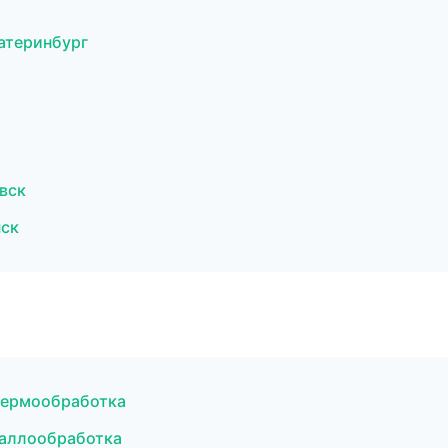
катеринбург
вск
нск
термообработка
таллообработка