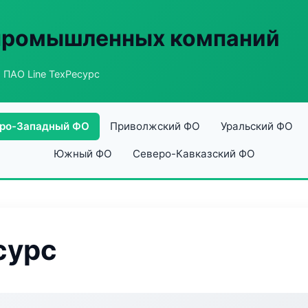
 промышленных компаний
 ПАО Line ТехРесурс
ро-Западный ФО
Приволжский ФО
Уральский ФО
Южный ФО
Северо-Кавказский ФО
сурс