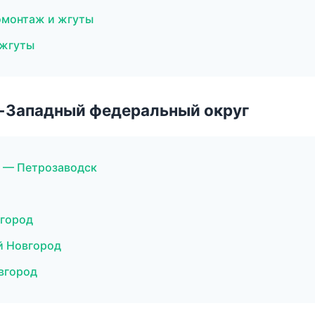
омонтаж и жгуты
 жгуты
о-Западный федеральный округ
 — Петрозаводск
вгород
й Новгород
вгород