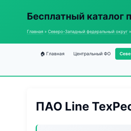
Бесплатный каталог
Главная
»
Северо-Западный федеральный округ
»
🏠 Главная
Центральный ФО
Севе
ПАО Line ТехРе