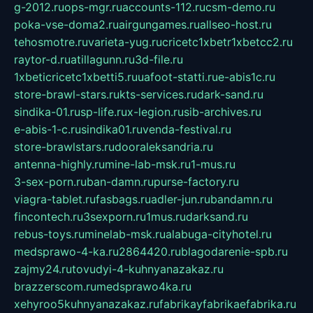
g-2012.ru
ops-mgr.ru
accounts-112.ru
csm-demo.ru
poka-vse-doma2.ru
airgungames.ru
allseo-host.ru
tehosmotre.ru
varieta-yug.ru
cricetc1xbetr1xbetcc2.ru
raytor-d.ru
atillagunn.ru
3d-file.ru
1xbeticricetc1xbetti5.ru
uafoot-statti.ru
e-abis1c.ru
store-brawl-stars.ru
kts-services.ru
dark-sand.ru
sindika-01.ru
sp-life.ru
x-legion.ru
sib-archives.ru
e-abis-1-c.ru
sindika01.ru
venda-festival.ru
store-brawlstars.ru
dooraleksandria.ru
antenna-highly.ru
mine-lab-msk.ru
1-mus.ru
3-sex-porn.ru
ban-damn.ru
purse-factory.ru
viagra-tablet.ru
fasbags.ru
adler-jun.ru
bandamn.ru
fincontech.ru
3sexporn.ru
1mus.ru
darksand.ru
rebus-toys.ru
minelab-msk.ru
alabuga-cityhotel.ru
medsprawo-4-ka.ru
2864420.ru
blagodarenie-spb.ru
zajmy24.ru
tovudyi-4-kuhnyanazakaz.ru
brazzerscom.ru
medsprawo4ka.ru
xehyroo5kuhnyanazakaz.ru
fabrikayfabrikaefabrika.ru