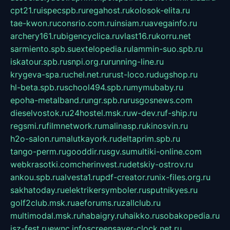
cpt21.ru
ispecspb.ru
regahost.ru
kolosok-elita.ru
tae-kwon.ru
consrio.com.ru
insiam.ru
avegainfo.ru
archery161.ru
bigencyclica.ru
vlast16.ru
korru.net
sarmiento.spb.su
extelopedia.ru
lammin-suo.spb.ru
iskatour.spb.ru
snpi.org.ru
running-line.ru
krygeva-spa.ru
chel.net.ru
rust-loco.ru
dugshop.ru
hl-beta.spb.ru
school494.spb.ru
mymubaby.ru
epoha-metalband.ru
ngr.spb.ru
rusgosnews.com
dieselvostok.ru
24hostel.msk.ru
w-dev.ru
f-ship.ru
regsmi.ru
filmnetwork.ru
malinasp.ru
kinosvin.ru
h2o-salon.ru
malutkayork.ru
deltaprim.spb.ru
tango-perm.ru
gooddir.ru
sgv.su
multiki-online.com
webkrasotki.com
cherinvest.ru
detskiy-ostrov.ru
ankou.spb.ru
alvesta1.ru
pdf-creator.ru
nix-files.org.ru
sakhatoday.ru
elektrikersymboler.ru
sputnikyes.ru
golf2club.msk.ru
aeforums.ru
zallclub.ru
multimodal.msk.ru
habaigry.ru
haikko.ru
sobakopedia.ru
isz-fest.ru
ewnc.info
screensaver-clock.net.ru