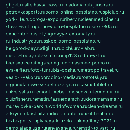
gbget.ru
alfeihavsalnassr.ru
madoma.ru
tajuncos.ru
petrovkasports.ru
porno-online-besplatno.ru
splclub.ru
york-life.ru
doroga-expo.ru
ribery.ru
cleanmedicine.ru
slovar-ivrit.ru
porno-video-besplatno.ru
seks-365.ru
ovucontrol.ru
sloty-igrovyye-avtomaty.ru
ru-industriya.ru
russkoe-porno-besplatno.ru
belgorod-day.ru
digilith.ru
pichkurovlab.ru
medic-today.ru
taksu.ru
comp123.ru
don-ykt.ru
teensvoice.ru
imgsharing.ru
domashnee-porno.ru
eva-elfie.ru
foto-tur.ru
biz-doska.ru
metropoltravel.ru
veslo-i-yakor.ru
borodino-media.ru
rostotsky.ru
regionufa.ru
weiss-bet.ru
zaryna.ru
casinotablet.ru
universalia.ru
remont-mebeli-moscow.ru
termomur.ru
clubfisher.ru
remstirufa.ru
erdamchi.ru
doramamama.ru
muraviovka-park.ru
worldofwoman.ru
clean-dreams.ru
arkrym.ru
kristinita.ru
dircomputer.ru
healthenter.ru
textexperts.ru
pivnaya-kruzhka.ru
kinofilmy-2021.ru
demolalapaluza.ru
tanyavanya.ru
remstir-tolyatti.ru