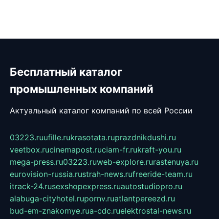
Бесплатный каталог
промышленных компаний
Актуальный каталог компаний по всей России
03223.ru
ufille.ru
krasotata.ru
prazdnikdushi.ru
veetbox.ru
cinemapost.ru
ciam-fr.ru
kraft-you.ru
mega-press.ru
03223.ru
web-explore.ru
rastenuya.ru
eurovision-russia.ru
strah-news.ru
freeride-team.ru
itrack-24.ru
sexshopexpress.ru
autostudiopro.ru
alabuga-cityhotel.ru
pornv.ru
atlantpereezd.ru
bud-em-znakomye.ru
a-cdc.ru
elektrostal-news.ru