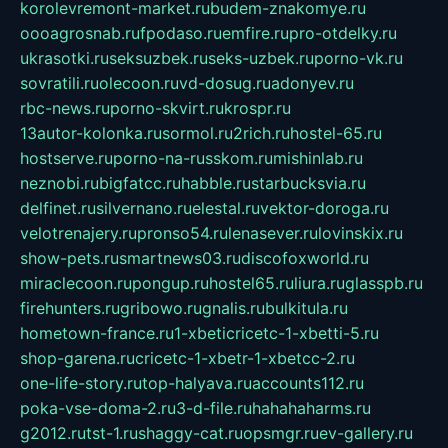
korolevremont-market.ru
budem-znakomye.ru
oooagrosnab.ru
fpodaso.ru
emfire.ru
pro-otdelky.ru
ukrasotki.ru
seksuzbek.ru
seks-uzbek.ru
porno-vk.ru
sovratili.ru
olecoon.ru
vd-dosug.ru
adonyev.ru
rbc-news.ru
porno-skvirt.ru
krospr.ru
13autor-kolonka.ru
sormol.ru
2rich.ru
hostel-65.ru
hostserve.ru
porno-na-russkom.ru
mishinlab.ru
neznobi.ru
bigfatcc.ru
habble.ru
starbucksvia.ru
delfinet.ru
silvernano.ru
elestal.ru
vektor-doroga.ru
velotrenajery.ru
pronso54.ru
lenasever.ru
lovinskix.ru
show-pets.ru
smartnews03.ru
discofoxworld.ru
miraclecoon.ru
pongup.ru
hostel65.ru
liura.ru
glasspb.ru
firehunters.ru
gribowo.ru
gnalis.ru
bulkitula.ru
hometown-france.ru
1-xbeticricetc-1-xbetti-5.ru
shop-garena.ru
cricetc-1-xbetr-1-xbetcc-2.ru
one-life-story.ru
top-halyava.ru
accounts112.ru
poka-vse-doma-2.ru
3-d-file.ru
hahahaharms.ru
g2012.ru
tst-1.ru
shaggy-cat.ru
opsmgr.ru
ev-gallery.ru