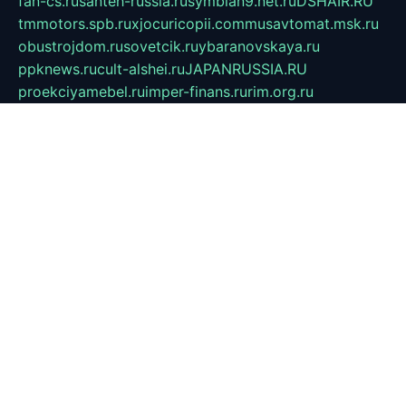
fan-cs.ru
santeh-russia.ru
symbian9.net.ru
DSHAIR.RU
tmmotors.spb.ru
xjocuricopii.com
musavtomat.msk.ru
obustrojdom.ru
sovetcik.ru
ybaranovskaya.ru
ppknews.ru
cult-alshei.ru
JAPANRUSSIA.RU
proekciyamebel.ru
imper-finans.ru
rim.org.ru
glamourai.ru
brassminus.ru
zabor-pro.ru
ftn.pp.ru
dorogoe58.ru
laimengpacker.ru
kuzova-zapchasti.ru
sageerp.ru
taxodrom.ru
dsrazvitie.ru
hardcity.net.ru
ratinghomegames.ru
topservice25.ru
gubernyan.ru
gtglasslined.ru
ii4.ru
tssport.spb.ru
andorra24.com
blackwallstreet.ru
oboimos.ru
optim-doors.com.ru
ikuch.ru
nycr.org.ru
npa21.ru
vremya-ch.spb.ru
desert000.ru
ivtorgi.ru
ifiori.ru
catalog-statei.ru
dcv.org.ru
spetsmaster174.ru
ipkameryhiseeu.ru
dum26.ru
ruspol.spb.ru
fr-opendp.ru
kam-solnyshko.ru
cheyenne-arapaho.ru
sevzapmetal.spb.ru
ted-lapidus.spb.ru
parasite-eliminator.ru
sigma-complete.ru
modernworld.ru
dama-moda.ru