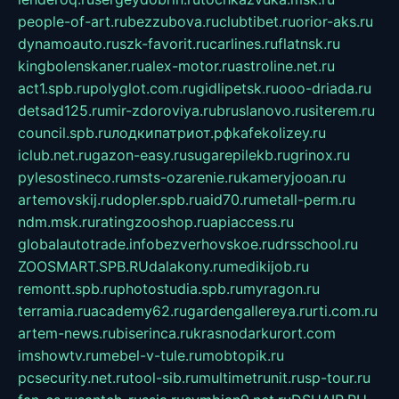
people-of-art.ru
bezzubova.ru
clubtibet.ru
orior-aks.ru
dynamoauto.ru
szk-favorit.ru
carlines.ru
flatnsk.ru
kingbolenskaner.ru
alex-motor.ru
astroline.net.ru
act1.spb.ru
polyglot.com.ru
gidlipetsk.ru
ooo-driada.ru
detsad125.ru
mir-zdoroviya.ru
bruslanovo.ru
siterem.ru
council.spb.ru
лодкипатриот.рф
kafekolizey.ru
iclub.net.ru
gazon-easy.ru
sugarepilekb.ru
grinox.ru
pylesostineco.ru
msts-ozarenie.ru
kameryjooan.ru
artemovskij.ru
dopler.spb.ru
aid70.ru
metall-perm.ru
ndm.msk.ru
ratingzooshop.ru
apiaccess.ru
globalautotrade.info
bezverhovskoe.ru
drsschool.ru
ZOOSMART.SPB.RU
dalakony.ru
medikijob.ru
remontt.spb.ru
photostudia.spb.ru
myragon.ru
terramia.ru
academy62.ru
gardengallereya.ru
rti.com.ru
artem-news.ru
biserinca.ru
krasnodarkurort.com
imshowtv.ru
mebel-v-tule.ru
mobtopik.ru
pcsecurity.net.ru
tool-sib.ru
multimetrunit.ru
sp-tour.ru