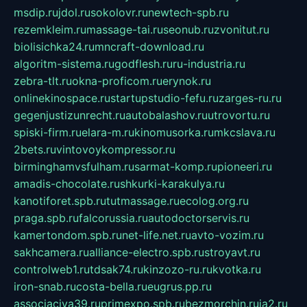
msdip.ru
jdol.ru
sokolovr.ru
newtech-spb.ru
rezemkleim.ru
massage-tai.ru
seonub.ru
zvonitut.ru
biolisichka24.ru
mncraft-download.ru
algoritm-sistema.ru
godflesh.ru
ru-industria.ru
zebra-tlt.ru
okna-proficom.ru
erynok.ru
onlinekinospace.ru
startupstudio-fefu.ru
zarges-ru.ru
gegenjustizunrecht.ru
autobalashov.ru
utrovortu.ru
spiski-firm.ru
elara-m.ru
kinomusorka.ru
mkcslava.ru
2bets.ru
vintovoykompressor.ru
birminghamvsfulham.ru
sarmat-komp.ru
pioneeri.ru
amadis-chocolate.ru
shkurki-karakulya.ru
kanotiforet.spb.ru
tutmassage.ru
ecolog.org.ru
praga.spb.ru
falcorussia.ru
autodoctorservis.ru
kamertondom.spb.ru
net-life.net.ru
avto-vozim.ru
sakhcamera.ru
alliance-electro.spb.ru
stroyavt.ru
controlweb1.ru
tdsak74.ru
kinzozo-ru.ru
kvotka.ru
iron-snab.ru
costa-bella.ru
eugrus.pp.ru
associaciya39.ru
primexpo.spb.ru
bezmorchin.ru
ia2.ru