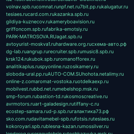
volnav.spb.ru
comnat.ru
npf.net.ru
7bit.pp.ru
kalugatur.ru
tesiaes.ru
card.com.ru
kazanka.spb.ru
gildiya-kuznecov.ru
kameryboavision.ru
griffoncom.spb.ru
fabrika-emotsiy.ru
PARK-MATROSOVA.RU
agat.spb.ru
avtoyurist-moskva1.ru
hardware.org.ru
схема-авто.рф
dg-lab.ru
angrup.ru
recruiter.spb.ru
music8.spb.ru
krsk124.ru
kubok.spb.ru
romanofforex.ru
analitikaplus.ru
spyonline.ru
zosikamery.ru
sloboda-ural.pp.ru
AUTO-COM.SU
hohota.net
alimy.ru
online-z.com
aromat-vostoka.ru
otdelkaexp.ru
mobilvest.ru
bbd.net.ru
mebelshop.msk.ru
smp-forum.ru
bastion-td.ru
kosmoscreative.ru
avrmotors.ru
art-galadesign.ru
tiffany-c.ru
ecostep-samara.ru
d-p.spb.ru
галактика73.рф
sko.com.ru
davitamebel-spb.ru
fotsis.ru
tesiaes.ru
kokoroyari.spb.ru
blesna-kazan.ru
mossilver.ru
lenderoq.ru
sergeydobrin.ru
tochkazvuka.msk.ru