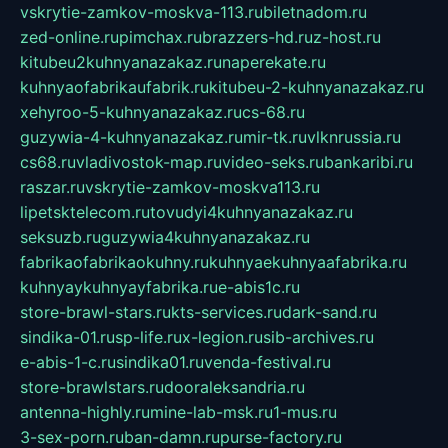
vskrytie-zamkov-moskva-113.ru
biletnadom.ru
zed-online.ru
pimchax.ru
brazzers-hd.ru
z-host.ru
kitubeu2kuhnyanazakaz.ru
naperekate.ru
kuhnyaofabrikaufabrik.ru
kitubeu-2-kuhnyanazakaz.ru
xehyroo-5-kuhnyanazakaz.ru
cs-68.ru
guzywia-4-kuhnyanazakaz.ru
mir-tk.ru
vlknrussia.ru
cs68.ru
vladivostok-map.ru
video-seks.ru
bankaribi.ru
raszar.ru
vskrytie-zamkov-moskva113.ru
lipetsktelecom.ru
tovudyi4kuhnyanazakaz.ru
seksuzb.ru
guzywia4kuhnyanazakaz.ru
fabrikaofabrikaokuhny.ru
kuhnyaekuhnyaafabrika.ru
kuhnyaykuhnyayfabrika.ru
e-abis1c.ru
store-brawl-stars.ru
kts-services.ru
dark-sand.ru
sindika-01.ru
sp-life.ru
x-legion.ru
sib-archives.ru
e-abis-1-c.ru
sindika01.ru
venda-festival.ru
store-brawlstars.ru
dooraleksandria.ru
antenna-highly.ru
mine-lab-msk.ru
1-mus.ru
3-sex-porn.ru
ban-damn.ru
purse-factory.ru