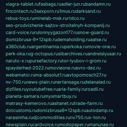
viagra-tablet.ru
fasbags.ru
adler-jun.ru
bandamn.ru
fincontech.ru
3sexporn.ru
1mus.ru
darksand.ru
rebus-toys.ru
minelab-msk.ru
rtdco.ru
seo-prodvizhenie-sajtov-stroitelnyh-kompanij.ru
card-voice.ru
rulonnyygazon177.ru
snow-guard.ru
domizbrusa-9x12spb.ru
demaholding.ru
aalse.ru
a380club.ru
argentinamia.ru
perkoka.ru
movie-one.ru
perk-oka.ru
g-octopus.ru
sibarchives.ru
andreislyusar.ru
naruto-x.ru
pursefactory.ru
tor-lyubov-i-grom.ru
spayderhed-2022.ru
movieone.ru
evro-dez.ru
webamator.ru
ma-absolut1.ru
avtopomosch27.ru
nv-750.ru
news-plain.ru
nertansaga.ru
delanalad.ru
dizfiles.ru
youtubefree.ru
aria-family.ru
roadli.ru
planeta-samara.ru
mysmartbuy.ru
matrasy-kemerovo.ru
ashanet.ru
trade-farm.ru
dotcustoms.ru
domizbrusa9x12spb.ru
autodamp.ru
narasimha.ru
djcommodities.ru
nv750.ru
x-ton.ru
newsplain.ru
cardvoice.ru
modopaper.ru
manunae.ru