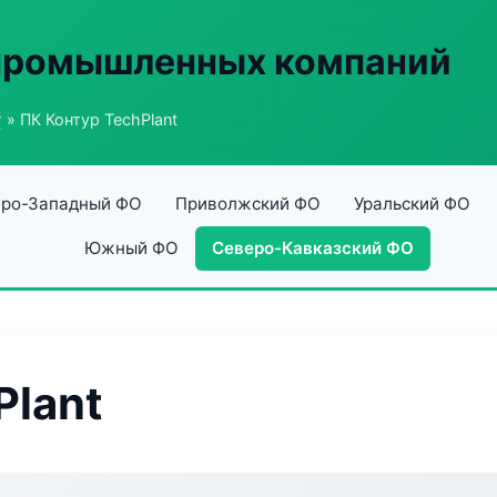
 промышленных компаний
г
» ПК Контур TechPlant
ро-Западный ФО
Приволжский ФО
Уральский ФО
Южный ФО
Северо-Кавказский ФО
Plant