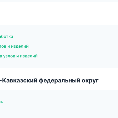
аботка
лов и изделий
 узлов и изделий
о-Кавказский федеральный округ
ль
к