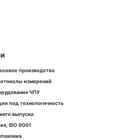
ми
ассовое производство
ротоколы измерений
орудования ЧПУ
ции под технологичность
ного выпуска
ия, ISO 9001
упаковка