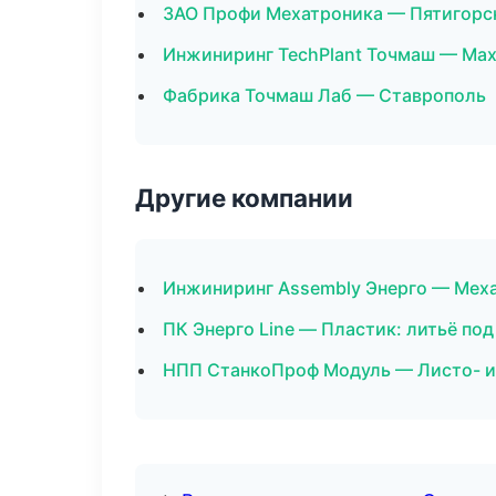
ЗАО Профи Мехатроника — Пятигорс
Инжиниринг TechPlant Точмаш — Ма
Фабрика Точмаш Лаб — Ставрополь
Другие компании
Инжиниринг Assembly Энерго — Меха
ПК Энерго Line — Пластик: литьё по
НПП СтанкоПроф Модуль — Листо- и