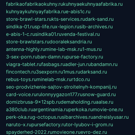
fabrikaofabrikaokuhny.ru
kuhnyaekuhnyaafabrika.ru
kuhnyaykuhnyayfabrika.ru
e-abis1c.ru
store-brawl-stars.ru
kts-services.ru
dark-sand.ru
sindika-01.ru
sp-life.ru
x-legion.ru
sib-archives.ru
e-abis-1-c.ru
sindika01.ru
venda-festival.ru
store-brawlstars.ru
dooraleksandria.ru
antenna-highly.ru
mine-lab-msk.ru
1-mus.ru
3-sex-porn.ru
ban-damn.ru
purse-factory.ru
viagra-tablet.ru
fasbags.ru
adler-jun.ru
bandamn.ru
fincontech.ru
3sexporn.ru
1mus.ru
darksand.ru
rebus-toys.ru
minelab-msk.ru
rtdco.ru
seo-prodvizhenie-sajtov-stroitelnyh-kompanij.ru
card-voice.ru
rulonnyygazon177.ru
snow-guard.ru
domizbrusa-9x12spb.ru
demaholding.ru
aalse.ru
a380club.ru
argentinamia.ru
perkoka.ru
movie-one.ru
perk-oka.ru
g-octopus.ru
sibarchives.ru
andreislyusar.ru
naruto-x.ru
pursefactory.ru
tor-lyubov-i-grom.ru
spayderhed-2022.ru
movieone.ru
evro-dez.ru