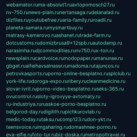
webamator.ru
ma-absolut1.ru
avtopomosch27.ru
nv-750.ru
news-plain.ru
nertansaga.ru
delanalad.ru
dizfiles.ru
youtubefree.ru
aria-family.ru
roadli.ru
planeta-samara.ru
mysmartbuy.ru
matrasy-kemerovo.ru
ashanet.ru
trade-farm.ru
dotcustoms.ru
domizbrusa9x12spb.ru
autodamp.ru
narasimha.ru
djcommodities.ru
nv750.ru
x-ton.ru
newsplain.ru
cardvoice.ru
modopaper.ru
manunae.ru
gbget.ru
alfeihavsalnassr.ru
madoma.ru
tajuncos.ru
petrovkasports.ru
porno-online-besplatno.ru
splclub.ru
york-life.ru
doroga-expo.ru
ribery.ru
cleanmedicine.ru
slovar-ivrit.ru
porno-video-besplatno.ru
seks-365.ru
ovucontrol.ru
sloty-igrovyye-avtomaty.ru
ru-industriya.ru
russkoe-porno-besplatno.ru
belgorod-day.ru
digilith.ru
pichkurovlab.ru
medic-today.ru
taksu.ru
comp123.ru
don-ykt.ru
teensvoice.ru
imgsharing.ru
domashnee-porno.ru
eva-elfie.ru
foto-tur.ru
biz-doska.ru
metropoltravel.ru