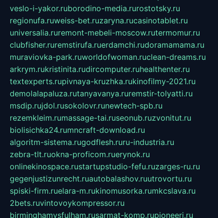
veslo-i-yakor.ru
borodino-media.ru
rostotsky.ru
regionufa.ru
weiss-bet.ru
zaryna.ru
casinotablet.ru
universalia.ru
remont-mebeli-moscow.ru
termomur.ru
clubfisher.ru
remstirufa.ru
erdamchi.ru
doramamama.ru
muraviovka-park.ru
worldofwoman.ru
clean-dreams.ru
arkrym.ru
kristinita.ru
dircomputer.ru
healthenter.ru
textexperts.ru
pivnaya-kruzhka.ru
kinofilmy-2021.ru
demolalapaluza.ru
tanyavanya.ru
remstir-tolyatti.ru
msdip.ru
jdol.ru
sokolovr.ru
newtech-spb.ru
rezemkleim.ru
massage-tai.ru
seonub.ru
zvonitut.ru
biolisichka24.ru
mncraft-download.ru
algoritm-sistema.ru
godflesh.ru
ru-industria.ru
zebra-tlt.ru
okna-proficom.ru
erynok.ru
onlinekinospace.ru
startupstudio-fefu.ru
zarges-ru.ru
gegenjustizunrecht.ru
autobalashov.ru
utrovortu.ru
spiski-firm.ru
elara-m.ru
kinomusorka.ru
mkcslava.ru
2bets.ru
vintovoykompressor.ru
birminghamvsfulham.ru
sarmat-komp.ru
pioneeri.ru