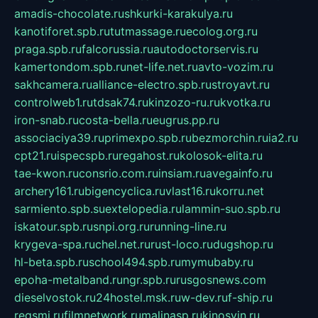
amadis-chocolate.ru
shkurki-karakulya.ru
kanotiforet.spb.ru
tutmassage.ru
ecolog.org.ru
praga.spb.ru
falcorussia.ru
autodoctorservis.ru
kamertondom.spb.ru
net-life.net.ru
avto-vozim.ru
sakhcamera.ru
alliance-electro.spb.ru
stroyavt.ru
controlweb1.ru
tdsak74.ru
kinzozo-ru.ru
kvotka.ru
iron-snab.ru
costa-bella.ru
eugrus.pp.ru
associaciya39.ru
primexpo.spb.ru
bezmorchin.ru
ia2.ru
cpt21.ru
ispecspb.ru
regahost.ru
kolosok-elita.ru
tae-kwon.ru
consrio.com.ru
insiam.ru
avegainfo.ru
archery161.ru
bigencyclica.ru
vlast16.ru
korru.net
sarmiento.spb.su
extelopedia.ru
lammin-suo.spb.ru
iskatour.spb.ru
snpi.org.ru
running-line.ru
krygeva-spa.ru
chel.net.ru
rust-loco.ru
dugshop.ru
hl-beta.spb.ru
school494.spb.ru
mymubaby.ru
epoha-metalband.ru
ngr.spb.ru
rusgosnews.com
dieselvostok.ru
24hostel.msk.ru
w-dev.ru
f-ship.ru
regsmi.ru
filmnetwork.ru
malinasp.ru
kinosvin.ru