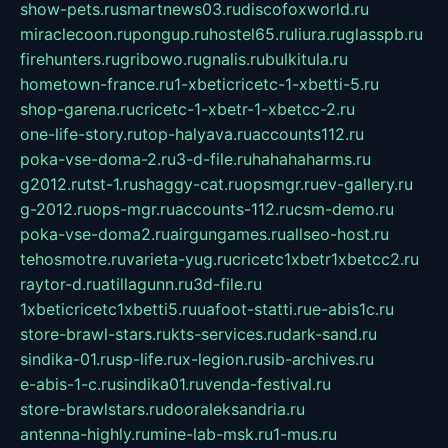
show-pets.ru
smartnews03.ru
discofoxworld.ru
miraclecoon.ru
pongup.ru
hostel65.ru
liura.ru
glasspb.ru
firehunters.ru
gribowo.ru
gnalis.ru
bulkitula.ru
hometown-france.ru
1-xbeticricetc-1-xbetti-5.ru
shop-garena.ru
cricetc-1-xbetr-1-xbetcc-2.ru
one-life-story.ru
top-halyava.ru
accounts112.ru
poka-vse-doma-2.ru
3-d-file.ru
hahahaharms.ru
g2012.ru
tst-1.ru
shaggy-cat.ru
opsmgr.ru
ev-gallery.ru
g-2012.ru
ops-mgr.ru
accounts-112.ru
csm-demo.ru
poka-vse-doma2.ru
airgungames.ru
allseo-host.ru
tehosmotre.ru
varieta-yug.ru
cricetc1xbetr1xbetcc2.ru
raytor-d.ru
atillagunn.ru
3d-file.ru
1xbeticricetc1xbetti5.ru
uafoot-statti.ru
e-abis1c.ru
store-brawl-stars.ru
kts-services.ru
dark-sand.ru
sindika-01.ru
sp-life.ru
x-legion.ru
sib-archives.ru
e-abis-1-c.ru
sindika01.ru
venda-festival.ru
store-brawlstars.ru
dooraleksandria.ru
antenna-highly.ru
mine-lab-msk.ru
1-mus.ru