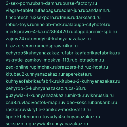
3-sex-porn.ru
ban-damn.ru
purse-factory.ru
viagra-tablet.ru
fasbags.ru
adler-jun.ru
bandamn.ru
fincontech.ru
3sexporn.ru
1mus.ru
darksand.ru
rebus-toys.ru
minelab-msk.ru
alabuga-cityhotel.ru
medsprawo-4-ka.ru
2864420.ru
blagodarenie-spb.ru
zajmy24.ru
tovudyi-4-kuhnyanazakaz.ru
brazzerscom.ru
medsprawo4ka.ru
xehyroo5kuhnyanazakaz.ru
fabrikayfabrikaefabrika.ru
vskrytie-zamkov-moskva-113.ru
biletnadom.ru
zed-online.ru
pimchax.ru
brazzers-hd.ru
z-host.ru
kitubeu2kuhnyanazakaz.ru
naperekate.ru
kuhnyaofabrikaufabrik.ru
kitubeu-2-kuhnyanazakaz.ru
xehyroo-5-kuhnyanazakaz.ru
cs-68.ru
guzywia-4-kuhnyanazakaz.ru
mir-tk.ru
vlknrussia.ru
cs68.ru
vladivostok-map.ru
video-seks.ru
bankaribi.ru
raszar.ru
vskrytie-zamkov-moskva113.ru
lipetsktelecom.ru
tovudyi4kuhnyanazakaz.ru
seksuzb.ru
guzywia4kuhnyanazakaz.ru