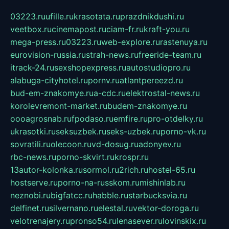
03223.ru
ufille.ru
krasotata.ru
prazdnikdushi.ru
veetbox.ru
cinemapost.ru
ciam-fr.ru
kraft-you.ru
mega-press.ru
03223.ru
web-explore.ru
rastenuya.ru
eurovision-russia.ru
strah-news.ru
freeride-team.ru
itrack-24.ru
sexshopexpress.ru
autostudiopro.ru
alabuga-cityhotel.ru
pornv.ru
atlantpereezd.ru
bud-em-znakomye.ru
a-cdc.ru
elektrostal-news.ru
korolevremont-market.ru
budem-znakomye.ru
oooagrosnab.ru
fpodaso.ru
emfire.ru
pro-otdelky.ru
ukrasotki.ru
seksuzbek.ru
seks-uzbek.ru
porno-vk.ru
sovratili.ru
olecoon.ru
vd-dosug.ru
adonyev.ru
rbc-news.ru
porno-skvirt.ru
krospr.ru
13autor-kolonka.ru
sormol.ru
2rich.ru
hostel-65.ru
hostserve.ru
porno-na-russkom.ru
mishinlab.ru
neznobi.ru
bigfatcc.ru
habble.ru
starbucksvia.ru
delfinet.ru
silvernano.ru
elestal.ru
vektor-doroga.ru
velotrenajery.ru
pronso54.ru
lenasever.ru
lovinskix.ru