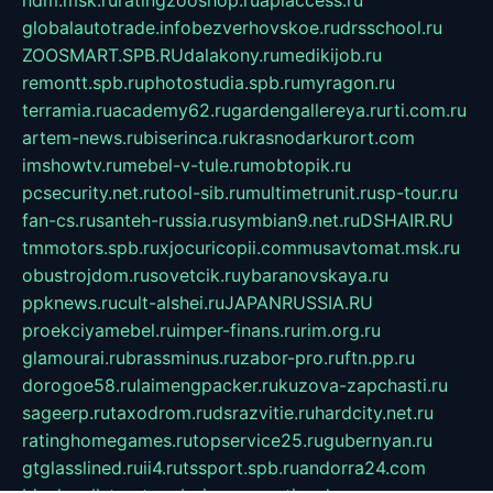
globalautotrade.info
bezverhovskoe.ru
drsschool.ru
ZOOSMART.SPB.RU
dalakony.ru
medikijob.ru
remontt.spb.ru
photostudia.spb.ru
myragon.ru
terramia.ru
academy62.ru
gardengallereya.ru
rti.com.ru
artem-news.ru
biserinca.ru
krasnodarkurort.com
imshowtv.ru
mebel-v-tule.ru
mobtopik.ru
pcsecurity.net.ru
tool-sib.ru
multimetrunit.ru
sp-tour.ru
fan-cs.ru
santeh-russia.ru
symbian9.net.ru
DSHAIR.RU
tmmotors.spb.ru
xjocuricopii.com
musavtomat.msk.ru
obustrojdom.ru
sovetcik.ru
ybaranovskaya.ru
ppknews.ru
cult-alshei.ru
JAPANRUSSIA.RU
proekciyamebel.ru
imper-finans.ru
rim.org.ru
glamourai.ru
brassminus.ru
zabor-pro.ru
ftn.pp.ru
dorogoe58.ru
laimengpacker.ru
kuzova-zapchasti.ru
sageerp.ru
taxodrom.ru
dsrazvitie.ru
hardcity.net.ru
ratinghomegames.ru
topservice25.ru
gubernyan.ru
gtglasslined.ru
ii4.ru
tssport.spb.ru
andorra24.com