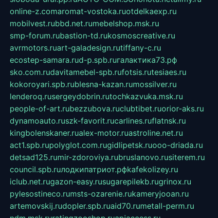
online-z.com
aromat-vostoka.ru
otdelkaexp.ru
mobilvest.ru
bbd.net.ru
mebelshop.msk.ru
smp-forum.ru
bastion-td.ru
kosmoscreative.ru
avrmotors.ru
art-galadesign.ru
tiffany-c.ru
ecostep-samara.ru
d-p.spb.ru
галактика73.рф
sko.com.ru
davitamebel-spb.ru
fotsis.ru
tesiaes.ru
kokoroyari.spb.ru
blesna-kazan.ru
mossilver.ru
lenderoq.ru
sergeydobrin.ru
tochkazvuka.msk.ru
people-of-art.ru
bezzubova.ru
clubtibet.ru
orior-aks.ru
dynamoauto.ru
szk-favorit.ru
carlines.ru
flatnsk.ru
kingbolenskaner.ru
alex-motor.ru
astroline.net.ru
act1.spb.ru
polyglot.com.ru
gidlipetsk.ru
ooo-driada.ru
detsad125.ru
mir-zdoroviya.ru
bruslanovo.ru
siterem.ru
council.spb.ru
лодкипатриот.рф
kafekolizey.ru
iclub.net.ru
gazon-easy.ru
sugarepilekb.ru
grinox.ru
pylesostineco.ru
msts-ozarenie.ru
kameryjooan.ru
artemovskij.ru
dopler.spb.ru
aid70.ru
metall-perm.ru
ndm.msk.ru
ratingzooshop.ru
apiaccess.ru