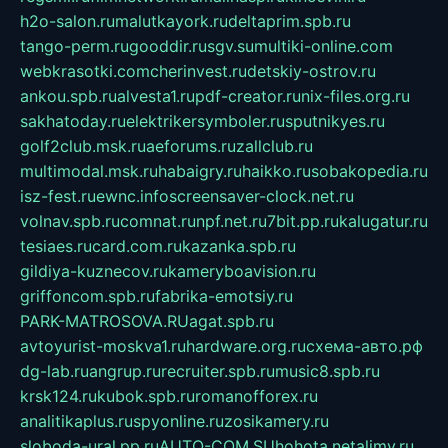
h2o-salon.ru
malutkayork.ru
deltaprim.spb.ru
tango-perm.ru
gooddir.ru
sgv.su
multiki-online.com
webkrasotki.com
cherinvest.ru
detskiy-ostrov.ru
ankou.spb.ru
alvesta1.ru
pdf-creator.ru
nix-files.org.ru
sakhatoday.ru
elektrikersymboler.ru
sputnikyes.ru
golf2club.msk.ru
aeforums.ru
zallclub.ru
multimodal.msk.ru
habaigry.ru
haikko.ru
sobakopedia.ru
isz-fest.ru
ewnc.info
screensaver-clock.net.ru
volnav.spb.ru
comnat.ru
npf.net.ru
7bit.pp.ru
kalugatur.ru
tesiaes.ru
card.com.ru
kazanka.spb.ru
gildiya-kuznecov.ru
kameryboavision.ru
griffoncom.spb.ru
fabrika-emotsiy.ru
PARK-MATROSOVA.RU
agat.spb.ru
avtoyurist-moskva1.ru
hardware.org.ru
схема-авто.рф
dg-lab.ru
angrup.ru
recruiter.spb.ru
music8.spb.ru
krsk124.ru
kubok.spb.ru
romanofforex.ru
analitikaplus.ru
spyonline.ru
zosikamery.ru
sloboda-ural.pp.ru
AUTO-COM.SU
hohota.net
alimy.ru