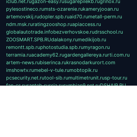
iclub.net.ru
gazon-easy.ru
sugarepilekb.ru
grinox.ru
pylesostineco.ru
msts-ozarenie.ru
kameryjooan.ru
artemovskij.ru
dopler.spb.ru
aid70.ru
metall-perm.ru
ndm.msk.ru
ratingzooshop.ru
apiaccess.ru
globalautotrade.info
bezverhovskoe.ru
drsschool.ru
ZOOSMART.SPB.RU
dalakony.ru
medikijob.ru
remontt.spb.ru
photostudia.spb.ru
myragon.ru
terramia.ru
academy62.ru
gardengallereya.ru
rti.com.ru
artem-news.ru
biserinca.ru
krasnodarkurort.com
imshowtv.ru
mebel-v-tule.ru
mobtopik.ru
pcsecurity.net.ru
tool-sib.ru
multimetrunit.ru
sp-tour.ru
fan-cs.ru
santeh-russia.ru
symbian9.net.ru
DSHAIR.RU
tmmotors.spb.ru
xjocuricopii.com
musavtomat.msk.ru
obustrojdom.ru
sovetcik.ru
ybaranovskaya.ru
ppknews.ru
cult-alshei.ru
JAPANRUSSIA.RU
proekciyamebel.ru
imper-finans.ru
rim.org.ru
glamourai.ru
brassminus.ru
zabor-pro.ru
ftn.pp.ru
dorogoe58.ru
laimengpacker.ru
kuzova-zapchasti.ru