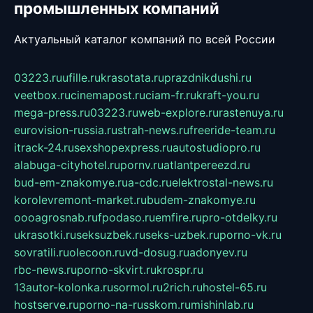
промышленных компаний
Актуальный каталог компаний по всей России
03223.ru
ufille.ru
krasotata.ru
prazdnikdushi.ru
veetbox.ru
cinemapost.ru
ciam-fr.ru
kraft-you.ru
mega-press.ru
03223.ru
web-explore.ru
rastenuya.ru
eurovision-russia.ru
strah-news.ru
freeride-team.ru
itrack-24.ru
sexshopexpress.ru
autostudiopro.ru
alabuga-cityhotel.ru
pornv.ru
atlantpereezd.ru
bud-em-znakomye.ru
a-cdc.ru
elektrostal-news.ru
korolevremont-market.ru
budem-znakomye.ru
oooagrosnab.ru
fpodaso.ru
emfire.ru
pro-otdelky.ru
ukrasotki.ru
seksuzbek.ru
seks-uzbek.ru
porno-vk.ru
sovratili.ru
olecoon.ru
vd-dosug.ru
adonyev.ru
rbc-news.ru
porno-skvirt.ru
krospr.ru
13autor-kolonka.ru
sormol.ru
2rich.ru
hostel-65.ru
hostserve.ru
porno-na-russkom.ru
mishinlab.ru