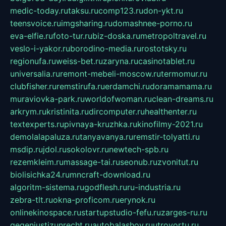
medic-today.ru
taksu.ru
comp123.ru
don-ykt.ru
teensvoice.ru
imgsharing.ru
domashnee-porno.ru
eva-elfie.ru
foto-tur.ru
biz-doska.ru
metropoltravel.ru
veslo-i-yakor.ru
borodino-media.ru
rostotsky.ru
regionufa.ru
weiss-bet.ru
zaryna.ru
casinotablet.ru
universalia.ru
remont-mebeli-moscow.ru
termomur.ru
clubfisher.ru
remstirufa.ru
erdamchi.ru
doramamama.ru
muraviovka-park.ru
worldofwoman.ru
clean-dreams.ru
arkrym.ru
kristinita.ru
dircomputer.ru
healthenter.ru
textexperts.ru
pivnaya-kruzhka.ru
kinofilmy-2021.ru
demolalapaluza.ru
tanyavanya.ru
remstir-tolyatti.ru
msdip.ru
jdol.ru
sokolovr.ru
newtech-spb.ru
rezemkleim.ru
massage-tai.ru
seonub.ru
zvonitut.ru
biolisichka24.ru
mncraft-download.ru
algoritm-sistema.ru
godflesh.ru
ru-industria.ru
zebra-tlt.ru
okna-proficom.ru
erynok.ru
onlinekinospace.ru
startupstudio-fefu.ru
zarges-ru.ru
gegenjustizunrecht.ru
autobalashov.ru
utrovortu.ru