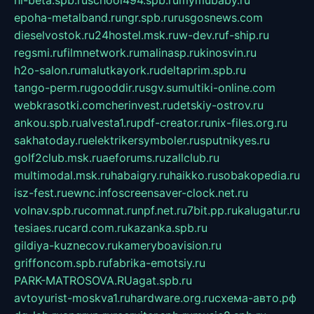
hl-beta.spb.ru
school494.spb.ru
mymubaby.ru
epoha-metalband.ru
ngr.spb.ru
rusgosnews.com
dieselvostok.ru
24hostel.msk.ru
w-dev.ru
f-ship.ru
regsmi.ru
filmnetwork.ru
malinasp.ru
kinosvin.ru
h2o-salon.ru
malutkayork.ru
deltaprim.spb.ru
tango-perm.ru
gooddir.ru
sgv.su
multiki-online.com
webkrasotki.com
cherinvest.ru
detskiy-ostrov.ru
ankou.spb.ru
alvesta1.ru
pdf-creator.ru
nix-files.org.ru
sakhatoday.ru
elektrikersymboler.ru
sputnikyes.ru
golf2club.msk.ru
aeforums.ru
zallclub.ru
multimodal.msk.ru
habaigry.ru
haikko.ru
sobakopedia.ru
isz-fest.ru
ewnc.info
screensaver-clock.net.ru
volnav.spb.ru
comnat.ru
npf.net.ru
7bit.pp.ru
kalugatur.ru
tesiaes.ru
card.com.ru
kazanka.spb.ru
gildiya-kuznecov.ru
kameryboavision.ru
griffoncom.spb.ru
fabrika-emotsiy.ru
PARK-MATROSOVA.RU
agat.spb.ru
avtoyurist-moskva1.ru
hardware.org.ru
схема-авто.рф