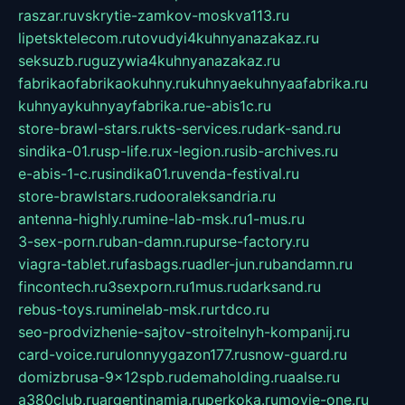
raszar.ru
vskrytie-zamkov-moskva113.ru
lipetsktelecom.ru
tovudyi4kuhnyanazakaz.ru
seksuzb.ru
guzywia4kuhnyanazakaz.ru
fabrikaofabrikaokuhny.ru
kuhnyaekuhnyaafabrika.ru
kuhnyaykuhnyayfabrika.ru
e-abis1c.ru
store-brawl-stars.ru
kts-services.ru
dark-sand.ru
sindika-01.ru
sp-life.ru
x-legion.ru
sib-archives.ru
e-abis-1-c.ru
sindika01.ru
venda-festival.ru
store-brawlstars.ru
dooraleksandria.ru
antenna-highly.ru
mine-lab-msk.ru
1-mus.ru
3-sex-porn.ru
ban-damn.ru
purse-factory.ru
viagra-tablet.ru
fasbags.ru
adler-jun.ru
bandamn.ru
fincontech.ru
3sexporn.ru
1mus.ru
darksand.ru
rebus-toys.ru
minelab-msk.ru
rtdco.ru
seo-prodvizhenie-sajtov-stroitelnyh-kompanij.ru
card-voice.ru
rulonnyygazon177.ru
snow-guard.ru
domizbrusa-9x12spb.ru
demaholding.ru
aalse.ru
a380club.ru
argentinamia.ru
perkoka.ru
movie-one.ru