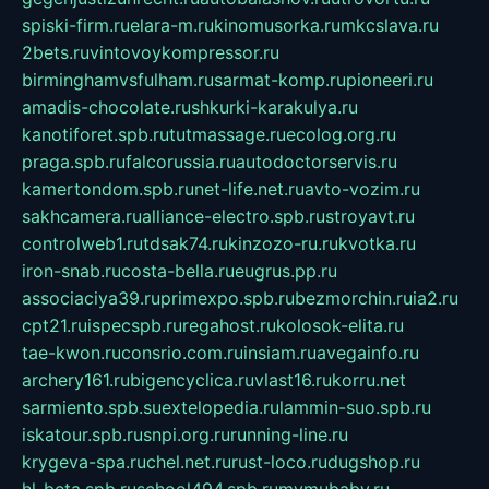
spiski-firm.ru
elara-m.ru
kinomusorka.ru
mkcslava.ru
2bets.ru
vintovoykompressor.ru
birminghamvsfulham.ru
sarmat-komp.ru
pioneeri.ru
amadis-chocolate.ru
shkurki-karakulya.ru
kanotiforet.spb.ru
tutmassage.ru
ecolog.org.ru
praga.spb.ru
falcorussia.ru
autodoctorservis.ru
kamertondom.spb.ru
net-life.net.ru
avto-vozim.ru
sakhcamera.ru
alliance-electro.spb.ru
stroyavt.ru
controlweb1.ru
tdsak74.ru
kinzozo-ru.ru
kvotka.ru
iron-snab.ru
costa-bella.ru
eugrus.pp.ru
associaciya39.ru
primexpo.spb.ru
bezmorchin.ru
ia2.ru
cpt21.ru
ispecspb.ru
regahost.ru
kolosok-elita.ru
tae-kwon.ru
consrio.com.ru
insiam.ru
avegainfo.ru
archery161.ru
bigencyclica.ru
vlast16.ru
korru.net
sarmiento.spb.su
extelopedia.ru
lammin-suo.spb.ru
iskatour.spb.ru
snpi.org.ru
running-line.ru
krygeva-spa.ru
chel.net.ru
rust-loco.ru
dugshop.ru