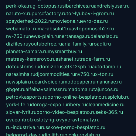
perk-oka.ru
g-octopus.ru
sibarchives.ru
andreislyusar.ru
naruto-x.ru
pursefactory.ru
tor-lyubov-i-grom.ru
spayderhed-2022.ru
movieone.ru
evro-dez.ru
webamator.ru
ma-absolut1.ru
avtopomosch27.ru
nv-750.ru
news-plain.ru
nertansaga.ru
delanalad.ru
dizfiles.ru
youtubefree.ru
aria-family.ru
roadli.ru
planeta-samara.ru
mysmartbuy.ru
matrasy-kemerovo.ru
ashanet.ru
trade-farm.ru
dotcustoms.ru
domizbrusa9x12spb.ru
autodamp.ru
narasimha.ru
djcommodities.ru
nv750.ru
x-ton.ru
newsplain.ru
cardvoice.ru
modopaper.ru
manunae.ru
gbget.ru
alfeihavsalnassr.ru
madoma.ru
tajuncos.ru
petrovkasports.ru
porno-online-besplatno.ru
splclub.ru
york-life.ru
doroga-expo.ru
ribery.ru
cleanmedicine.ru
slovar-ivrit.ru
porno-video-besplatno.ru
seks-365.ru
ovucontrol.ru
sloty-igrovyye-avtomaty.ru
ru-industriya.ru
russkoe-porno-besplatno.ru
belgorod-day.ru
digilith.ru
pichkurovlab.ru