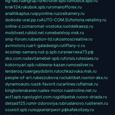
dg-lab.ru
angrup.ru
recruiter.spb.ru
music8.spb.ru
krsk124.ru
kubok.spb.ru
romanofforex.ru
analitikaplus.ru
spyonline.ru
zosikamery.ru
sloboda-ural.pp.ru
AUTO-COM.SU
hohota.net
alimy.ru
online-z.com
aromat-vostoka.ru
otdelkaexp.ru
mobilvest.ru
bbd.net.ru
mebelshop.msk.ru
smp-forum.ru
bastion-td.ru
kosmoscreative.ru
avrmotors.ru
art-galadesign.ru
tiffany-c.ru
ecostep-samara.ru
d-p.spb.ru
галактика73.рф
sko.com.ru
davitamebel-spb.ru
fotsis.ru
tesiaes.ru
kokoroyari.spb.ru
blesna-kazan.ru
mossilver.ru
lenderoq.ru
sergeydobrin.ru
tochkazvuka.msk.ru
people-of-art.ru
bezzubova.ru
clubtibet.ru
orior-aks.ru
dynamoauto.ru
szk-favorit.ru
carlines.ru
flatnsk.ru
kingbolenskaner.ru
alex-motor.ru
astroline.net.ru
act1.spb.ru
polyglot.com.ru
gidlipetsk.ru
ooo-driada.ru
detsad125.ru
mir-zdoroviya.ru
bruslanovo.ru
siterem.ru
council.spb.ru
лодкипатриот.рф
kafekolizey.ru