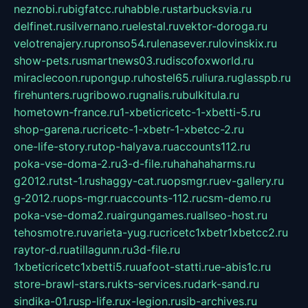
neznobi.ru
bigfatcc.ru
habble.ru
starbucksvia.ru
delfinet.ru
silvernano.ru
elestal.ru
vektor-doroga.ru
velotrenajery.ru
pronso54.ru
lenasever.ru
lovinskix.ru
show-pets.ru
smartnews03.ru
discofoxworld.ru
miraclecoon.ru
pongup.ru
hostel65.ru
liura.ru
glasspb.ru
firehunters.ru
gribowo.ru
gnalis.ru
bulkitula.ru
hometown-france.ru
1-xbeticricetc-1-xbetti-5.ru
shop-garena.ru
cricetc-1-xbetr-1-xbetcc-2.ru
one-life-story.ru
top-halyava.ru
accounts112.ru
poka-vse-doma-2.ru
3-d-file.ru
hahahaharms.ru
g2012.ru
tst-1.ru
shaggy-cat.ru
opsmgr.ru
ev-gallery.ru
g-2012.ru
ops-mgr.ru
accounts-112.ru
csm-demo.ru
poka-vse-doma2.ru
airgungames.ru
allseo-host.ru
tehosmotre.ru
varieta-yug.ru
cricetc1xbetr1xbetcc2.ru
raytor-d.ru
atillagunn.ru
3d-file.ru
1xbeticricetc1xbetti5.ru
uafoot-statti.ru
e-abis1c.ru
store-brawl-stars.ru
kts-services.ru
dark-sand.ru
sindika-01.ru
sp-life.ru
x-legion.ru
sib-archives.ru