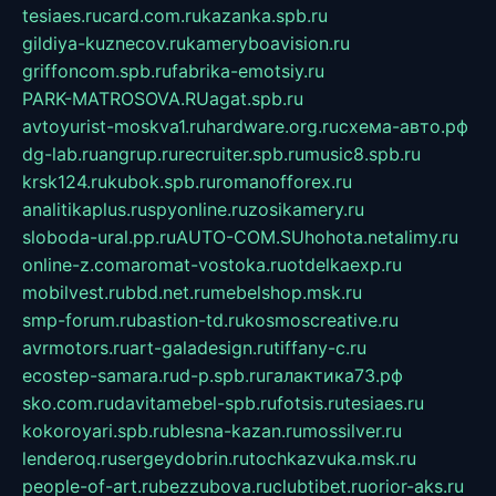
tesiaes.ru
card.com.ru
kazanka.spb.ru
gildiya-kuznecov.ru
kameryboavision.ru
griffoncom.spb.ru
fabrika-emotsiy.ru
PARK-MATROSOVA.RU
agat.spb.ru
avtoyurist-moskva1.ru
hardware.org.ru
схема-авто.рф
dg-lab.ru
angrup.ru
recruiter.spb.ru
music8.spb.ru
krsk124.ru
kubok.spb.ru
romanofforex.ru
analitikaplus.ru
spyonline.ru
zosikamery.ru
sloboda-ural.pp.ru
AUTO-COM.SU
hohota.net
alimy.ru
online-z.com
aromat-vostoka.ru
otdelkaexp.ru
mobilvest.ru
bbd.net.ru
mebelshop.msk.ru
smp-forum.ru
bastion-td.ru
kosmoscreative.ru
avrmotors.ru
art-galadesign.ru
tiffany-c.ru
ecostep-samara.ru
d-p.spb.ru
галактика73.рф
sko.com.ru
davitamebel-spb.ru
fotsis.ru
tesiaes.ru
kokoroyari.spb.ru
blesna-kazan.ru
mossilver.ru
lenderoq.ru
sergeydobrin.ru
tochkazvuka.msk.ru
people-of-art.ru
bezzubova.ru
clubtibet.ru
orior-aks.ru