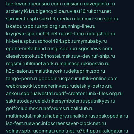
tae-kwon.ru
consrio.com.ru
insiam.ru
avegainfo.ru
archery161.ru
bigencyclica.ru
vlast16.ru
korru.net
sarmiento.spb.su
extelopedia.ru
lammin-suo.spb.ru
iskatour.spb.ru
snpi.org.ru
running-line.ru
krygeva-spa.ru
chel.net.ru
rust-loco.ru
dugshop.ru
hl-beta.spb.ru
school494.spb.ru
mymubaby.ru
epoha-metalband.ru
ngr.spb.ru
rusgosnews.com
dieselvostok.ru
24hostel.msk.ru
w-dev.ru
f-ship.ru
regsmi.ru
filmnetwork.ru
malinasp.ru
kinosvin.ru
h2o-salon.ru
malutkayork.ru
deltaprim.spb.ru
tango-perm.ru
gooddir.ru
sgv.su
multiki-online.com
webkrasotki.com
cherinvest.ru
detskiy-ostrov.ru
ankou.spb.ru
alvesta1.ru
pdf-creator.ru
nix-files.org.ru
sakhatoday.ru
elektrikersymboler.ru
sputnikyes.ru
golf2club.msk.ru
aeforums.ru
zallclub.ru
multimodal.msk.ru
habaigry.ru
haikko.ru
sobakopedia.ru
isz-fest.ru
ewnc.info
screensaver-clock.net.ru
volnav.spb.ru
comnat.ru
npf.net.ru
7bit.pp.ru
kalugatur.ru