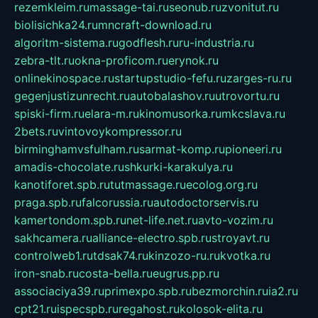
rezemkleim.ru
massage-tai.ru
seonub.ru
zvonitut.ru
biolisichka24.ru
mncraft-download.ru
algoritm-sistema.ru
godflesh.ru
ru-industria.ru
zebra-tlt.ru
okna-proficom.ru
erynok.ru
onlinekinospace.ru
startupstudio-fefu.ru
zarges-ru.ru
gegenjustizunrecht.ru
autobalashov.ru
utrovortu.ru
spiski-firm.ru
elara-m.ru
kinomusorka.ru
mkcslava.ru
2bets.ru
vintovoykompressor.ru
birminghamvsfulham.ru
sarmat-komp.ru
pioneeri.ru
amadis-chocolate.ru
shkurki-karakulya.ru
kanotiforet.spb.ru
tutmassage.ru
ecolog.org.ru
praga.spb.ru
falcorussia.ru
autodoctorservis.ru
kamertondom.spb.ru
net-life.net.ru
avto-vozim.ru
sakhcamera.ru
alliance-electro.spb.ru
stroyavt.ru
controlweb1.ru
tdsak74.ru
kinzozo-ru.ru
kvotka.ru
iron-snab.ru
costa-bella.ru
eugrus.pp.ru
associaciya39.ru
primexpo.spb.ru
bezmorchin.ru
ia2.ru
cpt21.ru
ispecspb.ru
regahost.ru
kolosok-elita.ru