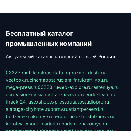
Бесплатный каталог
промышленных компаний
Актуальный каталог компаний по всей России
03223.ru
ufille.ru
krasotata.ru
prazdnikdushi.ru
veetbox.ru
cinemapost.ru
ciam-fr.ru
kraft-you.ru
mega-press.ru
03223.ru
web-explore.ru
rastenuya.ru
eurovision-russia.ru
strah-news.ru
freeride-team.ru
itrack-24.ru
sexshopexpress.ru
autostudiopro.ru
alabuga-cityhotel.ru
pornv.ru
atlantpereezd.ru
bud-em-znakomye.ru
a-cdc.ru
elektrostal-news.ru
korolevremont-market.ru
budem-znakomye.ru
oooagrosnab.ru
fpodaso.ru
emfire.ru
pro-otdelky.ru