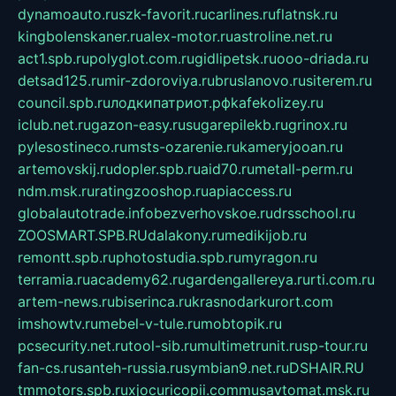
dynamoauto.ru
szk-favorit.ru
carlines.ru
flatnsk.ru
kingbolenskaner.ru
alex-motor.ru
astroline.net.ru
act1.spb.ru
polyglot.com.ru
gidlipetsk.ru
ooo-driada.ru
detsad125.ru
mir-zdoroviya.ru
bruslanovo.ru
siterem.ru
council.spb.ru
лодкипатриот.рф
kafekolizey.ru
iclub.net.ru
gazon-easy.ru
sugarepilekb.ru
grinox.ru
pylesostineco.ru
msts-ozarenie.ru
kameryjooan.ru
artemovskij.ru
dopler.spb.ru
aid70.ru
metall-perm.ru
ndm.msk.ru
ratingzooshop.ru
apiaccess.ru
globalautotrade.info
bezverhovskoe.ru
drsschool.ru
ZOOSMART.SPB.RU
dalakony.ru
medikijob.ru
remontt.spb.ru
photostudia.spb.ru
myragon.ru
terramia.ru
academy62.ru
gardengallereya.ru
rti.com.ru
artem-news.ru
biserinca.ru
krasnodarkurort.com
imshowtv.ru
mebel-v-tule.ru
mobtopik.ru
pcsecurity.net.ru
tool-sib.ru
multimetrunit.ru
sp-tour.ru
fan-cs.ru
santeh-russia.ru
symbian9.net.ru
DSHAIR.RU
tmmotors.spb.ru
xjocuricopii.com
musavtomat.msk.ru