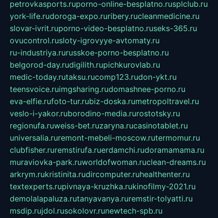
petrovkasports.ru
porno-online-besplatno.ru
splclub.ru
york-life.ru
doroga-expo.ru
ribery.ru
cleanmedicine.ru
slovar-ivrit.ru
porno-video-besplatno.ru
seks-365.ru
ovucontrol.ru
sloty-igrovyye-avtomaty.ru
ru-industriya.ru
russkoe-porno-besplatno.ru
belgorod-day.ru
digilith.ru
pichkurovlab.ru
medic-today.ru
taksu.ru
comp123.ru
don-ykt.ru
teensvoice.ru
imgsharing.ru
domashnee-porno.ru
eva-elfie.ru
foto-tur.ru
biz-doska.ru
metropoltravel.ru
veslo-i-yakor.ru
borodino-media.ru
rostotsky.ru
regionufa.ru
weiss-bet.ru
zaryna.ru
casinotablet.ru
universalia.ru
remont-mebeli-moscow.ru
termomur.ru
clubfisher.ru
remstirufa.ru
erdamchi.ru
doramamama.ru
muraviovka-park.ru
worldofwoman.ru
clean-dreams.ru
arkrym.ru
kristinita.ru
dircomputer.ru
healthenter.ru
textexperts.ru
pivnaya-kruzhka.ru
kinofilmy-2021.ru
demolalapaluza.ru
tanyavanya.ru
remstir-tolyatti.ru
msdip.ru
jdol.ru
sokolovr.ru
newtech-spb.ru