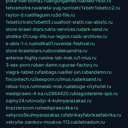
poka-vse-doma2.ru
airgungames.ru
allseo-host.ru
tehosmotre.ru
varieta-yug.ru
cricetc1xbetr1xbetcc2.ru
raytor-d.ru
atillagunn.ru
3d-file.ru
1xbeticricetc1xbetti5.ru
uafoot-statti.ru
e-abis1c.ru
store-brawl-stars.ru
kts-services.ru
dark-sand.ru
sindika-01.ru
sp-life.ru
x-legion.ru
sib-archives.ru
e-abis-1-c.ru
sindika01.ru
venda-festival.ru
store-brawlstars.ru
dooraleksandria.ru
antenna-highly.ru
mine-lab-msk.ru
1-mus.ru
3-sex-porn.ru
ban-damn.ru
purse-factory.ru
viagra-tablet.ru
fasbags.ru
adler-jun.ru
bandamn.ru
fincontech.ru
3sexporn.ru
1mus.ru
darksand.ru
rebus-toys.ru
minelab-msk.ru
alabuga-cityhotel.ru
medsprawo-4-ka.ru
2864420.ru
blagodarenie-spb.ru
zajmy24.ru
tovudyi-4-kuhnyanazakaz.ru
brazzerscom.ru
medsprawo4ka.ru
xehyroo5kuhnyanazakaz.ru
fabrikayfabrikaefabrika.ru
vskrytie-zamkov-moskva-113.ru
biletnadom.ru