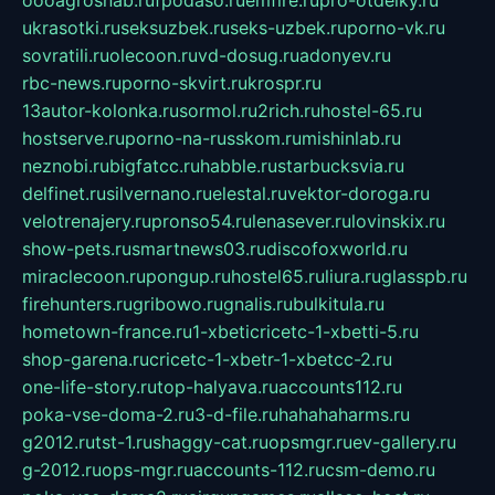
ukrasotki.ru
seksuzbek.ru
seks-uzbek.ru
porno-vk.ru
sovratili.ru
olecoon.ru
vd-dosug.ru
adonyev.ru
rbc-news.ru
porno-skvirt.ru
krospr.ru
13autor-kolonka.ru
sormol.ru
2rich.ru
hostel-65.ru
hostserve.ru
porno-na-russkom.ru
mishinlab.ru
neznobi.ru
bigfatcc.ru
habble.ru
starbucksvia.ru
delfinet.ru
silvernano.ru
elestal.ru
vektor-doroga.ru
velotrenajery.ru
pronso54.ru
lenasever.ru
lovinskix.ru
show-pets.ru
smartnews03.ru
discofoxworld.ru
miraclecoon.ru
pongup.ru
hostel65.ru
liura.ru
glasspb.ru
firehunters.ru
gribowo.ru
gnalis.ru
bulkitula.ru
hometown-france.ru
1-xbeticricetc-1-xbetti-5.ru
shop-garena.ru
cricetc-1-xbetr-1-xbetcc-2.ru
one-life-story.ru
top-halyava.ru
accounts112.ru
poka-vse-doma-2.ru
3-d-file.ru
hahahaharms.ru
g2012.ru
tst-1.ru
shaggy-cat.ru
opsmgr.ru
ev-gallery.ru
g-2012.ru
ops-mgr.ru
accounts-112.ru
csm-demo.ru