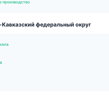
е производство
о-Кавказский федеральный округ
кала
а