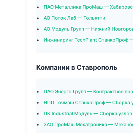
ПАО Металлика ПроМаш — Хабаровс
АО Поток Лаб — Тольятти
АО Модуль Групп — Нижний Новгоро
Инжиниринг TechPlant СтанкоПроф —
Компании в Ставрополь
ПАО Энерго Групп — Контрактное пр
НПП Точмаш СтанкоПроф — Сборка у
ПК Industrial Модуль — Сборка узлов
ЗАО ПроМаш Мехатроника — Механоо