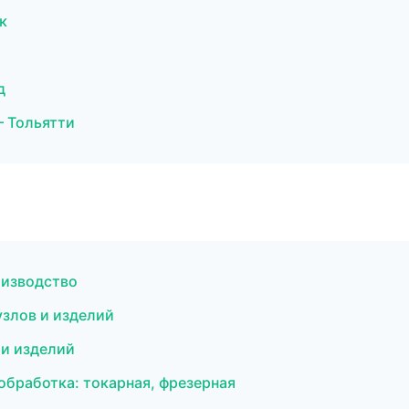
к
д
 Тольятти
оизводство
злов и изделий
 и изделий
бработка: токарная, фрезерная