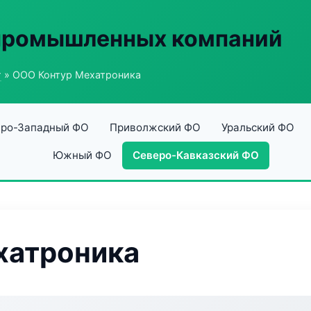
 промышленных компаний
г
» ООО Контур Мехатроника
ро-Западный ФО
Приволжский ФО
Уральский ФО
Южный ФО
Северо-Кавказский ФО
хатроника