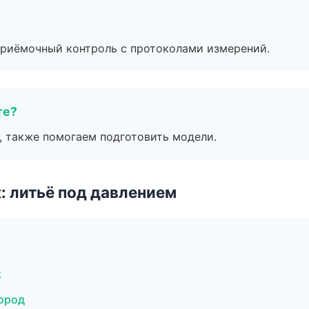
приёмочный контроль с протоколами измерений.
те?
, также помогаем подготовить модели.
: литьё под давлением
к
ород