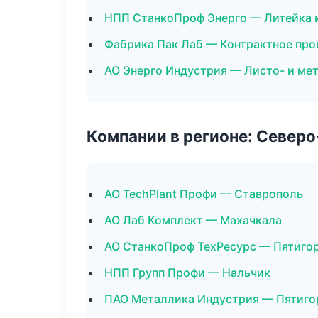
НПП СтанкоПроф Энерго — Литейка 
Фабрика Пак Лаб — Контрактное про
АО Энерго Индустрия — Листо- и ме
Компании в регионе: Север
АО TechPlant Профи — Ставрополь
АО Лаб Комплект — Махачкала
АО СтанкоПроф ТехРесурс — Пятиго
НПП Групп Профи — Нальчик
ПАО Металлика Индустрия — Пятиго