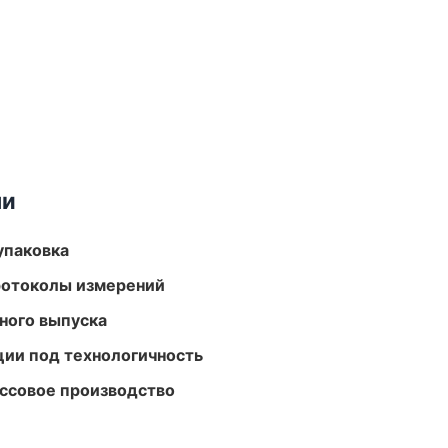
ми
упаковка
ротоколы измерений
ного выпуска
ции под технологичность
ассовое производство