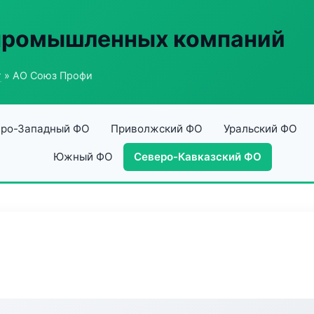
 промышленных компаний
г
» АО Союз Профи
ро-Западный ФО
Приволжский ФО
Уральский ФО
Южный ФО
Северо-Кавказский ФО