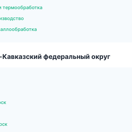
и термообработка
изводство
таллообработка
о-Кавказский федеральный округ
рск
рск