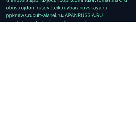
tmmotors.spb.ru
xjocuricopii.com
musavtomat.msk.ru
obustrojdom.ru
sovetcik.ru
ybaranovskaya.ru
ppknews.ru
cult-alshei.ru
JAPANRUSSIA.RU
proekciyamebel.ru
imper-finans.ru
rim.org.ru
glamourai.ru
brassminus.ru
zabor-pro.ru
ftn.pp.ru
dorogoe58.ru
laimengpacker.ru
kuzova-zapchasti.ru
sageerp.ru
taxodrom.ru
dsrazvitie.ru
hardcity.net.ru
ratinghomegames.ru
topservice25.ru
gubernyan.ru
gtglasslined.ru
ii4.ru
tssport.spb.ru
andorra24.com
blackwallstreet.ru
oboimos.ru
optim-doors.com.ru
ikuch.ru
nycr.org.ru
npa21.ru
vremya-ch.spb.ru
desert000.ru
ivtorgi.ru
ifiori.ru
catalog-statei.ru
dcv.org.ru
spetsmaster174.ru
ipkameryhiseeu.ru
dum26.ru
ruspol.spb.ru
fr-opendp.ru
kam-solnyshko.ru
cheyenne-arapaho.ru
sevzapmetal.spb.ru
ted-lapidus.spb.ru
parasite-eliminator.ru
sigma-complete.ru
modernworld.ru
dama-moda.ru
eholot-group.ru
sk-nvkz.ru
DRONGOLD.RU