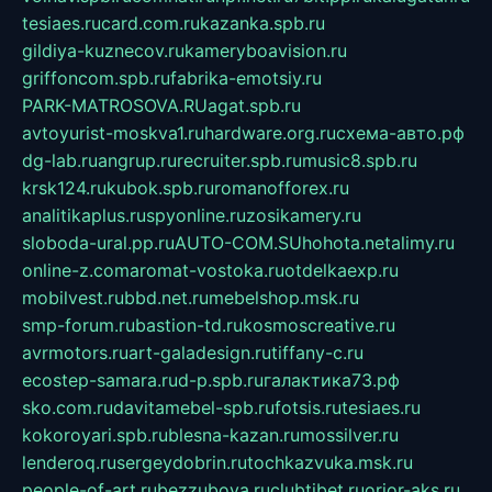
tesiaes.ru
card.com.ru
kazanka.spb.ru
gildiya-kuznecov.ru
kameryboavision.ru
griffoncom.spb.ru
fabrika-emotsiy.ru
PARK-MATROSOVA.RU
agat.spb.ru
avtoyurist-moskva1.ru
hardware.org.ru
схема-авто.рф
dg-lab.ru
angrup.ru
recruiter.spb.ru
music8.spb.ru
krsk124.ru
kubok.spb.ru
romanofforex.ru
analitikaplus.ru
spyonline.ru
zosikamery.ru
sloboda-ural.pp.ru
AUTO-COM.SU
hohota.net
alimy.ru
online-z.com
aromat-vostoka.ru
otdelkaexp.ru
mobilvest.ru
bbd.net.ru
mebelshop.msk.ru
smp-forum.ru
bastion-td.ru
kosmoscreative.ru
avrmotors.ru
art-galadesign.ru
tiffany-c.ru
ecostep-samara.ru
d-p.spb.ru
галактика73.рф
sko.com.ru
davitamebel-spb.ru
fotsis.ru
tesiaes.ru
kokoroyari.spb.ru
blesna-kazan.ru
mossilver.ru
lenderoq.ru
sergeydobrin.ru
tochkazvuka.msk.ru
people-of-art.ru
bezzubova.ru
clubtibet.ru
orior-aks.ru