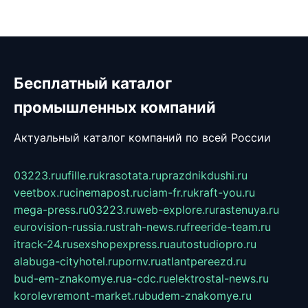
Бесплатный каталог
промышленных компаний
Актуальный каталог компаний по всей России
03223.ru
ufille.ru
krasotata.ru
prazdnikdushi.ru
veetbox.ru
cinemapost.ru
ciam-fr.ru
kraft-you.ru
mega-press.ru
03223.ru
web-explore.ru
rastenuya.ru
eurovision-russia.ru
strah-news.ru
freeride-team.ru
itrack-24.ru
sexshopexpress.ru
autostudiopro.ru
alabuga-cityhotel.ru
pornv.ru
atlantpereezd.ru
bud-em-znakomye.ru
a-cdc.ru
elektrostal-news.ru
korolevremont-market.ru
budem-znakomye.ru