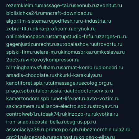
rezemkleim.ru
massage-tai.ru
seonub.ru
zvonitut.ru
biolisichka24.ru
mncraft-download.ru
algoritm-sistema.ru
godflesh.ru
ru-industria.ru
zebra-tlt.ru
okna-proficom.ru
erynok.ru
onlinekinospace.ru
startupstudio-fefu.ru
zarges-ru.ru
gegenjustizunrecht.ru
autobalashov.ru
utrovortu.ru
spiski-firm.ru
elara-m.ru
kinomusorka.ru
mkcslava.ru
2bets.ru
vintovoykompressor.ru
birminghamvsfulham.ru
sarmat-komp.ru
pioneeri.ru
amadis-chocolate.ru
shkurki-karakulya.ru
kanotiforet.spb.ru
tutmassage.ru
ecolog.org.ru
praga.spb.ru
falcorussia.ru
autodoctorservis.ru
kamertondom.spb.ru
net-life.net.ru
avto-vozim.ru
sakhcamera.ru
alliance-electro.spb.ru
stroyavt.ru
controlweb1.ru
tdsak74.ru
kinzozo-ru.ru
kvotka.ru
iron-snab.ru
costa-bella.ru
eugrus.pp.ru
associaciya39.ru
primexpo.spb.ru
bezmorchin.ru
ia2.ru
cpt21.ru
ispecspb.ru
regahost.ru
kolosok-elita.ru