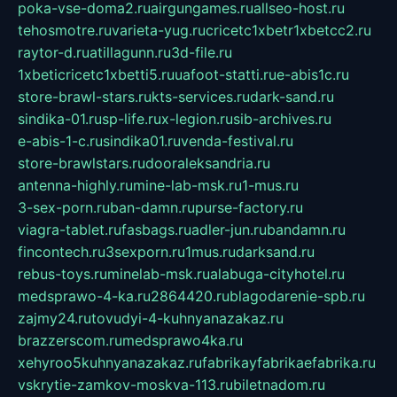
poka-vse-doma2.ru
airgungames.ru
allseo-host.ru
tehosmotre.ru
varieta-yug.ru
cricetc1xbetr1xbetcc2.ru
raytor-d.ru
atillagunn.ru
3d-file.ru
1xbeticricetc1xbetti5.ru
uafoot-statti.ru
e-abis1c.ru
store-brawl-stars.ru
kts-services.ru
dark-sand.ru
sindika-01.ru
sp-life.ru
x-legion.ru
sib-archives.ru
e-abis-1-c.ru
sindika01.ru
venda-festival.ru
store-brawlstars.ru
dooraleksandria.ru
antenna-highly.ru
mine-lab-msk.ru
1-mus.ru
3-sex-porn.ru
ban-damn.ru
purse-factory.ru
viagra-tablet.ru
fasbags.ru
adler-jun.ru
bandamn.ru
fincontech.ru
3sexporn.ru
1mus.ru
darksand.ru
rebus-toys.ru
minelab-msk.ru
alabuga-cityhotel.ru
medsprawo-4-ka.ru
2864420.ru
blagodarenie-spb.ru
zajmy24.ru
tovudyi-4-kuhnyanazakaz.ru
brazzerscom.ru
medsprawo4ka.ru
xehyroo5kuhnyanazakaz.ru
fabrikayfabrikaefabrika.ru
vskrytie-zamkov-moskva-113.ru
biletnadom.ru