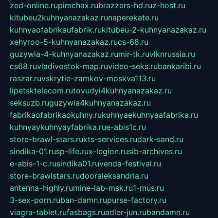
zed-online.ru
pimchax.ru
brazzers-hd.ru
z-host.ru
kitubeu2kuhnyanazakaz.ru
naperekate.ru
kuhnyaofabrikaufabrik.ru
kitubeu-2-kuhnyanazakaz.ru
xehyroo-5-kuhnyanazakaz.ru
cs-68.ru
guzywia-4-kuhnyanazakaz.ru
mir-tk.ru
vlknrussia.ru
cs68.ru
vladivostok-map.ru
video-seks.ru
bankaribi.ru
raszar.ru
vskrytie-zamkov-moskva113.ru
lipetsktelecom.ru
tovudyi4kuhnyanazakaz.ru
seksuzb.ru
guzywia4kuhnyanazakaz.ru
fabrikaofabrikaokuhny.ru
kuhnyaekuhnyaafabrika.ru
kuhnyaykuhnyayfabrika.ru
e-abis1c.ru
store-brawl-stars.ru
kts-services.ru
dark-sand.ru
sindika-01.ru
sp-life.ru
x-legion.ru
sib-archives.ru
e-abis-1-c.ru
sindika01.ru
venda-festival.ru
store-brawlstars.ru
dooraleksandria.ru
antenna-highly.ru
mine-lab-msk.ru
1-mus.ru
3-sex-porn.ru
ban-damn.ru
purse-factory.ru
viagra-tablet.ru
fasbags.ru
adler-jun.ru
bandamn.ru