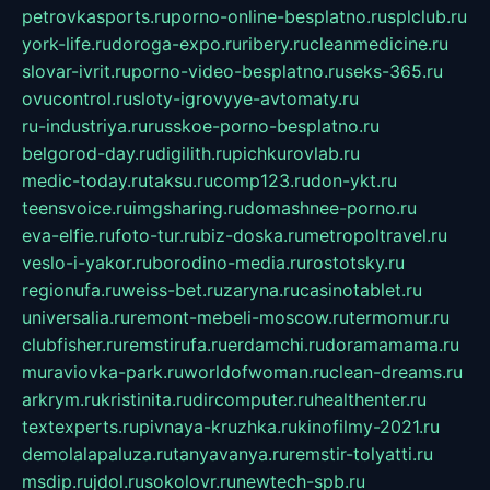
petrovkasports.ru
porno-online-besplatno.ru
splclub.ru
york-life.ru
doroga-expo.ru
ribery.ru
cleanmedicine.ru
slovar-ivrit.ru
porno-video-besplatno.ru
seks-365.ru
ovucontrol.ru
sloty-igrovyye-avtomaty.ru
ru-industriya.ru
russkoe-porno-besplatno.ru
belgorod-day.ru
digilith.ru
pichkurovlab.ru
medic-today.ru
taksu.ru
comp123.ru
don-ykt.ru
teensvoice.ru
imgsharing.ru
domashnee-porno.ru
eva-elfie.ru
foto-tur.ru
biz-doska.ru
metropoltravel.ru
veslo-i-yakor.ru
borodino-media.ru
rostotsky.ru
regionufa.ru
weiss-bet.ru
zaryna.ru
casinotablet.ru
universalia.ru
remont-mebeli-moscow.ru
termomur.ru
clubfisher.ru
remstirufa.ru
erdamchi.ru
doramamama.ru
muraviovka-park.ru
worldofwoman.ru
clean-dreams.ru
arkrym.ru
kristinita.ru
dircomputer.ru
healthenter.ru
textexperts.ru
pivnaya-kruzhka.ru
kinofilmy-2021.ru
demolalapaluza.ru
tanyavanya.ru
remstir-tolyatti.ru
msdip.ru
jdol.ru
sokolovr.ru
newtech-spb.ru