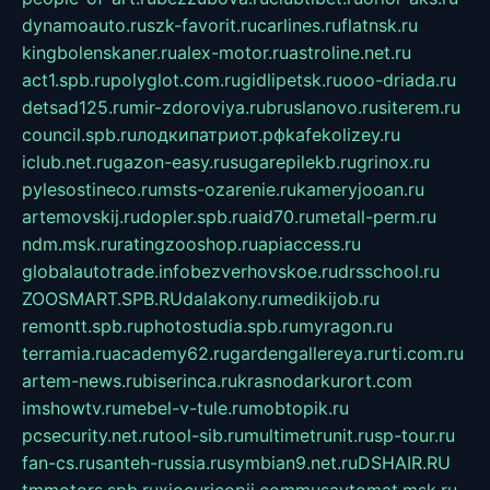
dynamoauto.ru
szk-favorit.ru
carlines.ru
flatnsk.ru
kingbolenskaner.ru
alex-motor.ru
astroline.net.ru
act1.spb.ru
polyglot.com.ru
gidlipetsk.ru
ooo-driada.ru
detsad125.ru
mir-zdoroviya.ru
bruslanovo.ru
siterem.ru
council.spb.ru
лодкипатриот.рф
kafekolizey.ru
iclub.net.ru
gazon-easy.ru
sugarepilekb.ru
grinox.ru
pylesostineco.ru
msts-ozarenie.ru
kameryjooan.ru
artemovskij.ru
dopler.spb.ru
aid70.ru
metall-perm.ru
ndm.msk.ru
ratingzooshop.ru
apiaccess.ru
globalautotrade.info
bezverhovskoe.ru
drsschool.ru
ZOOSMART.SPB.RU
dalakony.ru
medikijob.ru
remontt.spb.ru
photostudia.spb.ru
myragon.ru
terramia.ru
academy62.ru
gardengallereya.ru
rti.com.ru
artem-news.ru
biserinca.ru
krasnodarkurort.com
imshowtv.ru
mebel-v-tule.ru
mobtopik.ru
pcsecurity.net.ru
tool-sib.ru
multimetrunit.ru
sp-tour.ru
fan-cs.ru
santeh-russia.ru
symbian9.net.ru
DSHAIR.RU