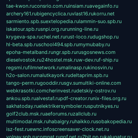
tae-kwon.ru
consrio.com.ru
insiam.ru
avegainfo.ru
archery161.ru
bigencyclica.ru
vlast16.ru
korru.net
sarmiento.spb.su
extelopedia.ru
lammin-suo.spb.ru
iskatour.spb.ru
snpi.org.ru
running-line.ru
krygeva-spa.ru
chel.net.ru
rust-loco.ru
dugshop.ru
hl-beta.spb.ru
school494.spb.ru
mymubaby.ru
epoha-metalband.ru
ngr.spb.ru
rusgosnews.com
dieselvostok.ru
24hostel.msk.ru
w-dev.ru
f-ship.ru
regsmi.ru
filmnetwork.ru
malinasp.ru
kinosvin.ru
h2o-salon.ru
malutkayork.ru
deltaprim.spb.ru
tango-perm.ru
gooddir.ru
sgv.su
multiki-online.com
webkrasotki.com
cherinvest.ru
detskiy-ostrov.ru
ankou.spb.ru
alvesta1.ru
pdf-creator.ru
nix-files.org.ru
sakhatoday.ru
elektrikersymboler.ru
sputnikyes.ru
golf2club.msk.ru
aeforums.ru
zallclub.ru
multimodal.msk.ru
habaigry.ru
haikko.ru
sobakopedia.ru
isz-fest.ru
ewnc.info
screensaver-clock.net.ru
volnav.spb.ru
comnat.ru
npf.net.ru
7bit.pp.ru
kalugatur.ru