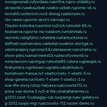
oooagrosnab.ru
fpodaso.ru
emfire.ru
pro-otdelky.ru
ukrasotki.ru
seksuzbek.ru
seks-uzbek.ru
porno-vk.ru
sovratili.ru
olecoon.ru
vd-dosug.ru
adonyev.ru
rbc-news.ru
porno-skvirt.ru
krospr.ru
13autor-kolonka.ru
sormol.ru
2rich.ru
hostel-65.ru
hostserve.ru
porno-na-russkom.ru
mishinlab.ru
neznobi.ru
bigfatcc.ru
habble.ru
starbucksvia.ru
delfinet.ru
silvernano.ru
elestal.ru
vektor-doroga.ru
velotrenajery.ru
pronso54.ru
lenasever.ru
lovinskix.ru
show-pets.ru
smartnews03.ru
discofoxworld.ru
miraclecoon.ru
pongup.ru
hostel65.ru
liura.ru
glasspb.ru
firehunters.ru
gribowo.ru
gnalis.ru
bulkitula.ru
hometown-france.ru
1-xbeticricetc-1-xbetti-5.ru
shop-garena.ru
cricetc-1-xbetr-1-xbetcc-2.ru
one-life-story.ru
top-halyava.ru
accounts112.ru
poka-vse-doma-2.ru
3-d-file.ru
hahahaharms.ru
g2012.ru
tst-1.ru
shaggy-cat.ru
opsmgr.ru
ev-gallery.ru
g-2012.ru
ops-mgr.ru
accounts-112.ru
csm-demo.ru