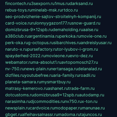
fincontech.ru
3sexporn.ru
1mus.ru
darksand.ru
rebus-toys.ru
minelab-msk.ru
rtdco.ru
seo-prodvizhenie-sajtov-stroitelnyh-kompanij.ru
card-voice.ru
rulonnyygazon177.ru
snow-guard.ru
domizbrusa-9x12spb.ru
demaholding.ru
aalse.ru
a380club.ru
argentinamia.ru
perkoka.ru
movie-one.ru
perk-oka.ru
g-octopus.ru
sibarchives.ru
andreislyusar.ru
naruto-x.ru
pursefactory.ru
tor-lyubov-i-grom.ru
spayderhed-2022.ru
movieone.ru
evro-dez.ru
webamator.ru
ma-absolut1.ru
avtopomosch27.ru
nv-750.ru
news-plain.ru
nertansaga.ru
delanalad.ru
dizfiles.ru
youtubefree.ru
aria-family.ru
roadli.ru
planeta-samara.ru
mysmartbuy.ru
matrasy-kemerovo.ru
ashanet.ru
trade-farm.ru
dotcustoms.ru
domizbrusa9x12spb.ru
autodamp.ru
narasimha.ru
djcommodities.ru
nv750.ru
x-ton.ru
newsplain.ru
cardvoice.ru
modopaper.ru
manunae.ru
gbget.ru
alfeihavsalnassr.ru
madoma.ru
tajuncos.ru