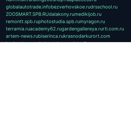
globalautotrade.info
bezverhovskoe.ru
drsschool.ru
ZOOSMART.SPB.RU
dalakony.ru
medikijob.ru
remontt.spb.ru
photostudia.spb.ru
myragon.ru
terramia.ru
academy62.ru
gardengallereya.ru
rti.com.ru
artem-news.ru
biserinca.ru
krasnodarkurort.com
imshowtv.ru
mebel-v-tule.ru
mobtopik.ru
pcsecurity.net.ru
tool-sib.ru
multimetrunit.ru
sp-tour.ru
fan-cs.ru
santeh-russia.ru
symbian9.net.ru
DSHAIR.RU
tmmotors.spb.ru
xjocuricopii.com
musavtomat.msk.ru
obustrojdom.ru
sovetcik.ru
ybaranovskaya.ru
ppknews.ru
cult-alshei.ru
JAPANRUSSIA.RU
proekciyamebel.ru
imper-finans.ru
rim.org.ru
glamourai.ru
brassminus.ru
zabor-pro.ru
ftn.pp.ru
dorogoe58.ru
laimengpacker.ru
kuzova-zapchasti.ru
sageerp.ru
taxodrom.ru
dsrazvitie.ru
hardcity.net.ru
ratinghomegames.ru
topservice25.ru
gubernyan.ru
gtglasslined.ru
ii4.ru
tssport.spb.ru
andorra24.com
blackwallstreet.ru
oboimos.ru
optim-doors.com.ru