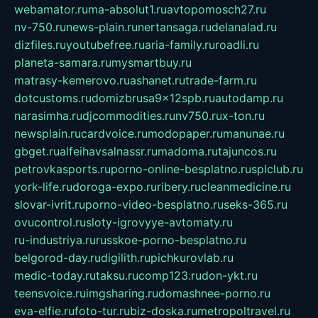
webamator.ru
ma-absolut1.ru
avtopomosch27.ru
nv-750.ru
news-plain.ru
nertansaga.ru
delanalad.ru
dizfiles.ru
youtubefree.ru
aria-family.ru
roadli.ru
planeta-samara.ru
mysmartbuy.ru
matrasy-kemerovo.ru
ashanet.ru
trade-farm.ru
dotcustoms.ru
domizbrusa9x12spb.ru
autodamp.ru
narasimha.ru
djcommodities.ru
nv750.ru
x-ton.ru
newsplain.ru
cardvoice.ru
modopaper.ru
manunae.ru
gbget.ru
alfeihavsalnassr.ru
madoma.ru
tajuncos.ru
petrovkasports.ru
porno-online-besplatno.ru
splclub.ru
york-life.ru
doroga-expo.ru
ribery.ru
cleanmedicine.ru
slovar-ivrit.ru
porno-video-besplatno.ru
seks-365.ru
ovucontrol.ru
sloty-igrovyye-avtomaty.ru
ru-industriya.ru
russkoe-porno-besplatno.ru
belgorod-day.ru
digilith.ru
pichkurovlab.ru
medic-today.ru
taksu.ru
comp123.ru
don-ykt.ru
teensvoice.ru
imgsharing.ru
domashnee-porno.ru
eva-elfie.ru
foto-tur.ru
biz-doska.ru
metropoltravel.ru