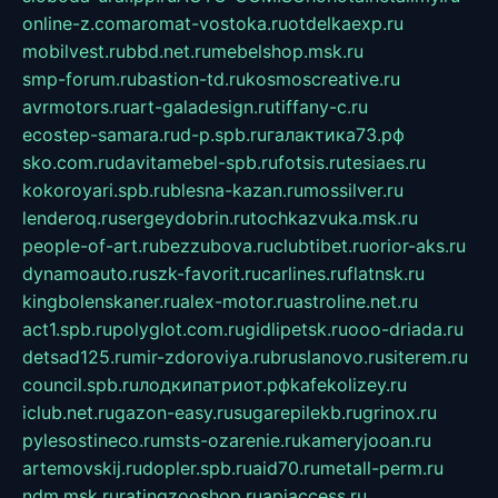
online-z.com
aromat-vostoka.ru
otdelkaexp.ru
mobilvest.ru
bbd.net.ru
mebelshop.msk.ru
smp-forum.ru
bastion-td.ru
kosmoscreative.ru
avrmotors.ru
art-galadesign.ru
tiffany-c.ru
ecostep-samara.ru
d-p.spb.ru
галактика73.рф
sko.com.ru
davitamebel-spb.ru
fotsis.ru
tesiaes.ru
kokoroyari.spb.ru
blesna-kazan.ru
mossilver.ru
lenderoq.ru
sergeydobrin.ru
tochkazvuka.msk.ru
people-of-art.ru
bezzubova.ru
clubtibet.ru
orior-aks.ru
dynamoauto.ru
szk-favorit.ru
carlines.ru
flatnsk.ru
kingbolenskaner.ru
alex-motor.ru
astroline.net.ru
act1.spb.ru
polyglot.com.ru
gidlipetsk.ru
ooo-driada.ru
detsad125.ru
mir-zdoroviya.ru
bruslanovo.ru
siterem.ru
council.spb.ru
лодкипатриот.рф
kafekolizey.ru
iclub.net.ru
gazon-easy.ru
sugarepilekb.ru
grinox.ru
pylesostineco.ru
msts-ozarenie.ru
kameryjooan.ru
artemovskij.ru
dopler.spb.ru
aid70.ru
metall-perm.ru
ndm.msk.ru
ratingzooshop.ru
apiaccess.ru