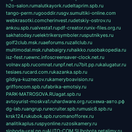
h2o-salon.ru
malutkayork.ru
deltaprim.spb.ru
tango-perm.ru
gooddir.ru
sgv.su
multiki-online.com
webkrasotki.com
cherinvest.ru
detskiy-ostrov.ru
ankou.spb.ru
alvesta1.ru
pdf-creator.ru
nix-files.org.ru
sakhatoday.ru
elektrikersymboler.ru
sputnikyes.ru
golf2club.msk.ru
aeforums.ru
zallclub.ru
multimodal.msk.ru
habaigry.ru
haikko.ru
sobakopedia.ru
isz-fest.ru
ewnc.info
screensaver-clock.net.ru
volnav.spb.ru
comnat.ru
npf.net.ru
7bit.pp.ru
kalugatur.ru
tesiaes.ru
card.com.ru
kazanka.spb.ru
gildiya-kuznecov.ru
kameryboavision.ru
griffoncom.spb.ru
fabrika-emotsiy.ru
PARK-MATROSOVA.RU
agat.spb.ru
avtoyurist-moskva1.ru
hardware.org.ru
схема-авто.рф
dg-lab.ru
angrup.ru
recruiter.spb.ru
music8.spb.ru
krsk124.ru
kubok.spb.ru
romanofforex.ru
analitikaplus.ru
spyonline.ru
zosikamery.ru
sloboda-ural.pp.ru
AUTO-COM.SU
hohota.net
alimy.ru