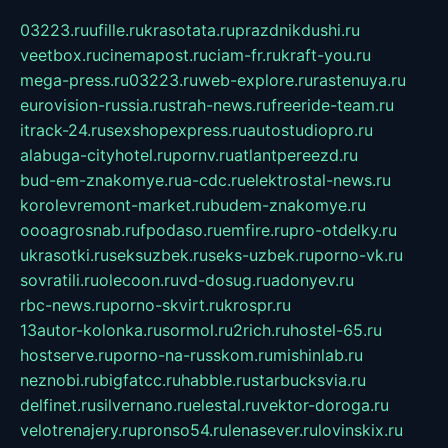
03223.ru
ufille.ru
krasotata.ru
prazdnikdushi.ru
veetbox.ru
cinemapost.ru
ciam-fr.ru
kraft-you.ru
mega-press.ru
03223.ru
web-explore.ru
rastenuya.ru
eurovision-russia.ru
strah-news.ru
freeride-team.ru
itrack-24.ru
sexshopexpress.ru
autostudiopro.ru
alabuga-cityhotel.ru
pornv.ru
atlantpereezd.ru
bud-em-znakomye.ru
a-cdc.ru
elektrostal-news.ru
korolevremont-market.ru
budem-znakomye.ru
oooagrosnab.ru
fpodaso.ru
emfire.ru
pro-otdelky.ru
ukrasotki.ru
seksuzbek.ru
seks-uzbek.ru
porno-vk.ru
sovratili.ru
olecoon.ru
vd-dosug.ru
adonyev.ru
rbc-news.ru
porno-skvirt.ru
krospr.ru
13autor-kolonka.ru
sormol.ru
2rich.ru
hostel-65.ru
hostserve.ru
porno-na-russkom.ru
mishinlab.ru
neznobi.ru
bigfatcc.ru
habble.ru
starbucksvia.ru
delfinet.ru
silvernano.ru
elestal.ru
vektor-doroga.ru
velotrenajery.ru
pronso54.ru
lenasever.ru
lovinskix.ru