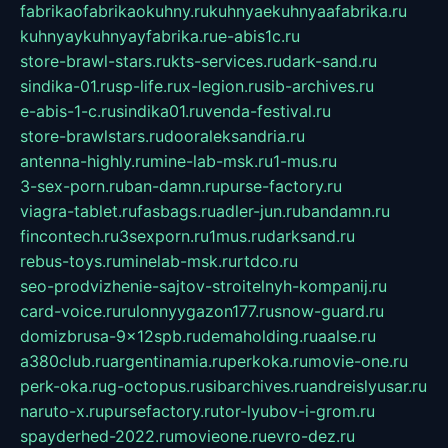
fabrikaofabrikaokuhny.ru
kuhnyaekuhnyaafabrika.ru
kuhnyaykuhnyayfabrika.ru
e-abis1c.ru
store-brawl-stars.ru
kts-services.ru
dark-sand.ru
sindika-01.ru
sp-life.ru
x-legion.ru
sib-archives.ru
e-abis-1-c.ru
sindika01.ru
venda-festival.ru
store-brawlstars.ru
dooraleksandria.ru
antenna-highly.ru
mine-lab-msk.ru
1-mus.ru
3-sex-porn.ru
ban-damn.ru
purse-factory.ru
viagra-tablet.ru
fasbags.ru
adler-jun.ru
bandamn.ru
fincontech.ru
3sexporn.ru
1mus.ru
darksand.ru
rebus-toys.ru
minelab-msk.ru
rtdco.ru
seo-prodvizhenie-sajtov-stroitelnyh-kompanij.ru
card-voice.ru
rulonnyygazon177.ru
snow-guard.ru
domizbrusa-9x12spb.ru
demaholding.ru
aalse.ru
a380club.ru
argentinamia.ru
perkoka.ru
movie-one.ru
perk-oka.ru
g-octopus.ru
sibarchives.ru
andreislyusar.ru
naruto-x.ru
pursefactory.ru
tor-lyubov-i-grom.ru
spayderhed-2022.ru
movieone.ru
evro-dez.ru