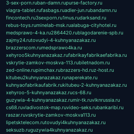
3-sex-porn.ru
ban-damn.ru
purse-factory.ru
viagra-tablet.ru
fasbags.ru
adler-jun.ru
bandamn.ru
fincontech.ru
3sexporn.ru
1mus.ru
darksand.ru
rebus-toys.ru
minelab-msk.ru
alabuga-cityhotel.ru
medsprawo-4-ka.ru
2864420.ru
blagodarenie-spb.ru
zajmy24.ru
tovudyi-4-kuhnyanazakaz.ru
brazzerscom.ru
medsprawo4ka.ru
xehyroo5kuhnyanazakaz.ru
fabrikayfabrikaefabrika.ru
vskrytie-zamkov-moskva-113.ru
biletnadom.ru
zed-online.ru
pimchax.ru
brazzers-hd.ru
z-host.ru
kitubeu2kuhnyanazakaz.ru
naperekate.ru
kuhnyaofabrikaufabrik.ru
kitubeu-2-kuhnyanazakaz.ru
xehyroo-5-kuhnyanazakaz.ru
cs-68.ru
guzywia-4-kuhnyanazakaz.ru
mir-tk.ru
vlknrussia.ru
cs68.ru
vladivostok-map.ru
video-seks.ru
bankaribi.ru
raszar.ru
vskrytie-zamkov-moskva113.ru
lipetsktelecom.ru
tovudyi4kuhnyanazakaz.ru
seksuzb.ru
guzywia4kuhnyanazakaz.ru