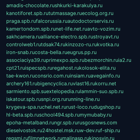
amadis-chocolate.ru
shkurki-karakulya.ru
kanotiforet.spb.ru
tutmassage.ru
ecolog.org.ru
praga.spb.ru
falcorussia.ru
autodoctorservis.ru
kamertondom.spb.ru
net-life.net.ru
avto-vozim.ru
sakhcamera.ru
alliance-electro.spb.ru
stroyavt.ru
controlweb1.ru
tdsak74.ru
kinzozo-ru.ru
kvotka.ru
iron-snab.ru
costa-bella.ru
eugrus.pp.ru
associaciya39.ru
primexpo.spb.ru
bezmorchin.ru
ia2.ru
cpt21.ru
ispecspb.ru
regahost.ru
kolosok-elita.ru
tae-kwon.ru
consrio.com.ru
insiam.ru
avegainfo.ru
archery161.ru
bigencyclica.ru
vlast16.ru
korru.net
sarmiento.spb.su
extelopedia.ru
lammin-suo.spb.ru
iskatour.spb.ru
snpi.org.ru
running-line.ru
krygeva-spa.ru
chel.net.ru
rust-loco.ru
dugshop.ru
hl-beta.spb.ru
school494.spb.ru
mymubaby.ru
epoha-metalband.ru
ngr.spb.ru
rusgosnews.com
dieselvostok.ru
24hostel.msk.ru
w-dev.ru
f-ship.ru
regsmi.ru
filmnetwork.ru
malinasp.ru
kinosvin.ru