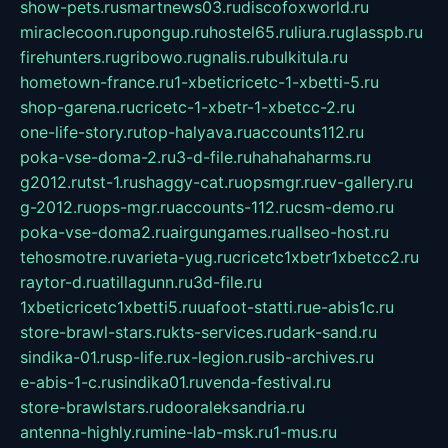
show-pets.ru
smartnews03.ru
discofoxworld.ru
miraclecoon.ru
pongup.ru
hostel65.ru
liura.ru
glasspb.ru
firehunters.ru
gribowo.ru
gnalis.ru
bulkitula.ru
hometown-france.ru
1-xbeticricetc-1-xbetti-5.ru
shop-garena.ru
cricetc-1-xbetr-1-xbetcc-2.ru
one-life-story.ru
top-halyava.ru
accounts112.ru
poka-vse-doma-2.ru
3-d-file.ru
hahahaharms.ru
g2012.ru
tst-1.ru
shaggy-cat.ru
opsmgr.ru
ev-gallery.ru
g-2012.ru
ops-mgr.ru
accounts-112.ru
csm-demo.ru
poka-vse-doma2.ru
airgungames.ru
allseo-host.ru
tehosmotre.ru
varieta-yug.ru
cricetc1xbetr1xbetcc2.ru
raytor-d.ru
atillagunn.ru
3d-file.ru
1xbeticricetc1xbetti5.ru
uafoot-statti.ru
e-abis1c.ru
store-brawl-stars.ru
kts-services.ru
dark-sand.ru
sindika-01.ru
sp-life.ru
x-legion.ru
sib-archives.ru
e-abis-1-c.ru
sindika01.ru
venda-festival.ru
store-brawlstars.ru
dooraleksandria.ru
antenna-highly.ru
mine-lab-msk.ru
1-mus.ru