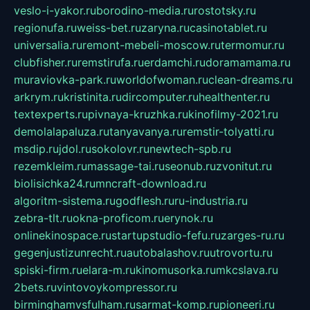
veslo-i-yakor.ru
borodino-media.ru
rostotsky.ru
regionufa.ru
weiss-bet.ru
zaryna.ru
casinotablet.ru
universalia.ru
remont-mebeli-moscow.ru
termomur.ru
clubfisher.ru
remstirufa.ru
erdamchi.ru
doramamama.ru
muraviovka-park.ru
worldofwoman.ru
clean-dreams.ru
arkrym.ru
kristinita.ru
dircomputer.ru
healthenter.ru
textexperts.ru
pivnaya-kruzhka.ru
kinofilmy-2021.ru
demolalapaluza.ru
tanyavanya.ru
remstir-tolyatti.ru
msdip.ru
jdol.ru
sokolovr.ru
newtech-spb.ru
rezemkleim.ru
massage-tai.ru
seonub.ru
zvonitut.ru
biolisichka24.ru
mncraft-download.ru
algoritm-sistema.ru
godflesh.ru
ru-industria.ru
zebra-tlt.ru
okna-proficom.ru
erynok.ru
onlinekinospace.ru
startupstudio-fefu.ru
zarges-ru.ru
gegenjustizunrecht.ru
autobalashov.ru
utrovortu.ru
spiski-firm.ru
elara-m.ru
kinomusorka.ru
mkcslava.ru
2bets.ru
vintovoykompressor.ru
birminghamvsfulham.ru
sarmat-komp.ru
pioneeri.ru