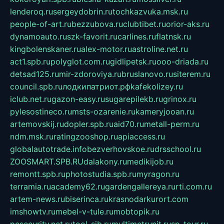
lenderoq.ru
sergeydobrin.ru
tochkazvuka.msk.ru
people-of-art.ru
bezzubova.ru
clubtibet.ru
orior-aks.ru
dynamoauto.ru
szk-favorit.ru
carlines.ru
flatnsk.ru
kingbolenskaner.ru
alex-motor.ru
astroline.net.ru
act1.spb.ru
polyglot.com.ru
gidlipetsk.ru
ooo-driada.ru
detsad125.ru
mir-zdoroviya.ru
bruslanovo.ru
siterem.ru
council.spb.ru
лодкипатриот.рф
kafekolizey.ru
iclub.net.ru
gazon-easy.ru
sugarepilekb.ru
grinox.ru
pylesostineco.ru
msts-ozarenie.ru
kameryjooan.ru
artemovskij.ru
dopler.spb.ru
aid70.ru
metall-perm.ru
ndm.msk.ru
ratingzooshop.ru
apiaccess.ru
globalautotrade.info
bezverhovskoe.ru
drsschool.ru
ZOOSMART.SPB.RU
dalakony.ru
medikijob.ru
remontt.spb.ru
photostudia.spb.ru
myragon.ru
terramia.ru
academy62.ru
gardengallereya.ru
rti.com.ru
artem-news.ru
biserinca.ru
krasnodarkurort.com
imshowtv.ru
mebel-v-tule.ru
mobtopik.ru