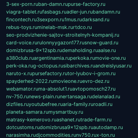
3-sex-porn.ru
ban-damn.ru
purse-factory.ru
viagra-tablet.ru
fasbags.ru
adler-jun.ru
bandamn.ru
fincontech.ru
3sexporn.ru
1mus.ru
darksand.ru
rebus-toys.ru
minelab-msk.ru
rtdco.ru
seo-prodvizhenie-sajtov-stroitelnyh-kompanij.ru
card-voice.ru
rulonnyygazon177.ru
snow-guard.ru
domizbrusa-9x12spb.ru
demaholding.ru
aalse.ru
a380club.ru
argentinamia.ru
perkoka.ru
movie-one.ru
perk-oka.ru
g-octopus.ru
sibarchives.ru
andreislyusar.ru
naruto-x.ru
pursefactory.ru
tor-lyubov-i-grom.ru
spayderhed-2022.ru
movieone.ru
evro-dez.ru
webamator.ru
ma-absolut1.ru
avtopomosch27.ru
nv-750.ru
news-plain.ru
nertansaga.ru
delanalad.ru
dizfiles.ru
youtubefree.ru
aria-family.ru
roadli.ru
planeta-samara.ru
mysmartbuy.ru
matrasy-kemerovo.ru
ashanet.ru
trade-farm.ru
dotcustoms.ru
domizbrusa9x12spb.ru
autodamp.ru
narasimha.ru
djcommodities.ru
nv750.ru
x-ton.ru