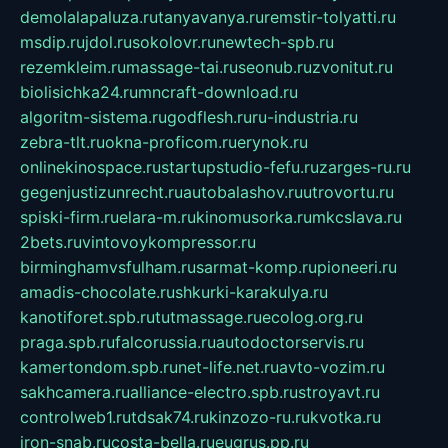
demolalapaluza.ru
tanyavanya.ru
remstir-tolyatti.ru
msdip.ru
jdol.ru
sokolovr.ru
newtech-spb.ru
rezemkleim.ru
massage-tai.ru
seonub.ru
zvonitut.ru
biolisichka24.ru
mncraft-download.ru
algoritm-sistema.ru
godflesh.ru
ru-industria.ru
zebra-tlt.ru
okna-proficom.ru
erynok.ru
onlinekinospace.ru
startupstudio-fefu.ru
zarges-ru.ru
gegenjustizunrecht.ru
autobalashov.ru
utrovortu.ru
spiski-firm.ru
elara-m.ru
kinomusorka.ru
mkcslava.ru
2bets.ru
vintovoykompressor.ru
birminghamvsfulham.ru
sarmat-komp.ru
pioneeri.ru
amadis-chocolate.ru
shkurki-karakulya.ru
kanotiforet.spb.ru
tutmassage.ru
ecolog.org.ru
praga.spb.ru
falcorussia.ru
autodoctorservis.ru
kamertondom.spb.ru
net-life.net.ru
avto-vozim.ru
sakhcamera.ru
alliance-electro.spb.ru
stroyavt.ru
controlweb1.ru
tdsak74.ru
kinzozo-ru.ru
kvotka.ru
iron-snab.ru
costa-bella.ru
eugrus.pp.ru