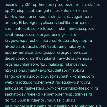
associaciya39.ru
primexpo.spb.ru
bezmorchin.ru
ia2.ru
cpt21.ru
ispecspb.ru
regahost.ru
kolosok-elita.ru
tae-kwon.ru
consrio.com.ru
insiam.ru
avegainfo.ru
archery161.ru
bigencyclica.ru
vlast16.ru
korru.net
sarmiento.spb.su
extelopedia.ru
lammin-suo.spb.ru
iskatour.spb.ru
snpi.org.ru
running-line.ru
krygeva-spa.ru
chel.net.ru
rust-loco.ru
dugshop.ru
hl-beta.spb.ru
school494.spb.ru
mymubaby.ru
epoha-metalband.ru
ngr.spb.ru
rusgosnews.com
dieselvostok.ru
24hostel.msk.ru
w-dev.ru
f-ship.ru
regsmi.ru
filmnetwork.ru
malinasp.ru
kinosvin.ru
h2o-salon.ru
malutkayork.ru
deltaprim.spb.ru
tango-perm.ru
gooddir.ru
sgv.su
multiki-online.com
webkrasotki.com
cherinvest.ru
detskiy-ostrov.ru
ankou.spb.ru
alvesta1.ru
pdf-creator.ru
nix-files.org.ru
sakhatoday.ru
elektrikersymboler.ru
sputnikyes.ru
golf2club.msk.ru
aeforums.ru
zallclub.ru
multimodal.msk.ru
habaigry.ru
haikko.ru
sobakopedia.ru