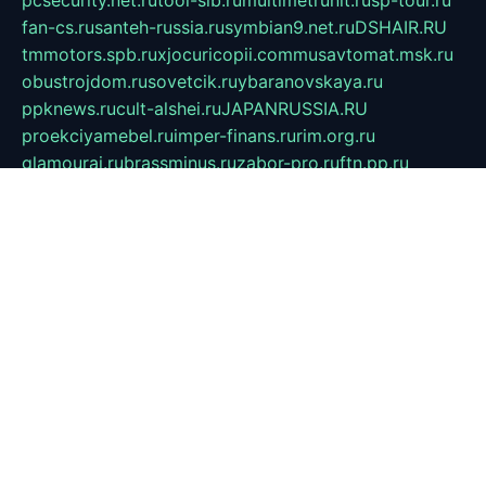
pcsecurity.net.ru
tool-sib.ru
multimetrunit.ru
sp-tour.ru
fan-cs.ru
santeh-russia.ru
symbian9.net.ru
DSHAIR.RU
tmmotors.spb.ru
xjocuricopii.com
musavtomat.msk.ru
obustrojdom.ru
sovetcik.ru
ybaranovskaya.ru
ppknews.ru
cult-alshei.ru
JAPANRUSSIA.RU
proekciyamebel.ru
imper-finans.ru
rim.org.ru
glamourai.ru
brassminus.ru
zabor-pro.ru
ftn.pp.ru
dorogoe58.ru
laimengpacker.ru
kuzova-zapchasti.ru
sageerp.ru
taxodrom.ru
dsrazvitie.ru
hardcity.net.ru
ratinghomegames.ru
topservice25.ru
gubernyan.ru
gtglasslined.ru
ii4.ru
tssport.spb.ru
andorra24.com
blackwallstreet.ru
oboimos.ru
optim-doors.com.ru
ikuch.ru
nycr.org.ru
npa21.ru
vremya-ch.spb.ru
desert000.ru
ivtorgi.ru
ifiori.ru
catalog-statei.ru
dcv.org.ru
spetsmaster174.ru
ipkameryhiseeu.ru
dum26.ru
ruspol.spb.ru
fr-opendp.ru
kam-solnyshko.ru
cheyenne-arapaho.ru
sevzapmetal.spb.ru
ted-lapidus.spb.ru
parasite-eliminator.ru