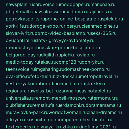
newsplain.ru
cardvoice.ru
modopaper.ru
manunae.ru
gbget.ru
alfeihavsalnassr.ru
madoma.ru
tajuncos.ru
petrovkasports.ru
porno-online-besplatno.ru
splclub.ru
york-life.ru
doroga-expo.ru
ribery.ru
cleanmedicine.ru
slovar-ivrit.ru
porno-video-besplatno.ru
seks-365.ru
ovucontrol.ru
sloty-igrovyye-avtomaty.ru
ru-industriya.ru
russkoe-porno-besplatno.ru
belgorod-day.ru
digilith.ru
pichkurovlab.ru
medic-today.ru
taksu.ru
comp123.ru
don-ykt.ru
teensvoice.ru
imgsharing.ru
domashnee-porno.ru
eva-elfie.ru
foto-tur.ru
biz-doska.ru
metropoltravel.ru
veslo-i-yakor.ru
borodino-media.ru
rostotsky.ru
regionufa.ru
weiss-bet.ru
zaryna.ru
casinotablet.ru
universalia.ru
remont-mebeli-moscow.ru
termomur.ru
clubfisher.ru
remstirufa.ru
erdamchi.ru
doramamama.ru
muraviovka-park.ru
worldofwoman.ru
clean-dreams.ru
arkrym.ru
kristinita.ru
dircomputer.ru
healthenter.ru
textexperts.ru
pivnaya-kruzhka.ru
kinofilmy-2021.ru