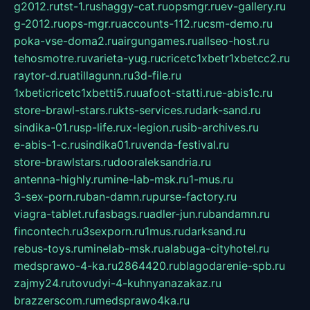
g2012.ru
tst-1.ru
shaggy-cat.ru
opsmgr.ru
ev-gallery.ru
g-2012.ru
ops-mgr.ru
accounts-112.ru
csm-demo.ru
poka-vse-doma2.ru
airgungames.ru
allseo-host.ru
tehosmotre.ru
varieta-yug.ru
cricetc1xbetr1xbetcc2.ru
raytor-d.ru
atillagunn.ru
3d-file.ru
1xbeticricetc1xbetti5.ru
uafoot-statti.ru
e-abis1c.ru
store-brawl-stars.ru
kts-services.ru
dark-sand.ru
sindika-01.ru
sp-life.ru
x-legion.ru
sib-archives.ru
e-abis-1-c.ru
sindika01.ru
venda-festival.ru
store-brawlstars.ru
dooraleksandria.ru
antenna-highly.ru
mine-lab-msk.ru
1-mus.ru
3-sex-porn.ru
ban-damn.ru
purse-factory.ru
viagra-tablet.ru
fasbags.ru
adler-jun.ru
bandamn.ru
fincontech.ru
3sexporn.ru
1mus.ru
darksand.ru
rebus-toys.ru
minelab-msk.ru
alabuga-cityhotel.ru
medsprawo-4-ka.ru
2864420.ru
blagodarenie-spb.ru
zajmy24.ru
tovudyi-4-kuhnyanazakaz.ru
brazzerscom.ru
medsprawo4ka.ru