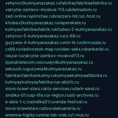
xehyroo5kuhnyanazakaz.ru
fabrikayfabrikaefabrika.ru
vskrytie-zamkov-moskva-113.ru
biletnadom.ru
zed-online.ru
pimchax.ru
brazzers-hd.ru
z-host.ru
kitubeu2kuhnyanazakaz.ru
naperekate.ru
kuhnyaofabrikaufabrik.ru
kitubeu-2-kuhnyanazakaz.ru
xehyroo-5-kuhnyanazakaz.ru
cs-68.ru
guzywia-4-kuhnyanazakaz.ru
mir-tk.ru
vlknrussia.ru
cs68.ru
vladivostok-map.ru
video-seks.ru
bankaribi.ru
raszar.ru
vskrytie-zamkov-moskva113.ru
lipetsktelecom.ru
tovudyi4kuhnyanazakaz.ru
seksuzb.ru
guzywia4kuhnyanazakaz.ru
fabrikaofabrikaokuhny.ru
kuhnyaekuhnyaafabrika.ru
kuhnyaykuhnyayfabrika.ru
e-abis1c.ru
store-brawl-stars.ru
kts-services.ru
dark-sand.ru
sindika-01.ru
sp-life.ru
x-legion.ru
sib-archives.ru
e-abis-1-c.ru
sindika01.ru
venda-festival.ru
store-brawlstars.ru
dooraleksandria.ru
antenna-highly.ru
mine-lab-msk.ru
1-mus.ru