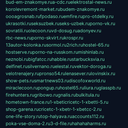
bud-em-znakomye.ru
a-cdc.ru
elektrostal-news.ru
korolevremont-market.ru
budem-znakomye.ru
oooagrosnab.ru
fpodaso.ru
emfire.ru
pro-otdelky.ru
ukrasotki.ru
seksuzbek.ru
seks-uzbek.ru
porno-vk.ru
sovratili.ru
olecoon.ru
vd-dosug.ru
adonyev.ru
rbc-news.ru
porno-skvirt.ru
krospr.ru
13autor-kolonka.ru
sormol.ru
2rich.ru
hostel-65.ru
hostserve.ru
porno-na-russkom.ru
mishinlab.ru
neznobi.ru
bigfatcc.ru
habble.ru
starbucksvia.ru
delfinet.ru
silvernano.ru
elestal.ru
vektor-doroga.ru
velotrenajery.ru
pronso54.ru
lenasever.ru
lovinskix.ru
show-pets.ru
smartnews03.ru
discofoxworld.ru
miraclecoon.ru
pongup.ru
hostel65.ru
liura.ru
glasspb.ru
firehunters.ru
gribowo.ru
gnalis.ru
bulkitula.ru
hometown-france.ru
1-xbeticricetc-1-xbetti-5.ru
shop-garena.ru
cricetc-1-xbetr-1-xbetcc-2.ru
one-life-story.ru
top-halyava.ru
accounts112.ru
poka-vse-doma-2.ru
3-d-file.ru
hahahaharms.ru