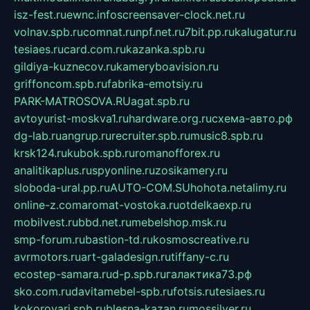
isz-fest.ru
ewnc.info
screensaver-clock.net.ru
volnav.spb.ru
comnat.ru
npf.net.ru
7bit.pp.ru
kalugatur.ru
tesiaes.ru
card.com.ru
kazanka.spb.ru
gildiya-kuznecov.ru
kameryboavision.ru
griffoncom.spb.ru
fabrika-emotsiy.ru
PARK-MATROSOVA.RU
agat.spb.ru
avtoyurist-moskva1.ru
hardware.org.ru
схема-авто.рф
dg-lab.ru
angrup.ru
recruiter.spb.ru
music8.spb.ru
krsk124.ru
kubok.spb.ru
romanofforex.ru
analitikaplus.ru
spyonline.ru
zosikamery.ru
sloboda-ural.pp.ru
AUTO-COM.SU
hohota.net
alimy.ru
online-z.com
aromat-vostoka.ru
otdelkaexp.ru
mobilvest.ru
bbd.net.ru
mebelshop.msk.ru
smp-forum.ru
bastion-td.ru
kosmoscreative.ru
avrmotors.ru
art-galadesign.ru
tiffany-c.ru
ecostep-samara.ru
d-p.spb.ru
галактика73.рф
sko.com.ru
davitamebel-spb.ru
fotsis.ru
tesiaes.ru
kokoroyari.spb.ru
blesna-kazan.ru
mossilver.ru