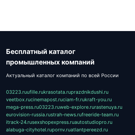
Бесплатный каталог
промышленных компаний
Актуальный каталог компаний по всей России
03223.ru
ufille.ru
krasotata.ru
prazdnikdushi.ru
veetbox.ru
cinemapost.ru
ciam-fr.ru
kraft-you.ru
mega-press.ru
03223.ru
web-explore.ru
rastenuya.ru
eurovision-russia.ru
strah-news.ru
freeride-team.ru
itrack-24.ru
sexshopexpress.ru
autostudiopro.ru
alabuga-cityhotel.ru
pornv.ru
atlantpereezd.ru