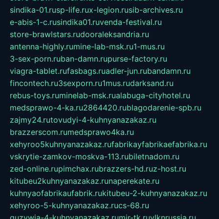
sindika-01.ru
sp-life.ru
x-legion.ru
sib-archives.ru
e-abis-1-c.ru
sindika01.ru
venda-festival.ru
store-brawlstars.ru
dooraleksandria.ru
antenna-highly.ru
mine-lab-msk.ru
1-mus.ru
3-sex-porn.ru
ban-damn.ru
purse-factory.ru
viagra-tablet.ru
fasbags.ru
adler-jun.ru
bandamn.ru
fincontech.ru
3sexporn.ru
1mus.ru
darksand.ru
rebus-toys.ru
minelab-msk.ru
alabuga-cityhotel.ru
medsprawo-4-ka.ru
2864420.ru
blagodarenie-spb.ru
zajmy24.ru
tovudyi-4-kuhnyanazakaz.ru
brazzerscom.ru
medsprawo4ka.ru
xehyroo5kuhnyanazakaz.ru
fabrikayfabrikaefabrika.ru
vskrytie-zamkov-moskva-113.ru
biletnadom.ru
zed-online.ru
pimchax.ru
brazzers-hd.ru
z-host.ru
kitubeu2kuhnyanazakaz.ru
naperekate.ru
kuhnyaofabrikaufabrik.ru
kitubeu-2-kuhnyanazakaz.ru
xehyroo-5-kuhnyanazakaz.ru
cs-68.ru
guzywia-4-kuhnyanazakaz.ru
mir-tk.ru
vlknrussia.ru