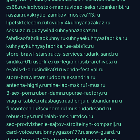
cs68.ru
vladivostok-map.ru
video-seks.ru
bankaribi.ru
raszar.ru
vskrytie-zamkov-moskva113.ru
lipetsktelecom.ru
tovudyi4kuhnyanazakaz.ru
seksuzb.ru
guzywia4kuhnyanazakaz.ru
fabrikaofabrikaokuhny.ru
kuhnyaekuhnyaafabrika.ru
kuhnyaykuhnyayfabrika.ru
e-abis1c.ru
store-brawl-stars.ru
kts-services.ru
dark-sand.ru
sindika-01.ru
sp-life.ru
x-legion.ru
sib-archives.ru
e-abis-1-c.ru
sindika01.ru
venda-festival.ru
store-brawlstars.ru
dooraleksandria.ru
antenna-highly.ru
mine-lab-msk.ru
1-mus.ru
3-sex-porn.ru
ban-damn.ru
purse-factory.ru
viagra-tablet.ru
fasbags.ru
adler-jun.ru
bandamn.ru
fincontech.ru
3sexporn.ru
1mus.ru
darksand.ru
rebus-toys.ru
minelab-msk.ru
rtdco.ru
seo-prodvizhenie-sajtov-stroitelnyh-kompanij.ru
card-voice.ru
rulonnyygazon177.ru
snow-guard.ru
domizbrusa-9x12spb.ru
demaholding.ru
aalse.ru