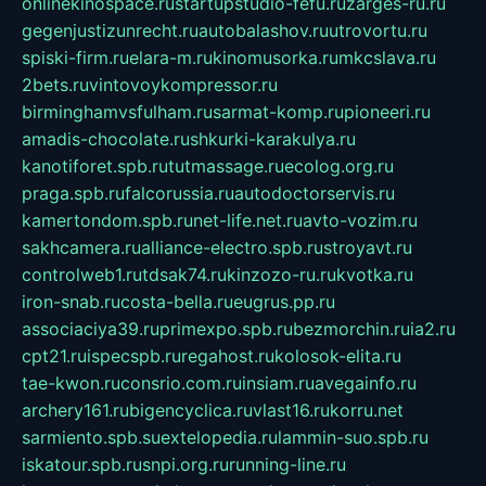
onlinekinospace.ru
startupstudio-fefu.ru
zarges-ru.ru
gegenjustizunrecht.ru
autobalashov.ru
utrovortu.ru
spiski-firm.ru
elara-m.ru
kinomusorka.ru
mkcslava.ru
2bets.ru
vintovoykompressor.ru
birminghamvsfulham.ru
sarmat-komp.ru
pioneeri.ru
amadis-chocolate.ru
shkurki-karakulya.ru
kanotiforet.spb.ru
tutmassage.ru
ecolog.org.ru
praga.spb.ru
falcorussia.ru
autodoctorservis.ru
kamertondom.spb.ru
net-life.net.ru
avto-vozim.ru
sakhcamera.ru
alliance-electro.spb.ru
stroyavt.ru
controlweb1.ru
tdsak74.ru
kinzozo-ru.ru
kvotka.ru
iron-snab.ru
costa-bella.ru
eugrus.pp.ru
associaciya39.ru
primexpo.spb.ru
bezmorchin.ru
ia2.ru
cpt21.ru
ispecspb.ru
regahost.ru
kolosok-elita.ru
tae-kwon.ru
consrio.com.ru
insiam.ru
avegainfo.ru
archery161.ru
bigencyclica.ru
vlast16.ru
korru.net
sarmiento.spb.su
extelopedia.ru
lammin-suo.spb.ru
iskatour.spb.ru
snpi.org.ru
running-line.ru