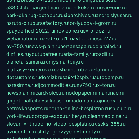
a380club.ru
argentinamia.ru
perkoka.ru
movie-one.ru
perk-oka.ru
g-octopus.ru
sibarchives.ru
andreislyusar.ru
naruto-x.ru
pursefactory.ru
tor-lyubov-i-grom.ru
spayderhed-2022.ru
movieone.ru
evro-dez.ru
webamator.ru
ma-absolut1.ru
avtopomosch27.ru
nv-750.ru
news-plain.ru
nertansaga.ru
delanalad.ru
dizfiles.ru
youtubefree.ru
aria-family.ru
roadli.ru
planeta-samara.ru
mysmartbuy.ru
matrasy-kemerovo.ru
ashanet.ru
trade-farm.ru
dotcustoms.ru
domizbrusa9x12spb.ru
autodamp.ru
narasimha.ru
djcommodities.ru
nv750.ru
x-ton.ru
newsplain.ru
cardvoice.ru
modopaper.ru
manunae.ru
gbget.ru
alfeihavsalnassr.ru
madoma.ru
tajuncos.ru
petrovkasports.ru
porno-online-besplatno.ru
splclub.ru
york-life.ru
doroga-expo.ru
ribery.ru
cleanmedicine.ru
slovar-ivrit.ru
porno-video-besplatno.ru
seks-365.ru
ovucontrol.ru
sloty-igrovyye-avtomaty.ru