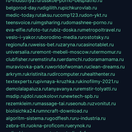
ru-industriya.ru
russkoe-porno-besplatno.ru
belgorod-day.ru
digilith.ru
pichkurovlab.ru
medic-today.ru
taksu.ru
comp123.ru
don-ykt.ru
teensvoice.ru
imgsharing.ru
domashnee-porno.ru
eva-elfie.ru
foto-tur.ru
biz-doska.ru
metropoltravel.ru
veslo-i-yakor.ru
borodino-media.ru
rostotsky.ru
regionufa.ru
weiss-bet.ru
zaryna.ru
casinotablet.ru
universalia.ru
remont-mebeli-moscow.ru
termomur.ru
clubfisher.ru
remstirufa.ru
erdamchi.ru
doramamama.ru
muraviovka-park.ru
worldofwoman.ru
clean-dreams.ru
arkrym.ru
kristinita.ru
dircomputer.ru
healthenter.ru
textexperts.ru
pivnaya-kruzhka.ru
kinofilmy-2021.ru
demolalapaluza.ru
tanyavanya.ru
remstir-tolyatti.ru
msdip.ru
jdol.ru
sokolovr.ru
newtech-spb.ru
rezemkleim.ru
massage-tai.ru
seonub.ru
zvonitut.ru
biolisichka24.ru
mncraft-download.ru
algoritm-sistema.ru
godflesh.ru
ru-industria.ru
zebra-tlt.ru
okna-proficom.ru
erynok.ru