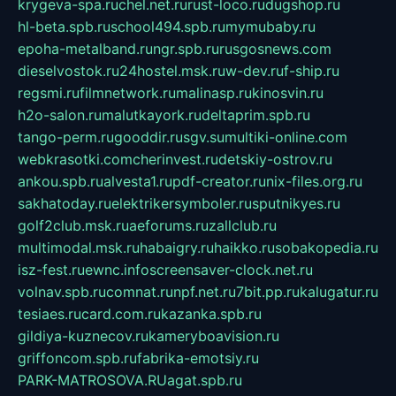
krygeva-spa.ru
chel.net.ru
rust-loco.ru
dugshop.ru
hl-beta.spb.ru
school494.spb.ru
mymubaby.ru
epoha-metalband.ru
ngr.spb.ru
rusgosnews.com
dieselvostok.ru
24hostel.msk.ru
w-dev.ru
f-ship.ru
regsmi.ru
filmnetwork.ru
malinasp.ru
kinosvin.ru
h2o-salon.ru
malutkayork.ru
deltaprim.spb.ru
tango-perm.ru
gooddir.ru
sgv.su
multiki-online.com
webkrasotki.com
cherinvest.ru
detskiy-ostrov.ru
ankou.spb.ru
alvesta1.ru
pdf-creator.ru
nix-files.org.ru
sakhatoday.ru
elektrikersymboler.ru
sputnikyes.ru
golf2club.msk.ru
aeforums.ru
zallclub.ru
multimodal.msk.ru
habaigry.ru
haikko.ru
sobakopedia.ru
isz-fest.ru
ewnc.info
screensaver-clock.net.ru
volnav.spb.ru
comnat.ru
npf.net.ru
7bit.pp.ru
kalugatur.ru
tesiaes.ru
card.com.ru
kazanka.spb.ru
gildiya-kuznecov.ru
kameryboavision.ru
griffoncom.spb.ru
fabrika-emotsiy.ru
PARK-MATROSOVA.RU
agat.spb.ru