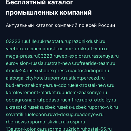
Бесплатный каталог
промышленных компаний
Актуальный каталог компаний по всей России
03223.ru
ufille.ru
krasotata.ru
prazdnikdushi.ru
veetbox.ru
cinemapost.ru
ciam-fr.ru
kraft-you.ru
mega-press.ru
03223.ru
web-explore.ru
rastenuya.ru
eurovision-russia.ru
strah-news.ru
freeride-team.ru
itrack-24.ru
sexshopexpress.ru
autostudiopro.ru
alabuga-cityhotel.ru
pornv.ru
atlantpereezd.ru
bud-em-znakomye.ru
a-cdc.ru
elektrostal-news.ru
korolevremont-market.ru
budem-znakomye.ru
oooagrosnab.ru
fpodaso.ru
emfire.ru
pro-otdelky.ru
ukrasotki.ru
seksuzbek.ru
seks-uzbek.ru
porno-vk.ru
sovratili.ru
olecoon.ru
vd-dosug.ru
adonyev.ru
rbc-news.ru
porno-skvirt.ru
krospr.ru
13autor-kolonka.ru
sormol.ru
2rich.ru
hostel-65.ru