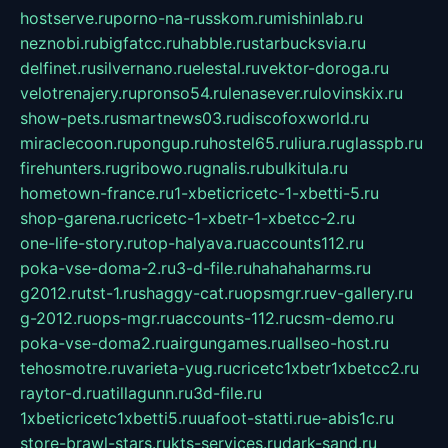
hostserve.ru
porno-na-russkom.ru
mishinlab.ru
neznobi.ru
bigfatcc.ru
habble.ru
starbucksvia.ru
delfinet.ru
silvernano.ru
elestal.ru
vektor-doroga.ru
velotrenajery.ru
pronso54.ru
lenasever.ru
lovinskix.ru
show-pets.ru
smartnews03.ru
discofoxworld.ru
miraclecoon.ru
pongup.ru
hostel65.ru
liura.ru
glasspb.ru
firehunters.ru
gribowo.ru
gnalis.ru
bulkitula.ru
hometown-france.ru
1-xbeticricetc-1-xbetti-5.ru
shop-garena.ru
cricetc-1-xbetr-1-xbetcc-2.ru
one-life-story.ru
top-halyava.ru
accounts112.ru
poka-vse-doma-2.ru
3-d-file.ru
hahahaharms.ru
g2012.ru
tst-1.ru
shaggy-cat.ru
opsmgr.ru
ev-gallery.ru
g-2012.ru
ops-mgr.ru
accounts-112.ru
csm-demo.ru
poka-vse-doma2.ru
airgungames.ru
allseo-host.ru
tehosmotre.ru
varieta-yug.ru
cricetc1xbetr1xbetcc2.ru
raytor-d.ru
atillagunn.ru
3d-file.ru
1xbeticricetc1xbetti5.ru
uafoot-statti.ru
e-abis1c.ru
store-brawl-stars.ru
kts-services.ru
dark-sand.ru