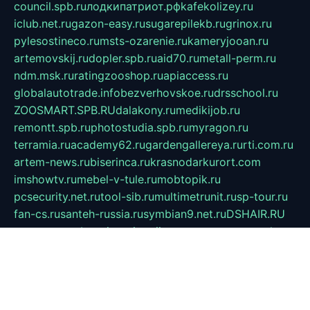
council.spb.ru
лодкипатриот.рф
kafekolizey.ru
iclub.net.ru
gazon-easy.ru
sugarepilekb.ru
grinox.ru
pylesostineco.ru
msts-ozarenie.ru
kameryjooan.ru
artemovskij.ru
dopler.spb.ru
aid70.ru
metall-perm.ru
ndm.msk.ru
ratingzooshop.ru
apiaccess.ru
globalautotrade.info
bezverhovskoe.ru
drsschool.ru
ZOOSMART.SPB.RU
dalakony.ru
medikijob.ru
remontt.spb.ru
photostudia.spb.ru
myragon.ru
terramia.ru
academy62.ru
gardengallereya.ru
rti.com.ru
artem-news.ru
biserinca.ru
krasnodarkurort.com
imshowtv.ru
mebel-v-tule.ru
mobtopik.ru
pcsecurity.net.ru
tool-sib.ru
multimetrunit.ru
sp-tour.ru
fan-cs.ru
santeh-russia.ru
symbian9.net.ru
DSHAIR.RU
tmmotors.spb.ru
xjocuricopii.com
musavtomat.msk.ru
obustrojdom.ru
sovetcik.ru
ybaranovskaya.ru
ppknews.ru
cult-alshei.ru
JAPANRUSSIA.RU
proekciyamebel.ru
imper-finans.ru
rim.org.ru
glamourai.ru
brassminus.ru
zabor-pro.ru
ftn.pp.ru