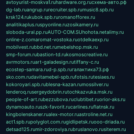
avtoyurist-moskva1.ru
hardware.org.ru
схема-авто.рф
dg-lab.ru
angrup.ru
recruiter.spb.ru
music8.spb.ru
krsk124.ru
kubok.spb.ru
romanofforex.ru
analitikaplus.ru
spyonline.ru
zosikamery.ru
sloboda-ural.pp.ru
AUTO-COM.SU
hohota.net
alimy.ru
online-z.com
aromat-vostoka.ru
otdelkaexp.ru
mobilvest.ru
bbd.net.ru
mebelshop.msk.ru
smp-forum.ru
bastion-td.ru
kosmoscreative.ru
avrmotors.ru
art-galadesign.ru
tiffany-c.ru
ecostep-samara.ru
d-p.spb.ru
галактика73.рф
sko.com.ru
davitamebel-spb.ru
fotsis.ru
tesiaes.ru
kokoroyari.spb.ru
blesna-kazan.ru
mossilver.ru
lenderoq.ru
sergeydobrin.ru
tochkazvuka.msk.ru
people-of-art.ru
bezzubova.ru
clubtibet.ru
orior-aks.ru
dynamoauto.ru
szk-favorit.ru
carlines.ru
flatnsk.ru
kingbolenskaner.ru
alex-motor.ru
astroline.net.ru
act1.spb.ru
polyglot.com.ru
gidlipetsk.ru
ooo-driada.ru
detsad125.ru
mir-zdoroviya.ru
bruslanovo.ru
siterem.ru