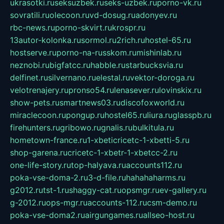
ukrasotki.ru
seksuzbek.ru
seks-uzbek.ru
porno-vk.ru
sovratili.ru
olecoon.ru
vd-dosug.ru
adonyev.ru
rbc-news.ru
porno-skvirt.ru
krospr.ru
13autor-kolonka.ru
sormol.ru
2rich.ru
hostel-65.ru
hostserve.ru
porno-na-russkom.ru
mishinlab.ru
neznobi.ru
bigfatcc.ru
habble.ru
starbucksvia.ru
delfinet.ru
silvernano.ru
elestal.ru
vektor-doroga.ru
velotrenajery.ru
pronso54.ru
lenasever.ru
lovinskix.ru
show-pets.ru
smartnews03.ru
discofoxworld.ru
miraclecoon.ru
pongup.ru
hostel65.ru
liura.ru
glasspb.ru
firehunters.ru
gribowo.ru
gnalis.ru
bulkitula.ru
hometown-france.ru
1-xbeticricetc-1-xbetti-5.ru
shop-garena.ru
cricetc-1-xbetr-1-xbetcc-2.ru
one-life-story.ru
top-halyava.ru
accounts112.ru
poka-vse-doma-2.ru
3-d-file.ru
hahahaharms.ru
g2012.ru
tst-1.ru
shaggy-cat.ru
opsmgr.ru
ev-gallery.ru
g-2012.ru
ops-mgr.ru
accounts-112.ru
csm-demo.ru
poka-vse-doma2.ru
airgungames.ru
allseo-host.ru