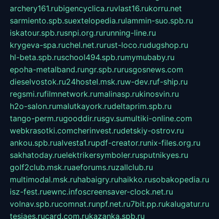
archery161.ru
bigencyclica.ru
vlast16.ru
korru.net
sarmiento.spb.su
extelopedia.ru
lammin-suo.spb.ru
iskatour.spb.ru
snpi.org.ru
running-line.ru
krygeva-spa.ru
chel.net.ru
rust-loco.ru
dugshop.ru
hl-beta.spb.ru
school494.spb.ru
mymubaby.ru
epoha-metalband.ru
ngr.spb.ru
rusgosnews.com
dieselvostok.ru
24hostel.msk.ru
w-dev.ru
f-ship.ru
regsmi.ru
filmnetwork.ru
malinasp.ru
kinosvin.ru
h2o-salon.ru
malutkayork.ru
deltaprim.spb.ru
tango-perm.ru
gooddir.ru
sgv.su
multiki-online.com
webkrasotki.com
cherinvest.ru
detskiy-ostrov.ru
ankou.spb.ru
alvesta1.ru
pdf-creator.ru
nix-files.org.ru
sakhatoday.ru
elektrikersymboler.ru
sputnikyes.ru
golf2club.msk.ru
aeforums.ru
zallclub.ru
multimodal.msk.ru
habaigry.ru
haikko.ru
sobakopedia.ru
isz-fest.ru
ewnc.info
screensaver-clock.net.ru
volnav.spb.ru
comnat.ru
npf.net.ru
7bit.pp.ru
kalugatur.ru
tesiaes.ru
card.com.ru
kazanka.spb.ru