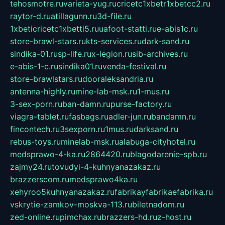
tehosmotre.ru
varieta-yug.ru
cricetc1xbetr1xbetcc2.ru
raytor-d.ru
atillagunn.ru
3d-file.ru
1xbeticricetc1xbetti5.ru
uafoot-statti.ru
e-abis1c.ru
store-brawl-stars.ru
kts-services.ru
dark-sand.ru
sindika-01.ru
sp-life.ru
x-legion.ru
sib-archives.ru
e-abis-1-c.ru
sindika01.ru
venda-festival.ru
store-brawlstars.ru
dooraleksandria.ru
antenna-highly.ru
mine-lab-msk.ru
1-mus.ru
3-sex-porn.ru
ban-damn.ru
purse-factory.ru
viagra-tablet.ru
fasbags.ru
adler-jun.ru
bandamn.ru
fincontech.ru
3sexporn.ru
1mus.ru
darksand.ru
rebus-toys.ru
minelab-msk.ru
alabuga-cityhotel.ru
medsprawo-4-ka.ru
2864420.ru
blagodarenie-spb.ru
zajmy24.ru
tovudyi-4-kuhnyanazakaz.ru
brazzerscom.ru
medsprawo4ka.ru
xehyroo5kuhnyanazakaz.ru
fabrikayfabrikaefabrika.ru
vskrytie-zamkov-moskva-113.ru
biletnadom.ru
zed-online.ru
pimchax.ru
brazzers-hd.ru
z-host.ru