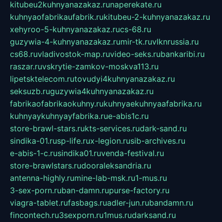
kitubeu2kuhnyanazakaz.ru
naperekate.ru
kuhnyaofabrikaufabrik.ru
kitubeu-2-kuhnyanazakaz.ru
xehyroo-5-kuhnyanazakaz.ru
cs-68.ru
guzywia-4-kuhnyanazakaz.ru
mir-tk.ru
vlknrussia.ru
cs68.ru
vladivostok-map.ru
video-seks.ru
bankaribi.ru
raszar.ru
vskrytie-zamkov-moskva113.ru
lipetsktelecom.ru
tovudyi4kuhnyanazakaz.ru
seksuzb.ru
guzywia4kuhnyanazakaz.ru
fabrikaofabrikaokuhny.ru
kuhnyaekuhnyaafabrika.ru
kuhnyaykuhnyayfabrika.ru
e-abis1c.ru
store-brawl-stars.ru
kts-services.ru
dark-sand.ru
sindika-01.ru
sp-life.ru
x-legion.ru
sib-archives.ru
e-abis-1-c.ru
sindika01.ru
venda-festival.ru
store-brawlstars.ru
dooraleksandria.ru
antenna-highly.ru
mine-lab-msk.ru
1-mus.ru
3-sex-porn.ru
ban-damn.ru
purse-factory.ru
viagra-tablet.ru
fasbags.ru
adler-jun.ru
bandamn.ru
fincontech.ru
3sexporn.ru
1mus.ru
darksand.ru