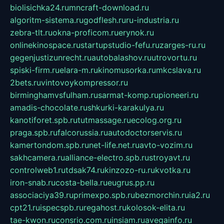
biolisichka24.ru
mncraft-download.ru
algoritm-sistema.ru
godflesh.ru
ru-industria.ru
zebra-tlt.ru
okna-proficom.ru
erynok.ru
onlinekinospace.ru
startupstudio-fefu.ru
zarges-ru.ru
gegenjustizunrecht.ru
autobalashov.ru
utrovortu.ru
spiski-firm.ru
elara-m.ru
kinomusorka.ru
mkcslava.ru
2bets.ru
vintovoykompressor.ru
birminghamvsfulham.ru
sarmat-komp.ru
pioneeri.ru
amadis-chocolate.ru
shkurki-karakulya.ru
kanotiforet.spb.ru
tutmassage.ru
ecolog.org.ru
praga.spb.ru
falcorussia.ru
autodoctorservis.ru
kamertondom.spb.ru
net-life.net.ru
avto-vozim.ru
sakhcamera.ru
alliance-electro.spb.ru
stroyavt.ru
controlweb1.ru
tdsak74.ru
kinzozo-ru.ru
kvotka.ru
iron-snab.ru
costa-bella.ru
eugrus.pp.ru
associaciya39.ru
primexpo.spb.ru
bezmorchin.ru
ia2.ru
cpt21.ru
ispecspb.ru
regahost.ru
kolosok-elita.ru
tae-kwon.ru
consrio.com.ru
insiam.ru
avegainfo.ru