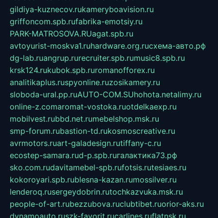
gildiya-kuznecov.ru
kameryboavision.ru
griffoncom.spb.ru
fabrika-emotsiy.ru
PARK-MATROSOVA.RU
agat.spb.ru
avtoyurist-moskva1.ru
hardware.org.ru
схема-авто.рф
dg-lab.ru
angrup.ru
recruiter.spb.ru
music8.spb.ru
krsk124.ru
kubok.spb.ru
romanofforex.ru
analitikaplus.ru
spyonline.ru
zosikamery.ru
sloboda-ural.pp.ru
AUTO-COM.SU
hohota.net
alimy.ru
online-z.com
aromat-vostoka.ru
otdelkaexp.ru
mobilvest.ru
bbd.net.ru
mebelshop.msk.ru
smp-forum.ru
bastion-td.ru
kosmoscreative.ru
avrmotors.ru
art-galadesign.ru
tiffany-c.ru
ecostep-samara.ru
d-p.spb.ru
галактика73.рф
sko.com.ru
davitamebel-spb.ru
fotsis.ru
tesiaes.ru
kokoroyari.spb.ru
blesna-kazan.ru
mossilver.ru
lenderoq.ru
sergeydobrin.ru
tochkazvuka.msk.ru
people-of-art.ru
bezzubova.ru
clubtibet.ru
orior-aks.ru
dynamoauto.ru
szk-favorit.ru
carlines.ru
flatnsk.ru