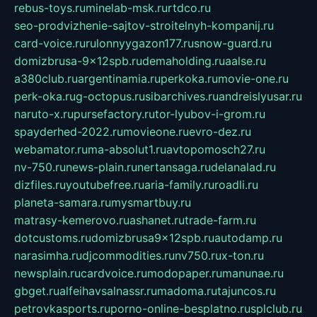
rebus-toys.ru
minelab-msk.ru
rtdco.ru
seo-prodvizhenie-sajtov-stroitelnyh-kompanij.ru
card-voice.ru
rulonnyygazon177.ru
snow-guard.ru
domizbrusa-9x12spb.ru
demaholding.ru
aalse.ru
a380club.ru
argentinamia.ru
perkoka.ru
movie-one.ru
perk-oka.ru
g-octopus.ru
sibarchives.ru
andreislyusar.ru
naruto-x.ru
pursefactory.ru
tor-lyubov-i-grom.ru
spayderhed-2022.ru
movieone.ru
evro-dez.ru
webamator.ru
ma-absolut1.ru
avtopomosch27.ru
nv-750.ru
news-plain.ru
nertansaga.ru
delanalad.ru
dizfiles.ru
youtubefree.ru
aria-family.ru
roadli.ru
planeta-samara.ru
mysmartbuy.ru
matrasy-kemerovo.ru
ashanet.ru
trade-farm.ru
dotcustoms.ru
domizbrusa9x12spb.ru
autodamp.ru
narasimha.ru
djcommodities.ru
nv750.ru
x-ton.ru
newsplain.ru
cardvoice.ru
modopaper.ru
manunae.ru
gbget.ru
alfeihavsalnassr.ru
madoma.ru
tajuncos.ru
petrovkasports.ru
porno-online-besplatno.ru
splclub.ru