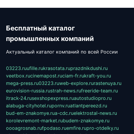
Бесплатный каталог
промышленных компаний
Актуальный каталог компаний по всей России
03223.ru
ufille.ru
krasotata.ru
prazdnikdushi.ru
veetbox.ru
cinemapost.ru
ciam-fr.ru
kraft-you.ru
mega-press.ru
03223.ru
web-explore.ru
rastenuya.ru
eurovision-russia.ru
strah-news.ru
freeride-team.ru
itrack-24.ru
sexshopexpress.ru
autostudiopro.ru
alabuga-cityhotel.ru
pornv.ru
atlantpereezd.ru
bud-em-znakomye.ru
a-cdc.ru
elektrostal-news.ru
korolevremont-market.ru
budem-znakomye.ru
oooagrosnab.ru
fpodaso.ru
emfire.ru
pro-otdelky.ru