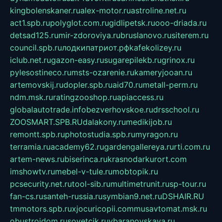
kingbolenskaner.ru
alex-motor.ru
astroline.net.ru
act1.spb.ru
polyglot.com.ru
gidlipetsk.ru
ooo-driada.ru
detsad125.ru
mir-zdoroviya.ru
bruslanovo.ru
siterem.ru
council.spb.ru
лодкипатриот.рф
kafekolizey.ru
iclub.net.ru
gazon-easy.ru
sugarepilekb.ru
grinox.ru
pylesostineco.ru
msts-ozarenie.ru
kameryjooan.ru
artemovskij.ru
dopler.spb.ru
aid70.ru
metall-perm.ru
ndm.msk.ru
ratingzooshop.ru
apiaccess.ru
globalautotrade.info
bezverhovskoe.ru
drsschool.ru
ZOOSMART.SPB.RU
dalakony.ru
medikijob.ru
remontt.spb.ru
photostudia.spb.ru
myragon.ru
terramia.ru
academy62.ru
gardengallereya.ru
rti.com.ru
artem-news.ru
biserinca.ru
krasnodarkurort.com
imshowtv.ru
mebel-v-tule.ru
mobtopik.ru
pcsecurity.net.ru
tool-sib.ru
multimetrunit.ru
sp-tour.ru
fan-cs.ru
santeh-russia.ru
symbian9.net.ru
DSHAIR.RU
tmmotors.spb.ru
xjocuricopii.com
musavtomat.msk.ru
obustrojdom.ru
sovetcik.ru
ybaranovskaya.ru