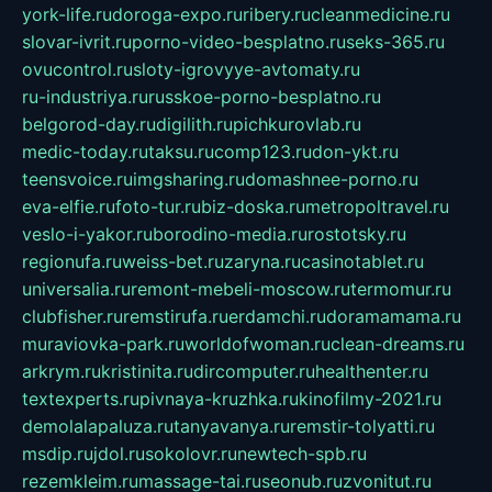
york-life.ru
doroga-expo.ru
ribery.ru
cleanmedicine.ru
slovar-ivrit.ru
porno-video-besplatno.ru
seks-365.ru
ovucontrol.ru
sloty-igrovyye-avtomaty.ru
ru-industriya.ru
russkoe-porno-besplatno.ru
belgorod-day.ru
digilith.ru
pichkurovlab.ru
medic-today.ru
taksu.ru
comp123.ru
don-ykt.ru
teensvoice.ru
imgsharing.ru
domashnee-porno.ru
eva-elfie.ru
foto-tur.ru
biz-doska.ru
metropoltravel.ru
veslo-i-yakor.ru
borodino-media.ru
rostotsky.ru
regionufa.ru
weiss-bet.ru
zaryna.ru
casinotablet.ru
universalia.ru
remont-mebeli-moscow.ru
termomur.ru
clubfisher.ru
remstirufa.ru
erdamchi.ru
doramamama.ru
muraviovka-park.ru
worldofwoman.ru
clean-dreams.ru
arkrym.ru
kristinita.ru
dircomputer.ru
healthenter.ru
textexperts.ru
pivnaya-kruzhka.ru
kinofilmy-2021.ru
demolalapaluza.ru
tanyavanya.ru
remstir-tolyatti.ru
msdip.ru
jdol.ru
sokolovr.ru
newtech-spb.ru
rezemkleim.ru
massage-tai.ru
seonub.ru
zvonitut.ru