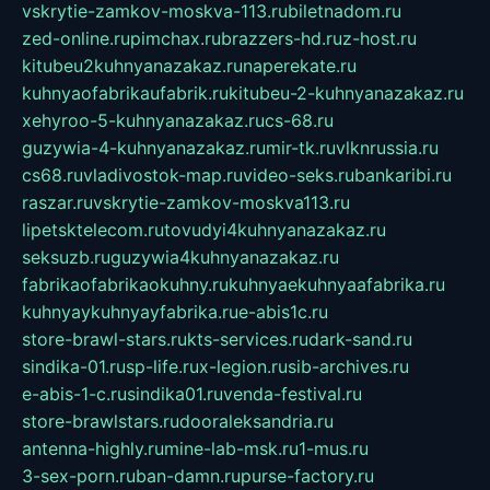
vskrytie-zamkov-moskva-113.ru
biletnadom.ru
zed-online.ru
pimchax.ru
brazzers-hd.ru
z-host.ru
kitubeu2kuhnyanazakaz.ru
naperekate.ru
kuhnyaofabrikaufabrik.ru
kitubeu-2-kuhnyanazakaz.ru
xehyroo-5-kuhnyanazakaz.ru
cs-68.ru
guzywia-4-kuhnyanazakaz.ru
mir-tk.ru
vlknrussia.ru
cs68.ru
vladivostok-map.ru
video-seks.ru
bankaribi.ru
raszar.ru
vskrytie-zamkov-moskva113.ru
lipetsktelecom.ru
tovudyi4kuhnyanazakaz.ru
seksuzb.ru
guzywia4kuhnyanazakaz.ru
fabrikaofabrikaokuhny.ru
kuhnyaekuhnyaafabrika.ru
kuhnyaykuhnyayfabrika.ru
e-abis1c.ru
store-brawl-stars.ru
kts-services.ru
dark-sand.ru
sindika-01.ru
sp-life.ru
x-legion.ru
sib-archives.ru
e-abis-1-c.ru
sindika01.ru
venda-festival.ru
store-brawlstars.ru
dooraleksandria.ru
antenna-highly.ru
mine-lab-msk.ru
1-mus.ru
3-sex-porn.ru
ban-damn.ru
purse-factory.ru