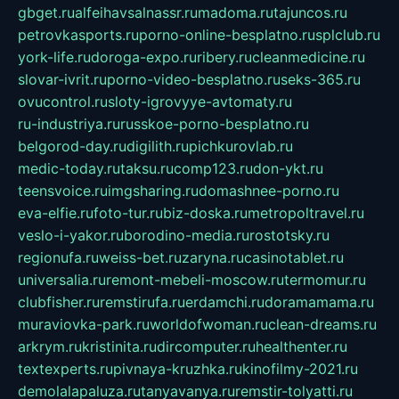
gbget.ru
alfeihavsalnassr.ru
madoma.ru
tajuncos.ru
petrovkasports.ru
porno-online-besplatno.ru
splclub.ru
york-life.ru
doroga-expo.ru
ribery.ru
cleanmedicine.ru
slovar-ivrit.ru
porno-video-besplatno.ru
seks-365.ru
ovucontrol.ru
sloty-igrovyye-avtomaty.ru
ru-industriya.ru
russkoe-porno-besplatno.ru
belgorod-day.ru
digilith.ru
pichkurovlab.ru
medic-today.ru
taksu.ru
comp123.ru
don-ykt.ru
teensvoice.ru
imgsharing.ru
domashnee-porno.ru
eva-elfie.ru
foto-tur.ru
biz-doska.ru
metropoltravel.ru
veslo-i-yakor.ru
borodino-media.ru
rostotsky.ru
regionufa.ru
weiss-bet.ru
zaryna.ru
casinotablet.ru
universalia.ru
remont-mebeli-moscow.ru
termomur.ru
clubfisher.ru
remstirufa.ru
erdamchi.ru
doramamama.ru
muraviovka-park.ru
worldofwoman.ru
clean-dreams.ru
arkrym.ru
kristinita.ru
dircomputer.ru
healthenter.ru
textexperts.ru
pivnaya-kruzhka.ru
kinofilmy-2021.ru
demolalapaluza.ru
tanyavanya.ru
remstir-tolyatti.ru