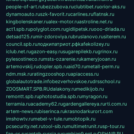
people-of-art.ru
bezzubova.ru
clubtibet.ru
orior-aks.ru
dynamoauto.ru
szk-favorit.ru
carlines.ru
flatnsk.ru
kingbolenskaner.ru
alex-motor.ru
astroline.net.ru
act1.spb.ru
polyglot.com.ru
gidlipetsk.ru
ooo-driada.ru
detsad125.ru
mir-zdoroviya.ru
bruslanovo.ru
siterem.ru
council.spb.ru
лодкипатриот.рф
kafekolizey.ru
iclub.net.ru
gazon-easy.ru
sugarepilekb.ru
grinox.ru
pylesostineco.ru
msts-ozarenie.ru
kameryjooan.ru
artemovskij.ru
dopler.spb.ru
aid70.ru
metall-perm.ru
ndm.msk.ru
ratingzooshop.ru
apiaccess.ru
globalautotrade.info
bezverhovskoe.ru
drsschool.ru
ZOOSMART.SPB.RU
dalakony.ru
medikijob.ru
remontt.spb.ru
photostudia.spb.ru
myragon.ru
terramia.ru
academy62.ru
gardengallereya.ru
rti.com.ru
artem-news.ru
biserinca.ru
krasnodarkurort.com
imshowtv.ru
mebel-v-tule.ru
mobtopik.ru
pcsecurity.net.ru
tool-sib.ru
multimetrunit.ru
sp-tour.ru
fan-cs.ru
santeh-russia.ru
symbian9.net.ru
DSHAIR.RU