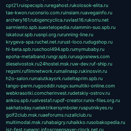
cpt21.ru
ispecspb.ru
regahost.ru
kolosok-elita.ru
tae-kwon.ru
consrio.com.ru
insiam.ru
avegainfo.ru
archery161.ru
bigencyclica.ru
vlast16.ru
korru.net
sarmiento.spb.su
extelopedia.ru
lammin-suo.spb.ru
iskatour.spb.ru
snpi.org.ru
running-line.ru
krygeva-spa.ru
chel.net.ru
rust-loco.ru
dugshop.ru
hl-beta.spb.ru
school494.spb.ru
mymubaby.ru
epoha-metalband.ru
ngr.spb.ru
rusgosnews.com
dieselvostok.ru
24hostel.msk.ru
w-dev.ru
f-ship.ru
regsmi.ru
filmnetwork.ru
malinasp.ru
kinosvin.ru
h2o-salon.ru
malutkayork.ru
deltaprim.spb.ru
tango-perm.ru
gooddir.ru
sgv.su
multiki-online.com
webkrasotki.com
cherinvest.ru
detskiy-ostrov.ru
ankou.spb.ru
alvesta1.ru
pdf-creator.ru
nix-files.org.ru
sakhatoday.ru
elektrikersymboler.ru
sputnikyes.ru
golf2club.msk.ru
aeforums.ru
zallclub.ru
multimodal.msk.ru
habaigry.ru
haikko.ru
sobakopedia.ru
isz-fest.ru
ewnc.info
screensaver-clock.net.ru