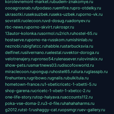
korolevremont-market.ru
budem-znakomye.ru
oooagrosnab.ru
fpodaso.ru
emfire.ru
pro-otdelky.ru
ukrasotki.ru
seksuzbek.ru
seks-uzbek.ru
porno-vk.ru
sovratili.ru
olecoon.ru
vd-dosug.ru
adonyev.ru
rbc-news.ru
porno-skvirt.ru
krospr.ru
13autor-kolonka.ru
sormol.ru
2rich.ru
hostel-65.ru
hostserve.ru
porno-na-russkom.ru
mishinlab.ru
neznobi.ru
bigfatcc.ru
habble.ru
starbucksvia.ru
delfinet.ru
silvernano.ru
elestal.ru
vektor-doroga.ru
velotrenajery.ru
pronso54.ru
lenasever.ru
lovinskix.ru
show-pets.ru
smartnews03.ru
discofoxworld.ru
miraclecoon.ru
pongup.ru
hostel65.ru
liura.ru
glasspb.ru
firehunters.ru
gribowo.ru
gnalis.ru
bulkitula.ru
hometown-france.ru
1-xbeticricetc-1-xbetti-5.ru
shop-garena.ru
cricetc-1-xbetr-1-xbetcc-2.ru
one-life-story.ru
top-halyava.ru
accounts112.ru
poka-vse-doma-2.ru
3-d-file.ru
hahahaharms.ru
g2012.ru
tst-1.ru
shaggy-cat.ru
opsmgr.ru
ev-gallery.ru