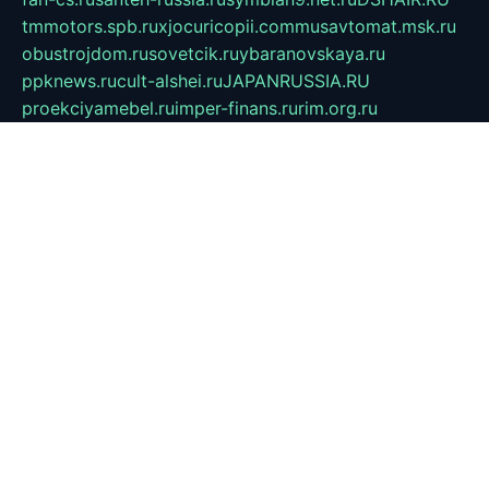
tmmotors.spb.ru
xjocuricopii.com
musavtomat.msk.ru
obustrojdom.ru
sovetcik.ru
ybaranovskaya.ru
ppknews.ru
cult-alshei.ru
JAPANRUSSIA.RU
proekciyamebel.ru
imper-finans.ru
rim.org.ru
glamourai.ru
brassminus.ru
zabor-pro.ru
ftn.pp.ru
dorogoe58.ru
laimengpacker.ru
kuzova-zapchasti.ru
sageerp.ru
taxodrom.ru
dsrazvitie.ru
hardcity.net.ru
ratinghomegames.ru
topservice25.ru
gubernyan.ru
gtglasslined.ru
ii4.ru
tssport.spb.ru
andorra24.com
blackwallstreet.ru
oboimos.ru
optim-doors.com.ru
ikuch.ru
nycr.org.ru
npa21.ru
vremya-ch.spb.ru
desert000.ru
ivtorgi.ru
ifiori.ru
catalog-statei.ru
dcv.org.ru
spetsmaster174.ru
ipkameryhiseeu.ru
dum26.ru
ruspol.spb.ru
fr-opendp.ru
kam-solnyshko.ru
cheyenne-arapaho.ru
sevzapmetal.spb.ru
ted-lapidus.spb.ru
parasite-eliminator.ru
sigma-complete.ru
modernworld.ru
dama-moda.ru