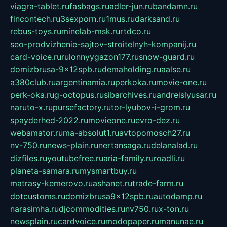
viagra-tablet.ru
fasbags.ru
adler-jun.ru
bandamn.ru
fincontech.ru
3sexporn.ru
1mus.ru
darksand.ru
rebus-toys.ru
minelab-msk.ru
rtdco.ru
seo-prodvizhenie-sajtov-stroitelnyh-kompanij.ru
card-voice.ru
rulonnyygazon177.ru
snow-guard.ru
domizbrusa-9x12spb.ru
demaholding.ru
aalse.ru
a380club.ru
argentinamia.ru
perkoka.ru
movie-one.ru
perk-oka.ru
g-octopus.ru
sibarchives.ru
andreislyusar.ru
naruto-x.ru
pursefactory.ru
tor-lyubov-i-grom.ru
spayderhed-2022.ru
movieone.ru
evro-dez.ru
webamator.ru
ma-absolut1.ru
avtopomosch27.ru
nv-750.ru
news-plain.ru
nertansaga.ru
delanalad.ru
dizfiles.ru
youtubefree.ru
aria-family.ru
roadli.ru
planeta-samara.ru
mysmartbuy.ru
matrasy-kemerovo.ru
ashanet.ru
trade-farm.ru
dotcustoms.ru
domizbrusa9x12spb.ru
autodamp.ru
narasimha.ru
djcommodities.ru
nv750.ru
x-ton.ru
newsplain.ru
cardvoice.ru
modopaper.ru
manunae.ru