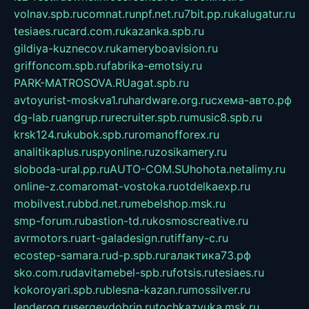
volnav.spb.ru
comnat.ru
npf.net.ru
7bit.pp.ru
kalugatur.ru
tesiaes.ru
card.com.ru
kazanka.spb.ru
gildiya-kuznecov.ru
kameryboavision.ru
griffoncom.spb.ru
fabrika-emotsiy.ru
PARK-MATROSOVA.RU
agat.spb.ru
avtoyurist-moskva1.ru
hardware.org.ru
схема-авто.рф
dg-lab.ru
angrup.ru
recruiter.spb.ru
music8.spb.ru
krsk124.ru
kubok.spb.ru
romanofforex.ru
analitikaplus.ru
spyonline.ru
zosikamery.ru
sloboda-ural.pp.ru
AUTO-COM.SU
hohota.net
alimy.ru
online-z.com
aromat-vostoka.ru
otdelkaexp.ru
mobilvest.ru
bbd.net.ru
mebelshop.msk.ru
smp-forum.ru
bastion-td.ru
kosmoscreative.ru
avrmotors.ru
art-galadesign.ru
tiffany-c.ru
ecostep-samara.ru
d-p.spb.ru
галактика73.рф
sko.com.ru
davitamebel-spb.ru
fotsis.ru
tesiaes.ru
kokoroyari.spb.ru
blesna-kazan.ru
mossilver.ru
lenderoq.ru
sergeydobrin.ru
tochkazvuka.msk.ru