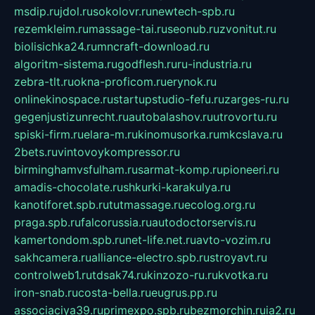
msdip.ru
jdol.ru
sokolovr.ru
newtech-spb.ru
rezemkleim.ru
massage-tai.ru
seonub.ru
zvonitut.ru
biolisichka24.ru
mncraft-download.ru
algoritm-sistema.ru
godflesh.ru
ru-industria.ru
zebra-tlt.ru
okna-proficom.ru
erynok.ru
onlinekinospace.ru
startupstudio-fefu.ru
zarges-ru.ru
gegenjustizunrecht.ru
autobalashov.ru
utrovortu.ru
spiski-firm.ru
elara-m.ru
kinomusorka.ru
mkcslava.ru
2bets.ru
vintovoykompressor.ru
birminghamvsfulham.ru
sarmat-komp.ru
pioneeri.ru
amadis-chocolate.ru
shkurki-karakulya.ru
kanotiforet.spb.ru
tutmassage.ru
ecolog.org.ru
praga.spb.ru
falcorussia.ru
autodoctorservis.ru
kamertondom.spb.ru
net-life.net.ru
avto-vozim.ru
sakhcamera.ru
alliance-electro.spb.ru
stroyavt.ru
controlweb1.ru
tdsak74.ru
kinzozo-ru.ru
kvotka.ru
iron-snab.ru
costa-bella.ru
eugrus.pp.ru
associaciya39.ru
primexpo.spb.ru
bezmorchin.ru
ia2.ru