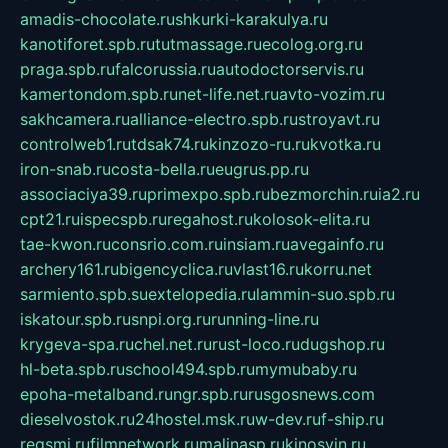
amadis-chocolate.ru
shkurki-karakulya.ru
kanotiforet.spb.ru
tutmassage.ru
ecolog.org.ru
praga.spb.ru
falcorussia.ru
autodoctorservis.ru
kamertondom.spb.ru
net-life.net.ru
avto-vozim.ru
sakhcamera.ru
alliance-electro.spb.ru
stroyavt.ru
controlweb1.ru
tdsak74.ru
kinzozo-ru.ru
kvotka.ru
iron-snab.ru
costa-bella.ru
eugrus.pp.ru
associaciya39.ru
primexpo.spb.ru
bezmorchin.ru
ia2.ru
cpt21.ru
ispecspb.ru
regahost.ru
kolosok-elita.ru
tae-kwon.ru
consrio.com.ru
insiam.ru
avegainfo.ru
archery161.ru
bigencyclica.ru
vlast16.ru
korru.net
sarmiento.spb.su
extelopedia.ru
lammin-suo.spb.ru
iskatour.spb.ru
snpi.org.ru
running-line.ru
krygeva-spa.ru
chel.net.ru
rust-loco.ru
dugshop.ru
hl-beta.spb.ru
school494.spb.ru
mymubaby.ru
epoha-metalband.ru
ngr.spb.ru
rusgosnews.com
dieselvostok.ru
24hostel.msk.ru
w-dev.ru
f-ship.ru
regsmi.ru
filmnetwork.ru
malinasp.ru
kinosvin.ru