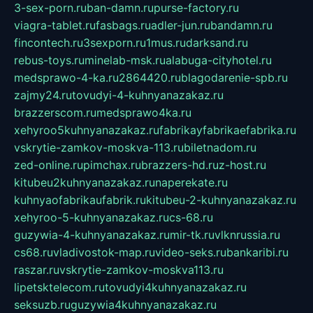
3-sex-porn.ru
ban-damn.ru
purse-factory.ru
viagra-tablet.ru
fasbags.ru
adler-jun.ru
bandamn.ru
fincontech.ru
3sexporn.ru
1mus.ru
darksand.ru
rebus-toys.ru
minelab-msk.ru
alabuga-cityhotel.ru
medsprawo-4-ka.ru
2864420.ru
blagodarenie-spb.ru
zajmy24.ru
tovudyi-4-kuhnyanazakaz.ru
brazzerscom.ru
medsprawo4ka.ru
xehyroo5kuhnyanazakaz.ru
fabrikayfabrikaefabrika.ru
vskrytie-zamkov-moskva-113.ru
biletnadom.ru
zed-online.ru
pimchax.ru
brazzers-hd.ru
z-host.ru
kitubeu2kuhnyanazakaz.ru
naperekate.ru
kuhnyaofabrikaufabrik.ru
kitubeu-2-kuhnyanazakaz.ru
xehyroo-5-kuhnyanazakaz.ru
cs-68.ru
guzywia-4-kuhnyanazakaz.ru
mir-tk.ru
vlknrussia.ru
cs68.ru
vladivostok-map.ru
video-seks.ru
bankaribi.ru
raszar.ru
vskrytie-zamkov-moskva113.ru
lipetsktelecom.ru
tovudyi4kuhnyanazakaz.ru
seksuzb.ru
guzywia4kuhnyanazakaz.ru