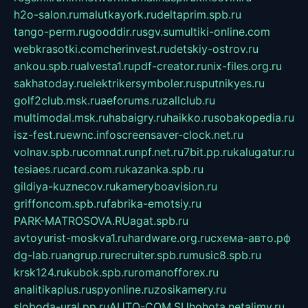
h2o-salon.ru
malutkayork.ru
deltaprim.spb.ru
tango-perm.ru
gooddir.ru
sgv.su
multiki-online.com
webkrasotki.com
cherinvest.ru
detskiy-ostrov.ru
ankou.spb.ru
alvesta1.ru
pdf-creator.ru
nix-files.org.ru
sakhatoday.ru
elektrikersymboler.ru
sputnikyes.ru
golf2club.msk.ru
aeforums.ru
zallclub.ru
multimodal.msk.ru
habaigry.ru
haikko.ru
sobakopedia.ru
isz-fest.ru
ewnc.info
screensaver-clock.net.ru
volnav.spb.ru
comnat.ru
npf.net.ru
7bit.pp.ru
kalugatur.ru
tesiaes.ru
card.com.ru
kazanka.spb.ru
gildiya-kuznecov.ru
kameryboavision.ru
griffoncom.spb.ru
fabrika-emotsiy.ru
PARK-MATROSOVA.RU
agat.spb.ru
avtoyurist-moskva1.ru
hardware.org.ru
схема-авто.рф
dg-lab.ru
angrup.ru
recruiter.spb.ru
music8.spb.ru
krsk124.ru
kubok.spb.ru
romanofforex.ru
analitikaplus.ru
spyonline.ru
zosikamery.ru
sloboda-ural.pp.ru
AUTO-COM.SU
hohota.net
alimy.ru