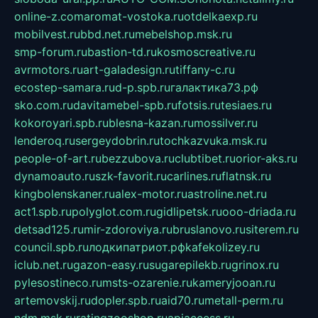
online-z.com
aromat-vostoka.ru
otdelkaexp.ru
mobilvest.ru
bbd.net.ru
mebelshop.msk.ru
smp-forum.ru
bastion-td.ru
kosmoscreative.ru
avrmotors.ru
art-galadesign.ru
tiffany-c.ru
ecostep-samara.ru
d-p.spb.ru
галактика73.рф
sko.com.ru
davitamebel-spb.ru
fotsis.ru
tesiaes.ru
kokoroyari.spb.ru
blesna-kazan.ru
mossilver.ru
lenderoq.ru
sergeydobrin.ru
tochkazvuka.msk.ru
people-of-art.ru
bezzubova.ru
clubtibet.ru
orior-aks.ru
dynamoauto.ru
szk-favorit.ru
carlines.ru
flatnsk.ru
kingbolenskaner.ru
alex-motor.ru
astroline.net.ru
act1.spb.ru
polyglot.com.ru
gidlipetsk.ru
ooo-driada.ru
detsad125.ru
mir-zdoroviya.ru
bruslanovo.ru
siterem.ru
council.spb.ru
лодкипатриот.рф
kafekolizey.ru
iclub.net.ru
gazon-easy.ru
sugarepilekb.ru
grinox.ru
pylesostineco.ru
msts-ozarenie.ru
kameryjooan.ru
artemovskij.ru
dopler.spb.ru
aid70.ru
metall-perm.ru
ndm.msk.ru
ratingzooshop.ru
apiaccess.ru