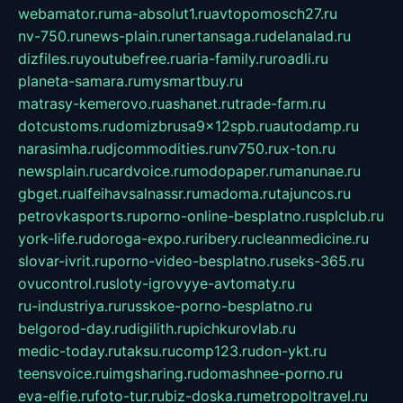
webamator.ru
ma-absolut1.ru
avtopomosch27.ru
nv-750.ru
news-plain.ru
nertansaga.ru
delanalad.ru
dizfiles.ru
youtubefree.ru
aria-family.ru
roadli.ru
planeta-samara.ru
mysmartbuy.ru
matrasy-kemerovo.ru
ashanet.ru
trade-farm.ru
dotcustoms.ru
domizbrusa9x12spb.ru
autodamp.ru
narasimha.ru
djcommodities.ru
nv750.ru
x-ton.ru
newsplain.ru
cardvoice.ru
modopaper.ru
manunae.ru
gbget.ru
alfeihavsalnassr.ru
madoma.ru
tajuncos.ru
petrovkasports.ru
porno-online-besplatno.ru
splclub.ru
york-life.ru
doroga-expo.ru
ribery.ru
cleanmedicine.ru
slovar-ivrit.ru
porno-video-besplatno.ru
seks-365.ru
ovucontrol.ru
sloty-igrovyye-avtomaty.ru
ru-industriya.ru
russkoe-porno-besplatno.ru
belgorod-day.ru
digilith.ru
pichkurovlab.ru
medic-today.ru
taksu.ru
comp123.ru
don-ykt.ru
teensvoice.ru
imgsharing.ru
domashnee-porno.ru
eva-elfie.ru
foto-tur.ru
biz-doska.ru
metropoltravel.ru