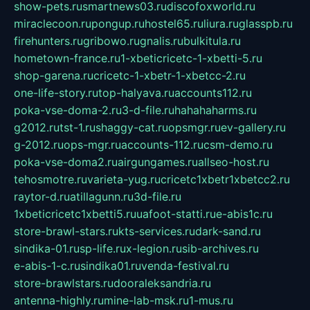
show-pets.ru
smartnews03.ru
discofoxworld.ru
miraclecoon.ru
pongup.ru
hostel65.ru
liura.ru
glasspb.ru
firehunters.ru
gribowo.ru
gnalis.ru
bulkitula.ru
hometown-france.ru
1-xbeticricetc-1-xbetti-5.ru
shop-garena.ru
cricetc-1-xbetr-1-xbetcc-2.ru
one-life-story.ru
top-halyava.ru
accounts112.ru
poka-vse-doma-2.ru
3-d-file.ru
hahahaharms.ru
g2012.ru
tst-1.ru
shaggy-cat.ru
opsmgr.ru
ev-gallery.ru
g-2012.ru
ops-mgr.ru
accounts-112.ru
csm-demo.ru
poka-vse-doma2.ru
airgungames.ru
allseo-host.ru
tehosmotre.ru
varieta-yug.ru
cricetc1xbetr1xbetcc2.ru
raytor-d.ru
atillagunn.ru
3d-file.ru
1xbeticricetc1xbetti5.ru
uafoot-statti.ru
e-abis1c.ru
store-brawl-stars.ru
kts-services.ru
dark-sand.ru
sindika-01.ru
sp-life.ru
x-legion.ru
sib-archives.ru
e-abis-1-c.ru
sindika01.ru
venda-festival.ru
store-brawlstars.ru
dooraleksandria.ru
antenna-highly.ru
mine-lab-msk.ru
1-mus.ru