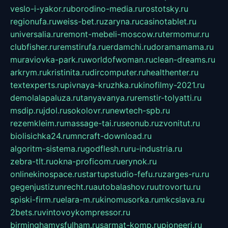
veslo-i-yakor.ru
borodino-media.ru
rostotsky.ru
regionufa.ru
weiss-bet.ru
zaryna.ru
casinotablet.ru
universalia.ru
remont-mebeli-moscow.ru
termomur.ru
clubfisher.ru
remstirufa.ru
erdamchi.ru
doramamama.ru
muraviovka-park.ru
worldofwoman.ru
clean-dreams.ru
arkrym.ru
kristinita.ru
dircomputer.ru
healthenter.ru
textexperts.ru
pivnaya-kruzhka.ru
kinofilmy-2021.ru
demolalapaluza.ru
tanyavanya.ru
remstir-tolyatti.ru
msdip.ru
jdol.ru
sokolovr.ru
newtech-spb.ru
rezemkleim.ru
massage-tai.ru
seonub.ru
zvonitut.ru
biolisichka24.ru
mncraft-download.ru
algoritm-sistema.ru
godflesh.ru
ru-industria.ru
zebra-tlt.ru
okna-proficom.ru
erynok.ru
onlinekinospace.ru
startupstudio-fefu.ru
zarges-ru.ru
gegenjustizunrecht.ru
autobalashov.ru
utrovortu.ru
spiski-firm.ru
elara-m.ru
kinomusorka.ru
mkcslava.ru
2bets.ru
vintovoykompressor.ru
birminghamvsfulham.ru
sarmat-komp.ru
pioneeri.ru