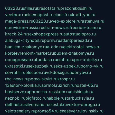
03223.ru
ufille.ru
krasotata.ru
prazdnikdushi.ru
veetbox.ru
cinemapost.ru
ciam-fr.ru
kraft-you.ru
mega-press.ru
03223.ru
web-explore.ru
rastenuya.ru
eurovision-russia.ru
strah-news.ru
freeride-team.ru
itrack-24.ru
sexshopexpress.ru
autostudiopro.ru
alabuga-cityhotel.ru
pornv.ru
atlantpereezd.ru
bud-em-znakomye.ru
a-cdc.ru
elektrostal-news.ru
korolevremont-market.ru
budem-znakomye.ru
oooagrosnab.ru
fpodaso.ru
emfire.ru
pro-otdelky.ru
ukrasotki.ru
seksuzbek.ru
seks-uzbek.ru
porno-vk.ru
sovratili.ru
olecoon.ru
vd-dosug.ru
adonyev.ru
rbc-news.ru
porno-skvirt.ru
krospr.ru
13autor-kolonka.ru
sormol.ru
2rich.ru
hostel-65.ru
hostserve.ru
porno-na-russkom.ru
mishinlab.ru
neznobi.ru
bigfatcc.ru
habble.ru
starbucksvia.ru
delfinet.ru
silvernano.ru
elestal.ru
vektor-doroga.ru
velotrenajery.ru
pronso54.ru
lenasever.ru
lovinskix.ru