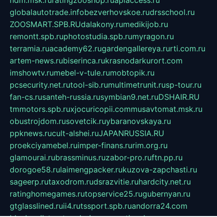
globalautotrade.info
bezverhovskoe.ru
drsschool.ru
ZOOSMART.SPB.RU
dalakony.ru
medikijob.ru
remontt.spb.ru
photostudia.spb.ru
myragon.ru
terramia.ru
academy62.ru
gardengallereya.ru
rti.com.ru
artem-news.ru
biserinca.ru
krasnodarkurort.com
imshowtv.ru
mebel-v-tule.ru
mobtopik.ru
pcsecurity.net.ru
tool-sib.ru
multimetrunit.ru
sp-tour.ru
fan-cs.ru
santeh-russia.ru
symbian9.net.ru
DSHAIR.RU
tmmotors.spb.ru
xjocuricopii.com
musavtomat.msk.ru
obustrojdom.ru
sovetcik.ru
ybaranovskaya.ru
ppknews.ru
cult-alshei.ru
JAPANRUSSIA.RU
proekciyamebel.ru
imper-finans.ru
rim.org.ru
glamourai.ru
brassminus.ru
zabor-pro.ru
ftn.pp.ru
dorogoe58.ru
laimengpacker.ru
kuzova-zapchasti.ru
sageerp.ru
taxodrom.ru
dsrazvitie.ru
hardcity.net.ru
ratinghomegames.ru
topservice25.ru
gubernyan.ru
gtglasslined.ru
ii4.ru
tssport.spb.ru
andorra24.com