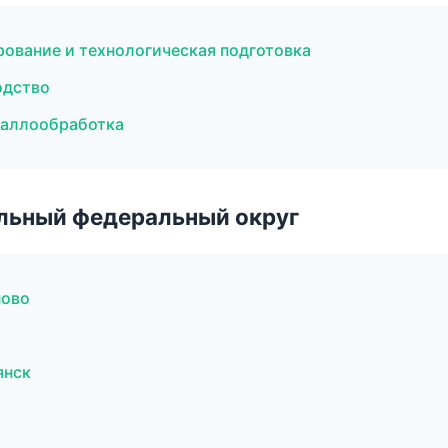
рование и технологическая подготовка
одство
таллообработка
альный федеральный округ
ново
янск