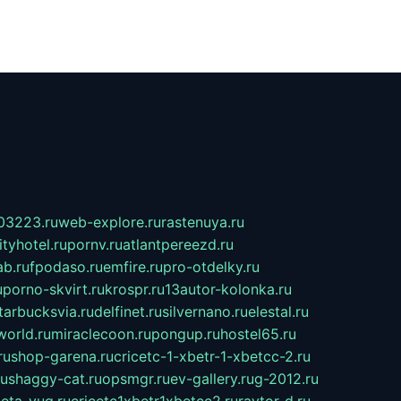
03223.ru
web-explore.ru
rastenuya.ru
tyhotel.ru
pornv.ru
atlantpereezd.ru
b.ru
fpodaso.ru
emfire.ru
pro-otdelky.ru
u
porno-skvirt.ru
krospr.ru
13autor-kolonka.ru
tarbucksvia.ru
delfinet.ru
silvernano.ru
elestal.ru
world.ru
miraclecoon.ru
pongup.ru
hostel65.ru
ru
shop-garena.ru
cricetc-1-xbetr-1-xbetcc-2.ru
ru
shaggy-cat.ru
opsmgr.ru
ev-gallery.ru
g-2012.ru