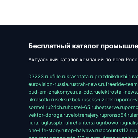
Бесплатный каталог промышл
Актуальный каталог компаний по всей Рос
03223.ru
ufille.ru
krasotata.ru
prazdnikdushi.ru
v
eurovision-russia.ru
strah-news.ru
freeride-team
bud-em-znakomye.ru
a-cdc.ru
elektrostal-news.
ukrasotki.ru
seksuzbek.ru
seks-uzbek.ru
porno-v
sormol.ru
2rich.ru
hostel-65.ru
hostserve.ru
porno
vektor-doroga.ru
velotrenajery.ru
pronso54.ru
le
liura.ru
glasspb.ru
firehunters.ru
gribowo.ru
gnalis
one-life-story.ru
top-halyava.ru
accounts112.ru
p