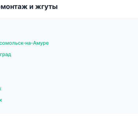
омонтаж и жгуты
мсомольск-на-Амуре
град
ж
к