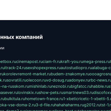
енных компаний
сии
eetbox.ru
cinemapost.ru
ciam-fr.ru
kraft-you.ru
mega-press.ru
.ru
itrack-24.ru
sexshopexpress.ru
autostudiopro.ru
alabuga-ci
ru
korolevremont-market.ru
budem-znakomye.ru
oooagrosna
k.ru
sovratili.ru
olecoon.ru
vd-dosug.ru
adonyev.ru
rbc-news.r
-na-russkom.ru
mishinlab.ru
neznobi.ru
bigfatcc.ru
habble.ru
s
nasever.ru
lovinskix.ru
show-pets.ru
smartnews03.ru
discofox
.ru
bulkitula.ru
hometown-france.ru
1-xbeticricetc-1-xbetti-5.
oka-vse-doma-2.ru
3-d-file.ru
hahahaharms.ru
g2012.ru
tst-1.