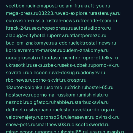
veetbox.ru
cinemapost.ru
ciam-fr.ru
kraft-you.ru
mega-press.ru
03223.ru
web-explore.ru
rastenuya.ru
eurovision-russia.ru
strah-news.ru
freeride-team.ru
itrack-24.ru
sexshopexpress.ru
autostudiopro.ru
alabuga-cityhotel.ru
pornv.ru
atlantpereezd.ru
bud-em-znakomye.ru
a-cdc.ru
elektrostal-news.ru
korolevremont-market.ru
budem-znakomye.ru
oooagrosnab.ru
fpodaso.ru
emfire.ru
pro-otdelky.ru
ukrasotki.ru
seksuzbek.ru
seks-uzbek.ru
porno-vk.ru
sovratili.ru
olecoon.ru
vd-dosug.ru
adonyev.ru
rbc-news.ru
porno-skvirt.ru
krospr.ru
13autor-kolonka.ru
sormol.ru
2rich.ru
hostel-65.ru
hostserve.ru
porno-na-russkom.ru
mishinlab.ru
neznobi.ru
bigfatcc.ru
habble.ru
starbucksvia.ru
delfinet.ru
silvernano.ru
elestal.ru
vektor-doroga.ru
velotrenajery.ru
pronso54.ru
lenasever.ru
lovinskix.ru
show-pets.ru
smartnews03.ru
discofoxworld.ru
miraclecoon.ru
pongup.ru
hostel65.ru
liura.ru
glasspb.ru