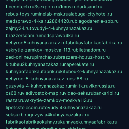
fincontech.ru
3sexporn.ru
1mus.ru
darksand.ru
rebus-toys.ru
minelab-msk.ru
alabuga-cityhotel.ru
medsprawo-4-ka.ru
2864420.ru
blagodarenie-spb.ru
zajmy24.ru
tovudyi-4-kuhnyanazakaz.ru
brazzerscom.ru
medsprawo4ka.ru
xehyroo5kuhnyanazakaz.ru
fabrikayfabrikaefabrika.ru
vskrytie-zamkov-moskva-113.ru
biletnadom.ru
zed-online.ru
pimchax.ru
brazzers-hd.ru
z-host.ru
kitubeu2kuhnyanazakaz.ru
naperekate.ru
kuhnyaofabrikaufabrik.ru
kitubeu-2-kuhnyanazakaz.ru
xehyroo-5-kuhnyanazakaz.ru
cs-68.ru
guzywia-4-kuhnyanazakaz.ru
mir-tk.ru
vlknrussia.ru
cs68.ru
vladivostok-map.ru
video-seks.ru
bankaribi.ru
raszar.ru
vskrytie-zamkov-moskva113.ru
lipetsktelecom.ru
tovudyi4kuhnyanazakaz.ru
seksuzb.ru
guzywia4kuhnyanazakaz.ru
fabrikaofabrikaokuhny.ru
kuhnyaekuhnyaafabrika.ru