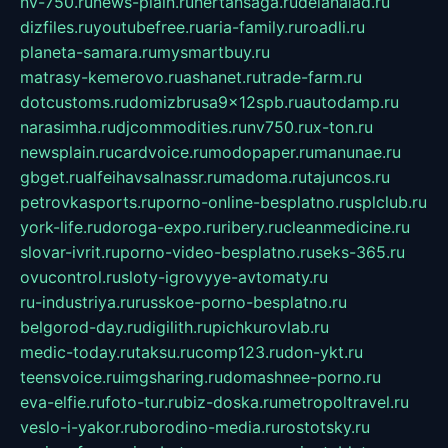
nv-750.ru
news-plain.ru
nertansaga.ru
delanalad.ru
dizfiles.ru
youtubefree.ru
aria-family.ru
roadli.ru
planeta-samara.ru
mysmartbuy.ru
matrasy-kemerovo.ru
ashanet.ru
trade-farm.ru
dotcustoms.ru
domizbrusa9x12spb.ru
autodamp.ru
narasimha.ru
djcommodities.ru
nv750.ru
x-ton.ru
newsplain.ru
cardvoice.ru
modopaper.ru
manunae.ru
gbget.ru
alfeihavsalnassr.ru
madoma.ru
tajuncos.ru
petrovkasports.ru
porno-online-besplatno.ru
splclub.ru
york-life.ru
doroga-expo.ru
ribery.ru
cleanmedicine.ru
slovar-ivrit.ru
porno-video-besplatno.ru
seks-365.ru
ovucontrol.ru
sloty-igrovyye-avtomaty.ru
ru-industriya.ru
russkoe-porno-besplatno.ru
belgorod-day.ru
digilith.ru
pichkurovlab.ru
medic-today.ru
taksu.ru
comp123.ru
don-ykt.ru
teensvoice.ru
imgsharing.ru
domashnee-porno.ru
eva-elfie.ru
foto-tur.ru
biz-doska.ru
metropoltravel.ru
veslo-i-yakor.ru
borodino-media.ru
rostotsky.ru