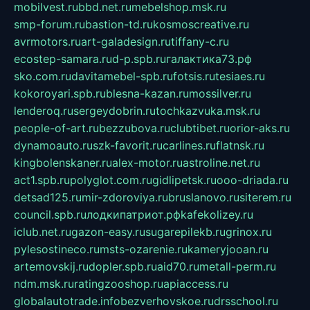
mobilvest.ru
bbd.net.ru
mebelshop.msk.ru
smp-forum.ru
bastion-td.ru
kosmoscreative.ru
avrmotors.ru
art-galadesign.ru
tiffany-c.ru
ecostep-samara.ru
d-p.spb.ru
галактика73.рф
sko.com.ru
davitamebel-spb.ru
fotsis.ru
tesiaes.ru
kokoroyari.spb.ru
blesna-kazan.ru
mossilver.ru
lenderoq.ru
sergeydobrin.ru
tochkazvuka.msk.ru
people-of-art.ru
bezzubova.ru
clubtibet.ru
orior-aks.ru
dynamoauto.ru
szk-favorit.ru
carlines.ru
flatnsk.ru
kingbolenskaner.ru
alex-motor.ru
astroline.net.ru
act1.spb.ru
polyglot.com.ru
gidlipetsk.ru
ooo-driada.ru
detsad125.ru
mir-zdoroviya.ru
bruslanovo.ru
siterem.ru
council.spb.ru
лодкипатриот.рф
kafekolizey.ru
iclub.net.ru
gazon-easy.ru
sugarepilekb.ru
grinox.ru
pylesostineco.ru
msts-ozarenie.ru
kameryjooan.ru
artemovskij.ru
dopler.spb.ru
aid70.ru
metall-perm.ru
ndm.msk.ru
ratingzooshop.ru
apiaccess.ru
globalautotrade.info
bezverhovskoe.ru
drsschool.ru