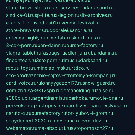
kuhnyaykuhnyayfabrika.ru
e-abis1c.ru
store-brawl-stars.ru
kts-services.ru
dark-sand.ru
sindika-01.ru
sp-life.ru
x-legion.ru
sib-archives.ru
e-abis-1-c.ru
sindika01.ru
venda-festival.ru
store-brawlstars.ru
dooraleksandria.ru
antenna-highly.ru
mine-lab-msk.ru
1-mus.ru
3-sex-porn.ru
ban-damn.ru
purse-factory.ru
viagra-tablet.ru
fasbags.ru
adler-jun.ru
bandamn.ru
fincontech.ru
3sexporn.ru
1mus.ru
darksand.ru
rebus-toys.ru
minelab-msk.ru
rtdco.ru
seo-prodvizhenie-sajtov-stroitelnyh-kompanij.ru
card-voice.ru
rulonnyygazon177.ru
snow-guard.ru
domizbrusa-9x12spb.ru
demaholding.ru
aalse.ru
a380club.ru
argentinamia.ru
perkoka.ru
movie-one.ru
perk-oka.ru
g-octopus.ru
sibarchives.ru
andreislyusar.ru
naruto-x.ru
pursefactory.ru
tor-lyubov-i-grom.ru
spayderhed-2022.ru
movieone.ru
evro-dez.ru
webamator.ru
ma-absolut1.ru
avtopomosch27.ru