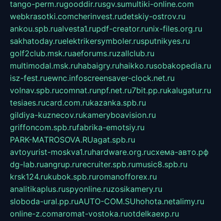
tango-perm.ru
gooddir.ru
sgv.su
multiki-online.com
webkrasotki.com
cherinvest.ru
detskiy-ostrov.ru
ankou.spb.ru
alvesta1.ru
pdf-creator.ru
nix-files.org.ru
sakhatoday.ru
elektrikersymboler.ru
sputnikyes.ru
golf2club.msk.ru
aeforums.ru
zallclub.ru
multimodal.msk.ru
habaigry.ru
haikko.ru
sobakopedia.ru
isz-fest.ru
ewnc.info
screensaver-clock.net.ru
volnav.spb.ru
comnat.ru
npf.net.ru
7bit.pp.ru
kalugatur.ru
tesiaes.ru
card.com.ru
kazanka.spb.ru
gildiya-kuznecov.ru
kameryboavision.ru
griffoncom.spb.ru
fabrika-emotsiy.ru
PARK-MATROSOVA.RU
agat.spb.ru
avtoyurist-moskva1.ru
hardware.org.ru
схема-авто.рф
dg-lab.ru
angrup.ru
recruiter.spb.ru
music8.spb.ru
krsk124.ru
kubok.spb.ru
romanofforex.ru
analitikaplus.ru
spyonline.ru
zosikamery.ru
sloboda-ural.pp.ru
AUTO-COM.SU
hohota.net
alimy.ru
online-z.com
aromat-vostoka.ru
otdelkaexp.ru