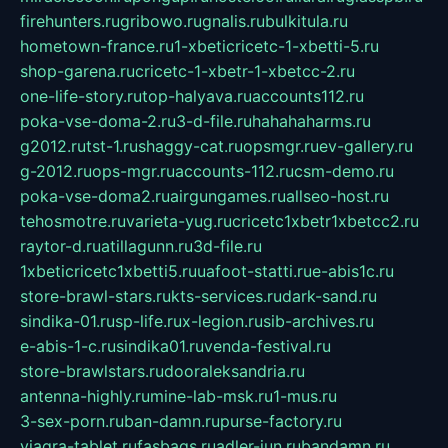
firehunters.ru
gribowo.ru
gnalis.ru
bulkitula.ru
hometown-france.ru
1-xbeticricetc-1-xbetti-5.ru
shop-garena.ru
cricetc-1-xbetr-1-xbetcc-2.ru
one-life-story.ru
top-halyava.ru
accounts112.ru
poka-vse-doma-2.ru
3-d-file.ru
hahahaharms.ru
g2012.ru
tst-1.ru
shaggy-cat.ru
opsmgr.ru
ev-gallery.ru
g-2012.ru
ops-mgr.ru
accounts-112.ru
csm-demo.ru
poka-vse-doma2.ru
airgungames.ru
allseo-host.ru
tehosmotre.ru
varieta-yug.ru
cricetc1xbetr1xbetcc2.ru
raytor-d.ru
atillagunn.ru
3d-file.ru
1xbeticricetc1xbetti5.ru
uafoot-statti.ru
e-abis1c.ru
store-brawl-stars.ru
kts-services.ru
dark-sand.ru
sindika-01.ru
sp-life.ru
x-legion.ru
sib-archives.ru
e-abis-1-c.ru
sindika01.ru
venda-festival.ru
store-brawlstars.ru
dooraleksandria.ru
antenna-highly.ru
mine-lab-msk.ru
1-mus.ru
3-sex-porn.ru
ban-damn.ru
purse-factory.ru
viagra-tablet.ru
fasbags.ru
adler-jun.ru
bandamn.ru