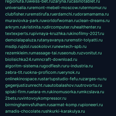
regionufa.ru
weiss-bet.ru
zaryna.ru
casinotablet.ru
universalia.ru
remont-mebeli-moscow.ru
termomur.ru
clubfisher.ru
remstirufa.ru
erdamchi.ru
doramamama.ru
muraviovka-park.ru
worldofwoman.ru
clean-dreams.ru
arkrym.ru
kristinita.ru
dircomputer.ru
healthenter.ru
textexperts.ru
pivnaya-kruzhka.ru
kinofilmy-2021.ru
demolalapaluza.ru
tanyavanya.ru
remstir-tolyatti.ru
msdip.ru
jdol.ru
sokolovr.ru
newtech-spb.ru
rezemkleim.ru
massage-tai.ru
seonub.ru
zvonitut.ru
biolisichka24.ru
mncraft-download.ru
algoritm-sistema.ru
godflesh.ru
ru-industria.ru
zebra-tlt.ru
okna-proficom.ru
erynok.ru
onlinekinospace.ru
startupstudio-fefu.ru
zarges-ru.ru
gegenjustizunrecht.ru
autobalashov.ru
utrovortu.ru
spiski-firm.ru
elara-m.ru
kinomusorka.ru
mkcslava.ru
2bets.ru
vintovoykompressor.ru
birminghamvsfulham.ru
sarmat-komp.ru
pioneeri.ru
amadis-chocolate.ru
shkurki-karakulya.ru