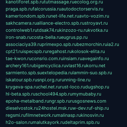
kanotiforet.spb.ru
tutmassage.ru
ecolog.org.ru
praga.spb.ru
falcorussia.ru
autodoctorservis.ru
kamertondom.spb.ru
net-life.net.ru
avto-vozim.ru
sakhcamera.ru
alliance-electro.spb.ru
stroyavt.ru
controlweb1.ru
tdsak74.ru
kinzozo-ru.ru
kvotka.ru
iron-snab.ru
costa-bella.ru
eugrus.pp.ru
associaciya39.ru
primexpo.spb.ru
bezmorchin.ru
ia2.ru
cpt21.ru
ispecspb.ru
regahost.ru
kolosok-elita.ru
tae-kwon.ru
consrio.com.ru
insiam.ru
avegainfo.ru
archery161.ru
bigencyclica.ru
vlast16.ru
korru.net
sarmiento.spb.su
extelopedia.ru
lammin-suo.spb.ru
iskatour.spb.ru
snpi.org.ru
running-line.ru
krygeva-spa.ru
chel.net.ru
rust-loco.ru
dugshop.ru
hl-beta.spb.ru
school494.spb.ru
mymubaby.ru
epoha-metalband.ru
ngr.spb.ru
rusgosnews.com
dieselvostok.ru
24hostel.msk.ru
w-dev.ru
f-ship.ru
regsmi.ru
filmnetwork.ru
malinasp.ru
kinosvin.ru
h2o-salon.ru
malutkayork.ru
deltaprim.spb.ru