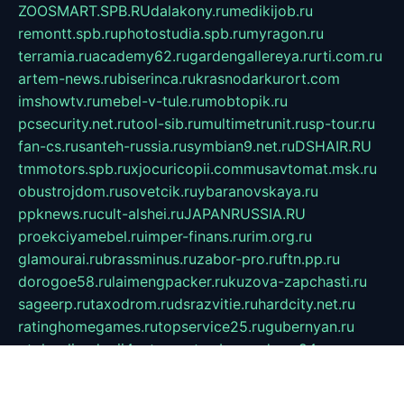
ZOOSMART.SPB.RU
dalakony.ru
medikijob.ru
remontt.spb.ru
photostudia.spb.ru
myragon.ru
terramia.ru
academy62.ru
gardengallereya.ru
rti.com.ru
artem-news.ru
biserinca.ru
krasnodarkurort.com
imshowtv.ru
mebel-v-tule.ru
mobtopik.ru
pcsecurity.net.ru
tool-sib.ru
multimetrunit.ru
sp-tour.ru
fan-cs.ru
santeh-russia.ru
symbian9.net.ru
DSHAIR.RU
tmmotors.spb.ru
xjocuricopii.com
musavtomat.msk.ru
obustrojdom.ru
sovetcik.ru
ybaranovskaya.ru
ppknews.ru
cult-alshei.ru
JAPANRUSSIA.RU
proekciyamebel.ru
imper-finans.ru
rim.org.ru
glamourai.ru
brassminus.ru
zabor-pro.ru
ftn.pp.ru
dorogoe58.ru
laimengpacker.ru
kuzova-zapchasti.ru
sageerp.ru
taxodrom.ru
dsrazvitie.ru
hardcity.net.ru
ratinghomegames.ru
topservice25.ru
gubernyan.ru
gtglasslined.ru
ii4.ru
tssport.spb.ru
andorra24.com
blackwallstreet.ru
oboimos.ru
optim-doors.com.ru
ikuch.ru
nycr.org.ru
npa21.ru
vremya-ch.spb.ru